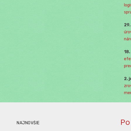
log
spr
29
úro
nár
18
efe
pre
2. 
zro
men
Po
NAJNOVŠIE