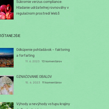
Súkromie verzus compliance:
Hľadanie udržateľnej rovnováhy v
regulačnom prostredí Web3
JČÍTANEJŠIE
Odkúpenie pohľadávok – faktoring
a forfaiting
11. 6. 2023
13 komentárov
OZNAČOVANIE OBALOV
15. 6. 2023
11 komentárov
Výhody a nevýhody vstupu krajiny