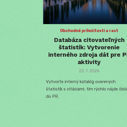
Obchodné príležitosti a rast
Databáza citovateľných
štatistík: Vytvorenie
interného zdroja dát pre 
aktivity
Posted
22. 7. 2026
on
Vytvorte interný katalóg overených
štatistík s citáciami; tím rýchlo nájde čísl
do PR.