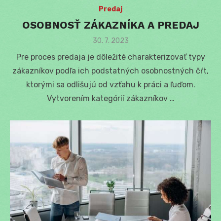
Predaj
OSOBNOSŤ ZÁKAZNÍKA A PREDAJ
Posted
30. 7. 2023
on
Pre proces predaja je dôležité charakterizovať typy
zákazníkov podľa ich podstatných osobnostných čŕt,
ktorými sa odlišujú od vzťahu k práci a ľuďom.
Vytvorením kategórií zákazníkov …