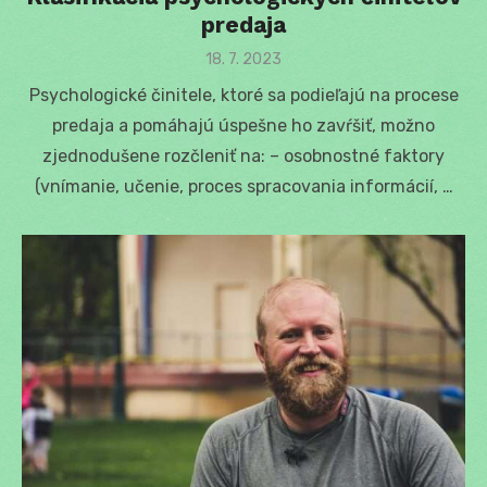
predaja
Posted
18. 7. 2023
on
Psychologické činitele, ktoré sa podieľajú na procese
predaja a pomáhajú úspešne ho zavŕšiť, možno
zjednodušene rozčleniť na: – osobnostné faktory
(vnímanie, učenie, proces spracovania informácií, …