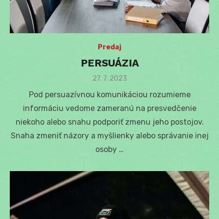
Predaj
PERSUÁZIA
Posted
27. 7. 2023
on
Pod persuazívnou komunikáciou rozumieme
informáciu vedome zameranú na presvedčenie
niekoho alebo snahu podporiť zmenu jeho postojov.
Snaha zmeniť názory a myšlienky alebo správanie inej
osoby …