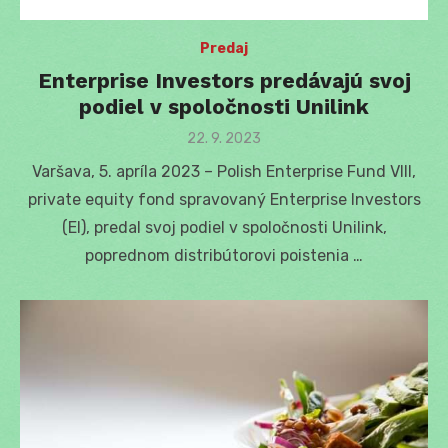
Predaj
Enterprise Investors predávajú svoj
podiel v spoločnosti Unilink
Posted
22. 9. 2023
on
Varšava, 5. apríla 2023 – Polish Enterprise Fund VIII,
private equity fond spravovaný Enterprise Investors
(EI), predal svoj podiel v spoločnosti Unilink,
poprednom distribútorovi poistenia …