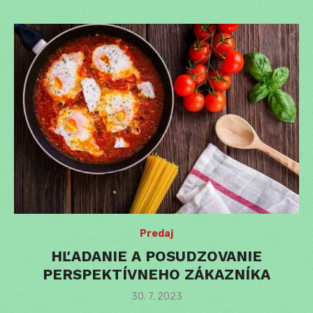
Predaj
HĽADANIE A POSUDZOVANIE
PERSPEKTÍVNEHO ZÁKAZNÍKA
Posted
30. 7. 2023
on