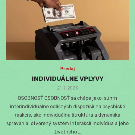
Predaj
INDIVIDUÁLNE VPLYVY
Posted
21. 7. 2023
on
OSOBNOSŤ OSOBNOSŤ sa chápe jako: súhrn
interindividuálne odlišných dispozícií na psychické
reakcie, ako individuálna štruktúra a dynamika
správania, otvorený systém interakcií indivídua a jeho
životného …