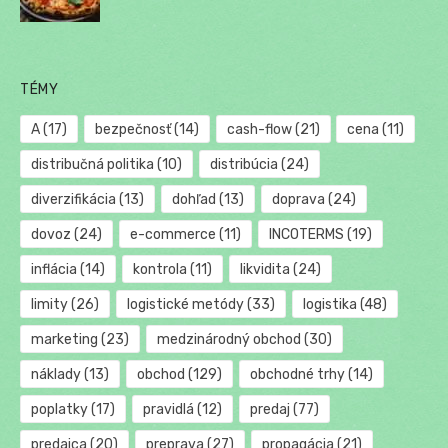
TÉMY
A
(17)
bezpečnosť
(14)
cash-flow
(21)
cena
(11)
distribučná politika
(10)
distribúcia
(24)
diverzifikácia
(13)
dohľad
(13)
doprava
(24)
dovoz
(24)
e-commerce
(11)
INCOTERMS
(19)
inflácia
(14)
kontrola
(11)
likvidita
(24)
limity
(26)
logistické metódy
(33)
logistika
(48)
marketing
(23)
medzinárodný obchod
(30)
náklady
(13)
obchod
(129)
obchodné trhy
(14)
poplatky
(17)
pravidlá
(12)
predaj
(77)
predajca
(20)
preprava
(27)
propagácia
(21)