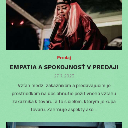
Predaj
EMPATIA A SPOKOJNOSŤ V PREDAJI
Posted
27. 7. 2023
on
Vzťah medzi zákazníkom a predávajúcim je
prostriedkom na dosiahnutie pozitívneho vzťahu
zákazníka k tovaru, a to s cieľom, ktorým je kúpa
tovaru. Zahrňuje aspekty ako …