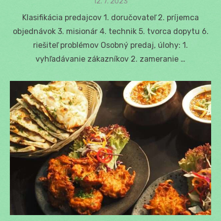
Posted
12. 7. 2023
on
Klasifikácia predajcov 1. doručovateľ 2. príjemca
objednávok 3. misionár 4. technik 5. tvorca dopytu 6.
riešiteľ problémov Osobný predaj, úlohy: 1.
vyhľadávanie zákazníkov 2. zameranie …