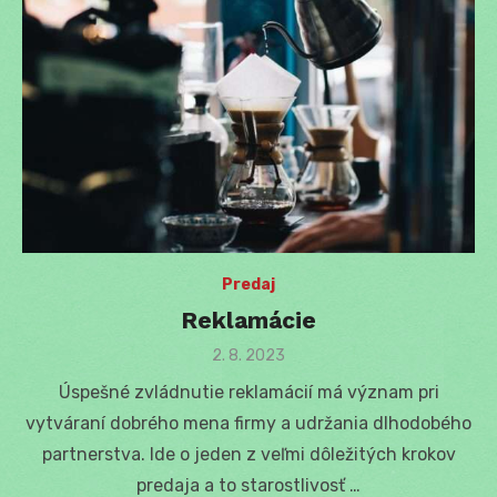
Predaj
Reklamácie
Posted
2. 8. 2023
on
Úspešné zvládnutie reklamácií má význam pri
vytváraní dobrého mena firmy a udržania dlhodobého
partnerstva. Ide o jeden z veľmi dôležitých krokov
predaja a to starostlivosť …