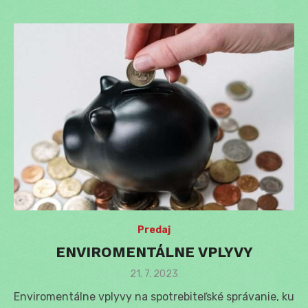
Predaj
ENVIROMENTÁLNE VPLYVY
Posted
21. 7. 2023
on
Enviromentálne vplyvy na spotrebiteľské správanie, ku