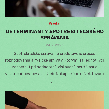
Predaj
DETERMINANTY SPOTREBITEĽSKÉHO
SPRÁVANIA
Posted
24. 7. 2023
on
Spotrebiteľské správanie predstavuje proces
rozhodovania a fyzické aktivity, ktorými sa jednotlivci
zaoberajú pri hodnotení, získavaní, používaní a
vlastnení tovarov a služieb. Nákup akéhokoľvek tovaru
je …