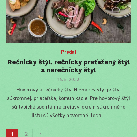
Predaj
Rečnícky štýl, rečnícky preťažený štýl
a nerečnícky štýl
Posted
16. 5. 2023
on
Hovorový a rečnícky štýl Hovorový štýl je štýl
súkromnej, priateľskej komunikácie. Pre hovorový štýl
sú typické spontánne prejavy, okrem súkromného
listu sú všetky hovorené, teda …
1
2
‹