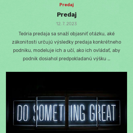
Predaj
Predaj
Posted
12. 7. 2023
on
Teória predaja sa snaží objasniť otázku, aké
zákonitosti určujú výsledky predaja konkrétneho
podniku, modeluje ich a učí, ako ich ovládať, aby
podnik dosiahol predpokladanú výšku …