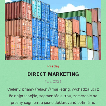
Predaj
DIRECT MARKETING
Posted
15. 7. 2023
on
Cielený, priamy (relačný) marketing, vychádzajúci z
čo najpresnejšej segmentácie trhu, zameranie na
presný segment a jasne deklarovanú optimálnu