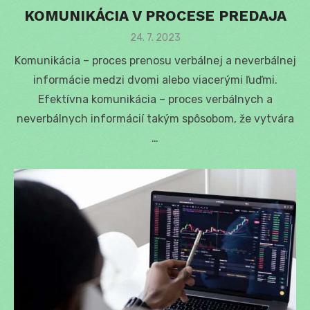
KOMUNIKÁCIA V PROCESE PREDAJA
Posted
24. 7. 2023
on
Komunikácia – proces prenosu verbálnej a neverbálnej
informácie medzi dvomi alebo viacerými ľuďmi.
Efektívna komunikácia – proces verbálnych a
neverbálnych informácií takým spôsobom, že vytvára
…