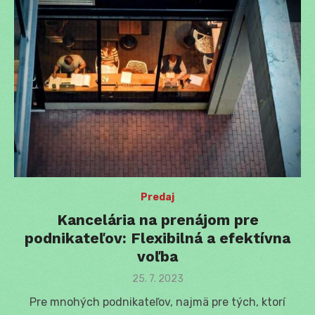
Predaj
Kancelária na prenájom pre
podnikateľov: Flexibilná a efektívna
voľba
Posted
25. 7. 2023
on
Pre mnohých podnikateľov, najmä pre tých, ktorí