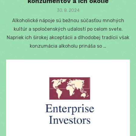
konzumentov a ich okolie
Posted
30. 8. 2024
on
Alkoholické nápoje sú bežnou súčasťou mnohých
kultúr a spoločenských udalostí po celom svete.
Napriek ich širokej akceptácii a dlhodobej tradícii však
konzumácia alkoholu prináša so …