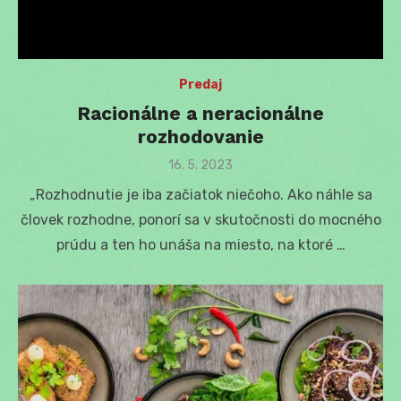
Predaj
Racionálne a neracionálne
rozhodovanie
Posted
16. 5. 2023
on
„Rozhodnutie je iba začiatok niečoho. Ako náhle sa
človek rozhodne, ponorí sa v skutočnosti do mocného
prúdu a ten ho unáša na miesto, na ktoré …