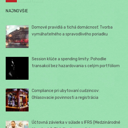
Stránkovanie
NAJNOVŠIE
príspevkov
Domové pravidlá a tichá domácnosť: Tvorba
vymáhateľného a spravodlivého poriadku
Session kľúče a spending limity: Pohodlie
transakcií bez hazardovania s celým portfóliom
Compliance pri ubytovaní cudzincov:
Ohlasovacie povinnosti a registrácia
Účtovná závierka v súlade s IFRS (Medzinárodné