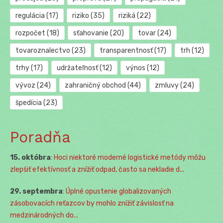
regulácia
(17)
riziko
(35)
riziká
(22)
rozpočet
(18)
sťahovanie
(20)
tovar
(24)
tovaroznalectvo
(23)
transparentnosť
(17)
trh
(12)
trhy
(17)
udržateľnosť
(12)
výnos
(12)
vývoz
(24)
zahraničný obchod
(44)
zmluvy
(24)
špedícia
(23)
Poradňa
15. októbra
:
Hoci niektoré moderné logistické metódy môžu
zlepšiť efektívnosť a znížiť odpad, často sa nekladie d...
29. septembra
:
Úplné opustenie globalizovaných
zásobovacích reťazcov by mohlo znížiť závislosť na
medzinárodných do...