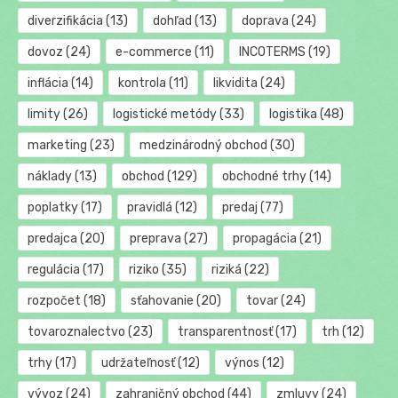
diverzifikácia
(13)
dohľad
(13)
doprava
(24)
dovoz
(24)
e-commerce
(11)
INCOTERMS
(19)
inflácia
(14)
kontrola
(11)
likvidita
(24)
limity
(26)
logistické metódy
(33)
logistika
(48)
marketing
(23)
medzinárodný obchod
(30)
náklady
(13)
obchod
(129)
obchodné trhy
(14)
poplatky
(17)
pravidlá
(12)
predaj
(77)
predajca
(20)
preprava
(27)
propagácia
(21)
regulácia
(17)
riziko
(35)
riziká
(22)
rozpočet
(18)
sťahovanie
(20)
tovar
(24)
tovaroznalectvo
(23)
transparentnosť
(17)
trh
(12)
trhy
(17)
udržateľnosť
(12)
výnos
(12)
vývoz
(24)
zahraničný obchod
(44)
zmluvy
(24)