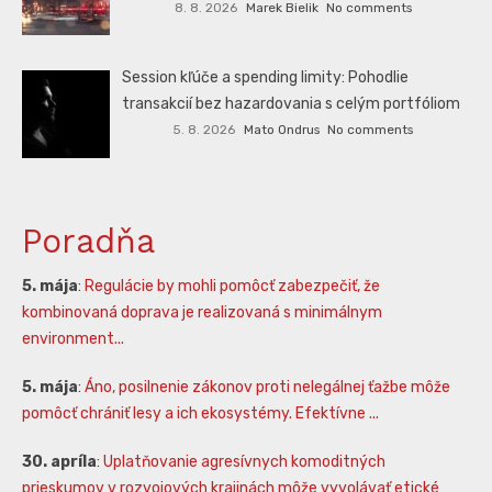
8. 8. 2026
Marek Bielik
No comments
Session kľúče a spending limity: Pohodlie
transakcií bez hazardovania s celým portfóliom
5. 8. 2026
Mato Ondrus
No comments
Poradňa
5. mája
:
Regulácie by mohli pomôcť zabezpečiť, že
kombinovaná doprava je realizovaná s minimálnym
environment...
5. mája
:
Áno, posilnenie zákonov proti nelegálnej ťažbe môže
pomôcť chrániť lesy a ich ekosystémy. Efektívne ...
30. apríla
:
Uplatňovanie agresívnych komoditných
prieskumov v rozvojových krajinách môže vyvolávať etické