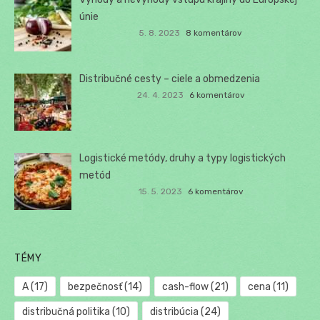
únie
5. 8. 2023
8 komentárov
Distribučné cesty – ciele a obmedzenia
24. 4. 2023
6 komentárov
Logistické metódy, druhy a typy logistických
metód
15. 5. 2023
6 komentárov
TÉMY
A
(17)
bezpečnosť
(14)
cash-flow
(21)
cena
(11)
distribučná politika
(10)
distribúcia
(24)