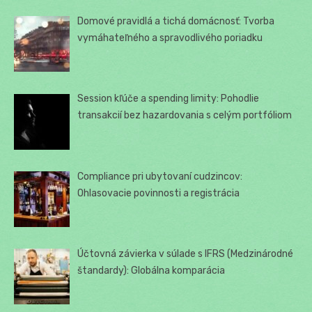
Domové pravidlá a tichá domácnosť: Tvorba
vymáhateľného a spravodlivého poriadku
Session kľúče a spending limity: Pohodlie
transakcií bez hazardovania s celým portfóliom
Compliance pri ubytovaní cudzincov:
Ohlasovacie povinnosti a registrácia
Účtovná závierka v súlade s IFRS (Medzinárodné
štandardy): Globálna komparácia