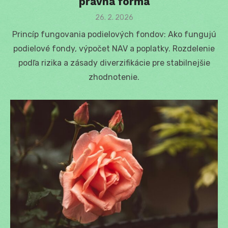
právna forma
Posted
26. 2. 2026
on
Princíp fungovania podielových fondov: Ako fungujú
podielové fondy, výpočet NAV a poplatky. Rozdelenie
podľa rizika a zásady diverzifikácie pre stabilnejšie
zhodnotenie.