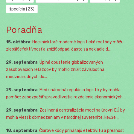
špedícia
(23)
Poradňa
15. októbra
:
Hoci niektoré moderné logistické metódy môžu
zlepšiť efektívnosť a znížiť odpad, často sa nekladie d...
29. septembra
:
Úplné opustenie globalizovaných
zásobovacích reťazcov by mohlo znížiť závislosť na
medzinárodných do...
29. septembra
:
Medzinárodná regulácia logistiky by mohla
pomôcť zabezpečiť spravodlivejšie rozdelenie ekonomických ...
29. septembra
:
Zosilnená centralizácia moci na úrovni EÚ by
mohla viesť k obmedzeniam v národnej suverenite, keďže ...
18. septembra
:
Čiarové kódy prinášajú efektivitu a presnosť