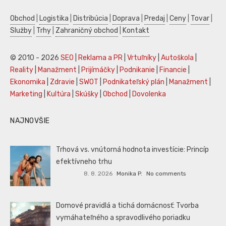
Obchod
|
Logistika
|
Distribúcia
|
Doprava
|
Predaj
|
Ceny
|
Tovar
|
Služby
|
Trhy
|
Zahraničný obchod
|
Kontakt
© 2010 - 2026
SEO
|
Reklama a PR
|
Vrtuľníky
|
Autoškola
|
Reality
|
Manažment
|
Prijímáčky
|
Podnikanie
|
Financie
|
Ekonomika
|
Zdravie
|
SWOT
|
Podnikateľský plán
|
Manažment
|
Marketing
|
Kultúra
|
Skúšky
|
Obchod
|
Dovolenka
NAJNOVŠIE
Trhová vs. vnútorná hodnota investície: Princíp
efektívneho trhu
8. 8. 2026
Monika P.
No comments
Domové pravidlá a tichá domácnosť: Tvorba
vymáhateľného a spravodlivého poriadku