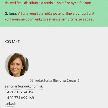
do systému distribúcie a predaja, čo môže byť prínosom ...
2. júna
:
Vládna regulácia môže potenciálne zrovnoprávniť
konkurenčné podmienky pre menšie firmy tým, že zabez...
KONTAKT
šéfredaktorka
Simona Česaná
simona@euroekonom.sk
+421 907 234 066
+420 774 699 168
LinkedIn