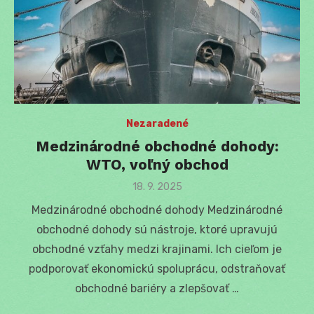
Nezaradené
Medzinárodné obchodné dohody:
WTO, voľný obchod
Posted
18. 9. 2025
on
Medzinárodné obchodné dohody Medzinárodné
obchodné dohody sú nástroje, ktoré upravujú
obchodné vzťahy medzi krajinami. Ich cieľom je
podporovať ekonomickú spoluprácu, odstraňovať
obchodné bariéry a zlepšovať …