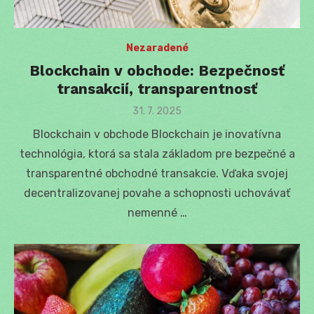
Nezaradené
Blockchain v obchode: Bezpečnosť
transakcií, transparentnosť
Posted
31. 7. 2025
on
Blockchain v obchode Blockchain je inovatívna
technológia, ktorá sa stala základom pre bezpečné a
transparentné obchodné transakcie. Vďaka svojej
decentralizovanej povahe a schopnosti uchovávať
nemenné …