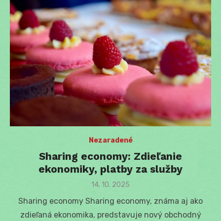
Nezaradené
Sharing economy: Zdieľanie
ekonomiky, platby za služby
Posted
14. 10. 2025
on
Sharing economy Sharing economy, známa aj ako
zdieľaná ekonomika, predstavuje nový obchodný