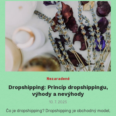
Nezaradené
Dropshipping: Princíp dropshippingu,
výhody a nevýhody
Posted
10. 7. 2025
on
Čo je dropshipping? Dropshipping je obchodný model,