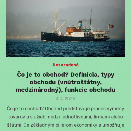
Nezaradené
Čo je to obchod? Definícia, typy
obchodu (vnútroštátny,
medzinárodný), funkcie obchodu
Posted
4. 4. 2025
on
Čo je to obchod? Obchod predstavuje proces výmeny
tovarov a služieb medzi jednotlivcami, firmami alebo
štátmi. Je základným pilierom ekonomiky a umožňuje