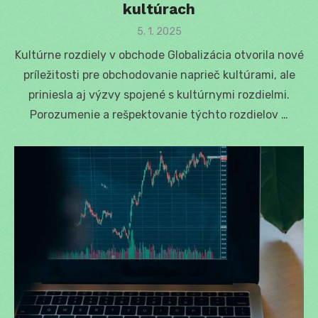
kultúrach
Posted
5. 1. 2025
on
Kultúrne rozdiely v obchode Globalizácia otvorila nové
príležitosti pre obchodovanie naprieč kultúrami, ale
priniesla aj výzvy spojené s kultúrnymi rozdielmi.
Porozumenie a rešpektovanie týchto rozdielov …