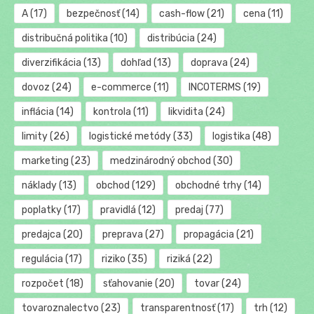
A
(17)
bezpečnosť
(14)
cash-flow
(21)
cena
(11)
distribučná politika
(10)
distribúcia
(24)
diverzifikácia
(13)
dohľad
(13)
doprava
(24)
dovoz
(24)
e-commerce
(11)
INCOTERMS
(19)
inflácia
(14)
kontrola
(11)
likvidita
(24)
limity
(26)
logistické metódy
(33)
logistika
(48)
marketing
(23)
medzinárodný obchod
(30)
náklady
(13)
obchod
(129)
obchodné trhy
(14)
poplatky
(17)
pravidlá
(12)
predaj
(77)
predajca
(20)
preprava
(27)
propagácia
(21)
regulácia
(17)
riziko
(35)
riziká
(22)
rozpočet
(18)
sťahovanie
(20)
tovar
(24)
tovaroznalectvo
(23)
transparentnosť
(17)
trh
(12)