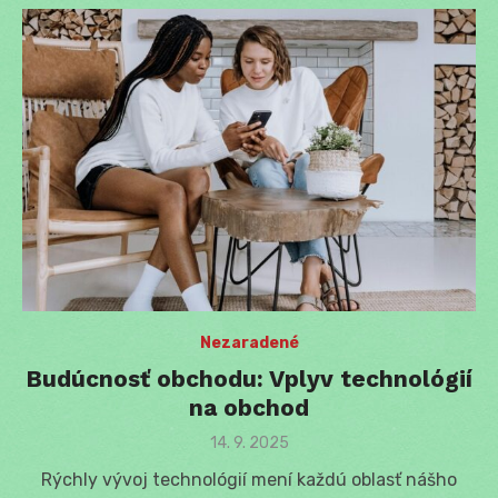
Nezaradené
Budúcnosť obchodu: Vplyv technológií
na obchod
Posted
14. 9. 2025
on
Rýchly vývoj technológií mení každú oblasť nášho