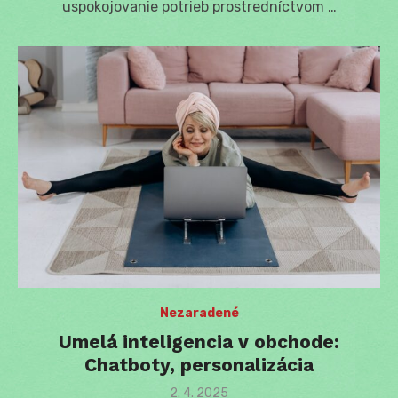
uspokojovanie potrieb prostredníctvom …
Nezaradené
Umelá inteligencia v obchode:
Chatboty, personalizácia
Posted
2. 4. 2025