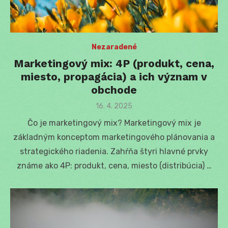
Nezaradené
Marketingový mix: 4P (produkt, cena,
miesto, propagácia) a ich význam v
obchode
Posted
16. 4. 2025
on
Čo je marketingový mix? Marketingový mix je
základným konceptom marketingového plánovania a
strategického riadenia. Zahŕňa štyri hlavné prvky
známe ako 4P: produkt, cena, miesto (distribúcia) …