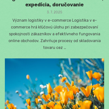
expedícia, doručovanie
Posted
3. 7. 2025
on
Význam logistiky v e-commerce Logistika v e-
commerce hrá kľúčovú úlohu pri zabezpečovaní
spokojnosti zákazníkov a efektívneho fungovania
online obchodov. Zahrňuje procesy od skladovania
tovaru cez …