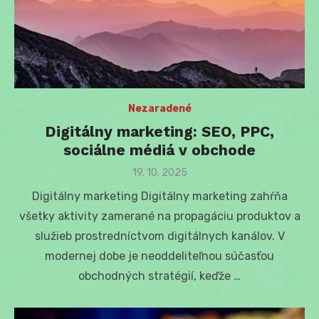
Nezaradené
Digitálny marketing: SEO, PPC,
sociálne médiá v obchode
Posted
19. 10. 2025
on
Digitálny marketing Digitálny marketing zahŕňa
všetky aktivity zamerané na propagáciu produktov a
služieb prostredníctvom digitálnych kanálov. V
modernej dobe je neoddeliteľnou súčasťou
obchodných stratégií, keďže …