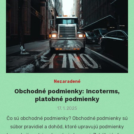
Nezaradené
Obchodné podmienky: Incoterms,
platobné podmienky
Posted
17. 1. 2025
on
Čo sú obchodné podmienky? Obchodné podmienky sú
súbor pravidiel a dohôd, ktoré upravujú podmienky