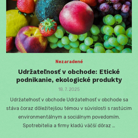
Nezaradené
Udržateľnosť v obchode: Etické
podnikanie, ekologické produkty
Posted
18. 7. 2025
on
Udržateľnosť v obchode Udržateľnosť v obchode sa
stáva čoraz dôležitejšou témou v súvislosti s rastúcim
environmentálnym a sociálnym povedomím.
Spotrebitelia a firmy kladú väčší dôraz …