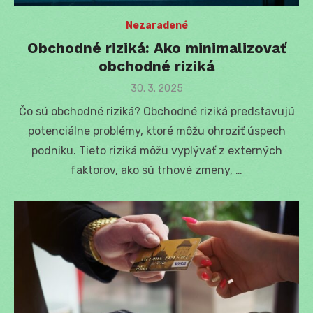
Nezaradené
Obchodné riziká: Ako minimalizovať
obchodné riziká
Posted
30. 3. 2025
on
Čo sú obchodné riziká? Obchodné riziká predstavujú
potenciálne problémy, ktoré môžu ohroziť úspech
podniku. Tieto riziká môžu vyplývať z externých
faktorov, ako sú trhové zmeny, …