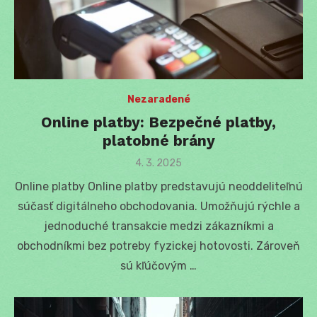
Nezaradené
Online platby: Bezpečné platby,
platobné brány
Posted
4. 3. 2025
on
Online platby Online platby predstavujú neoddeliteľnú
súčasť digitálneho obchodovania. Umožňujú rýchle a
jednoduché transakcie medzi zákazníkmi a
obchodníkmi bez potreby fyzickej hotovosti. Zároveň
sú kľúčovým …