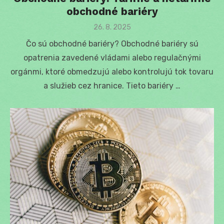
obchodné bariéry
Posted
26. 8. 2025
on
Čo sú obchodné bariéry? Obchodné bariéry sú
opatrenia zavedené vládami alebo regulačnými
orgánmi, ktoré obmedzujú alebo kontrolujú tok tovaru
a služieb cez hranice. Tieto bariéry …