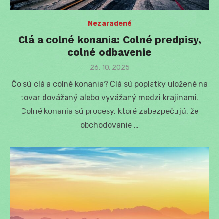
Nezaradené
Clá a colné konania: Colné predpisy,
colné odbavenie
Posted
26. 10. 2025
on
Čo sú clá a colné konania? Clá sú poplatky uložené na
tovar dovážaný alebo vyvážaný medzi krajinami.
Colné konania sú procesy, ktoré zabezpečujú, že
obchodovanie …