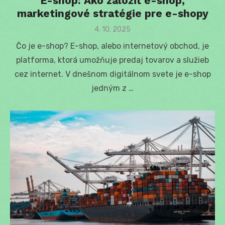
E-shop: Ako založiť e-shop,
marketingové stratégie pre e-shopy
Posted
4. 10. 2025
on
Čo je e-shop? E-shop, alebo internetový obchod, je
platforma, ktorá umožňuje predaj tovarov a služieb
cez internet. V dnešnom digitálnom svete je e-shop
jedným z …