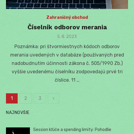
Zahraničný obchod
Číselník odborov merania
Posted
5. 8. 2023
on
Poznámka: pri štvormiestnych kódoch odborov
merania uvedených v databáze (používaných pred
nadobudnutím účinnosti zákona č. 505/1990 Zb.)
vyššie uvedenému číselníku zodpovedajú prvé tri
číslice. 11 …
1
2
3
‹
Stránkovanie
NAJNOVŠIE
príspevkov
Session kľúče a spending limity: Pohodlie