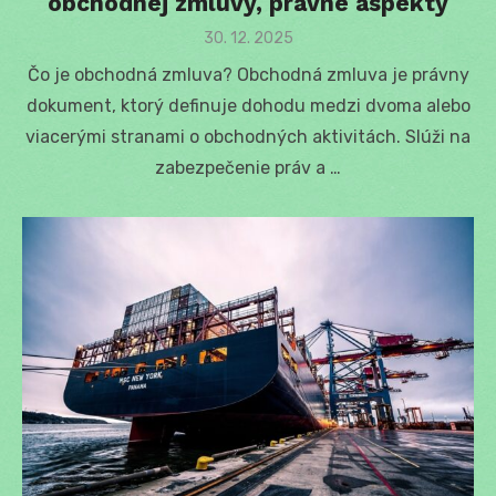
obchodnej zmluvy, právne aspekty
Posted
30. 12. 2025
on
Čo je obchodná zmluva? Obchodná zmluva je právny
dokument, ktorý definuje dohodu medzi dvoma alebo
viacerými stranami o obchodných aktivitách. Slúži na
zabezpečenie práv a …