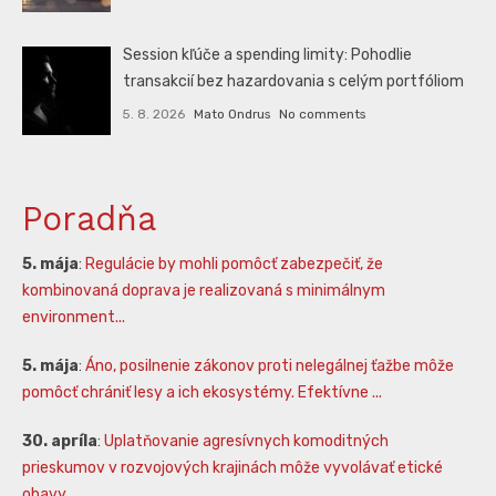
Session kľúče a spending limity: Pohodlie
transakcií bez hazardovania s celým portfóliom
5. 8. 2026
Mato Ondrus
No comments
Poradňa
5. mája
:
Regulácie by mohli pomôcť zabezpečiť, že
kombinovaná doprava je realizovaná s minimálnym
environment...
5. mája
:
Áno, posilnenie zákonov proti nelegálnej ťažbe môže
pomôcť chrániť lesy a ich ekosystémy. Efektívne ...
30. apríla
:
Uplatňovanie agresívnych komoditných
prieskumov v rozvojových krajinách môže vyvolávať etické
obavy,...