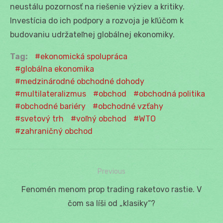
neustálu pozornosť na riešenie výziev a kritiky.
Investícia do ich podpory a rozvoja je kľúčom k
budovaniu udržateľnej globálnej ekonomiky.
Tag:
ekonomická spolupráca
globálna ekonomika
medzinárodné obchodné dohody
multilateralizmus
obchod
obchodná politika
obchodné bariéry
obchodné vzťahy
svetový trh
voľný obchod
WTO
zahraničný obchod
Previous
Navigácia
Previous
Fenomén menom prop trading raketovo rastie. V
v
post:
čom sa líši od „klasiky“?
článku