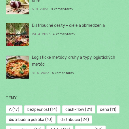
únie
5. 8. 2023
8 komentárov
Distribučné cesty – ciele a obmedzenia
24. 4. 2023
6 komentárov
Logistické metódy, druhy a typy logistických
metód
15. 5. 2023
6 komentárov
TÉMY
A
(17)
bezpečnosť
(14)
cash-flow
(21)
cena
(11)
distribučná politika
(10)
distribúcia
(24)