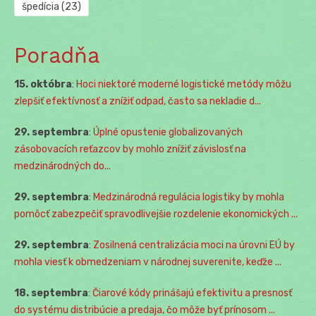
špedícia
(23)
Poradňa
15. októbra
:
Hoci niektoré moderné logistické metódy môžu
zlepšiť efektívnosť a znížiť odpad, často sa nekladie d...
29. septembra
:
Úplné opustenie globalizovaných
zásobovacích reťazcov by mohlo znížiť závislosť na
medzinárodných do...
29. septembra
:
Medzinárodná regulácia logistiky by mohla
pomôcť zabezpečiť spravodlivejšie rozdelenie ekonomických ...
29. septembra
:
Zosilnená centralizácia moci na úrovni EÚ by
mohla viesť k obmedzeniam v národnej suverenite, keďže ...
18. septembra
:
Čiarové kódy prinášajú efektivitu a presnosť
do systému distribúcie a predaja, čo môže byť prínosom ...