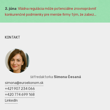
2. júna
:
Vládna regulácia môže potenciálne zrovnoprávniť
konkurenčné podmienky pre menšie firmy tým, že zabez...
KONTAKT
šéfredaktorka
Simona Česaná
simona@euroekonom.sk
+421 907 234 066
+420 774 699 168
LinkedIn