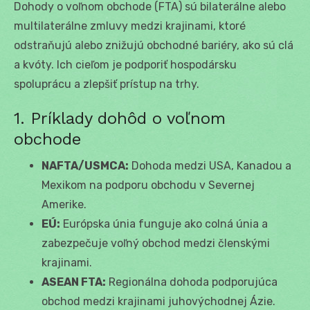
Dohody o voľnom obchode (FTA) sú bilaterálne alebo
multilaterálne zmluvy medzi krajinami, ktoré
odstraňujú alebo znižujú obchodné bariéry, ako sú clá
a kvóty. Ich cieľom je podporiť hospodársku
spoluprácu a zlepšiť prístup na trhy.
1. Príklady dohôd o voľnom
obchode
NAFTA/USMCA:
Dohoda medzi USA, Kanadou a
Mexikom na podporu obchodu v Severnej
Amerike.
EÚ:
Európska únia funguje ako colná únia a
zabezpečuje voľný obchod medzi členskými
krajinami.
ASEAN FTA:
Regionálna dohoda podporujúca
obchod medzi krajinami juhovýchodnej Ázie.