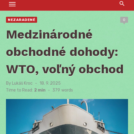
NEZARADENÉ
0
Medzinárodné
obchodné dohody:
WTO, voľný obchod
By
Lukáš Kroc
Posted
18. 9. 2025
on
Time to Read:
2 min
-
379
words