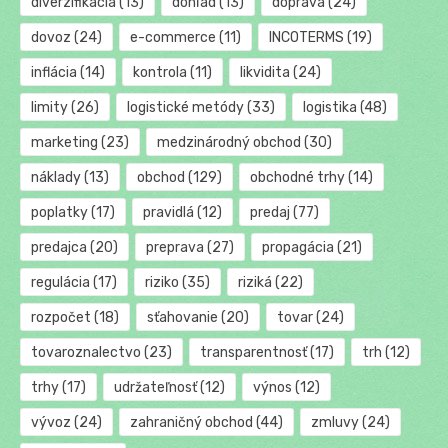
diverzifikácia
(13)
dohľad
(13)
doprava
(24)
dovoz
(24)
e-commerce
(11)
INCOTERMS
(19)
inflácia
(14)
kontrola
(11)
likvidita
(24)
limity
(26)
logistické metódy
(33)
logistika
(48)
marketing
(23)
medzinárodný obchod
(30)
náklady
(13)
obchod
(129)
obchodné trhy
(14)
poplatky
(17)
pravidlá
(12)
predaj
(77)
predajca
(20)
preprava
(27)
propagácia
(21)
regulácia
(17)
riziko
(35)
riziká
(22)
rozpočet
(18)
sťahovanie
(20)
tovar
(24)
tovaroznalectvo
(23)
transparentnosť
(17)
trh
(12)
trhy
(17)
udržateľnosť
(12)
výnos
(12)
vývoz
(24)
zahraničný obchod
(44)
zmluvy
(24)