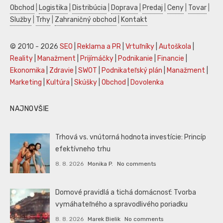
Obchod
|
Logistika
|
Distribúcia
|
Doprava
|
Predaj
|
Ceny
|
Tovar
|
Služby
|
Trhy
|
Zahraničný obchod
|
Kontakt
© 2010 - 2026
SEO
|
Reklama a PR
|
Vrtuľníky
|
Autoškola
|
Reality
|
Manažment
|
Prijímáčky
|
Podnikanie
|
Financie
|
Ekonomika
|
Zdravie
|
SWOT
|
Podnikateľský plán
|
Manažment
|
Marketing
|
Kultúra
|
Skúšky
|
Obchod
|
Dovolenka
NAJNOVŠIE
Trhová vs. vnútorná hodnota investície: Princíp
efektívneho trhu
8. 8. 2026
Monika P.
No comments
Domové pravidlá a tichá domácnosť: Tvorba
vymáhateľného a spravodlivého poriadku
8. 8. 2026
Marek Bielik
No comments