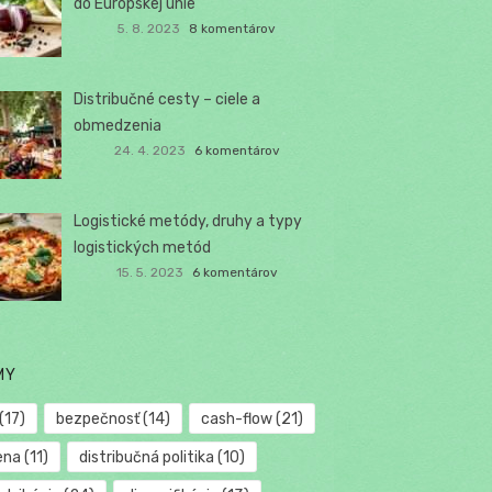
do Európskej únie
5. 8. 2023
8 komentárov
Distribučné cesty – ciele a
obmedzenia
24. 4. 2023
6 komentárov
Logistické metódy, druhy a typy
logistických metód
15. 5. 2023
6 komentárov
MY
(17)
bezpečnosť
(14)
cash-flow
(21)
ena
(11)
distribučná politika
(10)