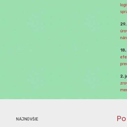
log
spr
29
úro
nár
18
efe
pre
2. 
zro
men
Po
NAJNOVŠIE