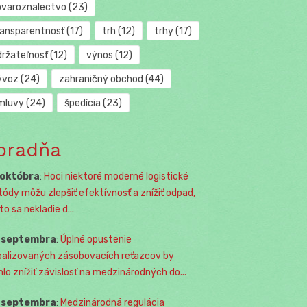
ovaroznalectvo
(23)
ransparentnosť
(17)
trh
(12)
trhy
(17)
držateľnosť
(12)
výnos
(12)
ývoz
(24)
zahraničný obchod
(44)
mluvy
(24)
špedícia
(23)
oradňa
 októbra
:
Hoci niektoré moderné logistické
ódy môžu zlepšiť efektívnosť a znížiť odpad,
o sa nekladie d...
. septembra
:
Úplné opustenie
balizovaných zásobovacích reťazcov by
lo znížiť závislosť na medzinárodných do...
. septembra
:
Medzinárodná regulácia