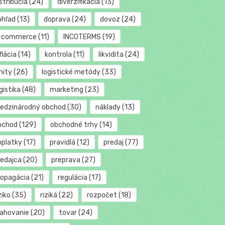
stribúcia
(24)
diverzifikácia
(13)
ohľad
(13)
doprava
(24)
dovoz
(24)
-commerce
(11)
INCOTERMS
(19)
flácia
(14)
kontrola
(11)
likvidita
(24)
mity
(26)
logistické metódy
(33)
gistika
(48)
marketing
(23)
edzinárodný obchod
(30)
náklady
(13)
bchod
(129)
obchodné trhy
(14)
oplatky
(17)
pravidlá
(12)
predaj
(77)
redajca
(20)
preprava
(27)
ropagácia
(21)
regulácia
(17)
ziko
(35)
riziká
(22)
rozpočet
(18)
ťahovanie
(20)
tovar
(24)