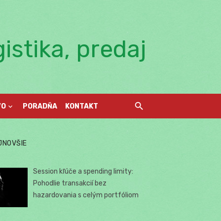
istika, predaj
VO
PORADŇA
KONTAKT
JNOVŠIE
Session kľúče a spending limity:
Pohodlie transakcií bez
hazardovania s celým portfóliom