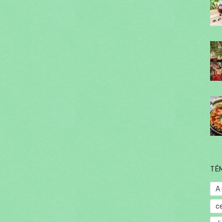
TÉ
A
c