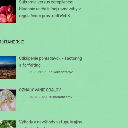
Súkromie verzus compliance:
Hľadanie udržateľnej rovnováhy v
regulačnom prostredí Web3
JČÍTANEJŠIE
Odkúpenie pohľadávok – faktoring
a forfaiting
11. 6. 2023
13 komentárov
OZNAČOVANIE OBALOV
15. 6. 2023
11 komentárov
Výhody a nevýhody vstupu krajiny