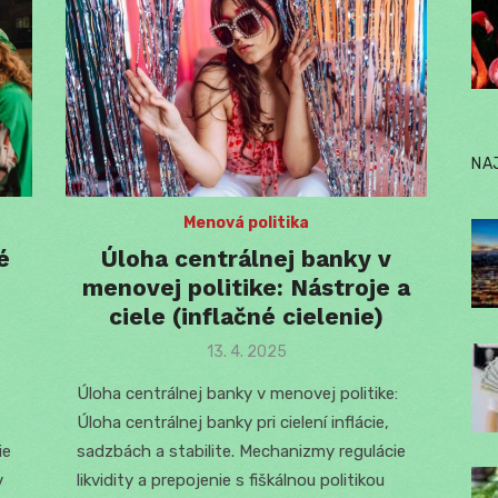
NA
Menová politika
é
Úloha centrálnej banky v
menovej politike: Nástroje a
ciele (inflačné cielenie)
Posted
13. 4. 2025
on
Úloha centrálnej banky v menovej politike:
Úloha centrálnej banky pri cielení inflácie,
ie
sadzbách a stabilite. Mechanizmy regulácie
v
likvidity a prepojenie s fiškálnou politikou