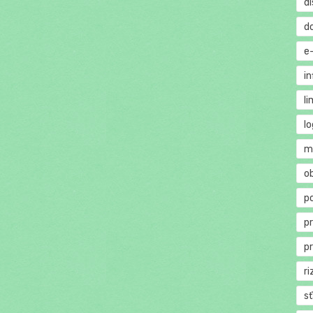
di
d
e
in
li
lo
m
o
p
p
p
ri
s