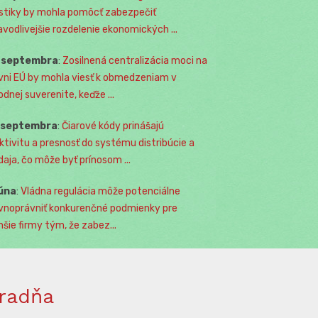
istiky by mohla pomôcť zabezpečiť
avodlivejšie rozdelenie ekonomických ...
. septembra
:
Zosilnená centralizácia moci na
vni EÚ by mohla viesť k obmedzeniam v
odnej suverenite, keďže ...
. septembra
:
Čiarové kódy prinášajú
ktivitu a presnosť do systému distribúcie a
daja, čo môže byť prínosom ...
júna
:
Vládna regulácia môže potenciálne
vnoprávniť konkurenčné podmienky pre
šie firmy tým, že zabez...
radňa