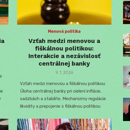
Menová politika
ia
Vzťah medzi menovou a
fiškálnou politikou:
Interakcie a nezávislosť
centrálnej banky
Posted
9. 1. 2026
a
on
Vzťah medzi menovou a fiškálnou politikou:
ie
Úloha centrálnej banky pri cielení inflácie,
v
sadzbách a stabilite. Mechanizmy regulácie
likvidity a prepojenie s fiškálnou politikou