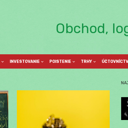
Obchod, log
INVESTOVANIE
POISTENIE
TRHY
ÚČTOVNÍCT
NA