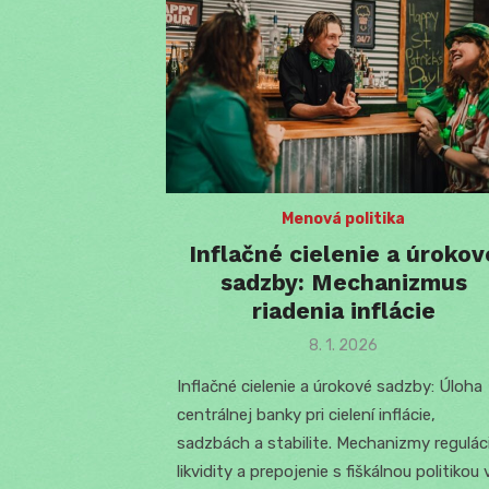
Menová politika
Inflačné cielenie a úrokov
sadzby: Mechanizmus
riadenia inflácie
Posted
8. 1. 2026
on
Inflačné cielenie a úrokové sadzby: Úloha
centrálnej banky pri cielení inflácie,
sadzbách a stabilite. Mechanizmy regulác
likvidity a prepojenie s fiškálnou politikou 