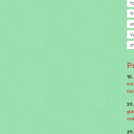
t
t
u
v
z
P
15.
met
čast
29
glo
moh
29