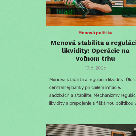
Menová politika
Menová stabilita a regulác
likvidity: Operácie na
voľnom trhu
Posted
19. 6. 2026
on
Menová stabilita a regulácia likvidity: Úloh
centrálnej banky pri cielení inflácie,
sadzbách a stabilite. Mechanizmy regulác
likvidity a prepojenie s fiškálnou politikou 