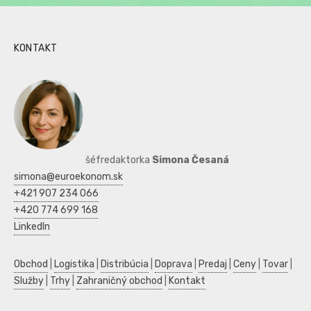
KONTAKT
šéfredaktorka
Simona Česaná
simona@euroekonom.sk
+421 907 234 066
+420 774 699 168
LinkedIn
Obchod
|
Logistika
|
Distribúcia
|
Doprava
|
Predaj
|
Ceny
|
Tovar
|
Služby
|
Trhy
|
Zahraničný obchod
|
Kontakt