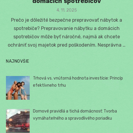
domácich spotrebičov
Posted
4. 11. 2025
on
Prečo je dôležité bezpečne prepravovať nábytok a
spotrebiče? Prepravovanie nábytku a domácich
spotrebičov môže byť náročné, najmä ak chcete
ochrániť svoj majetok pred poškodením. Nesprávna …
NAJNOVŠIE
Trhová vs. vnútorná hodnota investície: Princíp
efektívneho trhu
Domové pravidlá a tichá domácnosť: Tvorba
vymáhateľného a spravodlivého poriadku