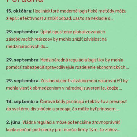
15. októbra
:
Hoci niektoré moderné logistické metódy môžu
zlepšiť efektívnosť a znížiť odpad, často sa nekladie d...
29. septembra
:
Úplné opustenie globalizovaných
zásobovacích reťazcov by mohlo znížiť závislosť na
medzinárodných do...
29. septembra
:
Medzinárodná regulácia logistiky by mohla
pomôcť zabezpečiť spravodlivejšie rozdelenie ekonomických ...
29. septembra
:
Zosilnená centralizácia moci na úrovni EÚ by
mohla viesť k obmedzeniam v národnej suverenite, keďže ...
18. septembra
:
Čiarové kódy prinášajú efektivitu a presnosť
do systému distribúcie a predaja, čo môže byť prínosom ...
2. júna
:
Vládna regulácia môže potenciálne zrovnoprávniť
konkurenčné podmienky pre menšie firmy tým, že zabez...