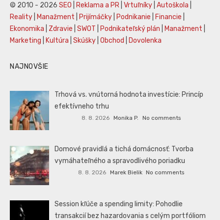
© 2010 - 2026
SEO
|
Reklama a PR
|
Vrtuľníky
|
Autoškola
|
Reality
|
Manažment
|
Prijímáčky
|
Podnikanie
|
Financie
|
Ekonomika
|
Zdravie
|
SWOT
|
Podnikateľský plán
|
Manažment
|
Marketing
|
Kultúra
|
Skúšky
|
Obchod
|
Dovolenka
NAJNOVŠIE
Trhová vs. vnútorná hodnota investície: Princíp
efektívneho trhu
8. 8. 2026
Monika P.
No comments
Domové pravidlá a tichá domácnosť: Tvorba
vymáhateľného a spravodlivého poriadku
8. 8. 2026
Marek Bielik
No comments
Session kľúče a spending limity: Pohodlie
transakcií bez hazardovania s celým portfóliom