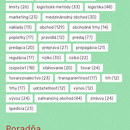
limity
(26)
logistické metódy
(33)
logistika
(48)
marketing
(23)
medzinárodný obchod
(30)
náklady
(13)
obchod
(129)
obchodné trhy
(14)
poplatky
(17)
pravidlá
(12)
predaj
(77)
predajca
(20)
preprava
(27)
propagácia
(21)
regulácia
(17)
riziko
(35)
riziká
(22)
rozpočet
(18)
sťahovanie
(20)
tovar
(24)
tovaroznalectvo
(23)
transparentnosť
(17)
trh
(12)
trhy
(17)
udržateľnosť
(12)
výnos
(12)
vývoz
(24)
zahraničný obchod
(44)
zmluvy
(24)
špedícia
(23)
Poradňa