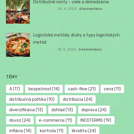
Distribučné cesty – ciele a obmedzenia
24. 4. 2023
6 komentárov
Logistické metódy, druhy a typy logistických
metód
15. 5. 2023
6 komentárov
TÉMY
A
(17)
bezpečnosť
(14)
cash-flow
(21)
cena
(11)
distribučná politika
(10)
distribúcia
(24)
diverzifikácia
(13)
dohľad
(13)
doprava
(24)
dovoz
(24)
e-commerce
(11)
INCOTERMS
(19)
inflácia
(14)
kontrola
(11)
likvidita
(24)