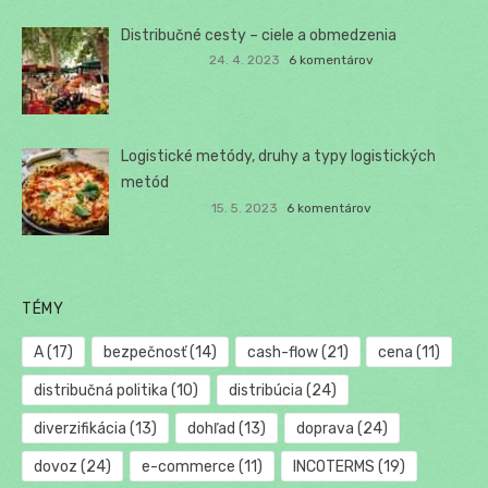
Distribučné cesty – ciele a obmedzenia
24. 4. 2023
6 komentárov
Logistické metódy, druhy a typy logistických
metód
15. 5. 2023
6 komentárov
TÉMY
A
(17)
bezpečnosť
(14)
cash-flow
(21)
cena
(11)
distribučná politika
(10)
distribúcia
(24)
diverzifikácia
(13)
dohľad
(13)
doprava
(24)
dovoz
(24)
e-commerce
(11)
INCOTERMS
(19)