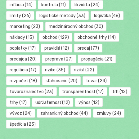
inflácia
(14)
kontrola
(11)
likvidita
(24)
limity
(26)
logistické metódy
(33)
logistika
(48)
marketing
(23)
medzinárodný obchod
(30)
náklady
(13)
obchod
(129)
obchodné trhy
(14)
poplatky
(17)
pravidlá
(12)
predaj
(77)
predajca
(20)
preprava
(27)
propagácia
(21)
regulácia
(17)
riziko
(35)
riziká
(22)
rozpočet
(18)
sťahovanie
(20)
tovar
(24)
tovaroznalectvo
(23)
transparentnosť
(17)
trh
(12)
trhy
(17)
udržateľnosť
(12)
výnos
(12)
vývoz
(24)
zahraničný obchod
(44)
zmluvy
(24)
špedícia
(23)