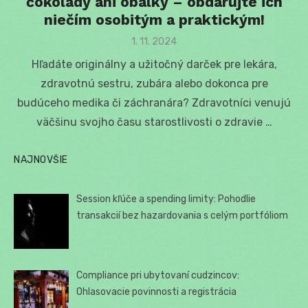
čokolády ani obálky – obdarujte ich
niečím osobitým a praktickým!
Posted
1. 11. 2024
on
Hľadáte originálny a užitočný darček pre lekára,
zdravotnú sestru, zubára alebo dokonca pre
budúceho medika či záchranára? Zdravotníci venujú
väčšinu svojho času starostlivosti o zdravie …
NAJNOVŠIE
Session kľúče a spending limity: Pohodlie
transakcií bez hazardovania s celým portfóliom
Compliance pri ubytovaní cudzincov:
Ohlasovacie povinnosti a registrácia