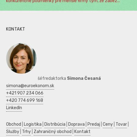
konkurenčné podmienky pre menšie firmy tým, že zabez...
KONTAKT
šéfredaktorka
Simona Česaná
simona@euroekonom.sk
+421 907 234 066
+420 774 699 168
LinkedIn
Obchod
|
Logistika
|
Distribúcia
|
Doprava
|
Predaj
|
Ceny
|
Tovar
|
Služby
|
Trhy
|
Zahraničný obchod
|
Kontakt