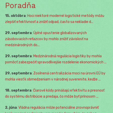
Poradňa
15. októbra
:
Hoci niektoré moderné logistické metódy môžu
zlepšiť efektívnosť a znížiť odpad, často sa nekladie d...
29. septembra
:
Úplné opustenie globalizovaných
zásobovacích reťazcov by mohlo znížiť závislosť na
medzinárodných do...
29. septembra
:
Medzinárodná regulácia logistiky by mohla
pomôcť zabezpečiť spravodlivejšie rozdelenie ekonomických ...
29. septembra
:
Zosilnená centralizácia moci na úrovni EÚ by
mohla viesť k obmedzeniam v národnej suverenite, keďže ...
18. septembra
:
Čiarové kódy prinášajú efektivitu a presnosť
do systému distribúcie a predaja, čo môže byť prínosom ...
2. júna
:
Vládna regulácia môže potenciálne zrovnoprávniť