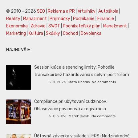
© 2010 - 2026
SEO
|
Reklama a PR
|
Vrtuľníky
|
Autoškola
|
Reality
|
Manažment
|
Prijímáčky
|
Podnikanie
|
Financie
|
Ekonomika
|
Zdravie
|
SWOT
|
Podnikateľský plán
|
Manažment
|
Marketing
|
Kultúra
|
Skúšky
|
Obchod
|
Dovolenka
NAJNOVŠIE
Session kľúče a spending limity: Pohodlie
transakcií bez hazardovania s celým portfóliom
5. 8. 2026
Mato Ondrus
No comments
Compliance pri ubytovaní cudzincov:
Ohlasovacie povinnosti a registrácia
5. 8. 2026
Marek Bielik
No comments
Účtovná závierka v súlade s IFRS (Medzinárodné