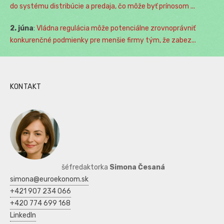
do systému distribúcie a predaja, čo môže byť prínosom ...
2. júna
:
Vládna regulácia môže potenciálne zrovnoprávniť
konkurenčné podmienky pre menšie firmy tým, že zabez...
KONTAKT
šéfredaktorka
Simona Česaná
simona@euroekonom.sk
+421 907 234 066
+420 774 699 168
LinkedIn