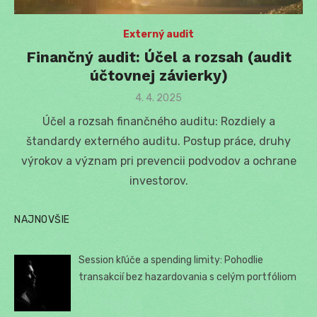
Externý audit
Finančný audit: Účel a rozsah (audit
účtovnej závierky)
Posted
4. 4. 2025
on
Účel a rozsah finančného auditu: Rozdiely a
štandardy externého auditu. Postup práce, druhy
výrokov a význam pri prevencii podvodov a ochrane
investorov.
NAJNOVŠIE
Session kľúče a spending limity: Pohodlie
transakcií bez hazardovania s celým portfóliom