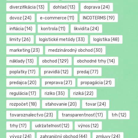
diverzifikácia
(13)
dohľad
(13)
doprava
(24)
dovoz
(24)
e-commerce
(11)
INCOTERMS
(19)
inflácia
(14)
kontrola
(11)
likvidita
(24)
limity
(26)
logistické metódy
(33)
logistika
(48)
marketing
(23)
medzinárodný obchod
(30)
náklady
(13)
obchod
(129)
obchodné trhy
(14)
poplatky
(17)
pravidlá
(12)
predaj
(77)
predajca
(20)
preprava
(27)
propagácia
(21)
regulácia
(17)
riziko
(35)
riziká
(22)
rozpočet
(18)
sťahovanie
(20)
tovar
(24)
tovaroznalectvo
(23)
transparentnosť
(17)
trh
(12)
trhy
(17)
udržateľnosť
(12)
výnos
(12)
vývoz
(24)
zahraničný obchod
(44)
zmluvy
(24)