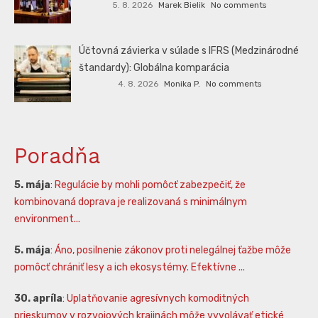
5. 8. 2026
Marek Bielik
No comments
Účtovná závierka v súlade s IFRS (Medzinárodné
štandardy): Globálna komparácia
4. 8. 2026
Monika P.
No comments
Poradňa
5. mája
:
Regulácie by mohli pomôcť zabezpečiť, že
kombinovaná doprava je realizovaná s minimálnym
environment...
5. mája
:
Áno, posilnenie zákonov proti nelegálnej ťažbe môže
pomôcť chrániť lesy a ich ekosystémy. Efektívne ...
30. apríla
:
Uplatňovanie agresívnych komoditných
prieskumov v rozvojových krajinách môže vyvolávať etické