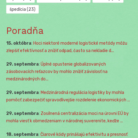
špedícia
(23)
Poradňa
15. októbra
:
Hoci niektoré moderné logistické metódy môžu
zlepšiť efektívnosť a znížiť odpad, často sa nekladie d...
29. septembra
:
Úplné opustenie globalizovaných
zásobovacích reťazcov by mohlo znížiť závislosť na
medzinárodných do...
29. septembra
:
Medzinárodná regulácia logistiky by mohla
pomôcť zabezpečiť spravodlivejšie rozdelenie ekonomických ...
29. septembra
:
Zosilnená centralizácia moci na úrovni EÚ by
mohla viesť k obmedzeniam v národnej suverenite, keďže ...
18. septembra
:
Čiarové kódy prinášajú efektivitu a presnosť