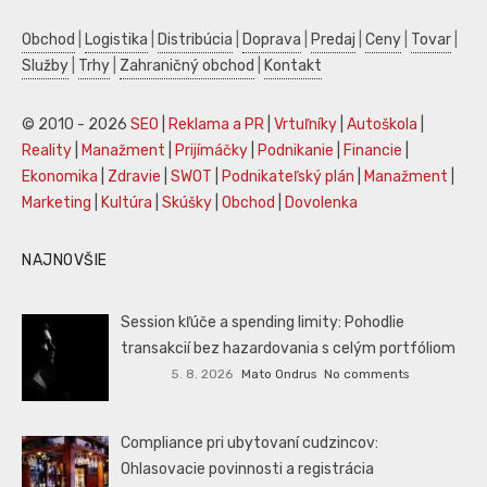
Obchod
|
Logistika
|
Distribúcia
|
Doprava
|
Predaj
|
Ceny
|
Tovar
|
Služby
|
Trhy
|
Zahraničný obchod
|
Kontakt
© 2010 - 2026
SEO
|
Reklama a PR
|
Vrtuľníky
|
Autoškola
|
Reality
|
Manažment
|
Prijímáčky
|
Podnikanie
|
Financie
|
Ekonomika
|
Zdravie
|
SWOT
|
Podnikateľský plán
|
Manažment
|
Marketing
|
Kultúra
|
Skúšky
|
Obchod
|
Dovolenka
NAJNOVŠIE
Session kľúče a spending limity: Pohodlie
transakcií bez hazardovania s celým portfóliom
5. 8. 2026
Mato Ondrus
No comments
Compliance pri ubytovaní cudzincov:
Ohlasovacie povinnosti a registrácia