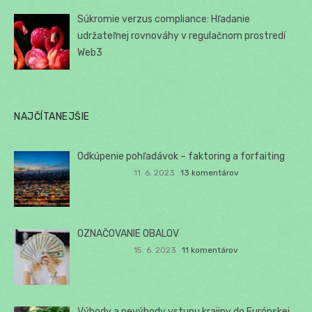
Súkromie verzus compliance: Hľadanie
udržateľnej rovnováhy v regulačnom prostredí
Web3
NAJČÍTANEJŠIE
Odkúpenie pohľadávok – faktoring a forfaiting
11. 6. 2023
13 komentárov
OZNAČOVANIE OBALOV
15. 6. 2023
11 komentárov
Výhody a nevýhody vstupu krajiny do Európskej