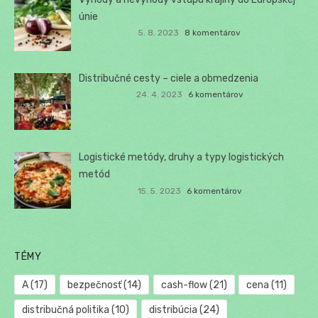
únie
5. 8. 2023
8 komentárov
Distribučné cesty – ciele a obmedzenia
24. 4. 2023
6 komentárov
Logistické metódy, druhy a typy logistických
metód
15. 5. 2023
6 komentárov
TÉMY
A
(17)
bezpečnosť
(14)
cash-flow
(21)
cena
(11)
distribučná politika
(10)
distribúcia
(24)