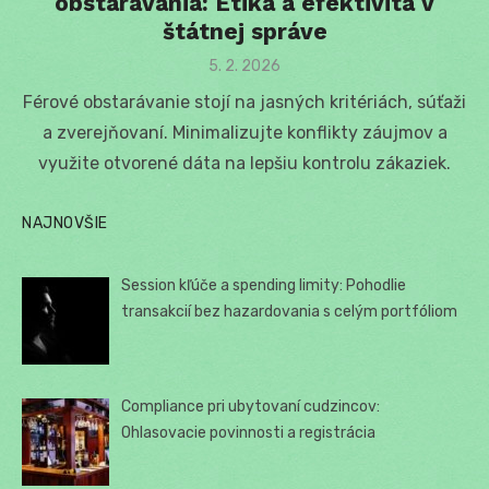
obstarávania: Etika a efektivita v
štátnej správe
Posted
5. 2. 2026
on
Férové obstarávanie stojí na jasných kritériách, súťaži
a zverejňovaní. Minimalizujte konflikty záujmov a
využite otvorené dáta na lepšiu kontrolu zákaziek.
NAJNOVŠIE
Session kľúče a spending limity: Pohodlie
transakcií bez hazardovania s celým portfóliom
Compliance pri ubytovaní cudzincov:
Ohlasovacie povinnosti a registrácia