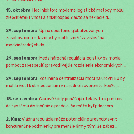
15. októbra
:
Hoci niektoré moderné logistické metódy môžu
zlepšiť efektívnosť a znížiť odpad, často sa nekladie d...
29. septembra
:
Úplné opustenie globalizovaných
zásobovacích reťazcov by mohlo znížiť závislosť na
medzinárodných do...
29. septembra
:
Medzinárodná regulácia logistiky by mohla
pomôcť zabezpečiť spravodlivejšie rozdelenie ekonomických ...
29. septembra
:
Zosilnená centralizácia moci na úrovni EÚ by
mohla viesť k obmedzeniam v národnej suverenite, keďže ...
18. septembra
:
Čiarové kódy prinášajú efektivitu a presnosť
do systému distribúcie a predaja, čo môže byť prínosom ...
2. júna
:
Vládna regulácia môže potenciálne zrovnoprávniť
konkurenčné podmienky pre menšie firmy tým, že zabez...