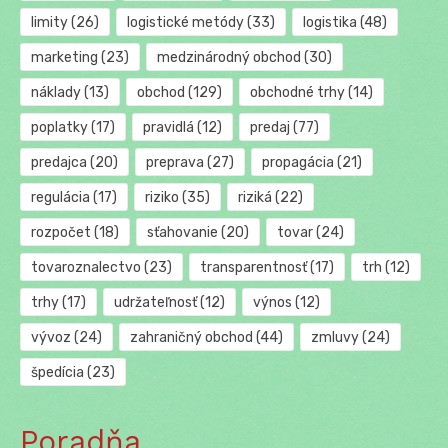
limity
(26)
logistické metódy
(33)
logistika
(48)
marketing
(23)
medzinárodný obchod
(30)
náklady
(13)
obchod
(129)
obchodné trhy
(14)
poplatky
(17)
pravidlá
(12)
predaj
(77)
predajca
(20)
preprava
(27)
propagácia
(21)
regulácia
(17)
riziko
(35)
riziká
(22)
rozpočet
(18)
sťahovanie
(20)
tovar
(24)
tovaroznalectvo
(23)
transparentnosť
(17)
trh
(12)
trhy
(17)
udržateľnosť
(12)
výnos
(12)
vývoz
(24)
zahraničný obchod
(44)
zmluvy
(24)
špedícia
(23)
Poradňa