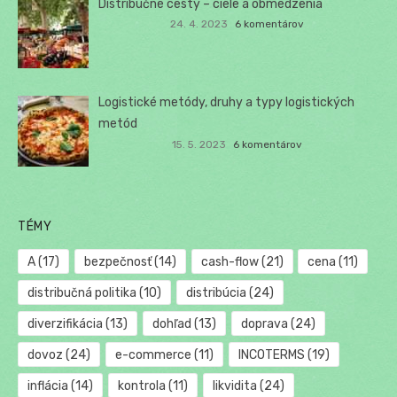
Distribučné cesty – ciele a obmedzenia
24. 4. 2023
6 komentárov
Logistické metódy, druhy a typy logistických
metód
15. 5. 2023
6 komentárov
TÉMY
A
(17)
bezpečnosť
(14)
cash-flow
(21)
cena
(11)
distribučná politika
(10)
distribúcia
(24)
diverzifikácia
(13)
dohľad
(13)
doprava
(24)
dovoz
(24)
e-commerce
(11)
INCOTERMS
(19)
inflácia
(14)
kontrola
(11)
likvidita
(24)