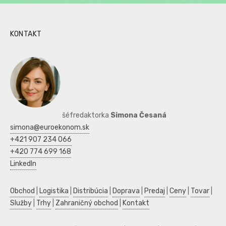
KONTAKT
šéfredaktorka
Simona Česaná
simona@euroekonom.sk
+421 907 234 066
+420 774 699 168
LinkedIn
Obchod
|
Logistika
|
Distribúcia
|
Doprava
|
Predaj
|
Ceny
|
Tovar
|
Služby
|
Trhy
|
Zahraničný obchod
|
Kontakt