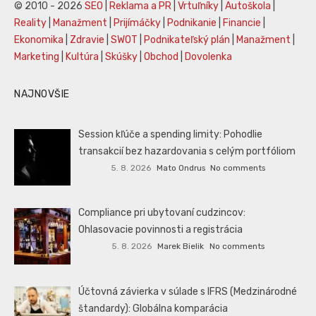
© 2010 - 2026
SEO
|
Reklama a PR
|
Vrtuľníky
|
Autoškola
|
Reality
|
Manažment
|
Prijímáčky
|
Podnikanie
|
Financie
|
Ekonomika
|
Zdravie
|
SWOT
|
Podnikateľský plán
|
Manažment
|
Marketing
|
Kultúra
|
Skúšky
|
Obchod
|
Dovolenka
NAJNOVŠIE
Session kľúče a spending limity: Pohodlie
transakcií bez hazardovania s celým portfóliom
5. 8. 2026
Mato Ondrus
No comments
Compliance pri ubytovaní cudzincov:
Ohlasovacie povinnosti a registrácia
5. 8. 2026
Marek Bielik
No comments
Účtovná závierka v súlade s IFRS (Medzinárodné
štandardy): Globálna komparácia