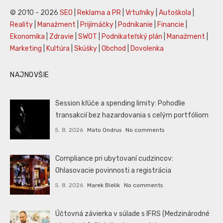
© 2010 - 2026
SEO
|
Reklama a PR
|
Vrtuľníky
|
Autoškola
|
Reality
|
Manažment
|
Prijímáčky
|
Podnikanie
|
Financie
|
Ekonomika
|
Zdravie
|
SWOT
|
Podnikateľský plán
|
Manažment
|
Marketing
|
Kultúra
|
Skúšky
|
Obchod
|
Dovolenka
NAJNOVŠIE
Session kľúče a spending limity: Pohodlie
transakcií bez hazardovania s celým portfóliom
5. 8. 2026
Mato Ondrus
No comments
Compliance pri ubytovaní cudzincov:
Ohlasovacie povinnosti a registrácia
5. 8. 2026
Marek Bielik
No comments
Účtovná závierka v súlade s IFRS (Medzinárodné