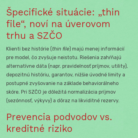
Špecifické situácie: „thin
file“, noví na úverovom
trhu a SZČO
Klienti bez histórie (
thin file
) majú menej informácií
pre model, čo zvyšuje neistotu. Riešenia zahŕňajú
alternatívne dáta (napr. pravidelnosť príjmov, utility),
depozitnú históriu, garantov, nižšie úvodné limity a
postupné zvyšovanie na základe behaviorálneho
skóre. Pri SZČO je dôležitá normalizácia príjmov
(sezónnosť, výkyvy) a dôraz na likviditné rezervy.
Prevencia podvodov vs.
kreditné riziko