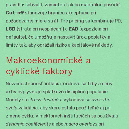
pravidlá: schváliť, zamietnuť alebo manuálne posúdiť.
Cut-off
stanovuje hranicu akceptácie pri
požadovanej miere strát. Pre pricing sa kombinuje PD,
LGD
(strata pri nesplácaní) a
EAD
(expozícia pri
defaulte), čo umožňuje nastaviť úrok, poplatky a
limity tak, aby odrážali riziko a kapitálové náklady.
Makroekonomické a
cyklické faktory
Nezamestnanosť, inflácia, úrokové sadzby a ceny
aktív ovplyvňujú splátkovú disciplínu populácie.
Modely sa
stress-testujú
a vykonáva sa
over-the-
cycle
validácia, aby skóre ostalo použiteľné aj pri
zmene cyklu. V niektorých inštitúciách sa používajú
dynamic coefficients
alebo
macro overlays
pri