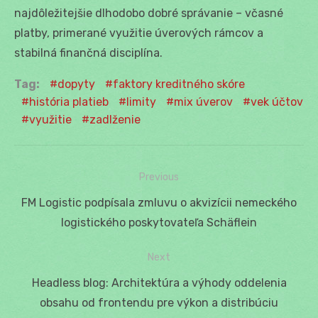
najdôležitejšie dlhodobo dobré správanie – včasné
platby, primerané využitie úverových rámcov a
stabilná finančná disciplína.
Tag:
dopyty
faktory kreditného skóre
história platieb
limity
mix úverov
vek účtov
využitie
zadlženie
Previous
Navigácia
Previous
FM Logistic podpísala zmluvu o akvizícii nemeckého
v
post:
logistického poskytovateľa Schäflein
článku
Next
Next
Headless blog: Architektúra a výhody oddelenia
post:
obsahu od frontendu pre výkon a distribúciu