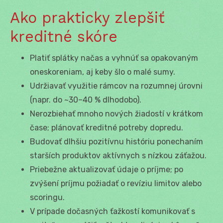
Ako prakticky zlepšiť
kreditné skóre
Platiť splátky načas a vyhnúť sa opakovaným
oneskoreniam, aj keby šlo o malé sumy.
Udržiavať využitie rámcov na rozumnej úrovni
(napr. do ~30–40 % dlhodobo).
Nerozbiehať mnoho nových žiadostí v krátkom
čase; plánovať kreditné potreby dopredu.
Budovať dlhšiu pozitívnu históriu ponechaním
starších produktov aktívnych s nízkou záťažou.
Priebežne aktualizovať údaje o príjme; po
zvýšení príjmu požiadať o revíziu limitov alebo
scoringu.
V prípade dočasných ťažkostí komunikovať s