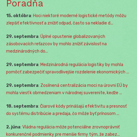
Poradňa
15. októbra
:
Hoci niektoré moderné logistické metódy môžu
zlepšiť efektívnosť a znížiť odpad, často sa nekladie d...
29. septembra
:
Úplné opustenie globalizovaných
zásobovacích reťazcov by mohlo znížiť závislosť na
medzinárodných do...
29. septembra
:
Medzinárodná regulácia logistiky by mohla
pomôcť zabezpečiť spravodlivejšie rozdelenie ekonomických ...
29. septembra
:
Zosilnená centralizácia moci na úrovni EÚ by
mohla viesť k obmedzeniam v národnej suverenite, keďže ...
18. septembra
:
Čiarové kódy prinášajú efektivitu a presnosť
do systému distribúcie a predaja, čo môže byť prínosom ...
2. júna
:
Vládna regulácia môže potenciálne zrovnoprávniť
konkurenčné podmienky pre menšie firmy tým, že zabez...