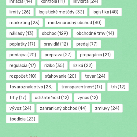
inflácia
(14)
kontrola
(11)
likvidita
(24)
limity
(26)
logistické metódy
(33)
logistika
(48)
marketing
(23)
medzinárodný obchod
(30)
náklady
(13)
obchod
(129)
obchodné trhy
(14)
poplatky
(17)
pravidlá
(12)
predaj
(77)
predajca
(20)
preprava
(27)
propagácia
(21)
regulácia
(17)
riziko
(35)
riziká
(22)
rozpočet
(18)
sťahovanie
(20)
tovar
(24)
tovaroznalectvo
(23)
transparentnosť
(17)
trh
(12)
trhy
(17)
udržateľnosť
(12)
výnos
(12)
vývoz
(24)
zahraničný obchod
(44)
zmluvy
(24)
špedícia
(23)