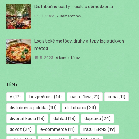
Distribučné cesty – ciele a obmedzenia
24. 4. 2023
6 komentárov
Logistické metódy, druhy a typy logistických
metód
15. 5. 2023
6 komentárov
TÉMY
A
(17)
bezpečnosť
(14)
cash-flow
(21)
cena
(11)
distribučná politika
(10)
distribúcia
(24)
diverzifikácia
(13)
dohľad
(13)
doprava
(24)
dovoz
(24)
e-commerce
(11)
INCOTERMS
(19)