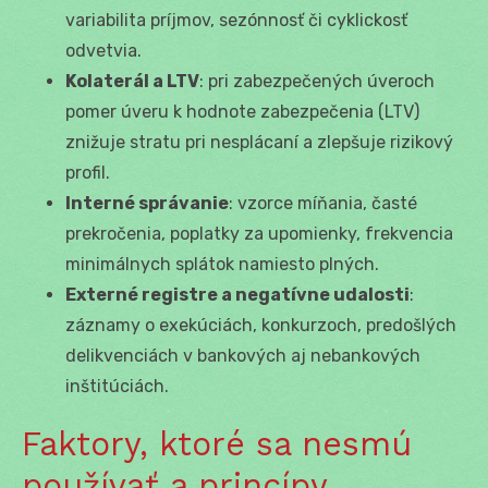
variabilita príjmov, sezónnosť či cyklickosť
odvetvia.
Kolaterál a LTV
: pri zabezpečených úveroch
pomer úveru k hodnote zabezpečenia (LTV)
znižuje stratu pri nesplácaní a zlepšuje rizikový
profil.
Interné správanie
: vzorce míňania, časté
prekročenia, poplatky za upomienky, frekvencia
minimálnych splátok namiesto plných.
Externé registre a negatívne udalosti
:
záznamy o exekúciách, konkurzoch, predošlých
delikvenciách v bankových aj nebankových
inštitúciách.
Faktory, ktoré sa nesmú
používať a princípy