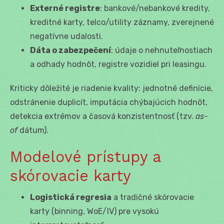
Externé registre
: bankové/nebankové kredity,
kreditné karty, telco/utility záznamy, zverejnené
negatívne udalosti.
Dáta o zabezpečení
: údaje o nehnuteľnostiach
a odhady hodnôt, registre vozidiel pri leasingu.
Kriticky dôležité je riadenie kvality: jednotné definície,
odstránenie duplicít, imputácia chýbajúcich hodnôt,
detekcia extrémov a časová konzistentnosť (tzv.
as-
of
dátum).
Modelové prístupy a
skórovacie karty
Logistická regresia
a tradičné skórovacie
karty (binning, WoE/IV) pre vysokú