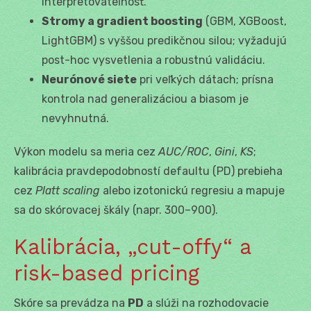
interpretovateľnosť.
Stromy a gradient boosting
(GBM, XGBoost,
LightGBM) s vyššou predikčnou silou; vyžadujú
post-hoc vysvetlenia a robustnú validáciu.
Neurónové siete
pri veľkých dátach; prísna
kontrola nad generalizáciou a biasom je
nevyhnutná.
Výkon modelu sa meria cez
AUC/ROC
,
Gini
,
KS
;
kalibrácia pravdepodobností defaultu (PD) prebieha
cez
Platt scaling
alebo izotonickú regresiu a mapuje
sa do skórovacej škály (napr. 300–900).
Kalibrácia, „cut-offy“ a
risk-based pricing
Skóre sa prevádza na
PD
a slúži na rozhodovacie