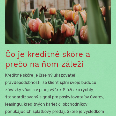
Čo je kreditné skóre a
prečo na ňom záleží
Kreditné skóre je číselný ukazovateľ
pravdepodobnosti, že klient splní svoje budúce
záväzky včas a v plnej výške. Slúži ako rýchly,
štandardizovaný signál pre poskytovateľov úverov,
leasingu, kreditných kariet či obchodníkov
ponúkajúcich splátkový predaj. Skóre je výsledkom