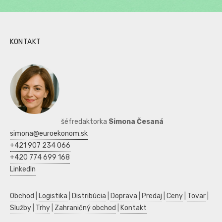
KONTAKT
šéfredaktorka
Simona Česaná
simona@euroekonom.sk
+421 907 234 066
+420 774 699 168
LinkedIn
Obchod
|
Logistika
|
Distribúcia
|
Doprava
|
Predaj
|
Ceny
|
Tovar
|
Služby
|
Trhy
|
Zahraničný obchod
|
Kontakt