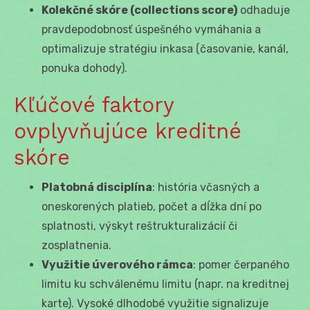
Kolekčné skóre (collections score)
odhaduje
pravdepodobnosť úspešného vymáhania a
optimalizuje stratégiu inkasa (časovanie, kanál,
ponuka dohody).
Kľúčové faktory
ovplyvňujúce kreditné
skóre
Platobná disciplína
: história včasných a
oneskorených platieb, počet a dĺžka dní po
splatnosti, výskyt reštrukturalizácií či
zosplatnenia.
Využitie úverového rámca
: pomer čerpaného
limitu ku schválenému limitu (napr. na kreditnej
karte). Vysoké dlhodobé využitie signalizuje