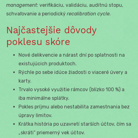
management
: verifikáciu, validáciu, auditnú stopu,
schvaľovanie a periodický
recalibration cycle
.
Najčastejšie dôvody
poklesu skóre
Nové delikvencie a nárast dní po splatnosti na
existujúcich produktoch.
Rýchle po sebe idúce žiadosti o viaceré úvery a
karty.
Trvalo vysoké využitie rámcov (blízko 100 %) a
iba minimálne splátky.
Pokles príjmu alebo nestabilita zamestnania bez
úpravy limitov.
Krátka história po uzavretí starších účtov, čím sa
„skráti“ priemerný vek účtov.