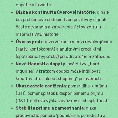
napätie v likvidite.
Dĺžka a kontinuita úverovej histórie
: dlhšie
bezproblémové obdobie tvorí pozitívny signál;
časté otvárania a zatvárania účtov znižujú
informativitu histórie.
Úverový mix
: diverzifikácia medzi revolvujúcimi
(karty, kontokorent) a anuitnými produktmi
(spotrebné, hypotéky) pri udržateľnom zaťažení.
Nové žiadosti a dopyty
: počet tzv. „hard
inquiries“ v krátkom období môže indikovať
kreditný stres alebo „shopping“ po úveroch.
Ukazovatele zadlženia
: pomer dlhu k príjmu
(DTI), pomer splátok k disponibilnému príjmu
(DSTI), celková výška záväzkov a ich splatnosti.
Stabilita príjmu a zamestnania
: dĺžka
pracovného pomeru/podnikania, periodicita a