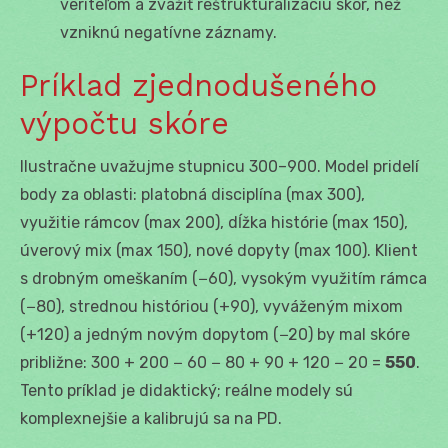
veriteľom a zvážiť reštrukturalizáciu skôr, než
vzniknú negatívne záznamy.
Príklad zjednodušeného
výpočtu skóre
Ilustračne uvažujme stupnicu 300–900. Model pridelí
body za oblasti: platobná disciplína (max 300),
využitie rámcov (max 200), dĺžka histórie (max 150),
úverový mix (max 150), nové dopyty (max 100). Klient
s drobným omeškaním (−60), vysokým využitím rámca
(−80), strednou históriou (+90), vyváženým mixom
(+120) a jedným novým dopytom (−20) by mal skóre
približne: 300 + 200 − 60 − 80 + 90 + 120 − 20 =
550
.
Tento príklad je didaktický; reálne modely sú
komplexnejšie a kalibrujú sa na PD.