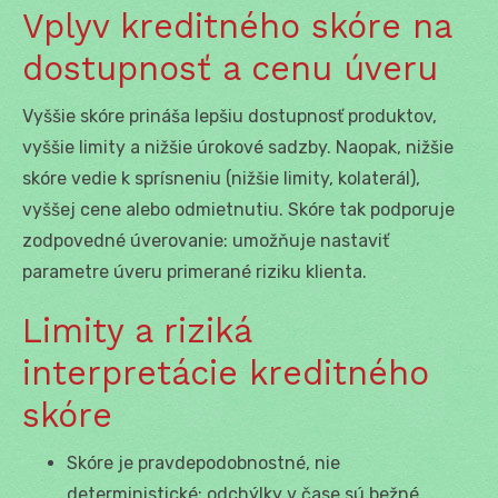
Vplyv kreditného skóre na
dostupnosť a cenu úveru
Vyššie skóre prináša lepšiu dostupnosť produktov,
vyššie limity a nižšie úrokové sadzby. Naopak, nižšie
skóre vedie k sprísneniu (nižšie limity, kolaterál),
vyššej cene alebo odmietnutiu. Skóre tak podporuje
zodpovedné úverovanie: umožňuje nastaviť
parametre úveru primerané riziku klienta.
Limity a riziká
interpretácie kreditného
skóre
Skóre je pravdepodobnostné, nie
deterministické; odchýlky v čase sú bežné.