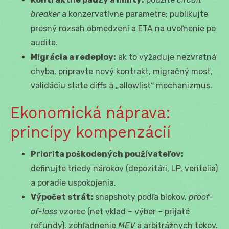
breaker
a konzervatívne parametre; publikujte
presný rozsah obmedzení a ETA na uvoľnenie po
audite.
Migrácia a redeploy:
ak to vyžaduje nezvratná
chyba, pripravte nový kontrakt, migračný most,
validáciu state diffs a „allowlist“ mechanizmus.
Ekonomická náprava:
princípy kompenzácií
Priorita poškodených používateľov:
definujte triedy nárokov (depozitári, LP, veritelia)
a poradie uspokojenia.
Výpočet strát:
snapshoty podľa blokov,
proof-
of-loss
vzorec (net vklad – výber – prijaté
refundy), zohľadnenie
MEV
a arbitrážnych tokov.