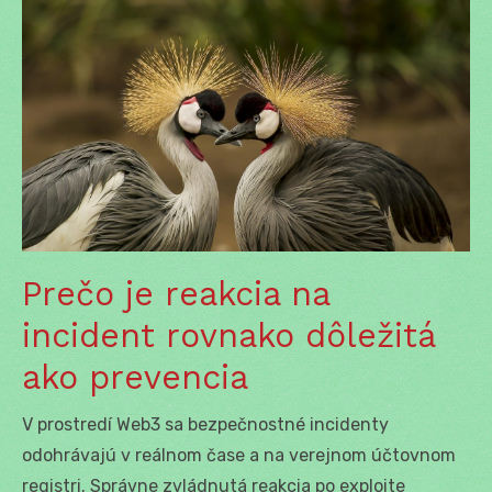
Prečo je reakcia na
incident rovnako dôležitá
ako prevencia
V prostredí Web3 sa bezpečnostné incidenty
odohrávajú v reálnom čase a na verejnom účtovnom
registri. Správne zvládnutá reakcia po exploite