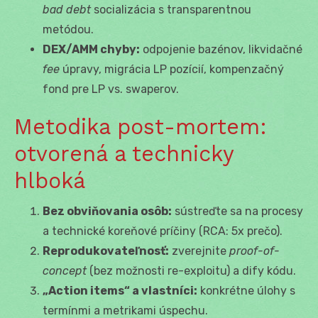
bad debt
socializácia s transparentnou
metódou.
DEX/AMM chyby:
odpojenie bazénov, likvidačné
fee
úpravy, migrácia LP pozícií, kompenzačný
fond pre LP vs. swaperov.
Metodika post-mortem:
otvorená a technicky
hlboká
Bez obviňovania osôb:
sústreďte sa na procesy
a technické koreňové príčiny (RCA: 5x prečo).
Reprodukovateľnosť:
zverejnite
proof-of-
concept
(bez možnosti re-exploitu) a dify kódu.
„Action items“ a vlastníci:
konkrétne úlohy s
termínmi a metrikami úspechu.