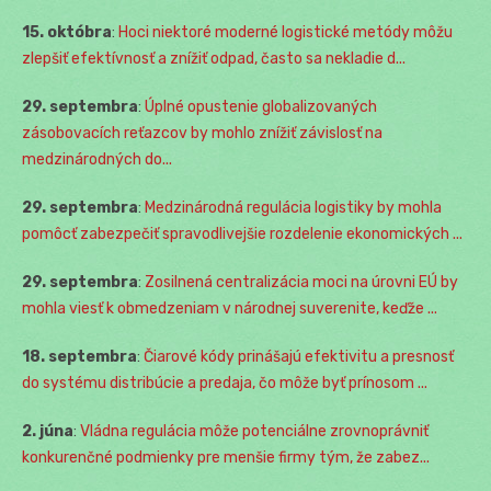
15. októbra
:
Hoci niektoré moderné logistické metódy môžu
zlepšiť efektívnosť a znížiť odpad, často sa nekladie d...
29. septembra
:
Úplné opustenie globalizovaných
zásobovacích reťazcov by mohlo znížiť závislosť na
medzinárodných do...
29. septembra
:
Medzinárodná regulácia logistiky by mohla
pomôcť zabezpečiť spravodlivejšie rozdelenie ekonomických ...
29. septembra
:
Zosilnená centralizácia moci na úrovni EÚ by
mohla viesť k obmedzeniam v národnej suverenite, keďže ...
18. septembra
:
Čiarové kódy prinášajú efektivitu a presnosť
do systému distribúcie a predaja, čo môže byť prínosom ...
2. júna
:
Vládna regulácia môže potenciálne zrovnoprávniť
konkurenčné podmienky pre menšie firmy tým, že zabez...