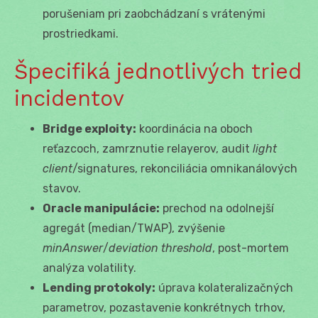
porušeniam pri zaobchádzaní s vrátenými
prostriedkami.
Špecifiká jednotlivých tried
incidentov
Bridge exploity:
koordinácia na oboch
reťazcoch, zamrznutie relayerov, audit
light
client
/signatures, rekonciliácia omnikanálových
stavov.
Oracle manipulácie:
prechod na odolnejší
agregát (median/TWAP), zvýšenie
minAnswer
/
deviation threshold
, post-mortem
analýza volatility.
Lending protokoly:
úprava kolateralizačných
parametrov, pozastavenie konkrétnych trhov,