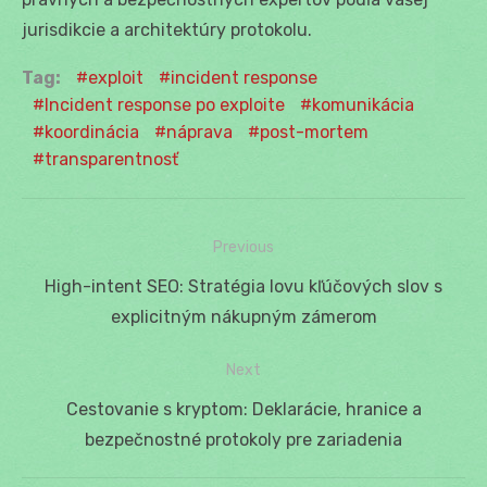
jurisdikcie a architektúry protokolu.
Tag:
exploit
incident response
Incident response po exploite
komunikácia
koordinácia
náprava
post-mortem
transparentnosť
Previous
Navigácia
Previous
High-intent SEO: Stratégia lovu kľúčových slov s
v
post:
explicitným nákupným zámerom
článku
Next
Next
Cestovanie s kryptom: Deklarácie, hranice a
post:
bezpečnostné protokoly pre zariadenia