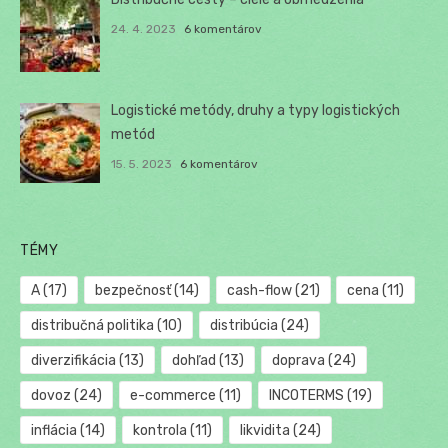
24. 4. 2023
6 komentárov
Logistické metódy, druhy a typy logistických
metód
15. 5. 2023
6 komentárov
TÉMY
A
(17)
bezpečnosť
(14)
cash-flow
(21)
cena
(11)
distribučná politika
(10)
distribúcia
(24)
diverzifikácia
(13)
dohľad
(13)
doprava
(24)
dovoz
(24)
e-commerce
(11)
INCOTERMS
(19)
inflácia
(14)
kontrola
(11)
likvidita
(24)