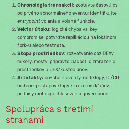
Chronológia transakcií:
zostavte časovú os
od prvého abnormálneho eventu; identifikujte
entrypoint
volania a volané funkcie.
Vektor útoku:
logická chyba vs. key
compromise; potvrďte replikáciou na lokálnom
fork-u alebo testnete.
Stopa prostriedkov:
rozvetvenie cez DEXy,
mixéry, mosty; pripravte žiadosti o zmrazenie
prostriedkov u CEX/kustodiánov.
Artefakty:
on-chain eventy, node logy, CI/CD
histórie, prístupové logy k trezorom kľúčov,
podpisy multisigu, hlasovania governance.
Spolupráca s tretími
stranami