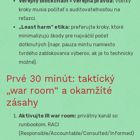
Verejný blockchain = verejná pravda:
všetky
kroky musia počítať s auditovateľnosťou na
reťazci.
„Least harm“ etika:
preferujte kroky, ktoré
minimalizujú škody pre najväčší počet
dotknutých (napr. pauza mintu namiesto
tvrdého zablokovania výberov, ak je to technicky
možné).
Prvé 30 minút: taktický
„war room“ a okamžité
zásahy
Aktivujte IR war room:
privátny kanál so
runbookom
, RACI
(Responsible/Accountable/Consulted/Informed)