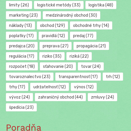
limity
(26)
logistické metódy
(33)
logistika
(48)
marketing
(23)
medzinárodný obchod
(30)
náklady
(13)
obchod
(129)
obchodné trhy
(14)
poplatky
(17)
pravidlá
(12)
predaj
(77)
predajca
(20)
preprava
(27)
propagácia
(21)
regulácia
(17)
riziko
(35)
riziká
(22)
rozpočet
(18)
sťahovanie
(20)
tovar
(24)
tovaroznalectvo
(23)
transparentnosť
(17)
trh
(12)
trhy
(17)
udržateľnosť
(12)
výnos
(12)
vývoz
(24)
zahraničný obchod
(44)
zmluvy
(24)
špedícia
(23)
Poradňa