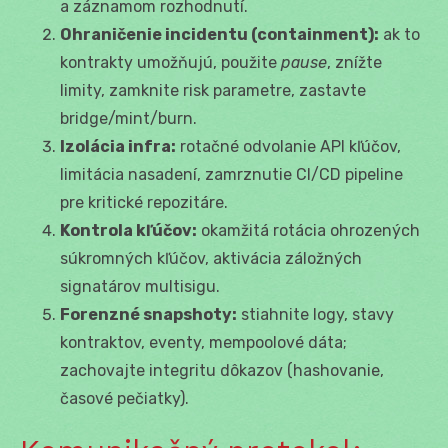
a záznamom rozhodnutí.
Ohraničenie incidentu (containment):
ak to
kontrakty umožňujú, použite
pause
, znížte
limity, zamknite risk parametre, zastavte
bridge/mint/burn.
Izolácia infra:
rotačné odvolanie API kľúčov,
limitácia nasadení, zamrznutie CI/CD pipeline
pre kritické repozitáre.
Kontrola kľúčov:
okamžitá rotácia ohrozených
súkromných kľúčov, aktivácia záložných
signatárov multisigu.
Forenzné snapshoty:
stiahnite logy, stavy
kontraktov, eventy, mempoolové dáta;
zachovajte integritu dôkazov (hashovanie,
časové pečiatky).