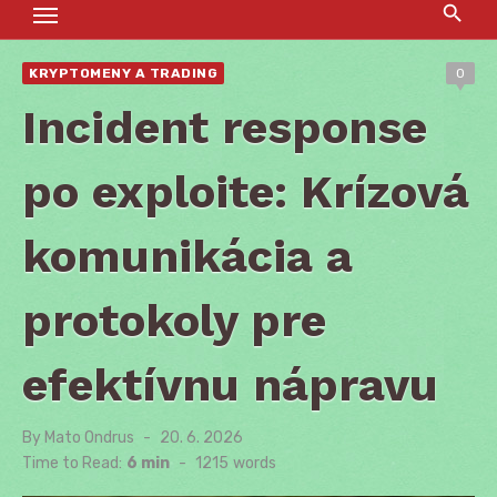
KRYPTOMENY A TRADING
0
Incident response
po exploite: Krízová
komunikácia a
protokoly pre
efektívnu nápravu
By
Mato Ondrus
Posted
20. 6. 2026
on
Time to Read:
6 min
-
1215
words