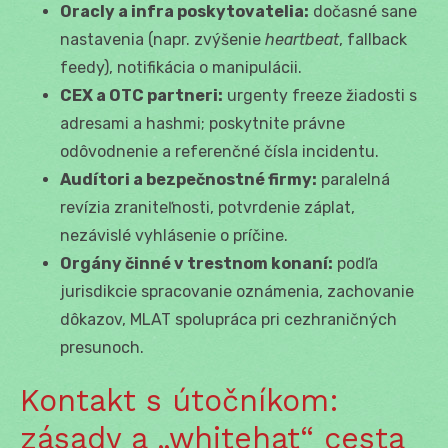
Oracly a infra poskytovatelia:
dočasné sane
nastavenia (napr. zvýšenie
heartbeat
, fallback
feedy), notifikácia o manipulácii.
CEX a OTC partneri:
urgenty freeze žiadosti s
adresami a hashmi; poskytnite právne
odôvodnenie a referenčné čísla incidentu.
Audítori a bezpečnostné firmy:
paralelná
revízia zraniteľnosti, potvrdenie záplat,
nezávislé vyhlásenie o príčine.
Orgány činné v trestnom konaní:
podľa
jurisdikcie spracovanie oznámenia, zachovanie
dôkazov, MLAT spolupráca pri cezhraničných
presunoch.
Kontakt s útočníkom:
zásady a „whitehat“ cesta