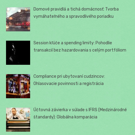
Domové pravidlá a tichá domácnosť: Tvorba
vymáhateľného a spravodlivého poriadku
Session kľúče a spending limity: Pohodlie
transakcií bez hazardovania s celým portfóliom
Compliance pri ubytovaní cudzincov:
Ohlasovacie povinnosti a registrácia
Účtovná závierka v súlade s IFRS (Medzinárodné
štandardy): Globálna komparácia