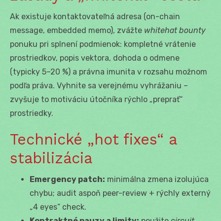
Ak existuje kontaktovateľná adresa (on-chain
message, embedded memo), zvážte
whitehat bounty
ponuku pri splnení podmienok: kompletné vrátenie
prostriedkov, popis vektora, dohoda o odmene
(typicky 5–20 %) a právna imunita v rozsahu možnom
podľa práva. Vyhnite sa verejnému vyhrážaniu –
zvyšuje to motiváciu útočníka rýchlo „preprať“
prostriedky.
Technické „hot fixes“ a
stabilizácia
Emergency patch:
minimálna zmena izolujúca
chybu; audit aspoň peer-review + rýchly externý
„4 eyes“ check.
Kontraktné pauzy a limity:
použite
circuit