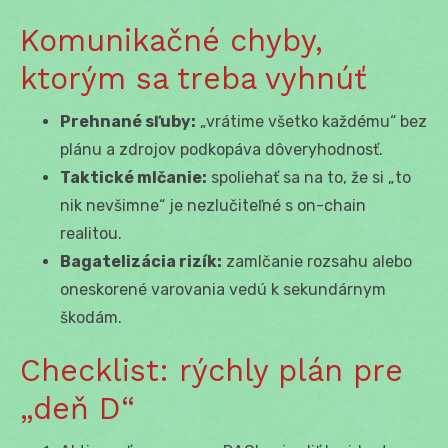
Komunikačné chyby,
ktorým sa treba vyhnúť
Prehnané sľuby:
„vrátime všetko každému“ bez
plánu a zdrojov podkopáva dôveryhodnosť.
Taktické mlčanie:
spoliehať sa na to, že si „to
nik nevšimne“ je nezlučiteľné s on-chain
realitou.
Bagatelizácia rizík:
zamlčanie rozsahu alebo
oneskorené varovania vedú k sekundárnym
škodám.
Checklist: rýchly plán pre
„deň D“