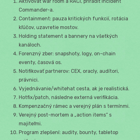
Aktivovať war room a RACI, priradiť Incident
Commander-a.
Containment: pauza kritických funkcií, rotácia
kľúčov, uzavretie mostov.
Holding statement a bannery na všetkých
kanáloch.
Forenzný zber: snapshoty, logy, on-chain
eventy, časová os.
Notifikovať partnerov: CEX, oracly, audítori,
právnici.
Vyjednávanie/whitehat cesta, ak je realistická.
Hotfix/patch, následne externá verifikácia.
Kompenzačný rámec a verejný plán s termínmi.
Verejný post-mortem a „action items“ s
majiteľmi.
Program zlepšení: audity, bounty, tabletop