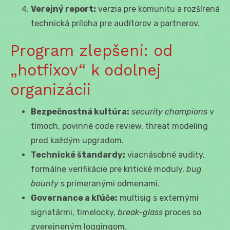
Verejný report:
verzia pre komunitu a rozšírená
technická príloha pre audítorov a partnerov.
Program zlepšení: od
„hotfixov“ k odolnej
organizácii
Bezpečnostná kultúra:
security champions
v
tímoch, povinné code review, threat modeling
pred každým upgradom.
Technické štandardy:
viacnásobné audity,
formálne verifikácie pre kritické moduly,
bug
bounty
s primeranými odmenami.
Governance a kľúče:
multisig s externými
signatármi, timelocky,
break-glass
proces so
zverejneným loggingom.