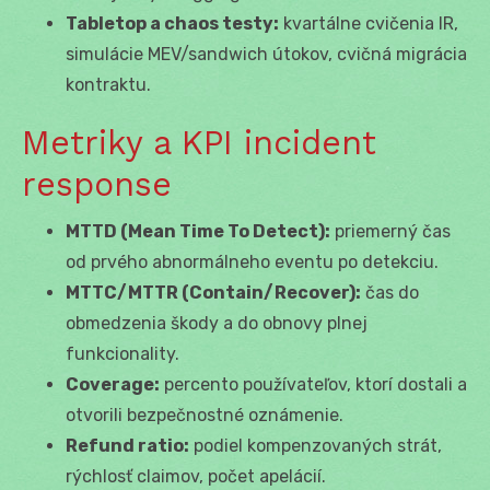
Tabletop a chaos testy:
kvartálne cvičenia IR,
simulácie MEV/sandwich útokov, cvičná migrácia
kontraktu.
Metriky a KPI incident
response
MTTD (Mean Time To Detect):
priemerný čas
od prvého abnormálneho eventu po detekciu.
MTTC/MTTR (Contain/Recover):
čas do
obmedzenia škody a do obnovy plnej
funkcionality.
Coverage:
percento používateľov, ktorí dostali a
otvorili bezpečnostné oznámenie.
Refund ratio:
podiel kompenzovaných strát,
rýchlosť claimov, počet apelácií.