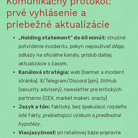
Komunikačný protokol:
prvé vyhlásenie a
priebežné aktualizácie
„Holding statement“ do 60 minút:
stručné
potvrdenie incidentu, pokyn nepoužívať dApp,
odkazy na oficiálne kanály, prísľub ďalšej
aktualizácie s časom.
Kanálová stratégia:
web (banner a incident
stránka), X/Telegram/Discord (pin), GitHub
(security advisory), newsletter pre kritických
partnerov (CEX, market makeri, oracly).
Jazyk a tón:
faktický, bez špekulácií; rozdeľte
isté
fakty,
prebiehajúci výskum
a
predbežné
hypotézy
.
Viacjazyčnosť:
pri retailovej báze pripravte