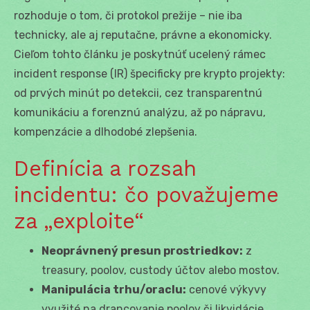
rozhoduje o tom, či protokol prežije – nie iba
technicky, ale aj reputačne, právne a ekonomicky.
Cieľom tohto článku je poskytnúť ucelený rámec
incident response (IR) špecificky pre krypto projekty:
od prvých minút po detekcii, cez transparentnú
komunikáciu a forenznú analýzu, až po nápravu,
kompenzácie a dlhodobé zlepšenia.
Definícia a rozsah
incidentu: čo považujeme
za „exploite“
Neoprávnený presun prostriedkov:
z
treasury, poolov, custody účtov alebo mostov.
Manipulácia trhu/oraclu:
cenové výkyvy
využité na drancovanie poolov či likvidácie.