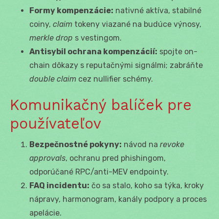
Formy kompenzácie:
nativné aktíva, stabilné
coiny,
claim
tokeny viazané na budúce výnosy,
merkle drop
s vestingom.
Antisybil ochrana kompenzácií:
spojte on-
chain dôkazy s reputačnými signálmi; zabráňte
double claim
cez nullifier schémy.
Komunikačný balíček pre
používateľov
Bezpečnostné pokyny:
návod na
revoke
approvals
, ochranu pred phishingom,
odporúčané RPC/anti-MEV endpointy.
FAQ incidentu:
čo sa stalo, koho sa týka, kroky
nápravy, harmonogram, kanály podpory a proces
apelácie.