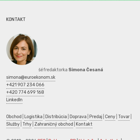
KONTAKT
šéfredaktorka
Simona Česaná
simona@euroekonom.sk
+421 907 234 066
+420 774 699 168
LinkedIn
Obchod
|
Logistika
|
Distribúcia
|
Doprava
|
Predaj
|
Ceny
|
Tovar
|
Služby
|
Trhy
|
Zahraničný obchod
|
Kontakt