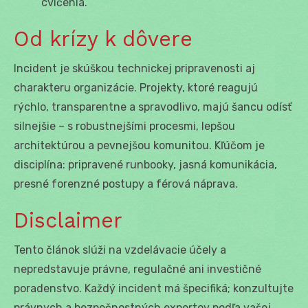
cvičenia.
Od krízy k dôvere
Incident je skúškou technickej pripravenosti aj
charakteru organizácie. Projekty, ktoré reagujú
rýchlo, transparentne a spravodlivo, majú šancu odísť
silnejšie – s robustnejšími procesmi, lepšou
architektúrou a pevnejšou komunitou. Kľúčom je
disciplína: pripravené runbooky, jasná komunikácia,
presné forenzné postupy a férová náprava.
Disclaimer
Tento článok slúži na vzdelávacie účely a
nepredstavuje právne, regulačné ani investičné
poradenstvo. Každý incident má špecifiká; konzultujte
právnych a bezpečnostných expertov podľa vašej