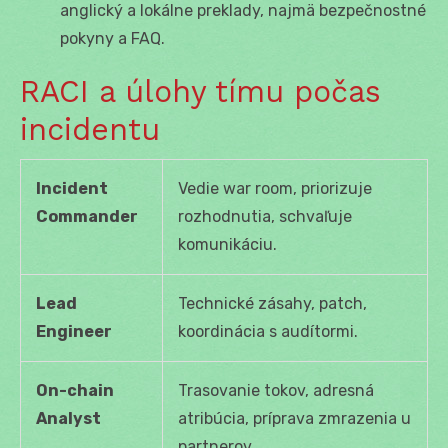
anglický a lokálne preklady, najmä bezpečnostné
pokyny a FAQ.
RACI a úlohy tímu počas
incidentu
Incident
Vedie war room, priorizuje
Commander
rozhodnutia, schvaľuje
komunikáciu.
Lead
Technické zásahy, patch,
Engineer
koordinácia s audítormi.
On-chain
Trasovanie tokov, adresná
Analyst
atribúcia, príprava zmrazenia u
partnerov.