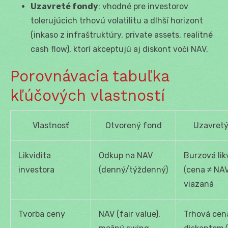
Uzavreté fondy
: vhodné pre investorov
tolerujúcich trhovú volatilitu a dlhší horizont
(inkaso z infraštruktúry, private assets, realitné
cash flow), ktorí akceptujú aj diskont voči NAV.
Porovnávacia tabuľka
kľúčových vlastností
Vlastnosť
Otvorený fond
Uzavretý
Likvidita
Odkup na NAV
Burzová lik
investora
(denný/týždenný)
(cena ≠ NAV
viazaná
Tvorba ceny
NAV (fair value),
Trhová cen