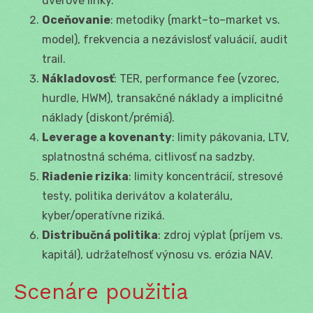
úverové linky.
Oceňovanie
: metodiky (markt–to–market vs.
model), frekvencia a nezávislosť valuácií, audit
trail.
Nákladovosť
: TER, performance fee (vzorec,
hurdle, HWM), transakčné náklady a implicitné
náklady (diskont/prémiá).
Leverage a kovenanty
: limity pákovania, LTV,
splatnostná schéma, citlivosť na sadzby.
Riadenie rizika
: limity koncentrácií, stresové
testy, politika derivátov a kolaterálu,
kyber/operatívne riziká.
Distribučná politika
: zdroj výplat (príjem vs.
kapitál), udržateľnosť výnosu vs. erózia NAV.
Scenáre použitia