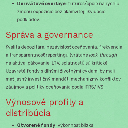
Derivátové overlaye
: futures/opcie na rýchlu
zmenu expozície bez okamžitej likvidácie
podkladov.
Správa a governance
Kvalita depozitára, nezávislosť oceňovania, frekvencia
a transparentnosť reportingu (vrátane
look-through
na aktíva, pákovanie, LTV, splatnosti) sú kritické.
Uzavreté fondy s dlhými životnými cyklami by mali
mať jasný investičný mandát, mechanizmy konfliktov
záujmov a politiky oceňovania podľa IFRS/IVS.
Výnosové profily a
distribúcia
Otvorené fondy
: výkonnosť blízka