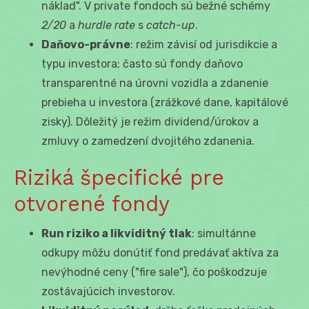
náklad". V private fondoch sú bežné schémy
2/20
a
hurdle rate
s
catch-up
.
Daňovo-právne
: režim závisí od jurisdikcie a
typu investora; často sú fondy daňovo
transparentné na úrovni vozidla a zdanenie
prebieha u investora (zrážkové dane, kapitálové
zisky). Dôležitý je režim dividend/úrokov a
zmluvy o zamedzení dvojitého zdanenia.
Riziká špecifické pre
otvorené fondy
Run riziko a likviditný tlak
: simultánne
odkupy môžu donútiť fond predávať aktíva za
nevýhodné ceny ("fire sale"), čo poškodzuje
zostávajúcich investorov.