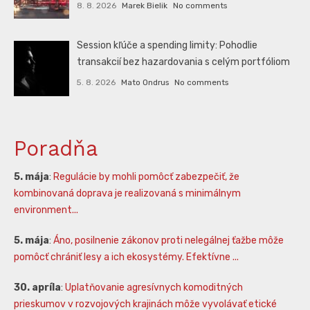
8. 8. 2026
Marek Bielik
No comments
Session kľúče a spending limity: Pohodlie
transakcií bez hazardovania s celým portfóliom
5. 8. 2026
Mato Ondrus
No comments
Poradňa
5. mája
:
Regulácie by mohli pomôcť zabezpečiť, že
kombinovaná doprava je realizovaná s minimálnym
environment...
5. mája
:
Áno, posilnenie zákonov proti nelegálnej ťažbe môže
pomôcť chrániť lesy a ich ekosystémy. Efektívne ...
30. apríla
:
Uplatňovanie agresívnych komoditných
prieskumov v rozvojových krajinách môže vyvolávať etické