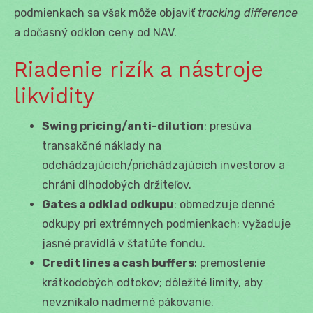
podmienkach sa však môže objaviť
tracking difference
a dočasný odklon ceny od NAV.
Riadenie rizík a nástroje
likvidity
Swing pricing/anti-dilution
: presúva
transakčné náklady na
odchádzajúcich/prichádzajúcich investorov a
chráni dlhodobých držiteľov.
Gates a odklad odkupu
: obmedzuje denné
odkupy pri extrémnych podmienkach; vyžaduje
jasné pravidlá v štatúte fondu.
Credit lines a cash buffers
: premostenie
krátkodobých odtokov; dôležité limity, aby
nevznikalo nadmerné pákovanie.