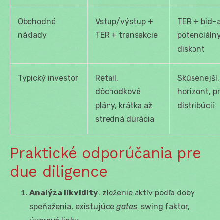
Obchodné
Vstup/výstup +
TER + bid–
náklady
TER + transakcie
potenciáln
diskont
Typický investor
Retail,
Skúsenejší,
dôchodkové
horizont, p
plány, krátka až
distribúcií
stredná durácia
Praktické odporúčania pre
due diligence
Analýza likvidity
: zloženie aktív podľa doby
speňaženia, existujúce
gates
, swing faktor,