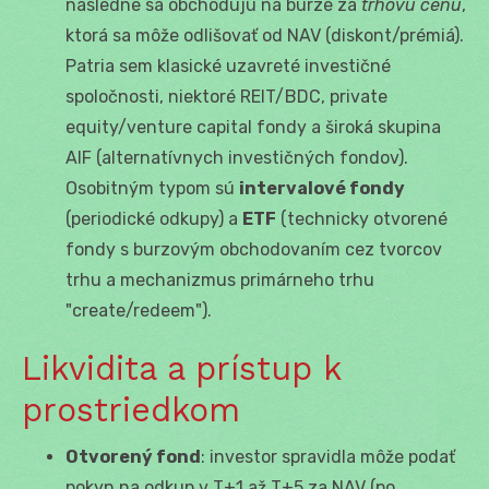
následne sa obchodujú na burze za
trhovú cenu
,
ktorá sa môže odlišovať od NAV (diskont/prémiá).
Patria sem klasické uzavreté investičné
spoločnosti, niektoré REIT/BDC, private
equity/venture capital fondy a široká skupina
AIF (alternatívnych investičných fondov).
Osobitným typom sú
intervalové fondy
(periodické odkupy) a
ETF
(technicky otvorené
fondy s burzovým obchodovaním cez tvorcov
trhu a mechanizmus primárneho trhu
"create/redeem").
Likvidita a prístup k
prostriedkom
Otvorený fond
: investor spravidla môže podať
pokyn na odkup v T+1 až T+5 za NAV (po