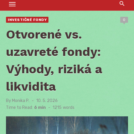
INVESTIČNÉ FONDY
0
Otvorené vs.
uzavreté fondy:
Výhody, riziká a
likvidita
By
Monika P.
Posted
10. 5. 2026
on
Time to Read:
6 min
-
1215
words