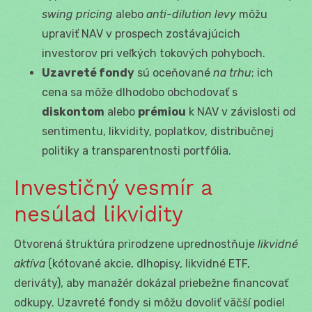
swing pricing
alebo
anti-dilution levy
môžu
upraviť NAV v prospech zostávajúcich
investorov pri veľkých tokových pohyboch.
Uzavreté fondy
sú oceňované
na trhu
; ich
cena sa môže dlhodobo obchodovať s
diskontom
alebo
prémiou
k NAV v závislosti od
sentimentu, likvidity, poplatkov, distribučnej
politiky a transparentnosti portfólia.
Investičný vesmír a
nesúlad likvidity
Otvorená štruktúra prirodzene uprednostňuje
likvidné
aktíva
(kótované akcie, dlhopisy, likvidné ETF,
deriváty), aby manažér dokázal priebežne financovať
odkupy. Uzavreté fondy si môžu dovoliť väčší podiel