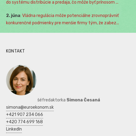
do systému distribúcie a predaja, čo môže byť prínosom ...
2. júna
:
Vládna regulácia môže potenciálne zrovnoprávniť
konkurenčné podmienky pre menšie firmy tým, že zabez...
KONTAKT
šéfredaktorka
Simona Česaná
simona@euroekonom.sk
+421 907 234 066
+420 774 699 168
LinkedIn