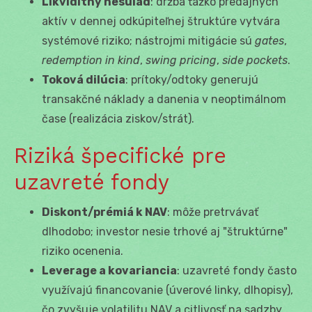
Likviditný nesúlad
: držba ťažko predajných
aktív v dennej odkúpiteľnej štruktúre vytvára
systémové riziko; nástrojmi mitigácie sú
gates
,
redemption in kind
,
swing pricing
,
side pockets
.
Toková dilúcia
: prítoky/odtoky generujú
transakčné náklady a danenia v neoptimálnom
čase (realizácia ziskov/strát).
Riziká špecifické pre
uzavreté fondy
Diskont/prémiá k NAV
: môže pretrvávať
dlhodobo; investor nesie trhové aj "štruktúrne"
riziko ocenenia.
Leverage a kovariancia
: uzavreté fondy často
využívajú financovanie (úverové linky, dlhopisy),
čo zvyšuje volatilitu NAV a citlivosť na sadzby.