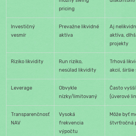
možný swing
diskontom/
pricing
Investičný
Prevažne likvidné
Aj nelikvid
vesmír
aktíva
aktíva, dlhš
projekty
Riziko likvidity
Run riziko,
Trhová likvi
nesúlad likvidity
akcií, širši
Leverage
Obvykle
Často vyšší
nízky/limitovaný
(úverové lin
Transparenčnosť
Vysoká
Môže byť m
NAV
frekvencia
štvrťročná p
výpočtu