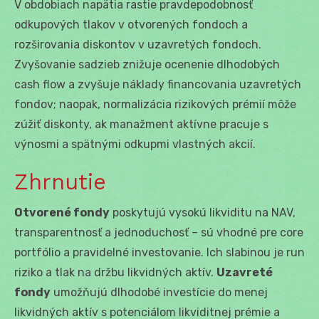
V obdobiach napätia rastie pravdepodobnosť
odkupových tlakov v otvorených fondoch a
rozširovania diskontov v uzavretých fondoch.
Zvyšovanie sadzieb znižuje ocenenie dlhodobých
cash flow a zvyšuje náklady financovania uzavretých
fondov; naopak, normalizácia rizikových prémií môže
zúžiť diskonty, ak manažment aktívne pracuje s
výnosmi a spätnými odkupmi vlastných akcií.
Zhrnutie
Otvorené fondy
poskytujú vysokú likviditu na NAV,
transparentnosť a jednoduchosť – sú vhodné pre core
portfólio a pravidelné investovanie. Ich slabinou je run
riziko a tlak na držbu likvidných aktív.
Uzavreté
fondy
umožňujú dlhodobé investície do menej
likvidných aktív s potenciálom likviditnej prémie a