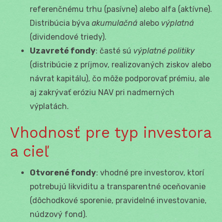
referenčnému trhu (pasívne) alebo alfa (aktívne).
Distribúcia býva
akumulačná
alebo
výplatná
(dividendové triedy).
Uzavreté fondy
: časté sú
výplatné politiky
(distribúcie z príjmov, realizovaných ziskov alebo
návrat kapitálu), čo môže podporovať prémiu, ale
aj zakrývať eróziu NAV pri nadmerných
výplatách.
Vhodnosť pre typ investora
a cieľ
Otvorené fondy
: vhodné pre investorov, ktorí
potrebujú likviditu a transparentné oceňovanie
(dôchodkové sporenie, pravidelné investovanie,
núdzový fond).