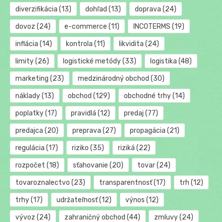
diverzifikácia
(13)
dohľad
(13)
doprava
(24)
dovoz
(24)
e-commerce
(11)
INCOTERMS
(19)
inflácia
(14)
kontrola
(11)
likvidita
(24)
limity
(26)
logistické metódy
(33)
logistika
(48)
marketing
(23)
medzinárodný obchod
(30)
náklady
(13)
obchod
(129)
obchodné trhy
(14)
poplatky
(17)
pravidlá
(12)
predaj
(77)
predajca
(20)
preprava
(27)
propagácia
(21)
regulácia
(17)
riziko
(35)
riziká
(22)
rozpočet
(18)
sťahovanie
(20)
tovar
(24)
tovaroznalectvo
(23)
transparentnosť
(17)
trh
(12)
trhy
(17)
udržateľnosť
(12)
výnos
(12)
vývoz
(24)
zahraničný obchod
(44)
zmluvy
(24)