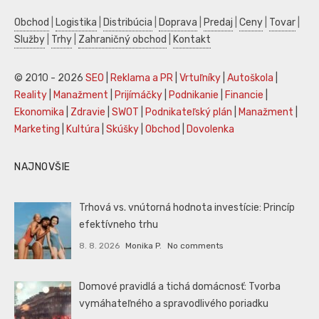
Obchod
|
Logistika
|
Distribúcia
|
Doprava
|
Predaj
|
Ceny
|
Tovar
|
Služby
|
Trhy
|
Zahraničný obchod
|
Kontakt
© 2010 - 2026
SEO
|
Reklama a PR
|
Vrtuľníky
|
Autoškola
|
Reality
|
Manažment
|
Prijímáčky
|
Podnikanie
|
Financie
|
Ekonomika
|
Zdravie
|
SWOT
|
Podnikateľský plán
|
Manažment
|
Marketing
|
Kultúra
|
Skúšky
|
Obchod
|
Dovolenka
NAJNOVŠIE
Trhová vs. vnútorná hodnota investície: Princíp
efektívneho trhu
8. 8. 2026
Monika P.
No comments
Domové pravidlá a tichá domácnosť: Tvorba
vymáhateľného a spravodlivého poriadku