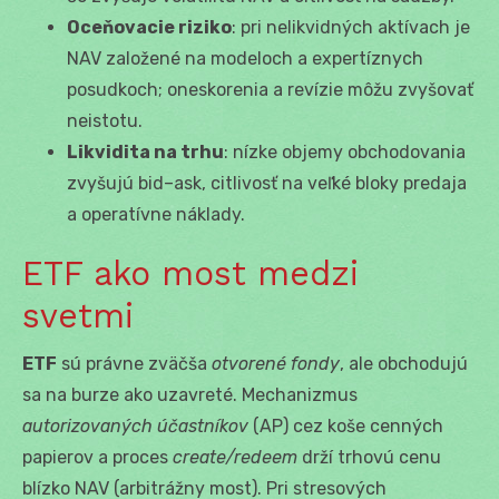
Oceňovacie riziko
: pri nelikvidných aktívach je
NAV založené na modeloch a expertíznych
posudkoch; oneskorenia a revízie môžu zvyšovať
neistotu.
Likvidita na trhu
: nízke objemy obchodovania
zvyšujú bid–ask, citlivosť na veľké bloky predaja
a operatívne náklady.
ETF ako most medzi
svetmi
ETF
sú právne zväčša
otvorené fondy
, ale obchodujú
sa na burze ako uzavreté. Mechanizmus
autorizovaných účastníkov
(AP) cez koše cenných
papierov a proces
create/redeem
drží trhovú cenu
blízko NAV (arbitrážny most). Pri stresových