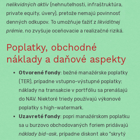
nelikvidných aktív
(nehnuteľnosti, infraštruktúra,
private equity, úvery), pretože nemajú povinnosť
denných odkupov. To umožňuje ťažiť z
likviditnej
prémie
, no zvyšuje oceňovacie a realizačné riziká.
Poplatky, obchodné
náklady a daňové aspekty
Otvorené fondy
: bežné manažérske poplatky
(TER), prípadne vstupno-výstupné poplatky;
náklady na transakcie v portfóliu sa prenášajú
do NAV. Niektoré triedy používajú výkonové
poplatky s high-watermark.
Uzavreté fondy
: popri manažérskom poplatku
sa u burzovo obchodovaných foriem pridávajú
náklady bid–ask
, prípadne diskont ako "skrytý