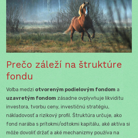
Prečo záleží na štruktúre
fondu
Voľba medzi
otvoreným podielovým fondom
a
uzavretým fondom
zásadne ovplyvňuje likviditu
investora, tvorbu ceny, investičnú stratégiu,
nákladovosť a rizikový profil. Štruktúra určuje, ako
fond narába s prítokmi/odtokmi kapitálu, aké aktíva si
môže dovoliť držať a aké mechanizmy používa na