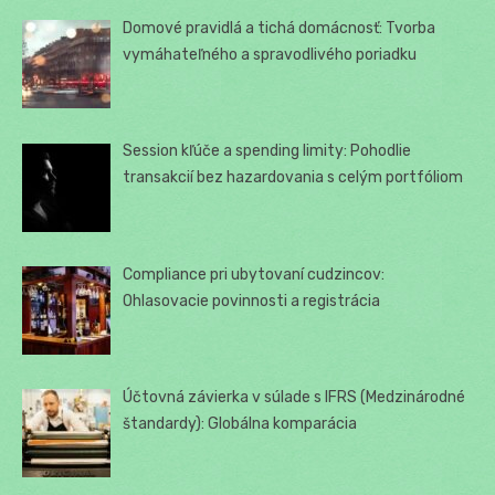
Domové pravidlá a tichá domácnosť: Tvorba
vymáhateľného a spravodlivého poriadku
Session kľúče a spending limity: Pohodlie
transakcií bez hazardovania s celým portfóliom
Compliance pri ubytovaní cudzincov:
Ohlasovacie povinnosti a registrácia
Účtovná závierka v súlade s IFRS (Medzinárodné
štandardy): Globálna komparácia