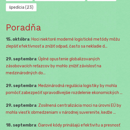
špedícia
(23)
Poradňa
15. októbra
:
Hoci niektoré moderné logistické metódy môžu
zlepšiť efektívnosť a znížiť odpad, často sa nekladie d...
29. septembra
:
Úplné opustenie globalizovaných
zásobovacích reťazcov by mohlo znížiť závislosť na
medzinárodných do...
29. septembra
:
Medzinárodná regulácia logistiky by mohla
pomôcť zabezpečiť spravodlivejšie rozdelenie ekonomických ...
29. septembra
:
Zosilnená centralizácia moci na úrovni EÚ by
mohla viesť k obmedzeniam v národnej suverenite, keďže ...
18. septembra
:
Čiarové kódy prinášajú efektivitu a presnosť