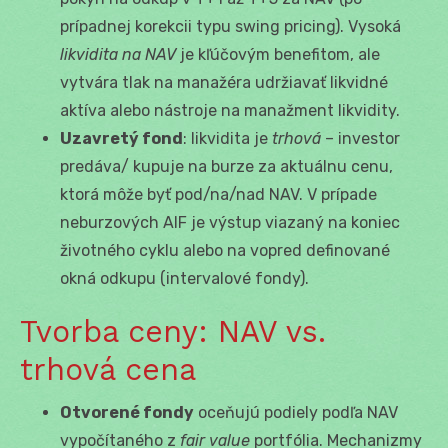
prípadnej korekcii typu swing pricing). Vysoká
likvidita na NAV
je kľúčovým benefitom, ale
vytvára tlak na manažéra udržiavať likvidné
aktíva alebo nástroje na manažment likvidity.
Uzavretý fond
: likvidita je
trhová
– investor
predáva/ kupuje na burze za aktuálnu cenu,
ktorá môže byť pod/na/nad NAV. V prípade
neburzových AIF je výstup viazaný na koniec
životného cyklu alebo na vopred definované
okná odkupu (intervalové fondy).
Tvorba ceny: NAV vs.
trhová cena
Otvorené fondy
oceňujú podiely podľa NAV
vypočítaného z
fair value
portfólia. Mechanizmy