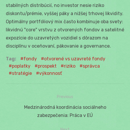
stabilných distribúcií, no investor nesie riziko
diskontu/prémie, vyššej páky a nižšej trhovej likvidity.
Optimálny portfóliový mix často kombinuje oba svety:
likvidnú "core" vrstvu z otvorených fondov a satelitné
expozície do uzavretých vozidiel s dôrazom na
disciplínu v oceňovaní, pákovanie a governance.
Tag:
fondy
otvorené vs uzavreté fondy
poplatky
prospekt
riziko
správca
stratégie
výkonnosť
Previous
Navigácia
Previous
Medzinárodná koordinácia sociálneho
v
post:
zabezpečenia: Práca v EÚ
článku
Next