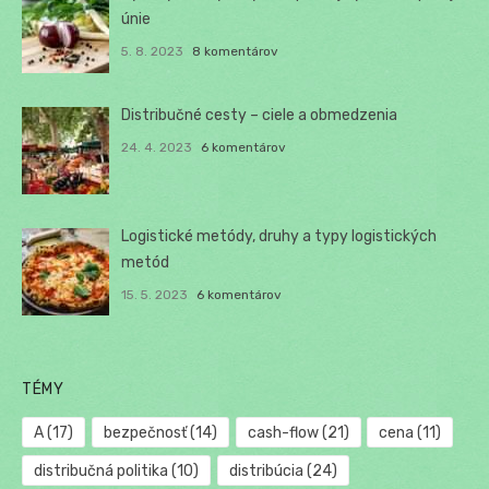
únie
5. 8. 2023
8 komentárov
Distribučné cesty – ciele a obmedzenia
24. 4. 2023
6 komentárov
Logistické metódy, druhy a typy logistických
metód
15. 5. 2023
6 komentárov
TÉMY
A
(17)
bezpečnosť
(14)
cash-flow
(21)
cena
(11)
distribučná politika
(10)
distribúcia
(24)