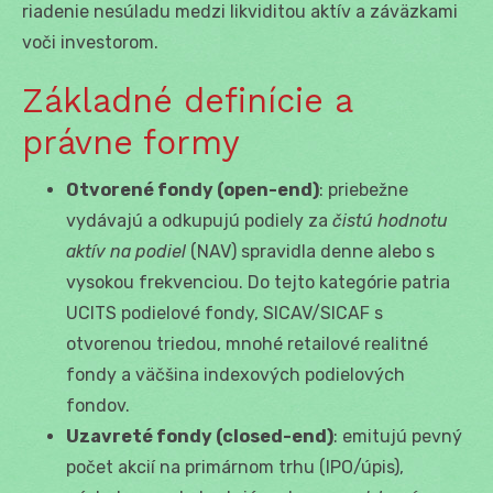
riadenie nesúladu medzi likviditou aktív a záväzkami
voči investorom.
Základné definície a
právne formy
Otvorené fondy (open-end)
: priebežne
vydávajú a odkupujú podiely za
čistú hodnotu
aktív na podiel
(NAV) spravidla denne alebo s
vysokou frekvenciou. Do tejto kategórie patria
UCITS podielové fondy, SICAV/SICAF s
otvorenou triedou, mnohé retailové realitné
fondy a väčšina indexových podielových
fondov.
Uzavreté fondy (closed-end)
: emitujú pevný
počet akcií na primárnom trhu (IPO/úpis),