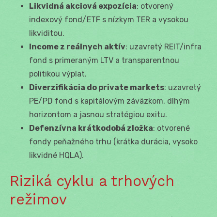
Likvidná akciová expozícia
: otvorený
indexový fond/ETF s nízkym TER a vysokou
likviditou.
Income z reálnych aktív
: uzavretý REIT/infra
fond s primeraným LTV a transparentnou
politikou výplat.
Diverzifikácia do private markets
: uzavretý
PE/PD fond s kapitálovým záväzkom, dlhým
horizontom a jasnou stratégiou exitu.
Defenzívna krátkodobá zložka
: otvorené
fondy peňažného trhu (krátka durácia, vysoko
likvidné HQLA).
Riziká cyklu a trhových
režimov