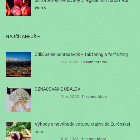
udržateľnej rovnováhy v regulačnom prostredí
Web3
NAJČÍTANEJŠIE
Odkúpenie pohľadávok – faktoring a forfaiting
11. 6. 2023
13 komentárov
OZNAČOVANIE OBALOV
15. 6. 2023
11 komentárov
Výhody a nevýhody vstupu krajiny do Európskej
únie
5. 8. 2023
8 komentárov