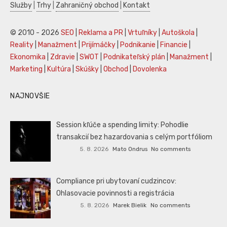
Služby
|
Trhy
|
Zahraničný obchod
|
Kontakt
© 2010 - 2026
SEO
|
Reklama a PR
|
Vrtuľníky
|
Autoškola
|
Reality
|
Manažment
|
Prijímáčky
|
Podnikanie
|
Financie
|
Ekonomika
|
Zdravie
|
SWOT
|
Podnikateľský plán
|
Manažment
|
Marketing
|
Kultúra
|
Skúšky
|
Obchod
|
Dovolenka
NAJNOVŠIE
Session kľúče a spending limity: Pohodlie
transakcií bez hazardovania s celým portfóliom
5. 8. 2026
Mato Ondrus
No comments
Compliance pri ubytovaní cudzincov:
Ohlasovacie povinnosti a registrácia
5. 8. 2026
Marek Bielik
No comments