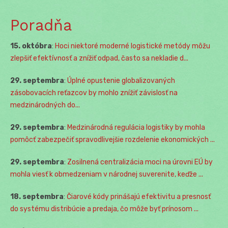
Poradňa
15. októbra
:
Hoci niektoré moderné logistické metódy môžu
zlepšiť efektívnosť a znížiť odpad, často sa nekladie d...
29. septembra
:
Úplné opustenie globalizovaných
zásobovacích reťazcov by mohlo znížiť závislosť na
medzinárodných do...
29. septembra
:
Medzinárodná regulácia logistiky by mohla
pomôcť zabezpečiť spravodlivejšie rozdelenie ekonomických ...
29. septembra
:
Zosilnená centralizácia moci na úrovni EÚ by
mohla viesť k obmedzeniam v národnej suverenite, keďže ...
18. septembra
:
Čiarové kódy prinášajú efektivitu a presnosť
do systému distribúcie a predaja, čo môže byť prínosom ...