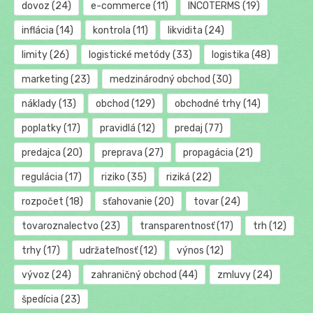
dovoz
(24)
e-commerce
(11)
INCOTERMS
(19)
inflácia
(14)
kontrola
(11)
likvidita
(24)
limity
(26)
logistické metódy
(33)
logistika
(48)
marketing
(23)
medzinárodný obchod
(30)
náklady
(13)
obchod
(129)
obchodné trhy
(14)
poplatky
(17)
pravidlá
(12)
predaj
(77)
predajca
(20)
preprava
(27)
propagácia
(21)
regulácia
(17)
riziko
(35)
riziká
(22)
rozpočet
(18)
sťahovanie
(20)
tovar
(24)
tovaroznalectvo
(23)
transparentnosť
(17)
trh
(12)
trhy
(17)
udržateľnosť
(12)
výnos
(12)
vývoz
(24)
zahraničný obchod
(44)
zmluvy
(24)
špedícia
(23)