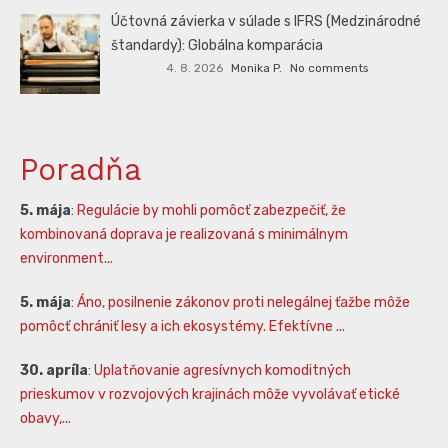
Účtovná závierka v súlade s IFRS (Medzinárodné
štandardy): Globálna komparácia
4. 8. 2026
Monika P.
No comments
Poradňa
5. mája
:
Regulácie by mohli pomôcť zabezpečiť, že
kombinovaná doprava je realizovaná s minimálnym
environment...
5. mája
:
Áno, posilnenie zákonov proti nelegálnej ťažbe môže
pomôcť chrániť lesy a ich ekosystémy. Efektívne ...
30. apríla
:
Uplatňovanie agresívnych komoditných
prieskumov v rozvojových krajinách môže vyvolávať etické
obavy,...