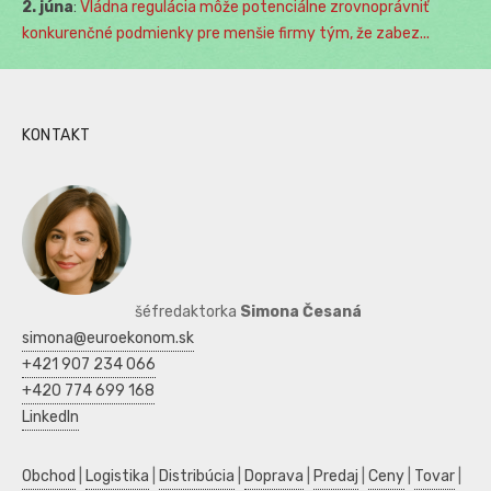
2. júna
:
Vládna regulácia môže potenciálne zrovnoprávniť
konkurenčné podmienky pre menšie firmy tým, že zabez...
KONTAKT
šéfredaktorka
Simona Česaná
simona@euroekonom.sk
+421 907 234 066
+420 774 699 168
LinkedIn
Obchod
|
Logistika
|
Distribúcia
|
Doprava
|
Predaj
|
Ceny
|
Tovar
|