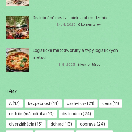
Distribučné cesty – ciele a obmedzenia
24. 4. 2023
6 komentárov
Logistické metódy, druhy a typy logistických
metód
15. 5. 2023
6 komentárov
TÉMY
A
(17)
bezpečnosť
(14)
cash-flow
(21)
cena
(11)
distribučná politika
(10)
distribúcia
(24)
diverzifikácia
(13)
dohľad
(13)
doprava
(24)