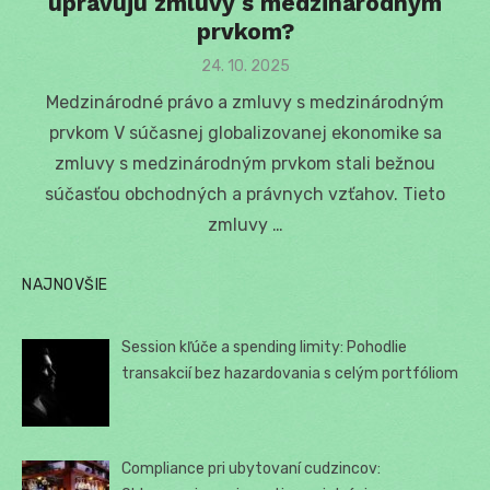
upravujú zmluvy s medzinárodným
prvkom?
Posted
24. 10. 2025
on
Medzinárodné právo a zmluvy s medzinárodným
prvkom V súčasnej globalizovanej ekonomike sa
zmluvy s medzinárodným prvkom stali bežnou
súčasťou obchodných a právnych vzťahov. Tieto
zmluvy …
NAJNOVŠIE
Session kľúče a spending limity: Pohodlie
transakcií bez hazardovania s celým portfóliom
Compliance pri ubytovaní cudzincov: