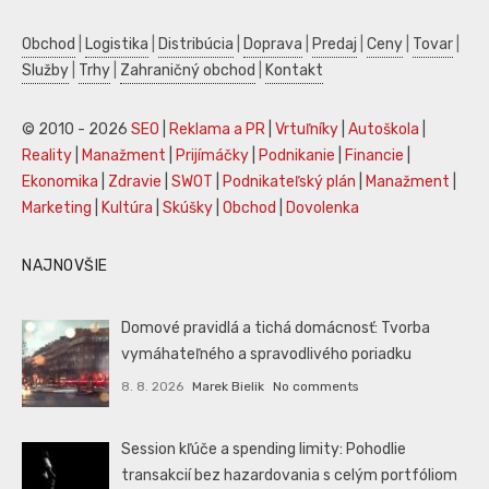
Obchod
|
Logistika
|
Distribúcia
|
Doprava
|
Predaj
|
Ceny
|
Tovar
|
Služby
|
Trhy
|
Zahraničný obchod
|
Kontakt
© 2010 - 2026
SEO
|
Reklama a PR
|
Vrtuľníky
|
Autoškola
|
Reality
|
Manažment
|
Prijímáčky
|
Podnikanie
|
Financie
|
Ekonomika
|
Zdravie
|
SWOT
|
Podnikateľský plán
|
Manažment
|
Marketing
|
Kultúra
|
Skúšky
|
Obchod
|
Dovolenka
NAJNOVŠIE
Domové pravidlá a tichá domácnosť: Tvorba
vymáhateľného a spravodlivého poriadku
8. 8. 2026
Marek Bielik
No comments
Session kľúče a spending limity: Pohodlie
transakcií bez hazardovania s celým portfóliom