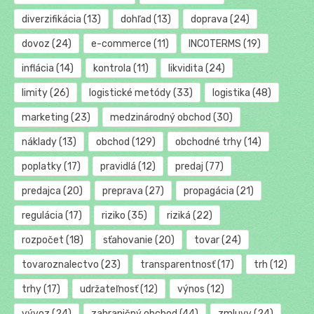
diverzifikácia
(13)
dohľad
(13)
doprava
(24)
dovoz
(24)
e-commerce
(11)
INCOTERMS
(19)
inflácia
(14)
kontrola
(11)
likvidita
(24)
limity
(26)
logistické metódy
(33)
logistika
(48)
marketing
(23)
medzinárodný obchod
(30)
náklady
(13)
obchod
(129)
obchodné trhy
(14)
poplatky
(17)
pravidlá
(12)
predaj
(77)
predajca
(20)
preprava
(27)
propagácia
(21)
regulácia
(17)
riziko
(35)
riziká
(22)
rozpočet
(18)
sťahovanie
(20)
tovar
(24)
tovaroznalectvo
(23)
transparentnosť
(17)
trh
(12)
trhy
(17)
udržateľnosť
(12)
výnos
(12)
vývoz
(24)
zahraničný obchod
(44)
zmluvy
(24)