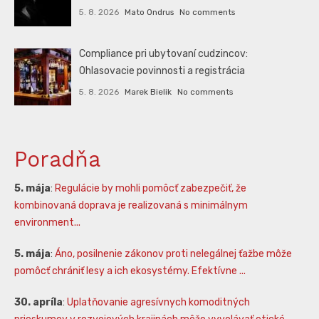
5. 8. 2026
Mato Ondrus
No comments
Compliance pri ubytovaní cudzincov:
Ohlasovacie povinnosti a registrácia
5. 8. 2026
Marek Bielik
No comments
Poradňa
5. mája
:
Regulácie by mohli pomôcť zabezpečiť, že
kombinovaná doprava je realizovaná s minimálnym
environment...
5. mája
:
Áno, posilnenie zákonov proti nelegálnej ťažbe môže
pomôcť chrániť lesy a ich ekosystémy. Efektívne ...
30. apríla
:
Uplatňovanie agresívnych komoditných