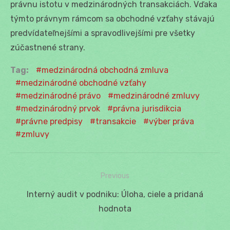
právnu istotu v medzinárodných transakciách. Vďaka
týmto právnym rámcom sa obchodné vzťahy stávajú
predvídateľnejšími a spravodlivejšími pre všetky
zúčastnené strany.
Tag:
medzinárodná obchodná zmluva
medzinárodné obchodné vzťahy
medzinárodné právo
medzinárodné zmluvy
medzinárodný prvok
právna jurisdikcia
právne predpisy
transakcie
výber práva
zmluvy
Previous
Navigácia
Previous
Interný audit v podniku: Úloha, ciele a pridaná
v
post:
hodnota
článku