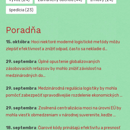
špedícia
(23)
Poradňa
15. októbra
:
Hoci niektoré moderné logistické metódy môžu
zlepšiť efektívnosť a znížiť odpad, často sa nekladie d...
29. septembra
:
Úplné opustenie globalizovaných
zásobovacích reťazcov by mohlo znížiť závislosť na
medzinárodných do...
29. septembra
:
Medzinárodná regulácia logistiky by mohla
pomôcť zabezpečiť spravodlivejšie rozdelenie ekonomických ...
29. septembra
:
Zosilnená centralizácia moci na úrovni EÚ by
mohla viesť k obmedzeniam v národnej suverenite, keďže ...
18. septembra
:
Čiarové kódy prinášajú efektivitu a presnosť