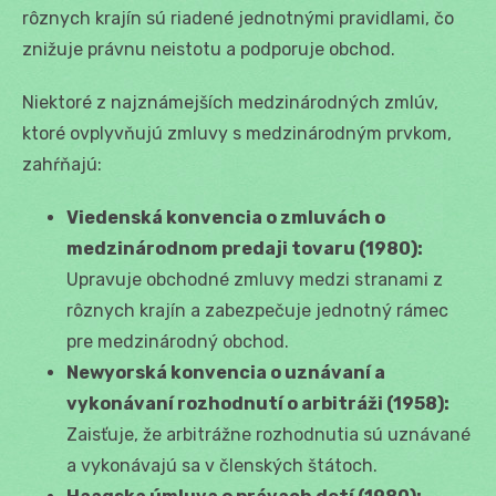
rôznych krajín sú riadené jednotnými pravidlami, čo
znižuje právnu neistotu a podporuje obchod.
Niektoré z najznámejších medzinárodných zmlúv,
ktoré ovplyvňujú zmluvy s medzinárodným prvkom,
zahŕňajú:
Viedenská konvencia o zmluvách o
medzinárodnom predaji tovaru (1980):
Upravuje obchodné zmluvy medzi stranami z
rôznych krajín a zabezpečuje jednotný rámec
pre medzinárodný obchod.
Newyorská konvencia o uznávaní a
vykonávaní rozhodnutí o arbitráži (1958):
Zaisťuje, že arbitrážne rozhodnutia sú uznávané
a vykonávajú sa v členských štátoch.