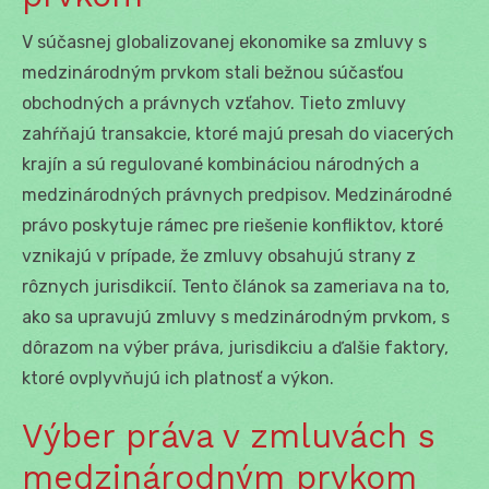
V súčasnej globalizovanej ekonomike sa zmluvy s
medzinárodným prvkom stali bežnou súčasťou
obchodných a právnych vzťahov. Tieto zmluvy
zahŕňajú transakcie, ktoré majú presah do viacerých
krajín a sú regulované kombináciou národných a
medzinárodných právnych predpisov. Medzinárodné
právo poskytuje rámec pre riešenie konfliktov, ktoré
vznikajú v prípade, že zmluvy obsahujú strany z
rôznych jurisdikcií. Tento článok sa zameriava na to,
ako sa upravujú zmluvy s medzinárodným prvkom, s
dôrazom na výber práva, jurisdikciu a ďalšie faktory,
ktoré ovplyvňujú ich platnosť a výkon.
Výber práva v zmluvách s
medzinárodným prvkom