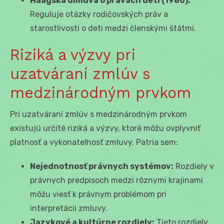
Haagska úmluva o právach detí (1980):
Reguluje otázky rodičovských práv a
starostlivosti o deti medzi členskými štátmi.
Riziká a výzvy pri
uzatváraní zmlúv s
medzinárodným prvkom
Pri uzatváraní zmlúv s medzinárodným prvkom
existujú určité riziká a výzvy, ktoré môžu ovplyvniť
platnosť a vykonateľnosť zmluvy. Patria sem:
Nejednotnosť právnych systémov:
Rozdiely v
právnych predpisoch medzi rôznymi krajinami
môžu viesť k právnym problémom pri
interpretácii zmluvy.
Jazykové a kultúrne rozdiely:
Tieto rozdiely