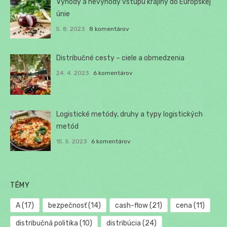
Výhody a nevýhody vstupu krajiny do Európskej
únie
5. 8. 2023
8 komentárov
Distribučné cesty – ciele a obmedzenia
24. 4. 2023
6 komentárov
Logistické metódy, druhy a typy logistických
metód
15. 5. 2023
6 komentárov
TÉMY
A
(17)
bezpečnosť
(14)
cash-flow
(21)
cena
(11)
distribučná politika
(10)
distribúcia
(24)