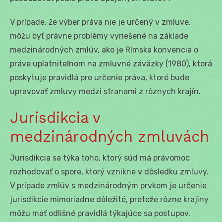
V prípade, že výber práva nie je určený v zmluve,
môžu byť právne problémy vyriešené na základe
medzinárodných zmlúv, ako je Rímska konvencia o
práve uplatniteľnom na zmluvné záväzky (1980), ktorá
poskytuje pravidlá pre určenie práva, ktoré bude
upravovať zmluvy medzi stranami z rôznych krajín.
Jurisdikcia v
medzinárodných zmluvách
Jurisdikcia sa týka toho, ktorý súd má právomoc
rozhodovať o spore, ktorý vznikne v dôsledku zmluvy.
V prípade zmlúv s medzinárodným prvkom je určenie
jurisdikcie mimoriadne dôležité, pretože rôzne krajiny
môžu mať odlišné pravidlá týkajúce sa postupov,