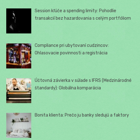
Session kľúče a spending limity: Pohodlie
transakcií bez hazardovania s celým portfóliom
Compliance pri ubytovaní cudzincov:
Ohlasovacie povinnosti a registrácia
Účtovná závierka v súlade s IFRS (Medzinárodné
štandardy): Globálna komparácia
Bonita klienta: Prečo ju banky sledujú a faktory