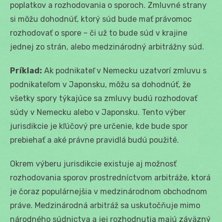
poplatkov a rozhodovania o sporoch. Zmluvné strany
si môžu dohodnúť, ktorý súd bude mať právomoc
rozhodovať o spore – či už to bude súd v krajine
jednej zo strán, alebo medzinárodný arbitrážny súd.
Príklad:
Ak podnikateľ v Nemecku uzatvorí zmluvu s
podnikateľom v Japonsku, môžu sa dohodnúť, že
všetky spory týkajúce sa zmluvy budú rozhodovať
súdy v Nemecku alebo v Japonsku. Tento výber
jurisdikcie je kľúčový pre určenie, kde bude spor
prebiehať a aké právne pravidlá budú použité.
Okrem výberu jurisdikcie existuje aj možnosť
rozhodovania sporov prostredníctvom arbitráže, ktorá
je čoraz populárnejšia v medzinárodnom obchodnom
práve. Medzinárodná arbitráž sa uskutočňuje mimo
národného súdnictva a jej rozhodnutia majú záväzný