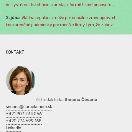
do systému distribúcie a predaja, čo môže byť prínosom ...
2. júna
:
Vládna regulácia môže potenciálne zrovnoprávniť
konkurenčné podmienky pre menšie firmy tým, že zabez...
KONTAKT
šéfredaktorka
Simona Česaná
simona@euroekonom.sk
+421 907 234 066
+420 774 699 168
LinkedIn