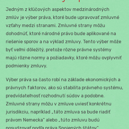
Jedným z kľúčových aspektov medzinárodných
zmlúv je výber práva, ktoré bude upravovať zmluvné
vzťahy medzi stranami. Zmluvné strany môžu
dohodnúť, ktoré národné právo bude aplikované na
riešenie sporov a na výklad zmluvy. Tento výber môže
byť veľmi dôležitý, pretože rôzne právne systémy
majú rôzne normy a požiadavky, ktoré môžu ovplyvniť
podmienky zmluvy.
Výber práva sa často robí na základe ekonomických a
právnych faktorov, ako sú stabilita právneho systému,
predvídateľnosť rozhodnutí súdov a podobne.
Zmluvné strany môžu v zmluve uviesť konkrétnu
jurisdikciu, napríklad „táto zmluva sa bude riadiť
právom Nemecka“ alebo „túto zmluvu budú
posudzovať podľa práva Spojených štátov“.