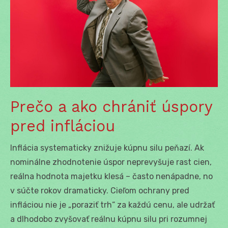
Prečo a ako chrániť úspory
pred infláciou
Inflácia systematicky znižuje kúpnu silu peňazí. Ak
nominálne zhodnotenie úspor neprevyšuje rast cien,
reálna hodnota majetku klesá – často nenápadne, no
v súčte rokov dramaticky. Cieľom ochrany pred
infláciou nie je „poraziť trh“ za každú cenu, ale udržať
a dlhodobo zvyšovať reálnu kúpnu silu pri rozumnej