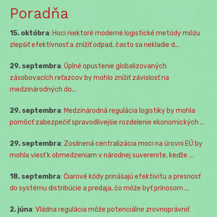
Poradňa
15. októbra
:
Hoci niektoré moderné logistické metódy môžu
zlepšiť efektívnosť a znížiť odpad, často sa nekladie d...
29. septembra
:
Úplné opustenie globalizovaných
zásobovacích reťazcov by mohlo znížiť závislosť na
medzinárodných do...
29. septembra
:
Medzinárodná regulácia logistiky by mohla
pomôcť zabezpečiť spravodlivejšie rozdelenie ekonomických ...
29. septembra
:
Zosilnená centralizácia moci na úrovni EÚ by
mohla viesť k obmedzeniam v národnej suverenite, keďže ...
18. septembra
:
Čiarové kódy prinášajú efektivitu a presnosť
do systému distribúcie a predaja, čo môže byť prínosom ...
2. júna
:
Vládna regulácia môže potenciálne zrovnoprávniť