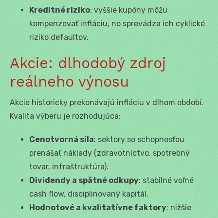
Kreditné riziko
: vyššie kupóny môžu
kompenzovať infláciu, no sprevádza ich cyklické
riziko defaultov.
Akcie: dlhodobý zdroj
reálneho výnosu
Akcie historicky prekonávajú infláciu v dlhom období.
Kvalita výberu je rozhodujúca:
Cenotvorná sila
: sektory so schopnosťou
prenášať náklady (zdravotníctvo, spotrebný
tovar, infraštruktúra).
Dividendy a spätné odkupy
: stabilné voľné
cash flow, disciplinovaný kapitál.
Hodnotové a kvalitatívne faktory
: nižšie