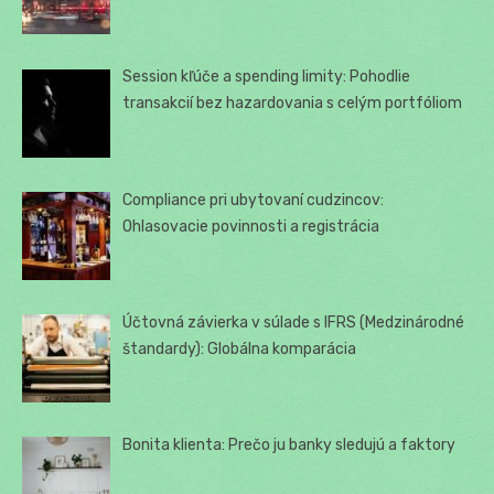
Session kľúče a spending limity: Pohodlie
transakcií bez hazardovania s celým portfóliom
Compliance pri ubytovaní cudzincov:
Ohlasovacie povinnosti a registrácia
Účtovná závierka v súlade s IFRS (Medzinárodné
štandardy): Globálna komparácia
Bonita klienta: Prečo ju banky sledujú a faktory