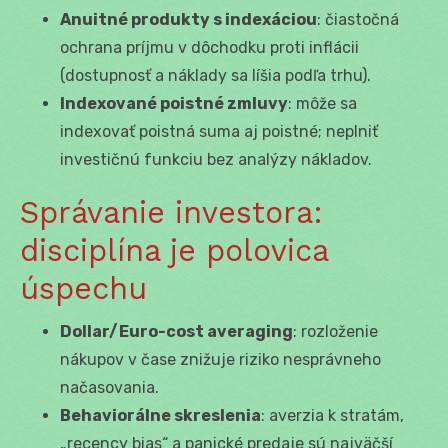
Anuitné produkty s indexáciou
: čiastočná
ochrana príjmu v dôchodku proti inflácii
(dostupnosť a náklady sa líšia podľa trhu).
Indexované poistné zmluvy
: môže sa
indexovať poistná suma aj poistné; neplniť
investičnú funkciu bez analýzy nákladov.
Správanie investora:
disciplína je polovica
úspechu
Dollar/Euro-cost averaging
: rozloženie
nákupov v čase znižuje riziko nesprávneho
načasovania.
Behaviorálne skreslenia
: averzia k stratám,
„recency bias“ a panické predaje sú najväčší