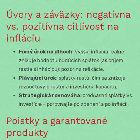
Úvery a záväzky: negatívna
vs. pozitívna citlivosť na
infláciu
Fixný úrok na dlhoch
: vyššia inflácia reálne
znižuje hodnotu budúcich splátok (ak príjem
rastie s infláciou); pozor na refixácie.
Plávajúci úrok
: splátky rastú, čím sa znižuje
rozpočtový priestor a investičná kapacita.
Strategická rovnováha
: predčasné splátky vs.
investície – porovnajte po zdanení a po inflácii.
Poistky a garantované
produkty