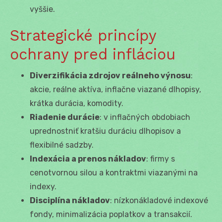
vyššie.
Strategické princípy
ochrany pred infláciou
Diverzifikácia zdrojov reálneho výnosu
:
akcie, reálne aktíva, inflačne viazané dlhopisy,
krátka durácia, komodity.
Riadenie durácie
: v inflačných obdobiach
uprednostniť kratšiu duráciu dlhopisov a
flexibilné sadzby.
Indexácia a prenos nákladov
: firmy s
cenotvornou silou a kontraktmi viazanými na
indexy.
Disciplína nákladov
: nízkonákladové indexové
fondy, minimalizácia poplatkov a transakcií.