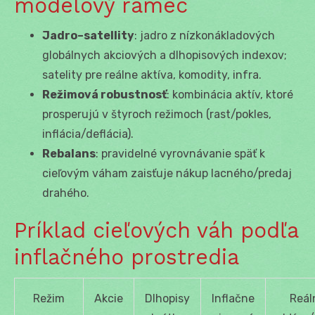
modelový rámec
Jadro–satellity
: jadro z nízkonákladových
globálnych akciových a dlhopisových indexov;
satelity pre reálne aktíva, komodity, infra.
Režimová robustnosť
: kombinácia aktív, ktoré
prosperujú v štyroch režimoch (rast/pokles,
inflácia/deflácia).
Rebalans
: pravidelné vyrovnávanie späť k
cieľovým váham zaisťuje nákup lacného/predaj
drahého.
Príklad cieľových váh podľa
inflačného prostredia
Režim
Akcie
Dlhopisy
Inflačne
Reál