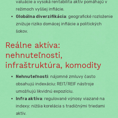
valuácie a vysoká rentabilita aktív pomáhajú v
režimoch vyššej inflácie.
Globálna diverzifikácia
: geografické rozloženie
znižuje riziko domácej inflácie a politických
šokov.
Reálne aktíva:
nehnuteľnosti,
infraštruktúra, komodity
Nehnuteľnosti
: nájomné zmluvy často
obsahujú indexáciu; REIT/REIF nástroje
umožňujú likvidnú expozíciu.
Infra aktíva
: regulované výnosy viazané na
indexy; nižšia korelácia s tradičnými triedami
aktív.