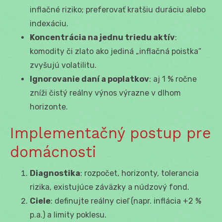
inflačné riziko; preferovať kratšiu duráciu alebo
indexáciu.
Koncentrácia na jednu triedu aktív
:
komodity či zlato ako jediná „inflačná poistka“
zvyšujú volatilitu.
Ignorovanie daní a poplatkov
: aj 1 % ročne
zníži čistý reálny výnos výrazne v dlhom
horizonte.
Implementačný postup pre
domácnosti
Diagnostika
: rozpočet, horizonty, tolerancia
rizika, existujúce záväzky a núdzový fond.
Ciele
: definujte reálny cieľ (napr. inflácia +2 %
p.a.) a limity poklesu.