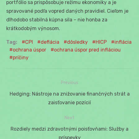
portfólio sa prispôsobuje režimu ekonomiky a je
spravované podľa vopred daných pravidiel. Cieľom je
dlhodobo stabilná kúpna sila – nie honba za
krátkodobým výnosom.
Tag:
CPI
deflácia
dôsledky
HICP
inflácia
ochrana úspor
ochrana úspor pred infláciou
príčiny
Previous
Navigácia
Previous
Hedging: Nástroje na znižovanie finančných strát a
v
post:
zaisťovanie pozícií
článku
Next
Next
Rozdiely medzi zdravotnými poisťovňami: Služby a
post:
príspevky