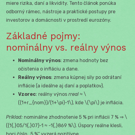
miere rizika, daní a likvidity. Tento článok ponúka
odborný rámec, nástroje a praktické postupy pre
investorov a domácnosti v prostredí eurozóny.
Základné pojmy:
nominálny vs. reálny výnos
Nominálny výnos
: zmena hodnoty bez
očistenia o infláciu a dane.
Reálny výnos
: zmena kúpnej sily po odrátaní
inflácie (a ideálne aj daní a poplatkov).
Vzorec
: reálny výnos
r
real
≈ \
((1+r_{nom})/(1+\pi)-1\), kde \(\pi\) je inflácia.
Príklad:
nominálne zhodnotenie 5 % pri inflácii 7 % ⇒ \
((1{,}05/1{,}07)-1 ≈ -1{,}869 %\). Úspory reálne klesli,
hoci číslo „5 %“ vyzerá pozitívne.