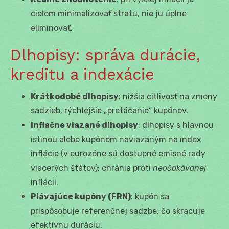
cieľom minimalizovať stratu, nie ju úplne
eliminovať.
Dlhopisy: správa durácie,
kreditu a indexácie
Krátkodobé dlhopisy
: nižšia citlivosť na zmeny
sadzieb, rýchlejšie „pretáčanie“ kupónov.
Inflačne viazané dlhopisy
: dlhopisy s hlavnou
istinou alebo kupónom naviazaným na index
inflácie (v eurozóne sú dostupné emisné rady
viacerých štátov); chránia proti
neočakávanej
inflácii.
Plávajúce kupóny (FRN)
: kupón sa
prispôsobuje referenčnej sadzbe, čo skracuje
efektívnu duráciu.