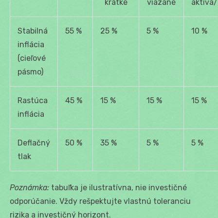
krátke
viazané
aktíva
Stabilná
55 %
25 %
5 %
10 %
inflácia
(cieľové
pásmo)
Rastúca
45 %
15 %
15 %
15 %
inflácia
Deflačný
50 %
35 %
5 %
5 %
tlak
Poznámka:
tabuľka je ilustratívna, nie investičné
odporúčanie. Vždy rešpektujte vlastnú toleranciu
rizika a investičný horizont.