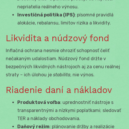
nepriatelia reálneho výnosu.
Investičná politika (IPS)
: písomné pravidlá
alokácie, rebalansu, limitov rizika a likvidity.
Likvidita a núdzový fond
Inflačná ochrana nesmie ohroziť schopnosť čeliť
nečakaným udalostiam. Núdzový fond držte v
bezpečných likvidných nástrojoch aj za cenu reálnej
straty – ich úlohou je
stabilita
, nie výnos.
Riadenie daní a nákladov
Produktová voľba
: uprednostniť nástroje s
transparentnými a nízkymi poplatkami; sledovať
TER a náklady obchodovania.
Daňový režim
: plánovanie držby a realizácie