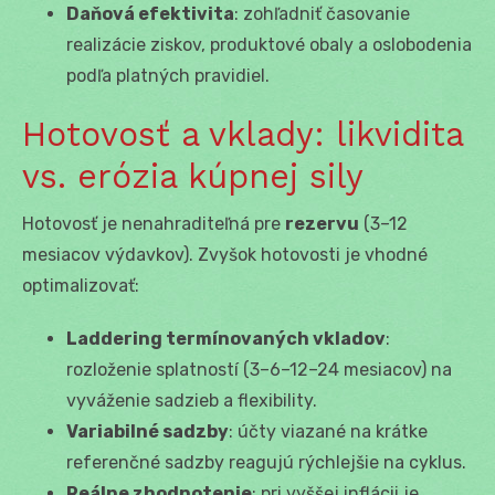
Daňová efektivita
: zohľadniť časovanie
realizácie ziskov, produktové obaly a oslobodenia
podľa platných pravidiel.
Hotovosť a vklady: likvidita
vs. erózia kúpnej sily
Hotovosť je nenahraditeľná pre
rezervu
(3–12
mesiacov výdavkov). Zvyšok hotovosti je vhodné
optimalizovať:
Laddering termínovaných vkladov
:
rozloženie splatností (3–6–12–24 mesiacov) na
vyváženie sadzieb a flexibility.
Variabilné sadzby
: účty viazané na krátke
referenčné sadzby reagujú rýchlejšie na cyklus.
Reálne zhodnotenie
: pri vyššej inflácii je