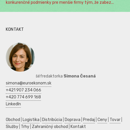
konkurenčné podmienky pre menšie firmy tým, že zabez...
KONTAKT
šéfredaktorka
Simona Česaná
simona@euroekonom.sk
+421 907 234 066
+420 774 699 168
LinkedIn
Obchod
|
Logistika
|
Distribúcia
|
Doprava
|
Predaj
|
Ceny
|
Tovar
|
Služby
|
Trhy
|
Zahraničný obchod
|
Kontakt