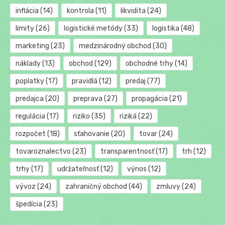
inflácia
(14)
kontrola
(11)
likvidita
(24)
limity
(26)
logistické metódy
(33)
logistika
(48)
marketing
(23)
medzinárodný obchod
(30)
náklady
(13)
obchod
(129)
obchodné trhy
(14)
poplatky
(17)
pravidlá
(12)
predaj
(77)
predajca
(20)
preprava
(27)
propagácia
(21)
regulácia
(17)
riziko
(35)
riziká
(22)
rozpočet
(18)
sťahovanie
(20)
tovar
(24)
tovaroznalectvo
(23)
transparentnosť
(17)
trh
(12)
trhy
(17)
udržateľnosť
(12)
výnos
(12)
vývoz
(24)
zahraničný obchod
(44)
zmluvy
(24)
špedícia
(23)