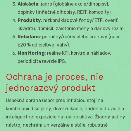
Alokácia
: jadro (globálne akcie/dlhopisy),
doplnky (inflačné dlhopisy, REIT, komodity).
Produkty
: nízkonákladové fondy/ETF; overiť
likviditu, domicil, zaistenie meny a daňový režim.
Rebalans
: polročný/ročný alebo prahový (napr.
±20 % od cieľovej váhy).
Monitoring
: reálne KPI, kontrola nákladov,
periodicita revízie IPS.
Ochrana je proces, nie
jednorazový produkt
Úspešná obrana úspor pred infláciou stojí na
kombinácii disciplíny, diverzifikácie, riadenia durácie a
inteligentnej expozície na reálne aktíva. Žiadny jediný
nástroj nechráni univerzálne a stále; robustné