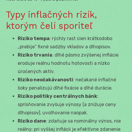
Typy inflačných rizík,
ktorým čelí sporiteľ
Riziko tempa
: rýchly rast cien krátkodobo
„prebije“ fixné sadzby vkladov a dlhopisov.
Riziko trvania
: dlhé pásmo zvýšenej inflácie
eroduje reálnu hodnotu hotovosti a nízko
úročených aktív.
Riziko neočakávanosti
: nečakané inflačné
šoky penalizujú dlhé fixácie a dlhé durácie.
Riziko politiky centrálnych bánk
:
sprísňovanie zvyšuje výnosy (a znižuje ceny
dlhopisov), uvoľňovanie naopak.
Riziko dane
: zdaňuje sa nominálny výnos, nie
reálny; pri vyššej inflácii je efektívne zdanenie