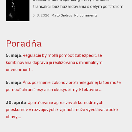
transakcií bez hazardovania s celým portfóliom
5. 8. 2026
Mato Ondrus
No comments
Poradňa
5. mája
:
Regulácie by mohli pomôcť zabezpečiť, že
kombinovaná doprava je realizovaná s minimálnym
environment...
5. mája
:
Áno, posilnenie zákonov proti nelegálnej ťažbe môže
pomôcť chrániť lesy a ich ekosystémy. Efektívne ...
30. apríla
:
Uplatňovanie agresívnych komoditných
prieskumov v rozvojových krajinách môže vyvolávať etické
obavy,...