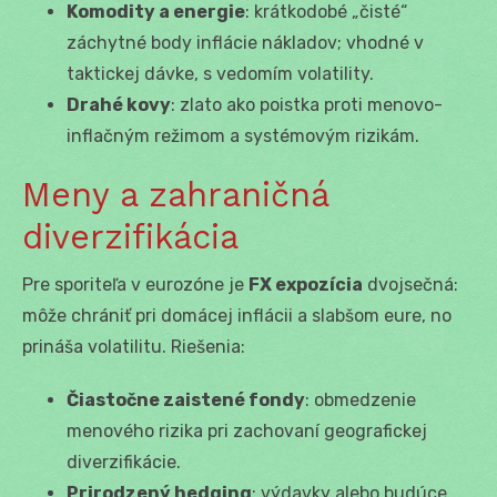
Komodity a energie
: krátkodobé „čisté“
záchytné body inflácie nákladov; vhodné v
taktickej dávke, s vedomím volatility.
Drahé kovy
: zlato ako poistka proti menovo-
inflačným režimom a systémovým rizikám.
Meny a zahraničná
diverzifikácia
Pre sporiteľa v eurozóne je
FX expozícia
dvojsečná:
môže chrániť pri domácej inflácii a slabšom eure, no
prináša volatilitu. Riešenia:
Čiastočne zaistené fondy
: obmedzenie
menového rizika pri zachovaní geografickej
diverzifikácie.
Prirodzený hedging
: výdavky alebo budúce