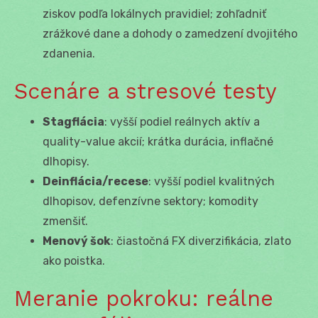
ziskov podľa lokálnych pravidiel; zohľadniť
zrážkové dane a dohody o zamedzení dvojitého
zdanenia.
Scenáre a stresové testy
Stagflácia
: vyšší podiel reálnych aktív a
quality-value akcií; krátka durácia, inflačné
dlhopisy.
Deinflácia/recese
: vyšší podiel kvalitných
dlhopisov, defenzívne sektory; komodity
zmenšiť.
Menový šok
: čiastočná FX diverzifikácia, zlato
ako poistka.
Meranie pokroku: reálne