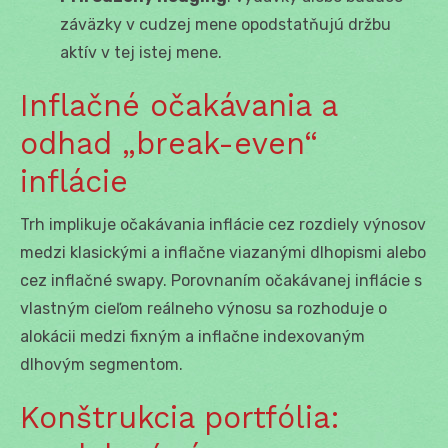
záväzky v cudzej mene opodstatňujú držbu
aktív v tej istej mene.
Inflačné očakávania a
odhad „break-even“
inflácie
Trh implikuje očakávania inflácie cez rozdiely výnosov
medzi klasickými a inflačne viazanými dlhopismi alebo
cez inflačné swapy. Porovnaním očakávanej inflácie s
vlastným cieľom reálneho výnosu sa rozhoduje o
alokácii medzi fixným a inflačne indexovaným
dlhovým segmentom.
Konštrukcia portfólia: