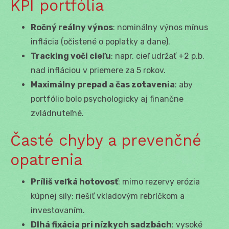
KPI portfólia
Ročný reálny výnos
: nominálny výnos mínus
inflácia (očistené o poplatky a dane).
Tracking voči cieľu
: napr. cieľ udržať +2 p.b.
nad infláciou v priemere za 5 rokov.
Maximálny prepad a čas zotavenia
: aby
portfólio bolo psychologicky aj finančne
zvládnuteľné.
Časté chyby a prevenčné
opatrenia
Príliš veľká hotovosť
: mimo rezervy erózia
kúpnej sily; riešiť vkladovým rebríčkom a
investovaním.
Dlhá fixácia pri nízkych sadzbách
: vysoké