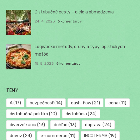
Distribučné cesty – ciele a obmedzenia
24. 4. 2023
6 komentárov
Logistické metódy, druhy a typy logistických
metód
15. 5. 2023
6 komentárov
TÉMY
A
(17)
bezpečnosť
(14)
cash-flow
(21)
cena
(11)
distribučná politika
(10)
distribúcia
(24)
diverzifikácia
(13)
dohľad
(13)
doprava
(24)
dovoz
(24)
e-commerce
(11)
INCOTERMS
(19)