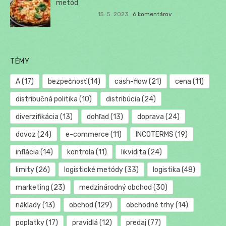
metód
15. 5. 2023
6 komentárov
TÉMY
A
(17)
bezpečnosť
(14)
cash-flow
(21)
cena
(11)
distribučná politika
(10)
distribúcia
(24)
diverzifikácia
(13)
dohľad
(13)
doprava
(24)
dovoz
(24)
e-commerce
(11)
INCOTERMS
(19)
inflácia
(14)
kontrola
(11)
likvidita
(24)
limity
(26)
logistické metódy
(33)
logistika
(48)
marketing
(23)
medzinárodný obchod
(30)
náklady
(13)
obchod
(129)
obchodné trhy
(14)
poplatky
(17)
pravidlá
(12)
predaj
(77)