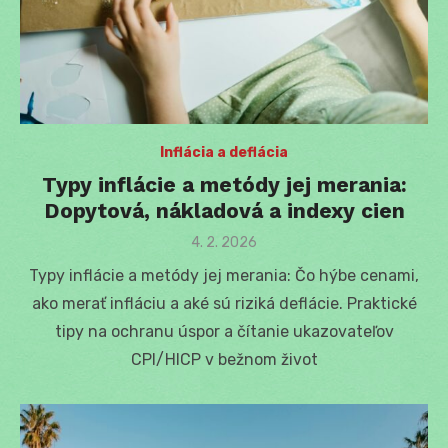
Inflácia a deflácia
Typy inflácie a metódy jej merania:
Dopytová, nákladová a indexy cien
Posted
4. 2. 2026
on
Typy inflácie a metódy jej merania: Čo hýbe cenami,
ako merať infláciu a aké sú riziká deflácie. Praktické
tipy na ochranu úspor a čítanie ukazovateľov
CPI/HICP v bežnom život