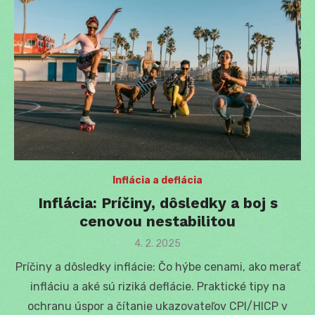
Inflácia a deflácia
Inflácia: Príčiny, dôsledky a boj s
cenovou nestabilitou
Posted
4. 2. 2025
on
Príčiny a dôsledky inflácie: Čo hýbe cenami, ako merať
infláciu a aké sú riziká deflácie. Praktické tipy na
ochranu úspor a čítanie ukazovateľov CPI/HICP v