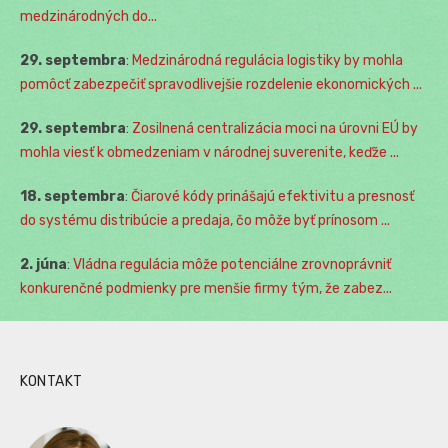
medzinárodných do...
29. septembra
:
Medzinárodná regulácia logistiky by mohla
pomôcť zabezpečiť spravodlivejšie rozdelenie ekonomických ...
29. septembra
:
Zosilnená centralizácia moci na úrovni EÚ by
mohla viesť k obmedzeniam v národnej suverenite, keďže ...
18. septembra
:
Čiarové kódy prinášajú efektivitu a presnosť
do systému distribúcie a predaja, čo môže byť prínosom ...
2. júna
:
Vládna regulácia môže potenciálne zrovnoprávniť
konkurenčné podmienky pre menšie firmy tým, že zabez...
KONTAKT