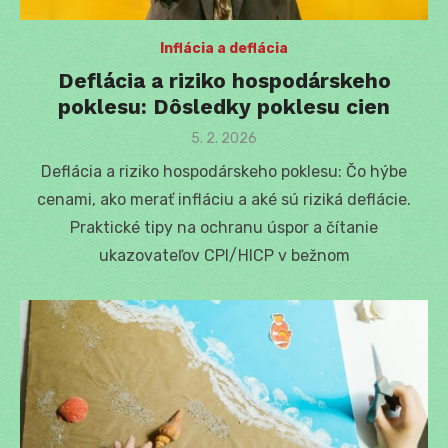
Inflácia a deflácia
Deflácia a riziko hospodárskeho
poklesu: Dôsledky poklesu cien
Posted
5. 2. 2026
on
Deflácia a riziko hospodárskeho poklesu: Čo hýbe
cenami, ako merať infláciu a aké sú riziká deflácie.
Praktické tipy na ochranu úspor a čítanie
ukazovateľov CPI/HICP v bežnom