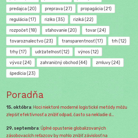
predajca
(20)
preprava
(27)
propagácia
(21)
regulácia
(17)
riziko
(35)
riziká
(22)
rozpočet
(18)
sťahovanie
(20)
tovar
(24)
tovaroznalectvo
(23)
transparentnosť
(17)
trh
(12)
trhy
(17)
udržateľnosť
(12)
výnos
(12)
vývoz
(24)
zahraničný obchod
(44)
zmluvy
(24)
špedícia
(23)
Poradňa
15. októbra
:
Hoci niektoré moderné logistické metódy môžu
zlepšiť efektívnosť a znížiť odpad, často sa nekladie d...
29. septembra
:
Úplné opustenie globalizovaných
zásobovacích reťazcov by mohlo znížiť závislosť na