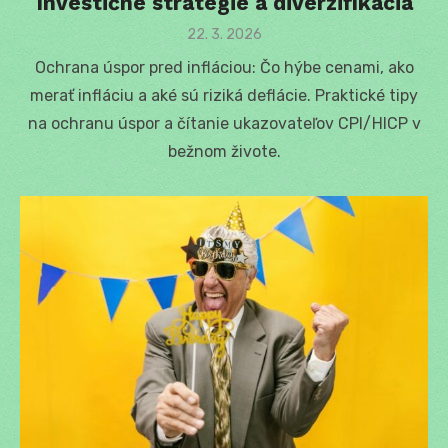
Investičné stratégie a diverzifikácia
Posted
22. 3. 2026
on
Ochrana úspor pred infláciou: Čo hýbe cenami, ako
merať infláciu a aké sú riziká deflácie. Praktické tipy
na ochranu úspor a čítanie ukazovateľov CPI/HICP v
bežnom živote.