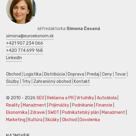
šéfredaktorka
Simona Česaná
simona@euroekonom.sk
+421 907 234 066
+420 774 699 168
LinkedIn
Obchod
|
Logistika
|
Distribúcia
|
Doprava
|
Predaj
|
Ceny
|
Tovar
|
Služby
|
Trhy
|
Zahraničný obchod
|
Kontakt
© 2010 - 2026
SEO
|
Reklama a PR
|
Vrtuľníky
|
Autoškola
|
Reality
|
Manažment
|
Prijímáčky
|
Podnikanie
|
Financie
|
Ekonomika
|
Zdravie
|
SWOT
|
Podnikateľský plán
|
Manažment
|
Marketing
|
Kultúra
|
Skúšky
|
Obchod
|
Dovolenka
NAJNOVŠIE