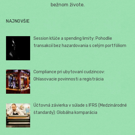
bežnom živote.
NAJNOVŠIE
Session kľúče a spending limity: Pohodlie
transakcií bez hazardovania s celým portfóliom
Compliance pri ubytovaní cudzincov:
Ohlasovacie povinnosti a registrácia
Účtovná závierka v súlade s IFRS (Medzinárodné
štandardy): Globálna komparácia