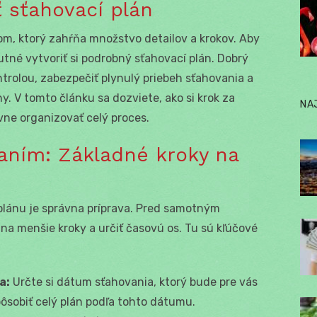
ť sťahovací plán
, ktorý zahŕňa množstvo detailov a krokov. Aby
utné vytvoriť si podrobný sťahovací plán. Dobrý
rolou, zabezpečiť plynulý priebeh sťahovania a
hy. V tomto článku sa dozviete, ako si krok za
NA
vne organizovať celý proces.
aním: Základné kroky na
plánu je správna príprava. Pred samotným
y na menšie kroky a určiť časovú os. Tu sú kľúčové
a:
Určte si dátum sťahovania, ktorý bude pre vás
ôsobiť celý plán podľa tohto dátumu.