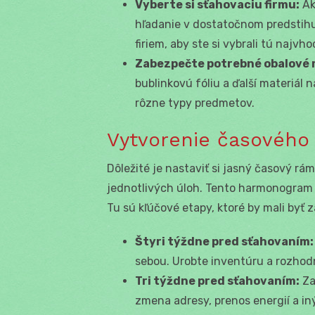
Vyberte si sťahovaciu firmu:
Ak
hľadanie v dostatočnom predstihu
firiem, aby ste si vybrali tú najvho
Zabezpečte potrebné obalové 
bublinkovú fóliu a ďalší materiál n
rôzne typy predmetov.
Vytvorenie časovéh
Dôležité je nastaviť si jasný časový r
jednotlivých úloh. Tento harmonogram
Tu sú kľúčové etapy, ktoré by mali byť 
Štyri týždne pred sťahovaním:
sebou. Urobte inventúru a rozhodni
Tri týždne pred sťahovaním:
Za
zmena adresy, prenos energií a in