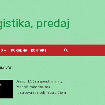
istika, predaj
VO
PORADŇA
KONTAKT
JNOVŠIE
Session kľúče a spending limity:
Pohodlie transakcií bez
hazardovania s celým portfóliom