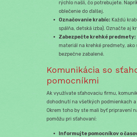
rýchlo našli, čo potrebujete. Naprí
oblečenie do ďalšej.
Označovanie krabíc:
Každú krabi
spálňa, detská izba). Označte aj 
Zabezpečte krehké predmety:
materiál na krehké predmety, ako sú
bezpečne zabalené.
Komunikácia so sťah
pomocníkmi
Ak využívate sťahovaciu firmu, komunikác
dohodnutí na všetkých podmienkach a ž
Okrem toho by ste mali byť pripravení 
pomôžu pri sťahovaní:
Informujte pomocníkov o čas