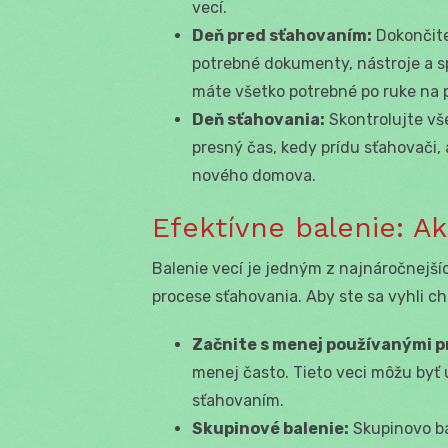
vecí.
Deň pred sťahovaním:
Dokončite
potrebné dokumenty, nástroje a spo
máte všetko potrebné po ruke na 
Deň sťahovania:
Skontrolujte vš
presný čas, kedy prídu sťahovači, 
nového domova.
Efektívne balenie: Ak
Balenie vecí je jedným z najnáročnejší
procese sťahovania. Aby ste sa vyhli ch
Začnite s menej používanými 
menej často. Tieto veci môžu byť 
sťahovaním.
Skupinové balenie:
Skupinovo bal