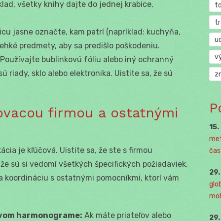
klad, všetky knihy dajte do jednej krabice,
t
t
cu jasne označte, kam patrí (napríklad: kuchyňa,
u
krehké predmety, aby sa predišlo poškodeniu.
v
Používajte bublinkovú fóliu alebo iný ochranný
 riady, sklo alebo elektronika. Uistite sa, že sú
z
P
ovacou firmou a ostatnými
15.
met
ia je kľúčová. Uistite sa, že ste s firmou
čast
e sú si vedomí všetkých špecifických požiadaviek.
29
na koordináciu s ostatnými pomocníkmi, ktorí vám
glo
moh
ovom harmonograme:
Ak máte priateľov alebo
29