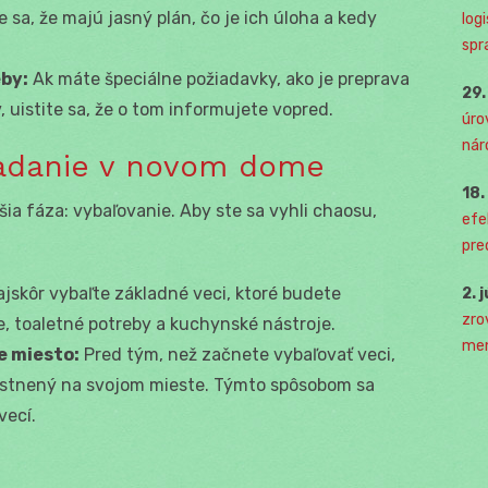
e sa, že majú jasný plán, čo je ich úloha a kedy
log
spr
eby:
Ak máte špeciálne požiadavky, ako je preprava
29
 uistite sa, že o tom informujete vopred.
úro
nár
iadanie v novom dome
18
a fáza: vybaľovanie. Aby ste sa vyhli chaosu,
efe
pre
jskôr vybaľte základné veci, ktoré budete
2. 
zro
e, toaletné potreby a kuchynské nástroje.
men
e miesto:
Pred tým, než začnete vybaľovať veci,
estnený na svojom mieste. Týmto spôsobom sa
ecí.