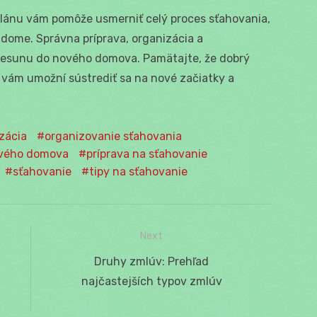
lánu vám pomôže usmerniť celý proces sťahovania,
dome. Správna príprava, organizácia a
esunu do nového domova. Pamätajte, že dobrý
o vám umožní sústrediť sa na nové začiatky a
zácia
organizovanie sťahovania
ového domova
príprava na sťahovanie
sťahovanie
tipy na sťahovanie
Next
Next
Druhy zmlúv: Prehľad
post:
najčastejších typov zmlúv