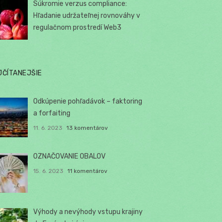
Súkromie verzus compliance:
Hľadanie udržateľnej rovnováhy v
regulačnom prostredí Web3
JČÍTANEJŠIE
Odkúpenie pohľadávok – faktoring
a forfaiting
11. 6. 2023
13 komentárov
OZNAČOVANIE OBALOV
15. 6. 2023
11 komentárov
Výhody a nevýhody vstupu krajiny