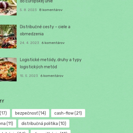
do Európskej únie
5. 8. 2023
8 komentárov
Distribučné cesty – ciele a
obmedzenia
24. 4. 2023
6 komentárov
Logistické metódy, druhy a typy
logistických metód
15. 5. 2023
6 komentárov
MY
(17)
bezpečnosť
(14)
cash-flow
(21)
ena
(11)
distribučná politika
(10)