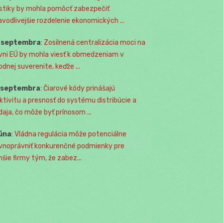
istiky by mohla pomôcť zabezpečiť
avodlivejšie rozdelenie ekonomických ...
. septembra
:
Zosilnená centralizácia moci na
vni EÚ by mohla viesť k obmedzeniam v
odnej suverenite, keďže ...
. septembra
:
Čiarové kódy prinášajú
ktivitu a presnosť do systému distribúcie a
daja, čo môže byť prínosom ...
júna
:
Vládna regulácia môže potenciálne
vnoprávniť konkurenčné podmienky pre
šie firmy tým, že zabez...