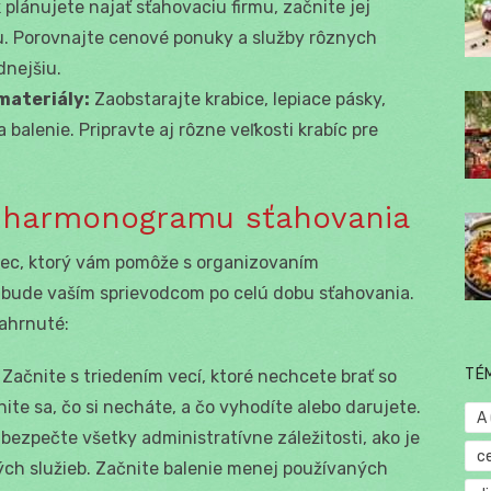
 plánujete najať sťahovaciu firmu, začnite jej
. Porovnajte cenové ponuky a služby rôznych
dnejšiu.
materiály:
Zaobstarajte krabice, lepiace pásky,
a balenie. Pripravte aj rôzne veľkosti krabíc pre
o harmonogramu sťahovania
ámec, ktorý vám pomôže s organizovaním
 bude vaším sprievodcom po celú dobu sťahovania.
zahrnuté:
TÉ
Začnite s triedením vecí, ktoré nechcete brať so
te sa, čo si necháte, a čo vyhodíte alebo darujete.
A
bezpečte všetky administratívne záležitosti, ako je
c
ých služieb. Začnite balenie menej používaných