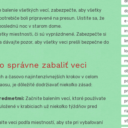
di
 balenie všetkých vecí, zabezpečte, aby všetky
d
trebiče boli pripravené na presun. Uistite sa, že
e
poslednú noc v starom dome.
in
etky miestnosti, či sú vyprázdnené. Zabezpečte si
li
a dávajte pozor, aby všetky veci prešli bezpečne do
lo
m
o správne zabaliť veci
o
ch a časovo najintenzívnejších krokov v celom
p
aosu, je dôležité dodržiavať niekoľko zásad:
p
predmetmi:
Začnite balením vecí, ktoré používate
p
uložené v krabiciach už niekoľko týždňov pred
ri
s
te veci podľa miestností, aby ste pri vybaľovaní