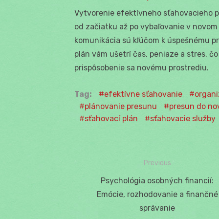
Vytvorenie efektívneho sťahovacieho p
od začiatku až po vybaľovanie v novom 
komunikácia sú kľúčom k úspešnému pr
plán vám ušetrí čas, peniaze a stres, č
prispôsobenie sa novému prostrediu.
Tag:
efektívne sťahovanie
organi
plánovanie presunu
presun do n
sťahovací plán
sťahovacie služby
Previous
Navigácia
Previous
Psychológia osobných financií:
v
post:
Emócie, rozhodovanie a finančné
článku
správanie