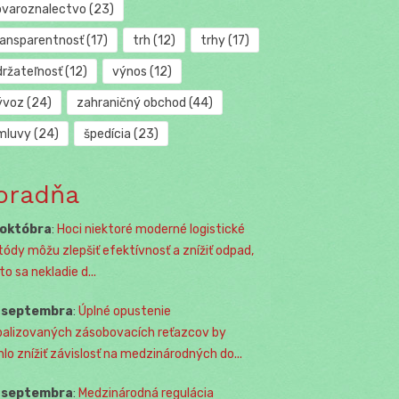
ovaroznalectvo
(23)
ransparentnosť
(17)
trh
(12)
trhy
(17)
držateľnosť
(12)
výnos
(12)
ývoz
(24)
zahraničný obchod
(44)
mluvy
(24)
špedícia
(23)
oradňa
 októbra
:
Hoci niektoré moderné logistické
ódy môžu zlepšiť efektívnosť a znížiť odpad,
o sa nekladie d...
. septembra
:
Úplné opustenie
balizovaných zásobovacích reťazcov by
lo znížiť závislosť na medzinárodných do...
. septembra
:
Medzinárodná regulácia