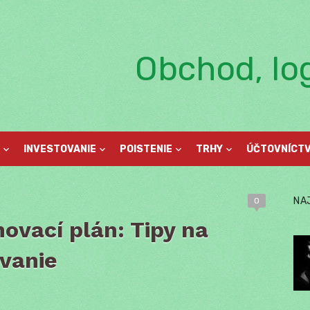
Obchod, log
INVESTOVANIE
POISTENIE
TRHY
ÚČTOVNÍCT
NA
0
hovací plán: Tipy na
ovanie