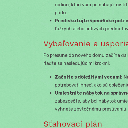
rodinu, ktorí vám pomáhajú, uistit
prídu.
Prediskutujte špecifické potr
ťažkých alebo citlivých predmetov,
Vybaľovanie a uspor
Po presune do nového domu začína ďalši
riaďte sa nasledujúcimi krokmi:
Začnite s dôležitými vecami:
Na
potrebovať ihneď, ako sú oblečeni
Umiestnite nábytok na správn
zabezpečte, aby bol nábytok umi
vyhnete zbytočnému presúvaniu v
Sťahovací plán