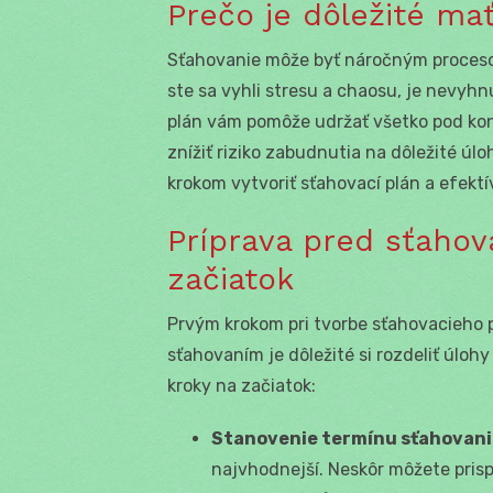
Prečo je dôležité ma
Sťahovanie môže byť náročným procesom
ste sa vyhli stresu a chaosu, je nevyhn
plán vám pomôže udržať všetko pod kont
znížiť riziko zabudnutia na dôležité úlo
krokom vytvoriť sťahovací plán a efektí
Príprava pred sťahov
začiatok
Prvým krokom pri tvorbe sťahovacieho 
sťahovaním je dôležité si rozdeliť úloh
kroky na začiatok:
Stanovenie termínu sťahovani
najvhodnejší. Neskôr môžete prisp