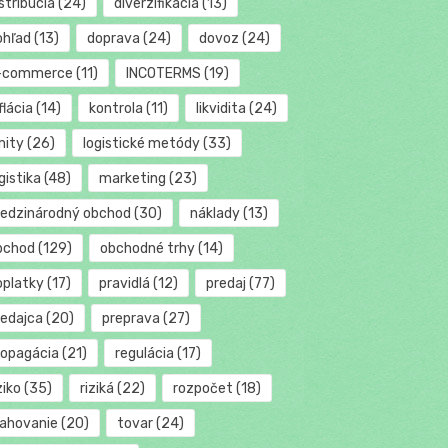
stribúcia
(24)
diverzifikácia
(13)
ohľad
(13)
doprava
(24)
dovoz
(24)
-commerce
(11)
INCOTERMS
(19)
flácia
(14)
kontrola
(11)
likvidita
(24)
mity
(26)
logistické metódy
(33)
gistika
(48)
marketing
(23)
edzinárodný obchod
(30)
náklady
(13)
bchod
(129)
obchodné trhy
(14)
oplatky
(17)
pravidlá
(12)
predaj
(77)
redajca
(20)
preprava
(27)
ropagácia
(21)
regulácia
(17)
ziko
(35)
riziká
(22)
rozpočet
(18)
ťahovanie
(20)
tovar
(24)