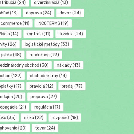
stribúcia
(24)
diverzifikácia
(13)
ohľad
(13)
doprava
(24)
dovoz
(24)
-commerce
(11)
INCOTERMS
(19)
flácia
(14)
kontrola
(11)
likvidita
(24)
mity
(26)
logistické metódy
(33)
gistika
(48)
marketing
(23)
edzinárodný obchod
(30)
náklady
(13)
bchod
(129)
obchodné trhy
(14)
oplatky
(17)
pravidlá
(12)
predaj
(77)
redajca
(20)
preprava
(27)
ropagácia
(21)
regulácia
(17)
ziko
(35)
riziká
(22)
rozpočet
(18)
ťahovanie
(20)
tovar
(24)