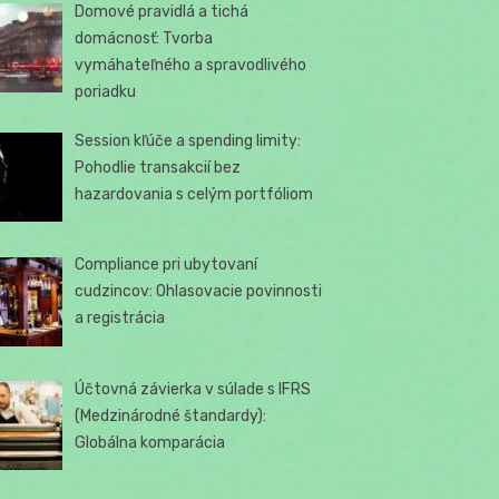
Domové pravidlá a tichá
domácnosť: Tvorba
vymáhateľného a spravodlivého
poriadku
Session kľúče a spending limity:
Pohodlie transakcií bez
hazardovania s celým portfóliom
Compliance pri ubytovaní
cudzincov: Ohlasovacie povinnosti
a registrácia
Účtovná závierka v súlade s IFRS
(Medzinárodné štandardy):
Globálna komparácia