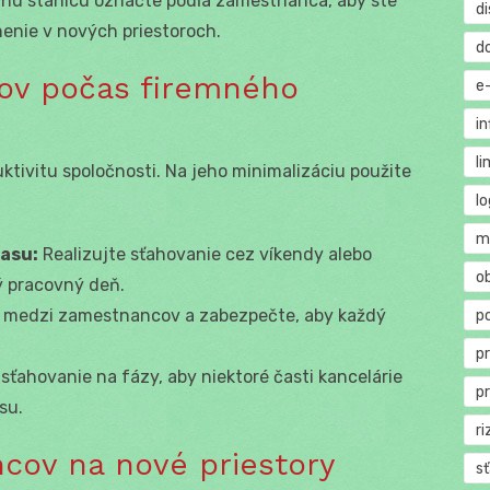
nú stanicu označte podľa zamestnanca, aby ste
di
enie v nových priestoroch.
d
jov počas firemného
e
in
li
ktivitu spoločnosti. Na jeho minimalizáciu použite
lo
m
asu:
Realizujte sťahovanie cez víkendy alebo
o
ný pracovný deň.
 medzi zamestnancov a zabezpečte, aby každý
p
p
sťahovanie na fázy, aby niektoré časti kancelárie
p
su.
ri
cov na nové priestory
s