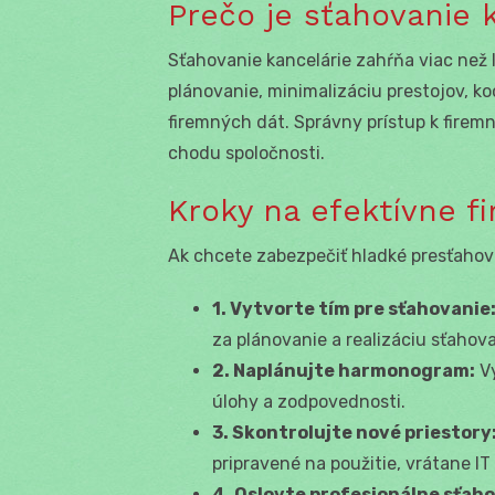
Prečo je sťahovanie k
Sťahovanie kancelárie zahŕňa viac než 
plánovanie, minimalizáciu prestojov, k
firemných dát. Správny prístup k firem
chodu spoločnosti.
Kroky na efektívne f
Ak chcete zabezpečiť hladké presťahova
1. Vytvorte tím pre sťahovanie
za plánovanie a realizáciu sťahova
2. Naplánujte harmonogram:
Vy
úlohy a zodpovednosti.
3. Skontrolujte nové priestory
pripravené na použitie, vrátane I
4. Oslovte profesionálne sťaho