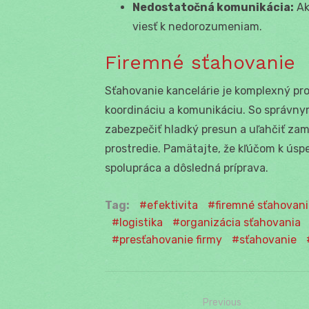
Nedostatočná komunikácia:
Ak
viesť k nedorozumeniam.
Firemné sťahovanie
Sťahovanie kancelárie je komplexný pro
koordináciu a komunikáciu. So správny
zabezpečiť hladký presun a uľahčiť z
prostredie. Pamätajte, že kľúčom k ús
spolupráca a dôsledná príprava.
Tag:
efektivita
firemné sťahovani
logistika
organizácia sťahovania
presťahovanie firmy
sťahovanie
Previous