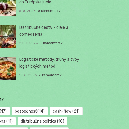
do Európskej únie
5. 8. 2023
8 komentárov
Distribučné cesty – ciele a
obmedzenia
24. 4. 2023
6 komentárov
Logistické metódy, druhy a typy
logistických metód
15. 5. 2023
6 komentárov
MY
(17)
bezpečnosť
(14)
cash-flow
(21)
ena
(11)
distribučná politika
(10)