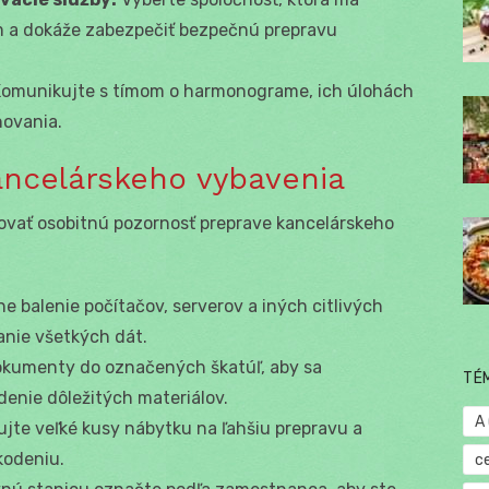
m a dokáže zabezpečiť bezpečnú prepravu
omunikujte s tímom o harmonograme, ich úlohách
hovania.
ancelárskeho vybavenia
enovať osobitnú pozornosť preprave kancelárskeho
 balenie počítačov, serverov a iných citlivých
vanie všetkých dát.
okumenty do označených škatúľ, aby sa
TÉ
denie dôležitých materiálov.
A
te veľké kusy nábytku na ľahšiu prepravu a
kodeniu.
c