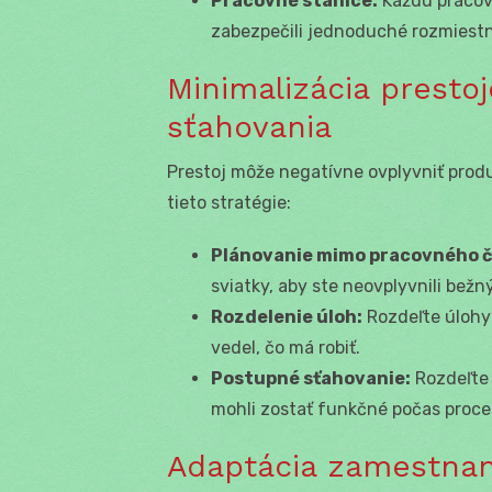
Pracovné stanice:
Každú pracov
zabezpečili jednoduché rozmiestn
Minimalizácia presto
sťahovania
Prestoj môže negatívne ovplyvniť produ
tieto stratégie:
Plánovanie mimo pracovného č
sviatky, aby ste neovplyvnili bež
Rozdelenie úloh:
Rozdeľte úlohy
vedel, čo má robiť.
Postupné sťahovanie:
Rozdeľte 
mohli zostať funkčné počas proce
Adaptácia zamestnan