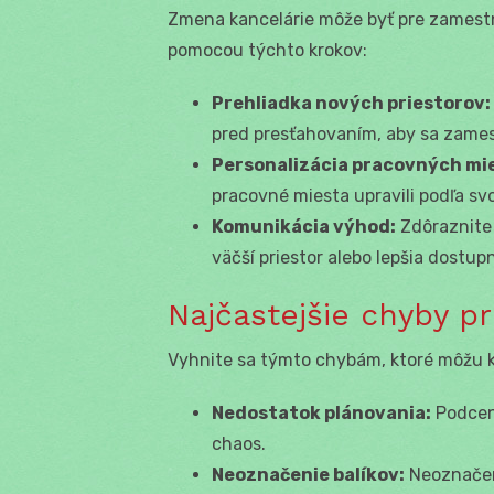
Zmena kancelárie môže byť pre zamest
pomocou týchto krokov:
Prehliadka nových priestorov:
pred presťahovaním, aby sa zame
Personalizácia pracovných mi
pracovné miesta upravili podľa svo
Komunikácia výhod:
Zdôraznite 
väčší priestor alebo lepšia dostup
Najčastejšie chyby pr
Vyhnite sa týmto chybám, ktoré môžu k
Nedostatok plánovania:
Podcene
chaos.
Neoznačenie balíkov:
Neoznačené