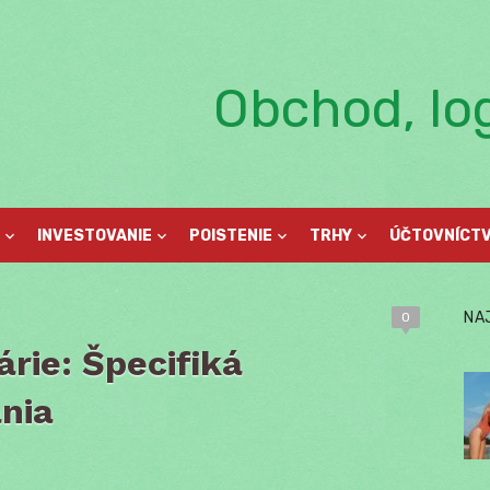
Obchod, log
INVESTOVANIE
POISTENIE
TRHY
ÚČTOVNÍCT
NA
0
rie: Špecifiká
nia