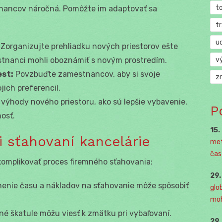
t
nancov náročná. Pomôžte im adaptovať sa
t
u
Zorganizujte prehliadku nových priestorov ešte
v
stnanci mohli oboznámiť s novým prostredím.
est:
Povzbuďte zamestnancov, aby si svoje
z
jich preferencií.
výhody nového priestoru, ako sú lepšie vybavenie,
P
nosť.
15.
i sťahovaní kancelárie
met
čast
omplikovať proces firemného sťahovania:
29
nie času a nákladov na sťahovanie môže spôsobiť
glo
moh
 škatule môžu viesť k zmätku pri vybaľovaní.
29