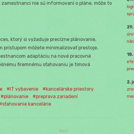
 zamestnanci nie sú informovaní o pláne, môže to
log
spr
29
úro
ces, ktorý si vyžaduje precízne plánovanie,
nár
m prístupom môžete minimalizovať prestoje,
18
amestnancom adaptáciu na nové pracovné
efe
pešnému firemnému sťahovaniu je tímová
pre
2. 
e
IT vybavenie
kancelárske priestory
zro
plánovanie
preprava zariadení
men
sťahovanie kancelárie
Next