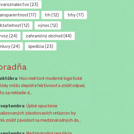
ovaroznalectvo
(23)
ransparentnosť
(17)
trh
(12)
trhy
(17)
držateľnosť
(12)
výnos
(12)
ývoz
(24)
zahraničný obchod
(44)
mluvy
(24)
špedícia
(23)
oradňa
 októbra
:
Hoci niektoré moderné logistické
ódy môžu zlepšiť efektívnosť a znížiť odpad,
o sa nekladie d...
. septembra
:
Úplné opustenie
balizovaných zásobovacích reťazcov by
lo znížiť závislosť na medzinárodných do...
. septembra
:
Medzinárodná regulácia