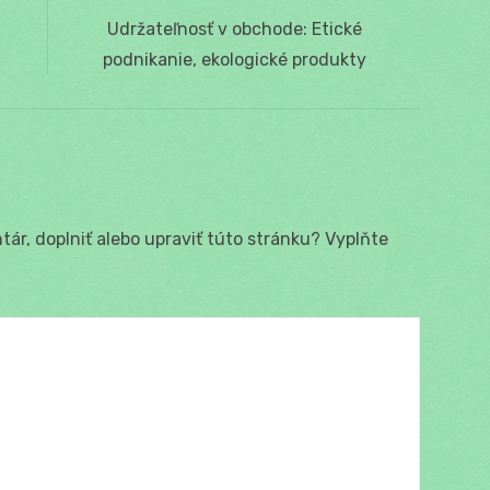
Next
Udržateľnosť v obchode: Etické
post:
podnikanie, ekologické produkty
ár, doplniť alebo upraviť túto stránku? Vyplňte