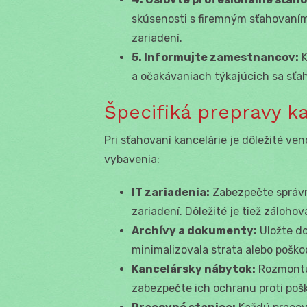
skúsenosti s firemným sťahovaní
zariadení.
5. Informujte zamestnancov:
K
a očakávaniach týkajúcich sa sťa
Špecifiká prepravy k
Pri sťahovaní kancelárie je dôležité v
vybavenia:
IT zariadenia:
Zabezpečte správne
zariadení. Dôležité je tiež záloho
Archívy a dokumenty:
Uložte d
minimalizovala strata alebo poško
Kancelársky nábytok:
Rozmontuj
zabezpečte ich ochranu proti poš