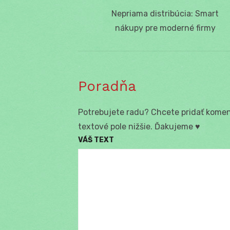
Navigácia
Previous
Nepriama distribúcia: Smart
v
post:
nákupy pre moderné firmy
článku
Poradňa
Potrebujete radu? Chcete pridať koment
textové pole nižšie. Ďakujeme ♥
VÁŠ TEXT