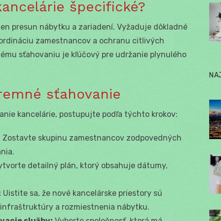
ancelárie špecifické?
len presun nábytku a zariadení. Vyžaduje dôkladné
oordináciu zamestnancov a ochranu citlivých
nému sťahovaniu je kľúčový pre udržanie plynulého
NA
iremné sťahovanie
nie kancelárie, postupujte podľa týchto krokov:
:
Zostavte skupinu zamestnancov zodpovedných
nia.
tvorte detailný plán, ktorý obsahuje dátumy,
:
Uistite sa, že nové kancelárske priestory sú
T infraštruktúry a rozmiestnenia nábytku.
vacie služby:
Vyberte spoločnosť, ktorá má