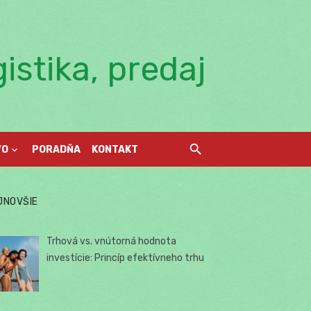
istika, predaj
VO
PORADŇA
KONTAKT
JNOVŠIE
Trhová vs. vnútorná hodnota
investície: Princíp efektívneho trhu