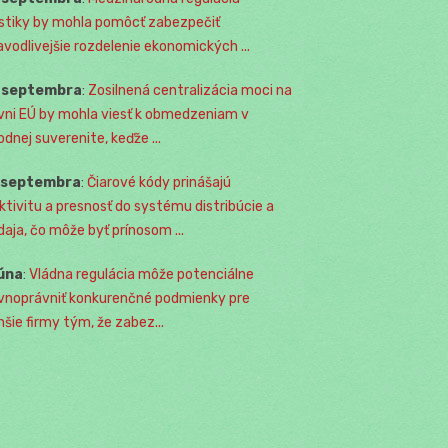
istiky by mohla pomôcť zabezpečiť
avodlivejšie rozdelenie ekonomických ...
. septembra
:
Zosilnená centralizácia moci na
vni EÚ by mohla viesť k obmedzeniam v
odnej suverenite, keďže ...
. septembra
:
Čiarové kódy prinášajú
ktivitu a presnosť do systému distribúcie a
daja, čo môže byť prínosom ...
júna
:
Vládna regulácia môže potenciálne
vnoprávniť konkurenčné podmienky pre
šie firmy tým, že zabez...