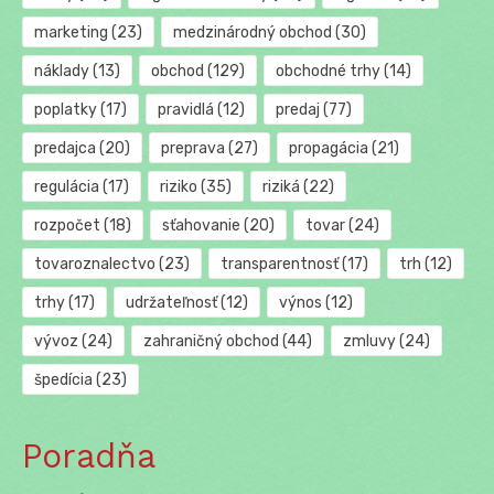
marketing
(23)
medzinárodný obchod
(30)
náklady
(13)
obchod
(129)
obchodné trhy
(14)
poplatky
(17)
pravidlá
(12)
predaj
(77)
predajca
(20)
preprava
(27)
propagácia
(21)
regulácia
(17)
riziko
(35)
riziká
(22)
rozpočet
(18)
sťahovanie
(20)
tovar
(24)
tovaroznalectvo
(23)
transparentnosť
(17)
trh
(12)
trhy
(17)
udržateľnosť
(12)
výnos
(12)
vývoz
(24)
zahraničný obchod
(44)
zmluvy
(24)
špedícia
(23)
Poradňa