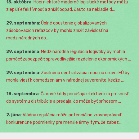
15. októbra
:
Hoci niektoré moderné logistické metódy môžu
zlepšiť efektívnosť a znížiť odpad, často sa nekladie d...
29. septembra
:
Úplné opustenie globalizovaných
zásobovacích reťazcov by mohlo znížiť závislosť na
medzinárodných do...
29. septembra
:
Medzinárodná regulácia logistiky by mohla
pomôcť zabezpečiť spravodlivejšie rozdelenie ekonomických ...
29. septembra
:
Zosilnená centralizácia moci na úrovni EÚ by
mohla viesť k obmedzeniam v národnej suverenite, keďže ...
18. septembra
:
Čiarové kódy prinášajú efektivitu a presnosť
do systému distribúcie a predaja, čo môže byť prínosom ...
2. júna
:
Vládna regulácia môže potenciálne zrovnoprávniť
konkurenčné podmienky pre menšie firmy tým, že zabez...