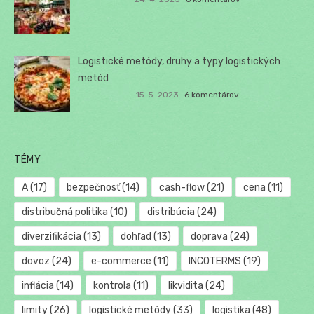
Logistické metódy, druhy a typy logistických
metód
15. 5. 2023
6 komentárov
TÉMY
A
(17)
bezpečnosť
(14)
cash-flow
(21)
cena
(11)
distribučná politika
(10)
distribúcia
(24)
diverzifikácia
(13)
dohľad
(13)
doprava
(24)
dovoz
(24)
e-commerce
(11)
INCOTERMS
(19)
inflácia
(14)
kontrola
(11)
likvidita
(24)
limity
(26)
logistické metódy
(33)
logistika
(48)