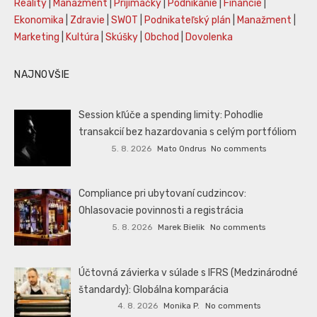
Reality
|
Manažment
|
Prijímáčky
|
Podnikanie
|
Financie
|
Ekonomika
|
Zdravie
|
SWOT
|
Podnikateľský plán
|
Manažment
|
Marketing
|
Kultúra
|
Skúšky
|
Obchod
|
Dovolenka
NAJNOVŠIE
Session kľúče a spending limity: Pohodlie
transakcií bez hazardovania s celým portfóliom
5. 8. 2026
Mato Ondrus
No comments
Compliance pri ubytovaní cudzincov:
Ohlasovacie povinnosti a registrácia
5. 8. 2026
Marek Bielik
No comments
Účtovná závierka v súlade s IFRS (Medzinárodné
štandardy): Globálna komparácia
4. 8. 2026
Monika P.
No comments