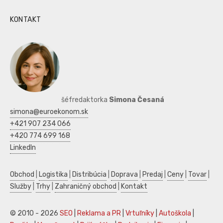
KONTAKT
šéfredaktorka
Simona Česaná
simona@euroekonom.sk
+421 907 234 066
+420 774 699 168
LinkedIn
Obchod
|
Logistika
|
Distribúcia
|
Doprava
|
Predaj
|
Ceny
|
Tovar
|
Služby
|
Trhy
|
Zahraničný obchod
|
Kontakt
© 2010 - 2026
SEO
|
Reklama a PR
|
Vrtuľníky
|
Autoškola
|