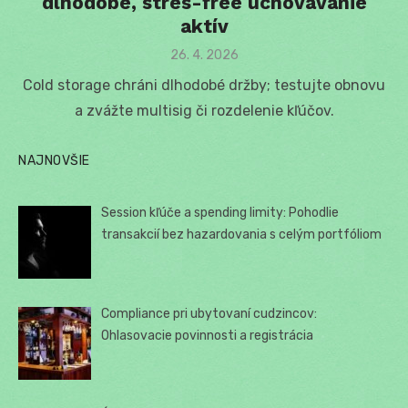
dlhodobé, stres-free uchovávanie
aktív
Posted
26. 4. 2026
on
Cold storage chráni dlhodobé držby; testujte obnovu
a zvážte multisig či rozdelenie kľúčov.
NAJNOVŠIE
Session kľúče a spending limity: Pohodlie
transakcií bez hazardovania s celým portfóliom
Compliance pri ubytovaní cudzincov:
Ohlasovacie povinnosti a registrácia