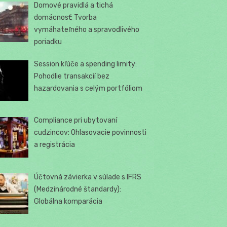
Domové pravidlá a tichá
domácnosť: Tvorba
vymáhateľného a spravodlivého
poriadku
Session kľúče a spending limity:
Pohodlie transakcií bez
hazardovania s celým portfóliom
Compliance pri ubytovaní
cudzincov: Ohlasovacie povinnosti
a registrácia
Účtovná závierka v súlade s IFRS
(Medzinárodné štandardy):
Globálna komparácia