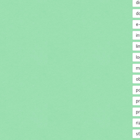
di
d
e
in
li
lo
m
o
p
p
p
ri
s