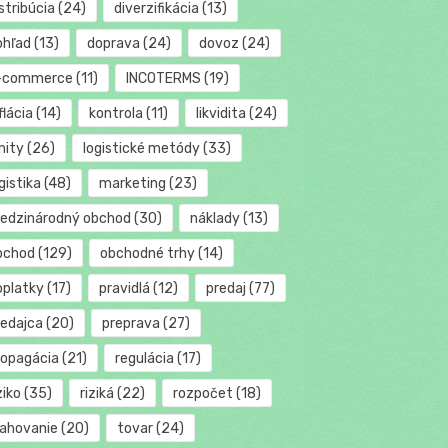
stribúcia
(24)
diverzifikácia
(13)
ohľad
(13)
doprava
(24)
dovoz
(24)
-commerce
(11)
INCOTERMS
(19)
flácia
(14)
kontrola
(11)
likvidita
(24)
mity
(26)
logistické metódy
(33)
gistika
(48)
marketing
(23)
edzinárodný obchod
(30)
náklady
(13)
bchod
(129)
obchodné trhy
(14)
oplatky
(17)
pravidlá
(12)
predaj
(77)
redajca
(20)
preprava
(27)
ropagácia
(21)
regulácia
(17)
ziko
(35)
riziká
(22)
rozpočet
(18)
ťahovanie
(20)
tovar
(24)