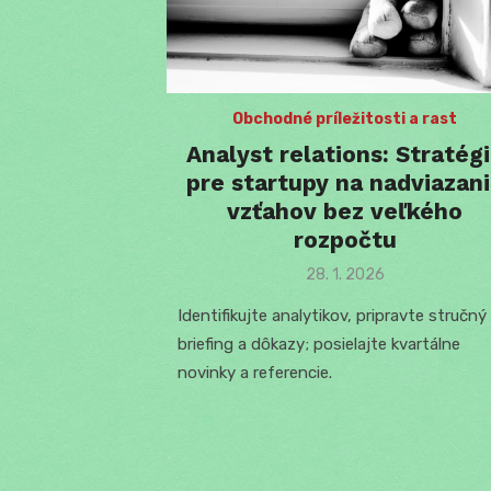
Obchodné príležitosti a rast
Analyst relations: Stratég
pre startupy na nadviazan
vzťahov bez veľkého
rozpočtu
Posted
28. 1. 2026
on
Identifikujte analytikov, pripravte stručný
briefing a dôkazy; posielajte kvartálne
novinky a referencie.