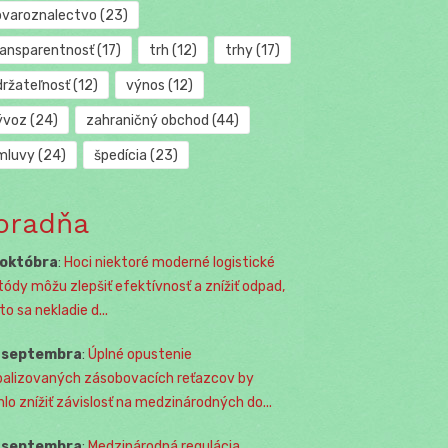
ovaroznalectvo
(23)
ransparentnosť
(17)
trh
(12)
trhy
(17)
držateľnosť
(12)
výnos
(12)
ývoz
(24)
zahraničný obchod
(44)
mluvy
(24)
špedícia
(23)
oradňa
 októbra
:
Hoci niektoré moderné logistické
ódy môžu zlepšiť efektívnosť a znížiť odpad,
o sa nekladie d...
. septembra
:
Úplné opustenie
balizovaných zásobovacích reťazcov by
lo znížiť závislosť na medzinárodných do...
. septembra
:
Medzinárodná regulácia