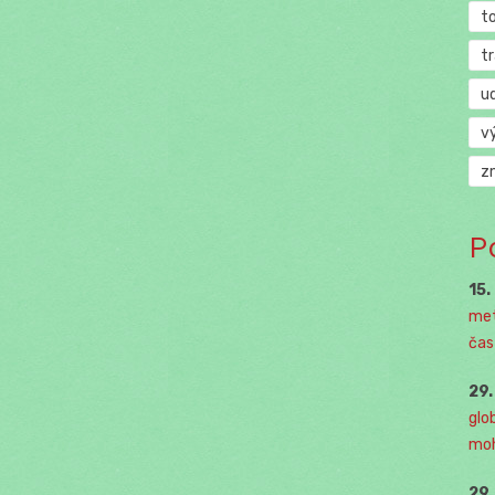
t
t
u
v
z
P
15.
met
čast
29
glo
moh
29