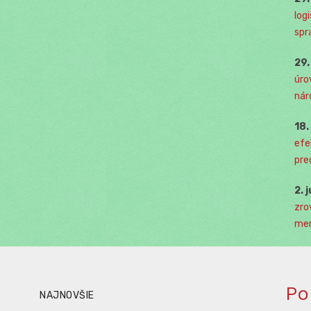
log
spr
29
úro
nár
18
efe
pre
2. 
zro
men
Po
NAJNOVŠIE