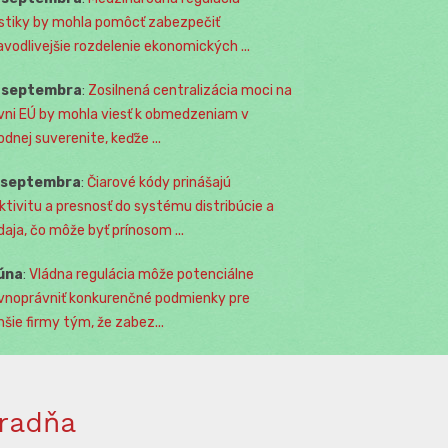
istiky by mohla pomôcť zabezpečiť
avodlivejšie rozdelenie ekonomických ...
. septembra
:
Zosilnená centralizácia moci na
vni EÚ by mohla viesť k obmedzeniam v
odnej suverenite, keďže ...
. septembra
:
Čiarové kódy prinášajú
ktivitu a presnosť do systému distribúcie a
daja, čo môže byť prínosom ...
júna
:
Vládna regulácia môže potenciálne
vnoprávniť konkurenčné podmienky pre
šie firmy tým, že zabez...
radňa