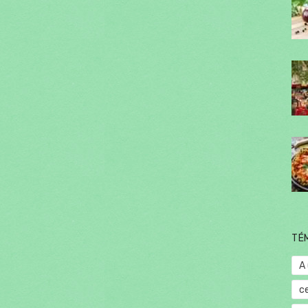
TÉ
A
c