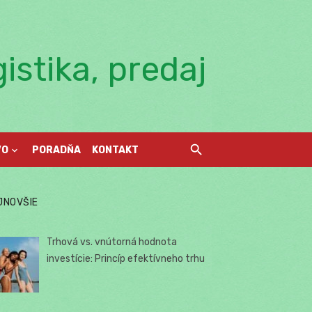
istika, predaj
VO
PORADŇA
KONTAKT
JNOVŠIE
Trhová vs. vnútorná hodnota
investície: Princíp efektívneho trhu