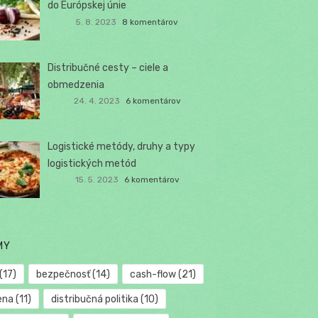
do Európskej únie
5. 8. 2023
8 komentárov
Distribučné cesty – ciele a
obmedzenia
24. 4. 2023
6 komentárov
Logistické metódy, druhy a typy
logistických metód
15. 5. 2023
6 komentárov
MY
(17)
bezpečnosť
(14)
cash-flow
(21)
ena
(11)
distribučná politika
(10)