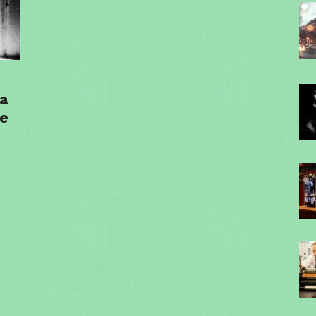
ia
ie