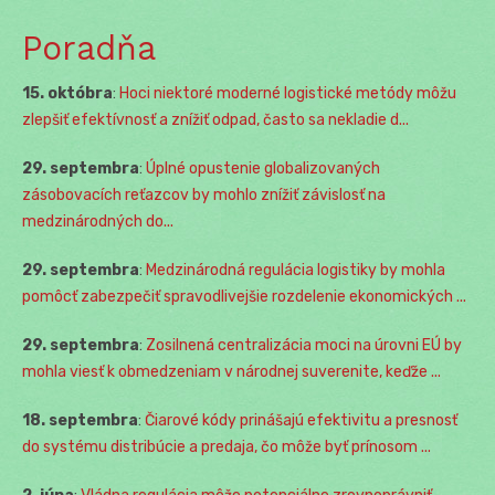
Poradňa
15. októbra
:
Hoci niektoré moderné logistické metódy môžu
zlepšiť efektívnosť a znížiť odpad, často sa nekladie d...
29. septembra
:
Úplné opustenie globalizovaných
zásobovacích reťazcov by mohlo znížiť závislosť na
medzinárodných do...
29. septembra
:
Medzinárodná regulácia logistiky by mohla
pomôcť zabezpečiť spravodlivejšie rozdelenie ekonomických ...
29. septembra
:
Zosilnená centralizácia moci na úrovni EÚ by
mohla viesť k obmedzeniam v národnej suverenite, keďže ...
18. septembra
:
Čiarové kódy prinášajú efektivitu a presnosť
do systému distribúcie a predaja, čo môže byť prínosom ...