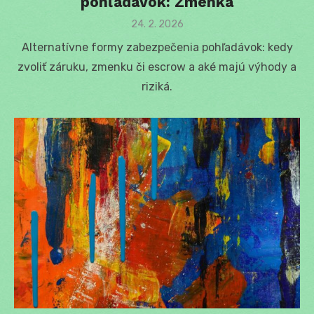
pohľadávok: Zmenka
Posted
24. 2. 2026
on
Alternatívne formy zabezpečenia pohľadávok: kedy
zvoliť záruku, zmenku či escrow a aké majú výhody a
riziká.