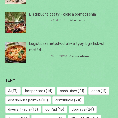
Distribučné cesty – ciele a obmedzenia
24. 4. 2023
6 komentárov
Logistické metódy, druhy a typy logistických
metód
15. 5. 2023
6 komentárov
TÉMY
A
(17)
bezpečnosť
(14)
cash-flow
(21)
cena
(11)
distribučná politika
(10)
distribúcia
(24)
diverzifikácia
(13)
dohľad
(13)
doprava
(24)