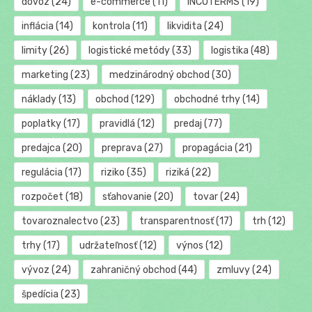
dovoz
(24)
e-commerce
(11)
INCOTERMS
(19)
inflácia
(14)
kontrola
(11)
likvidita
(24)
limity
(26)
logistické metódy
(33)
logistika
(48)
marketing
(23)
medzinárodný obchod
(30)
náklady
(13)
obchod
(129)
obchodné trhy
(14)
poplatky
(17)
pravidlá
(12)
predaj
(77)
predajca
(20)
preprava
(27)
propagácia
(21)
regulácia
(17)
riziko
(35)
riziká
(22)
rozpočet
(18)
sťahovanie
(20)
tovar
(24)
tovaroznalectvo
(23)
transparentnosť
(17)
trh
(12)
trhy
(17)
udržateľnosť
(12)
výnos
(12)
vývoz
(24)
zahraničný obchod
(44)
zmluvy
(24)
špedícia
(23)