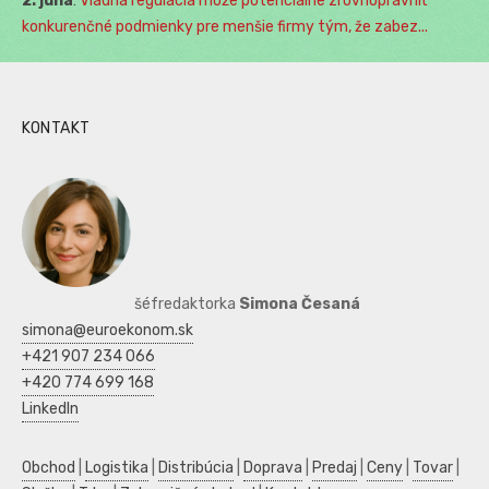
2. júna
:
Vládna regulácia môže potenciálne zrovnoprávniť
konkurenčné podmienky pre menšie firmy tým, že zabez...
KONTAKT
šéfredaktorka
Simona Česaná
simona@euroekonom.sk
+421 907 234 066
+420 774 699 168
LinkedIn
Obchod
|
Logistika
|
Distribúcia
|
Doprava
|
Predaj
|
Ceny
|
Tovar
|