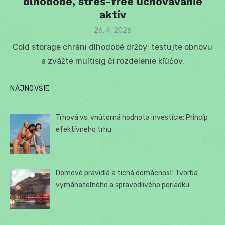
dlhodobé, stres-free uchovávanie
aktív
Posted
26. 4. 2026
on
Cold storage chráni dlhodobé držby; testujte obnovu
a zvážte multisig či rozdelenie kľúčov.
NAJNOVŠIE
Trhová vs. vnútorná hodnota investície: Princíp
efektívneho trhu
Domové pravidlá a tichá domácnosť: Tvorba
vymáhateľného a spravodlivého poriadku