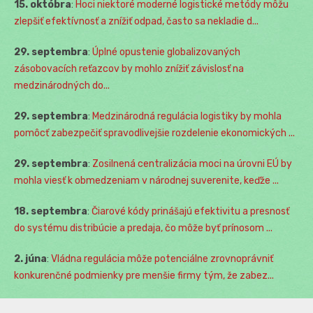
15. októbra
:
Hoci niektoré moderné logistické metódy môžu
zlepšiť efektívnosť a znížiť odpad, často sa nekladie d...
29. septembra
:
Úplné opustenie globalizovaných
zásobovacích reťazcov by mohlo znížiť závislosť na
medzinárodných do...
29. septembra
:
Medzinárodná regulácia logistiky by mohla
pomôcť zabezpečiť spravodlivejšie rozdelenie ekonomických ...
29. septembra
:
Zosilnená centralizácia moci na úrovni EÚ by
mohla viesť k obmedzeniam v národnej suverenite, keďže ...
18. septembra
:
Čiarové kódy prinášajú efektivitu a presnosť
do systému distribúcie a predaja, čo môže byť prínosom ...
2. júna
:
Vládna regulácia môže potenciálne zrovnoprávniť
konkurenčné podmienky pre menšie firmy tým, že zabez...