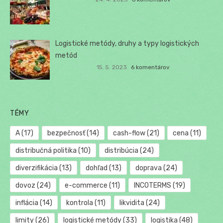
Logistické metódy, druhy a typy logistických
metód
15. 5. 2023
6 komentárov
TÉMY
A
(17)
bezpečnosť
(14)
cash-flow
(21)
cena
(11)
distribučná politika
(10)
distribúcia
(24)
diverzifikácia
(13)
dohľad
(13)
doprava
(24)
dovoz
(24)
e-commerce
(11)
INCOTERMS
(19)
inflácia
(14)
kontrola
(11)
likvidita
(24)
limity
(26)
logistické metódy
(33)
logistika
(48)