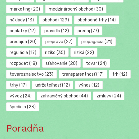
marketing
(23)
medzinárodný obchod
(30)
náklady
(13)
obchod
(129)
obchodné trhy
(14)
poplatky
(17)
pravidlá
(12)
predaj
(77)
predajca
(20)
preprava
(27)
propagácia
(21)
regulácia
(17)
riziko
(35)
riziká
(22)
rozpočet
(18)
sťahovanie
(20)
tovar
(24)
tovaroznalectvo
(23)
transparentnosť
(17)
trh
(12)
trhy
(17)
udržateľnosť
(12)
výnos
(12)
vývoz
(24)
zahraničný obchod
(44)
zmluvy
(24)
špedícia
(23)
Poradňa