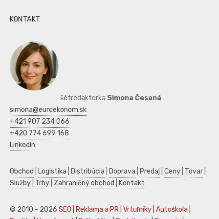
KONTAKT
šéfredaktorka
Simona Česaná
simona@euroekonom.sk
+421 907 234 066
+420 774 699 168
LinkedIn
Obchod
|
Logistika
|
Distribúcia
|
Doprava
|
Predaj
|
Ceny
|
Tovar
|
Služby
|
Trhy
|
Zahraničný obchod
|
Kontakt
© 2010 - 2026
SEO
|
Reklama a PR
|
Vrtuľníky
|
Autoškola
|