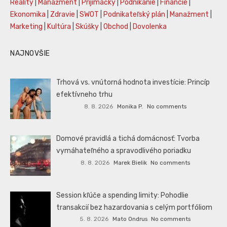
Reality
|
Manažment
|
Prijímáčky
|
Podnikanie
|
Financie
|
Ekonomika
|
Zdravie
|
SWOT
|
Podnikateľský plán
|
Manažment
|
Marketing
|
Kultúra
|
Skúšky
|
Obchod
|
Dovolenka
NAJNOVŠIE
Trhová vs. vnútorná hodnota investície: Princíp
efektívneho trhu
8. 8. 2026
Monika P.
No comments
Domové pravidlá a tichá domácnosť: Tvorba
vymáhateľného a spravodlivého poriadku
8. 8. 2026
Marek Bielik
No comments
Session kľúče a spending limity: Pohodlie
transakcií bez hazardovania s celým portfóliom
5. 8. 2026
Mato Ondrus
No comments