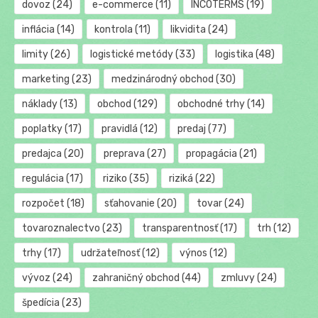
dovoz
(24)
e-commerce
(11)
INCOTERMS
(19)
inflácia
(14)
kontrola
(11)
likvidita
(24)
limity
(26)
logistické metódy
(33)
logistika
(48)
marketing
(23)
medzinárodný obchod
(30)
náklady
(13)
obchod
(129)
obchodné trhy
(14)
poplatky
(17)
pravidlá
(12)
predaj
(77)
predajca
(20)
preprava
(27)
propagácia
(21)
regulácia
(17)
riziko
(35)
riziká
(22)
rozpočet
(18)
sťahovanie
(20)
tovar
(24)
tovaroznalectvo
(23)
transparentnosť
(17)
trh
(12)
trhy
(17)
udržateľnosť
(12)
výnos
(12)
vývoz
(24)
zahraničný obchod
(44)
zmluvy
(24)
špedícia
(23)