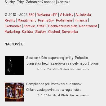
Služby
|
Trhy
|
Zahraničný obchod
|
Kontakt
© 2010 - 2026
SEO
|
Reklama a PR
|
Vrtuľníky
|
Autoškola
|
Reality
|
Manažment
|
Prijímáčky
|
Podnikanie
|
Financie
|
Ekonomika
|
Zdravie
|
SWOT
|
Podnikateľský plán
|
Manažment
|
Marketing
|
Kultúra
|
Skúšky
|
Obchod
|
Dovolenka
NAJNOVŠIE
Session kľúče a spending limity: Pohodlie
transakcií bez hazardovania s celým portfóliom
5. 8. 2026
Mato Ondrus
No comments
Compliance pri ubytovaní cudzincov:
Ohlasovacie povinnosti a registrácia
5. 8. 2026
Marek Bielik
No comments