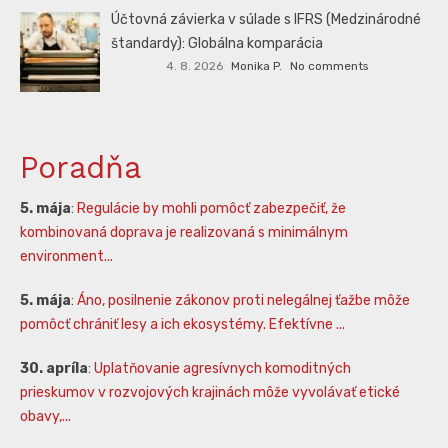
Účtovná závierka v súlade s IFRS (Medzinárodné
štandardy): Globálna komparácia
4. 8. 2026
Monika P.
No comments
Poradňa
5. mája
:
Regulácie by mohli pomôcť zabezpečiť, že
kombinovaná doprava je realizovaná s minimálnym
environment...
5. mája
:
Áno, posilnenie zákonov proti nelegálnej ťažbe môže
pomôcť chrániť lesy a ich ekosystémy. Efektívne ...
30. apríla
:
Uplatňovanie agresívnych komoditných
prieskumov v rozvojových krajinách môže vyvolávať etické
obavy,...