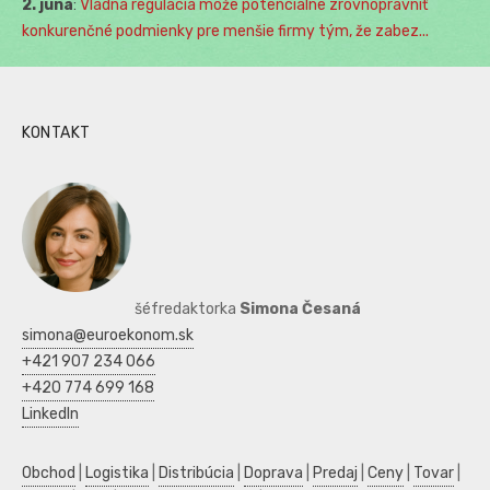
2. júna
:
Vládna regulácia môže potenciálne zrovnoprávniť
konkurenčné podmienky pre menšie firmy tým, že zabez...
KONTAKT
šéfredaktorka
Simona Česaná
simona@euroekonom.sk
+421 907 234 066
+420 774 699 168
LinkedIn
Obchod
|
Logistika
|
Distribúcia
|
Doprava
|
Predaj
|
Ceny
|
Tovar
|