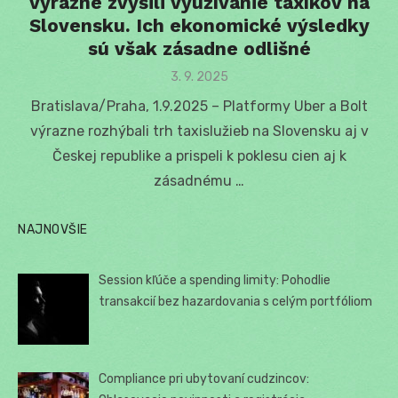
výrazne zvýšili využívanie taxíkov na
Slovensku. Ich ekonomické výsledky
sú však zásadne odlišné
Posted
3. 9. 2025
on
Bratislava/Praha, 1.9.2025 – Platformy Uber a Bolt
výrazne rozhýbali trh taxislužieb na Slovensku aj v
Českej republike a prispeli k poklesu cien aj k
zásadnému …
NAJNOVŠIE
Session kľúče a spending limity: Pohodlie
transakcií bez hazardovania s celým portfóliom
Compliance pri ubytovaní cudzincov: