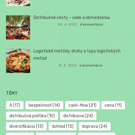
Distribučné cesty – ciele a obmedzenia
24. 4. 2023
6 komentárov
Logistické metódy, druhy a typy logistických
metód
15. 5. 2023
6 komentárov
TÉMY
A
(17)
bezpečnosť
(14)
cash-flow
(21)
cena
(11)
distribučná politika
(10)
distribúcia
(24)
diverzifikácia
(13)
dohľad
(13)
doprava
(24)