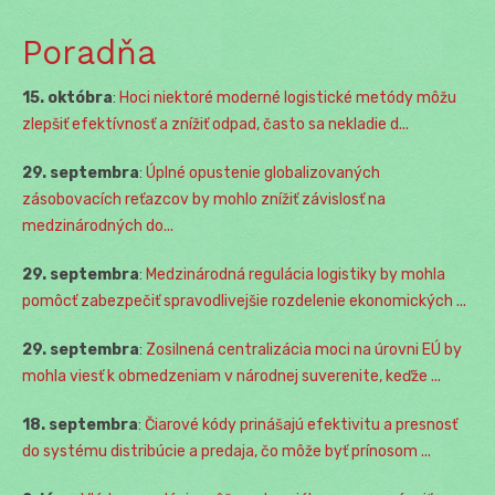
Poradňa
15. októbra
:
Hoci niektoré moderné logistické metódy môžu
zlepšiť efektívnosť a znížiť odpad, často sa nekladie d...
29. septembra
:
Úplné opustenie globalizovaných
zásobovacích reťazcov by mohlo znížiť závislosť na
medzinárodných do...
29. septembra
:
Medzinárodná regulácia logistiky by mohla
pomôcť zabezpečiť spravodlivejšie rozdelenie ekonomických ...
29. septembra
:
Zosilnená centralizácia moci na úrovni EÚ by
mohla viesť k obmedzeniam v národnej suverenite, keďže ...
18. septembra
:
Čiarové kódy prinášajú efektivitu a presnosť
do systému distribúcie a predaja, čo môže byť prínosom ...