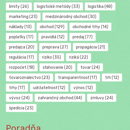
limity
(26)
logistické metódy
(33)
logistika
(48)
marketing
(23)
medzinárodný obchod
(30)
náklady
(13)
obchod
(129)
obchodné trhy
(14)
poplatky
(17)
pravidlá
(12)
predaj
(77)
predajca
(20)
preprava
(27)
propagácia
(21)
regulácia
(17)
riziko
(35)
riziká
(22)
rozpočet
(18)
sťahovanie
(20)
tovar
(24)
tovaroznalectvo
(23)
transparentnosť
(17)
trh
(12)
trhy
(17)
udržateľnosť
(12)
výnos
(12)
vývoz
(24)
zahraničný obchod
(44)
zmluvy
(24)
špedícia
(23)
Poradňa