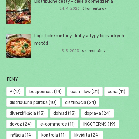
Distribučné cesty – ciele a obmedzenia
24. 4. 2023
6 komentárov
Logistické metódy, druhy a typy logistických
metód
15. 5. 2023
6 komentárov
TÉMY
A
(17)
bezpečnosť
(14)
cash-flow
(21)
cena
(11)
distribučná politika
(10)
distribúcia
(24)
diverzifikácia
(13)
dohľad
(13)
doprava
(24)
dovoz
(24)
e-commerce
(11)
INCOTERMS
(19)
inflácia
(14)
kontrola
(11)
likvidita
(24)