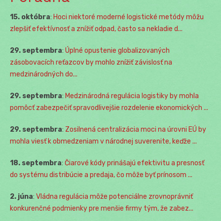
15. októbra
:
Hoci niektoré moderné logistické metódy môžu
zlepšiť efektívnosť a znížiť odpad, často sa nekladie d...
29. septembra
:
Úplné opustenie globalizovaných
zásobovacích reťazcov by mohlo znížiť závislosť na
medzinárodných do...
29. septembra
:
Medzinárodná regulácia logistiky by mohla
pomôcť zabezpečiť spravodlivejšie rozdelenie ekonomických ...
29. septembra
:
Zosilnená centralizácia moci na úrovni EÚ by
mohla viesť k obmedzeniam v národnej suverenite, keďže ...
18. septembra
:
Čiarové kódy prinášajú efektivitu a presnosť
do systému distribúcie a predaja, čo môže byť prínosom ...
2. júna
:
Vládna regulácia môže potenciálne zrovnoprávniť
konkurenčné podmienky pre menšie firmy tým, že zabez...