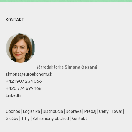
KONTAKT
šéfredaktorka
Simona Česaná
simona@euroekonom.sk
+421 907 234 066
+420 774 699 168
LinkedIn
Obchod
|
Logistika
|
Distribúcia
|
Doprava
|
Predaj
|
Ceny
|
Tovar
|
Služby
|
Trhy
|
Zahraničný obchod
|
Kontakt