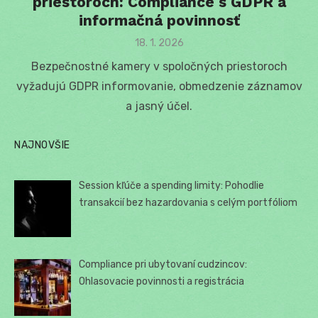
priestoroch: Compliance s GDPR a
informačná povinnosť
Posted
18. 1. 2026
on
Bezpečnostné kamery v spoločných priestoroch
vyžadujú GDPR informovanie, obmedzenie záznamov
a jasný účel.
NAJNOVŠIE
Session kľúče a spending limity: Pohodlie
transakcií bez hazardovania s celým portfóliom
Compliance pri ubytovaní cudzincov:
Ohlasovacie povinnosti a registrácia