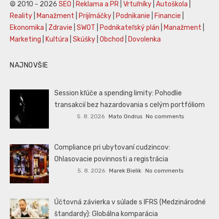
© 2010 - 2026
SEO
|
Reklama a PR
|
Vrtuľníky
|
Autoškola
|
Reality
|
Manažment
|
Prijímáčky
|
Podnikanie
|
Financie
|
Ekonomika
|
Zdravie
|
SWOT
|
Podnikateľský plán
|
Manažment
|
Marketing
|
Kultúra
|
Skúšky
|
Obchod
|
Dovolenka
NAJNOVŠIE
Session kľúče a spending limity: Pohodlie
transakcií bez hazardovania s celým portfóliom
5. 8. 2026
Mato Ondrus
No comments
Compliance pri ubytovaní cudzincov:
Ohlasovacie povinnosti a registrácia
5. 8. 2026
Marek Bielik
No comments
Účtovná závierka v súlade s IFRS (Medzinárodné
štandardy): Globálna komparácia