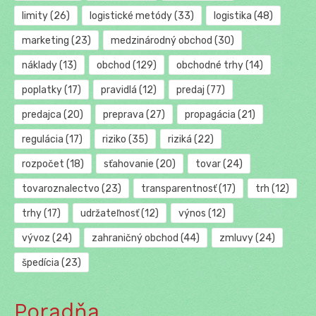
limity
(26)
logistické metódy
(33)
logistika
(48)
marketing
(23)
medzinárodný obchod
(30)
náklady
(13)
obchod
(129)
obchodné trhy
(14)
poplatky
(17)
pravidlá
(12)
predaj
(77)
predajca
(20)
preprava
(27)
propagácia
(21)
regulácia
(17)
riziko
(35)
riziká
(22)
rozpočet
(18)
sťahovanie
(20)
tovar
(24)
tovaroznalectvo
(23)
transparentnosť
(17)
trh
(12)
trhy
(17)
udržateľnosť
(12)
výnos
(12)
vývoz
(24)
zahraničný obchod
(44)
zmluvy
(24)
špedícia
(23)
Poradňa