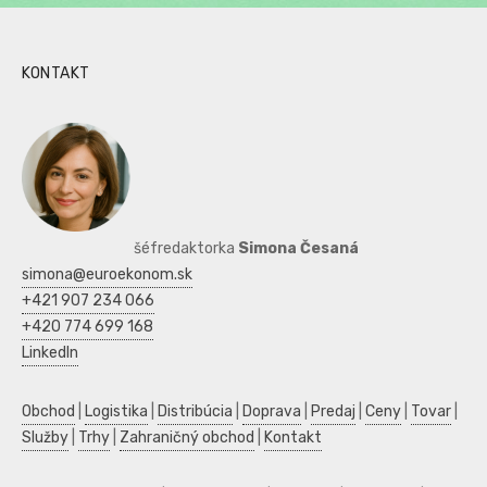
KONTAKT
šéfredaktorka
Simona Česaná
simona@euroekonom.sk
+421 907 234 066
+420 774 699 168
LinkedIn
Obchod
|
Logistika
|
Distribúcia
|
Doprava
|
Predaj
|
Ceny
|
Tovar
|
Služby
|
Trhy
|
Zahraničný obchod
|
Kontakt