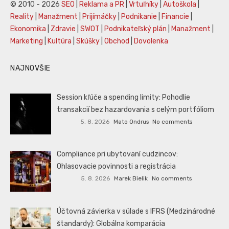
© 2010 - 2026
SEO
|
Reklama a PR
|
Vrtuľníky
|
Autoškola
|
Reality
|
Manažment
|
Prijímáčky
|
Podnikanie
|
Financie
|
Ekonomika
|
Zdravie
|
SWOT
|
Podnikateľský plán
|
Manažment
|
Marketing
|
Kultúra
|
Skúšky
|
Obchod
|
Dovolenka
NAJNOVŠIE
Session kľúče a spending limity: Pohodlie
transakcií bez hazardovania s celým portfóliom
5. 8. 2026
Mato Ondrus
No comments
Compliance pri ubytovaní cudzincov:
Ohlasovacie povinnosti a registrácia
5. 8. 2026
Marek Bielik
No comments
Účtovná závierka v súlade s IFRS (Medzinárodné
štandardy): Globálna komparácia