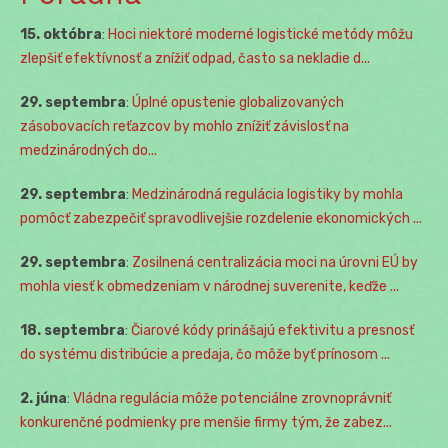
15. októbra
:
Hoci niektoré moderné logistické metódy môžu
zlepšiť efektívnosť a znížiť odpad, často sa nekladie d...
29. septembra
:
Úplné opustenie globalizovaných
zásobovacích reťazcov by mohlo znížiť závislosť na
medzinárodných do...
29. septembra
:
Medzinárodná regulácia logistiky by mohla
pomôcť zabezpečiť spravodlivejšie rozdelenie ekonomických ...
29. septembra
:
Zosilnená centralizácia moci na úrovni EÚ by
mohla viesť k obmedzeniam v národnej suverenite, keďže ...
18. septembra
:
Čiarové kódy prinášajú efektivitu a presnosť
do systému distribúcie a predaja, čo môže byť prínosom ...
2. júna
:
Vládna regulácia môže potenciálne zrovnoprávniť
konkurenčné podmienky pre menšie firmy tým, že zabez...