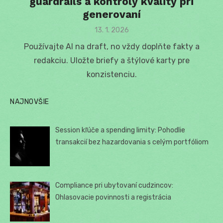
guardrails a kontroly kvality pri
generovaní
Posted
13. 1. 2026
on
Používajte AI na draft, no vždy doplňte fakty a
redakciu. Uložte briefy a štýlové karty pre
konzistenciu.
NAJNOVŠIE
Session kľúče a spending limity: Pohodlie
transakcií bez hazardovania s celým portfóliom
Compliance pri ubytovaní cudzincov:
Ohlasovacie povinnosti a registrácia