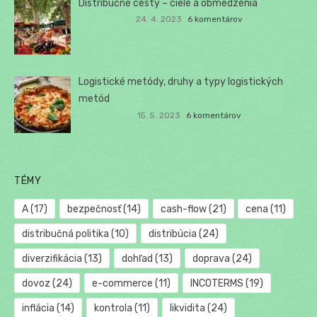
Distribučné cesty – ciele a obmedzenia
24. 4. 2023
6 komentárov
Logistické metódy, druhy a typy logistických
metód
15. 5. 2023
6 komentárov
TÉMY
A
(17)
bezpečnosť
(14)
cash-flow
(21)
cena
(11)
distribučná politika
(10)
distribúcia
(24)
diverzifikácia
(13)
dohľad
(13)
doprava
(24)
dovoz
(24)
e-commerce
(11)
INCOTERMS
(19)
inflácia
(14)
kontrola
(11)
likvidita
(24)