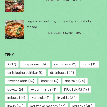
24. 4. 2023
6 komentárov
Logistické metódy, druhy a typy logistických
metód
15. 5. 2023
6 komentárov
TÉMY
A
(17)
bezpečnosť
(14)
cash-flow
(21)
cena
(11)
distribučná politika
(10)
distribúcia
(24)
diverzifikácia
(13)
dohľad
(13)
doprava
(24)
dovoz
(24)
e-commerce
(11)
INCOTERMS
(19)
inflácia
(14)
kontrola
(11)
likvidita
(24)
limity
(26)
logistické metódy
(33)
logistika
(48)