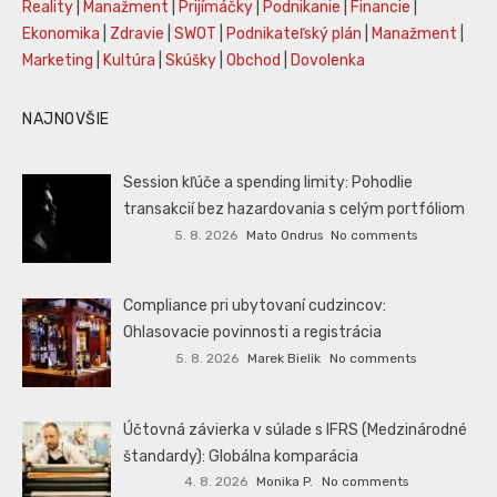
Reality
|
Manažment
|
Prijímáčky
|
Podnikanie
|
Financie
|
Ekonomika
|
Zdravie
|
SWOT
|
Podnikateľský plán
|
Manažment
|
Marketing
|
Kultúra
|
Skúšky
|
Obchod
|
Dovolenka
NAJNOVŠIE
Session kľúče a spending limity: Pohodlie
transakcií bez hazardovania s celým portfóliom
5. 8. 2026
Mato Ondrus
No comments
Compliance pri ubytovaní cudzincov:
Ohlasovacie povinnosti a registrácia
5. 8. 2026
Marek Bielik
No comments
Účtovná závierka v súlade s IFRS (Medzinárodné
štandardy): Globálna komparácia
4. 8. 2026
Monika P.
No comments