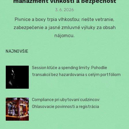
manažment vlhkosti a bezpečnosť
Posted
3. 6. 2026
on
Pivnice a boxy trpia vlhkosťou; riešte vetranie,
zabezpečenie a jasné zmluvné výluky za obsah
nájomcu.
NAJNOVŠIE
Session kľúče a spending limity: Pohodlie
transakcií bez hazardovania s celým portfóliom
Compliance pri ubytovaní cudzincov:
Ohlasovacie povinnosti a registrácia