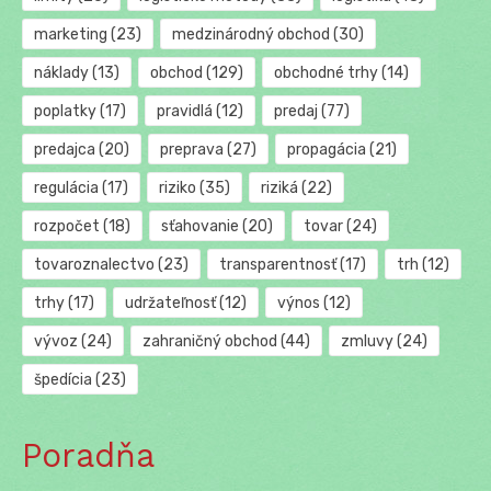
marketing
(23)
medzinárodný obchod
(30)
náklady
(13)
obchod
(129)
obchodné trhy
(14)
poplatky
(17)
pravidlá
(12)
predaj
(77)
predajca
(20)
preprava
(27)
propagácia
(21)
regulácia
(17)
riziko
(35)
riziká
(22)
rozpočet
(18)
sťahovanie
(20)
tovar
(24)
tovaroznalectvo
(23)
transparentnosť
(17)
trh
(12)
trhy
(17)
udržateľnosť
(12)
výnos
(12)
vývoz
(24)
zahraničný obchod
(44)
zmluvy
(24)
špedícia
(23)
Poradňa