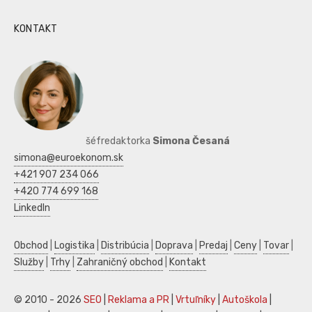
KONTAKT
šéfredaktorka
Simona Česaná
simona@euroekonom.sk
+421 907 234 066
+420 774 699 168
LinkedIn
Obchod
|
Logistika
|
Distribúcia
|
Doprava
|
Predaj
|
Ceny
|
Tovar
|
Služby
|
Trhy
|
Zahraničný obchod
|
Kontakt
© 2010 - 2026
SEO
|
Reklama a PR
|
Vrtuľníky
|
Autoškola
|