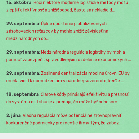
15. októbra
:
Hoci niektoré moderné logistické metódy môžu
zlepšiť efektívnosť a znížiť odpad, často sa nekladie d...
29. septembra
:
Úplné opustenie globalizovaných
zásobovacích reťazcov by mohlo znížiť závislosť na
medzinárodných do...
29. septembra
:
Medzinárodná regulácia logistiky by mohla
pomôcť zabezpečiť spravodlivejšie rozdelenie ekonomických ...
29. septembra
:
Zosilnená centralizácia moci na úrovni EÚ by
mohla viesť k obmedzeniam v národnej suverenite, keďže ...
18. septembra
:
Čiarové kódy prinášajú efektivitu a presnosť
do systému distribúcie a predaja, čo môže byť prínosom ...
2. júna
:
Vládna regulácia môže potenciálne zrovnoprávniť
konkurenčné podmienky pre menšie firmy tým, že zabez...