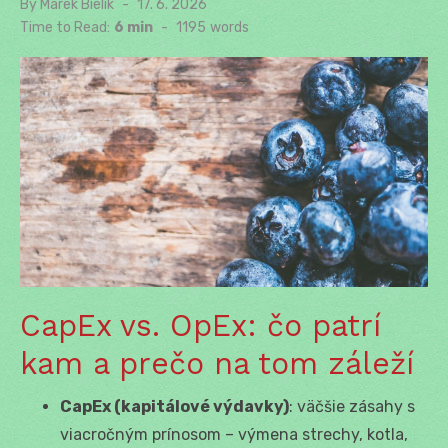
By
Marek Bielik
Posted
17. 6. 2026
on
Time to Read:
6 min
-
1195
words
CapEx vs. OpEx: čo patrí
kam a prečo na tom záleží
CapEx (kapitálové výdavky)
: väčšie zásahy s
viacročným prínosom – výmena strechy, kotla,