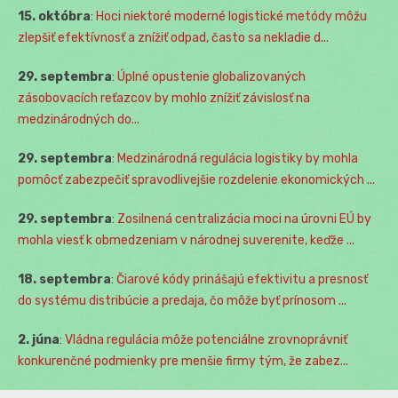
15. októbra
:
Hoci niektoré moderné logistické metódy môžu
zlepšiť efektívnosť a znížiť odpad, často sa nekladie d...
29. septembra
:
Úplné opustenie globalizovaných
zásobovacích reťazcov by mohlo znížiť závislosť na
medzinárodných do...
29. septembra
:
Medzinárodná regulácia logistiky by mohla
pomôcť zabezpečiť spravodlivejšie rozdelenie ekonomických ...
29. septembra
:
Zosilnená centralizácia moci na úrovni EÚ by
mohla viesť k obmedzeniam v národnej suverenite, keďže ...
18. septembra
:
Čiarové kódy prinášajú efektivitu a presnosť
do systému distribúcie a predaja, čo môže byť prínosom ...
2. júna
:
Vládna regulácia môže potenciálne zrovnoprávniť
konkurenčné podmienky pre menšie firmy tým, že zabez...