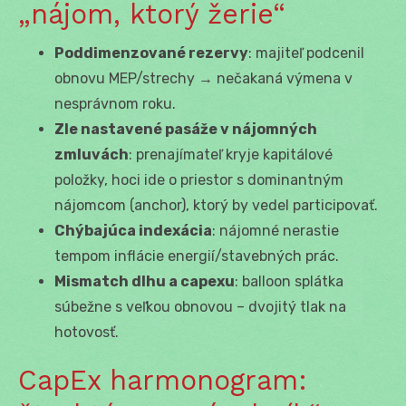
„nájom, ktorý žerie“
Poddimenzované rezervy
: majiteľ podcenil
obnovu MEP/strechy → nečakaná výmena v
nesprávnom roku.
Zle nastavené pasáže v nájomných
zmluvách
: prenajímateľ kryje kapitálové
položky, hoci ide o priestor s dominantným
nájomcom (anchor), ktorý by vedel participovať.
Chýbajúca indexácia
: nájomné nerastie
tempom inflácie energií/stavebných prác.
Mismatch dlhu a capexu
: balloon splátka
súbežne s veľkou obnovou – dvojitý tlak na
hotovosť.
CapEx harmonogram: