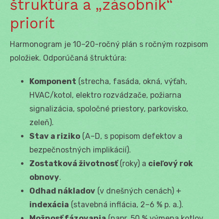
štruktúra a „zásobník“
priorít
Harmonogram je 10–20-ročný plán s ročným rozpisom
položiek. Odporúčaná štruktúra:
Komponent
(strecha, fasáda, okná, výťah,
HVAC/kotol, elektro rozvádzače, požiarna
signalizácia, spoločné priestory, parkovisko,
zeleň).
Stav a riziko
(A–D, s popisom defektov a
bezpečnostných implikácií).
Zostatková životnosť
(roky) a
cieľový rok
obnovy
.
Odhad nákladov
(v dnešných cenách) +
indexácia
(stavebná inflácia, 2–6 % p. a.).
Možnosť fázovania
(napr. 50 % výmena kotlov