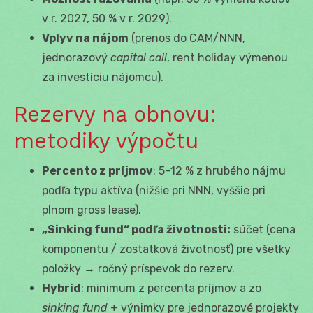
v r. 2027, 50 % v r. 2029).
Vplyv na nájom
(prenos do CAM/NNN,
jednorazový
capital call
, rent holiday výmenou
za investíciu nájomcu).
Rezervy na obnovu:
metodiky výpočtu
Percento z príjmov
: 5–12 % z hrubého nájmu
podľa typu aktíva (nižšie pri NNN, vyššie pri
plnom gross lease).
„Sinking fund“ podľa životnosti:
súčet (cena
komponentu / zostatková životnosť) pre všetky
položky → ročný príspevok do rezerv.
Hybrid
: minimum z percenta príjmov a zo
sinking fund
+ výnimky pre jednorazové projekty