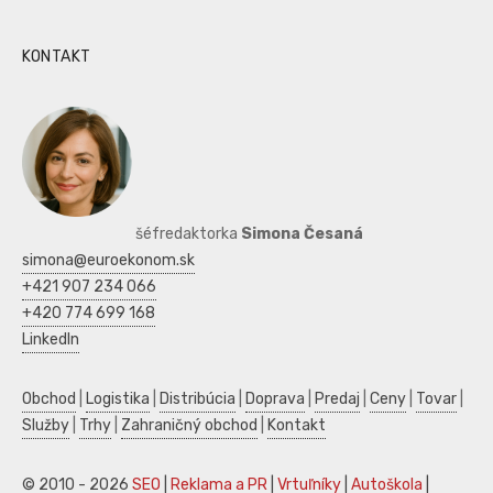
KONTAKT
šéfredaktorka
Simona Česaná
simona@euroekonom.sk
+421 907 234 066
+420 774 699 168
LinkedIn
Obchod
|
Logistika
|
Distribúcia
|
Doprava
|
Predaj
|
Ceny
|
Tovar
|
Služby
|
Trhy
|
Zahraničný obchod
|
Kontakt
© 2010 - 2026
SEO
|
Reklama a PR
|
Vrtuľníky
|
Autoškola
|