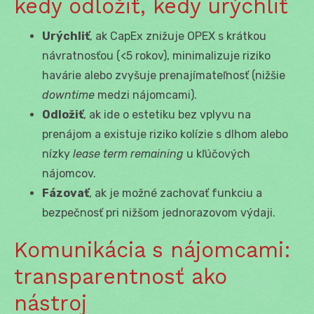
kedy odložiť, kedy urýchliť
Urýchliť
, ak CapEx znižuje OPEX s krátkou
návratnosťou (<5 rokov), minimalizuje riziko
havárie alebo zvyšuje prenajímateľnosť (nižšie
downtime
medzi nájomcami).
Odložiť
, ak ide o estetiku bez vplyvu na
prenájom a existuje riziko kolízie s dlhom alebo
nízky
lease term remaining
u kľúčových
nájomcov.
Fázovať
, ak je možné zachovať funkciu a
bezpečnosť pri nižšom jednorazovom výdaji.
Komunikácia s nájomcami:
transparentnosť ako
nástroj