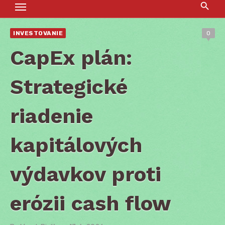
INVESTOVANIE
0
CapEx plán:
Strategické
riadenie
kapitálových
výdavkov proti
erózii cash flow