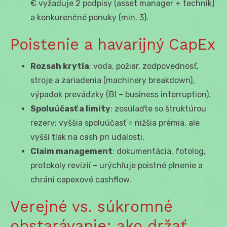
€ vyžaduje 2 podpisy (asset manager + technik)
a konkurenčné ponuky (min. 3).
Poistenie a havarijný CapEx
Rozsah krytia
: voda, požiar, zodpovednosť,
stroje a zariadenia (machinery breakdown),
výpadok prevádzky (BI – business interruption).
Spoluúčasť a limity
: zosúlaďte so štruktúrou
rezerv; vyššia spoluúčasť = nižšia prémia, ale
vyšší tlak na cash pri udalosti.
Claim management
: dokumentácia, fotolog,
protokoly revízií – urýchľuje poistné plnenie a
chráni capexové cashflow.
Verejné vs. súkromné
obstarávanie: ako držať