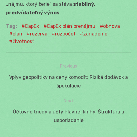
„nájmu, ktorý žerie“ sa stáva
stabilný,
predvídateľný výnos
.
Tag:
CapEx
CapEx plán prenájmu
obnova
plán
rezerva
rozpočet
zariadenie
životnosť
Previous
Navigácia
Previous
Vplyv geopolitiky na ceny komodít: Riziká dodávok a
v
post:
špekulácie
článku
Next
Next
Účtovné triedy a účty hlavnej knihy: Štruktúra a
post:
usporiadanie