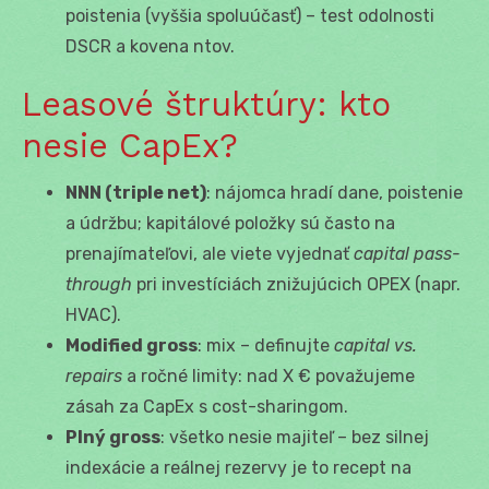
poistenia (vyššia spoluúčasť) – test odolnosti
DSCR a kovena ntov.
Leasové štruktúry: kto
nesie CapEx?
NNN (triple net)
: nájomca hradí dane, poistenie
a údržbu; kapitálové položky sú často na
prenajímateľovi, ale viete vyjednať
capital pass-
through
pri investíciách znižujúcich OPEX (napr.
HVAC).
Modified gross
: mix – definujte
capital vs.
repairs
a ročné limity: nad X € považujeme
zásah za CapEx s cost-sharingom.
Plný gross
: všetko nesie majiteľ – bez silnej
indexácie a reálnej rezervy je to recept na