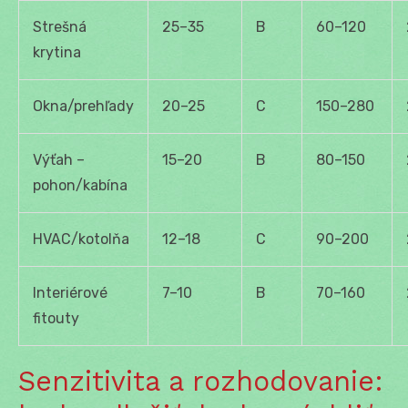
Strešná
25–35
B
60–120
krytina
Okna/prehľady
20–25
C
150–280
Výťah –
15–20
B
80–150
pohon/kabína
HVAC/kotolňa
12–18
C
90–200
Interiérové
7–10
B
70–160
fitouty
Senzitivita a rozhodovanie: