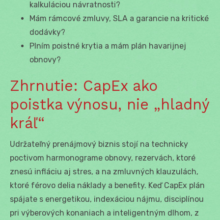
kalkuláciou návratnosti?
Mám rámcové zmluvy, SLA a garancie na kritické
dodávky?
Plním poistné krytia a mám plán havarijnej
obnovy?
Zhrnutie: CapEx ako
poistka výnosu, nie „hladný
kráľ“
Udržateľný prenájmový biznis stojí na technicky
poctivom harmonograme obnovy, rezervách, ktoré
znesú infláciu aj stres, a na zmluvných klauzulách,
ktoré férovo delia náklady a benefity. Keď CapEx plán
spájate s energetikou, indexáciou nájmu, disciplínou
pri výberových konaniach a inteligentným dlhom, z