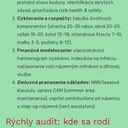
protokol stavu budovy, identifikácia skrytých
závad, prioritizácia rizík
health & safety
.
Cyklovanie a rozpočty:
tabuľka životnosti
komponentov (strecha 25–35 rokov, okná 20–25,
výťah 15–20, kotol 12–18, interiérové fitouty 7–10,
maľby 3–5, podlahy 8–12).
Finančné modelovanie:
viacscenárový
harmonogram výdavkov, indexácia na infláciu,
načasovanie voči nájomným míľnikom a dlhovej
službe.
Zmluvné prenesenie nákladov:
NNN/leasové
klauzuly, úpravy CAM (common area
maintenance),
capital contributions
od nájomcu
a step-up nájomné (rent escalators).
Rýchly audit: kde sa rodí