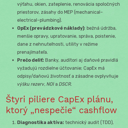
výťahu, okien, zateplenie, renovácia spoločných
priestorov, zásahy do MEP (mechanical–
electrical–plumbing).
OpEx (prevádzkové náklady)
: bežná údržba,
menšie opravy, upratovanie, správa, poistenie,
dane z nehnuteľnosti, utility v režime
prenajímateľa.
Prečo deliť:
Banky, audítori aj daňové pravidlá
vyžadujú rozdielne účtovanie; CapEx má
odpisy/daňovú životnosť a zásadne ovplyvňuje
výšku rezerv
,
NOI
a
DSCR
.
Štyri piliere CapEx plánu,
ktorý „nespečie“ cashflow
Diagnostika aktíva:
technický audit (TDD),