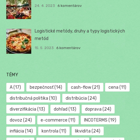
24. 4. 2023
6 komentárov
Logistické metódy, druhy a typy logistických
metód
15. 5. 2023
6 komentárov
TÉMY
A
(17)
bezpečnosť
(14)
cash-flow
(21)
cena
(11)
distribučná politika
(10)
distribúcia
(24)
diverzifikácia
(13)
dohľad
(13)
doprava
(24)
dovoz
(24)
e-commerce
(11)
INCOTERMS
(19)
inflácia
(14)
kontrola
(11)
likvidita
(24)