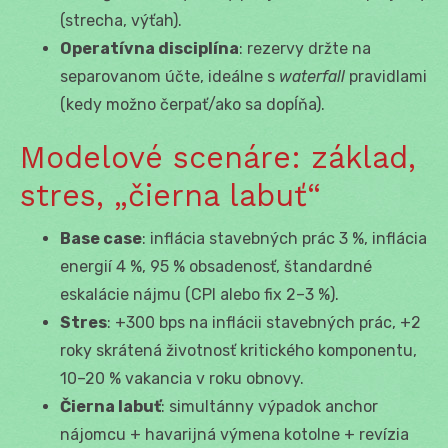
(strecha, výťah).
Operatívna disciplína
: rezervy držte na
separovanom účte, ideálne s
waterfall
pravidlami
(kedy možno čerpať/ako sa dopĺňa).
Modelové scenáre: základ,
stres, „čierna labuť“
Base case
: inflácia stavebných prác 3 %, inflácia
energií 4 %, 95 % obsadenosť, štandardné
eskalácie nájmu (CPI alebo fix 2–3 %).
Stres
: +300 bps na inflácii stavebných prác, +2
roky skrátená životnosť kritického komponentu,
10–20 % vakancia v roku obnovy.
Čierna labuť
: simultánny výpadok anchor
nájomcu + havarijná výmena kotolne + revízia