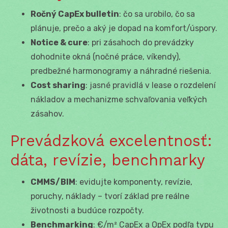
Ročný CapEx bulletin
: čo sa urobilo, čo sa
plánuje, prečo a aký je dopad na komfort/úspory.
Notice & cure
: pri zásahoch do prevádzky
dohodnite okná (nočné práce, víkendy),
predbežné harmonogramy a náhradné riešenia.
Cost sharing
: jasné pravidlá v lease o rozdelení
nákladov a mechanizme schvaľovania veľkých
zásahov.
Prevádzková excelentnosť:
dáta, revízie, benchmarky
CMMS/BIM
: evidujte komponenty, revízie,
poruchy, náklady – tvorí základ pre reálne
životnosti a budúce rozpočty.
Benchmarking
: €/m² CapEx a OpEx podľa typu