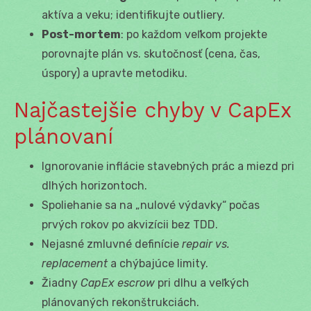
aktíva a veku; identifikujte outliery.
Post-mortem
: po každom veľkom projekte
porovnajte plán vs. skutočnosť (cena, čas,
úspory) a upravte metodiku.
Najčastejšie chyby v CapEx
plánovaní
Ignorovanie inflácie stavebných prác a miezd pri
dlhých horizontoch.
Spoliehanie sa na „nulové výdavky“ počas
prvých rokov po akvizícii bez TDD.
Nejasné zmluvné definície
repair vs.
replacement
a chýbajúce limity.
Žiadny
CapEx escrow
pri dlhu a veľkých
plánovaných rekonštrukciách.