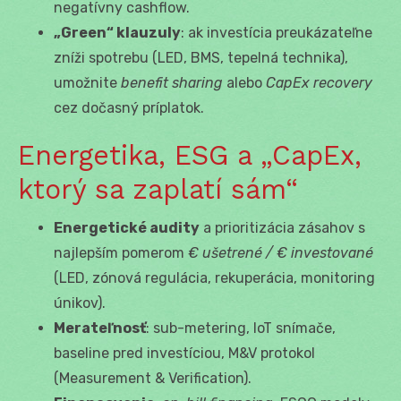
negatívny cashflow.
„Green“ klauzuly
: ak investícia preukázateľne
zníži spotrebu (LED, BMS, tepelná technika),
umožnite
benefit sharing
alebo
CapEx recovery
cez dočasný príplatok.
Energetika, ESG a „CapEx,
ktorý sa zaplatí sám“
Energetické audity
a prioritizácia zásahov s
najlepším pomerom
€ ušetrené / € investované
(LED, zónová regulácia, rekuperácia, monitoring
únikov).
Merateľnosť
: sub-metering, IoT snímače,
baseline pred investíciou, M&V protokol
(Measurement & Verification).