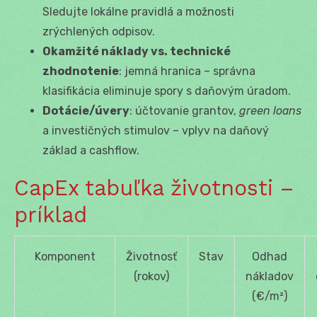
Sledujte lokálne pravidlá a možnosti
zrýchlených odpisov.
Okamžité náklady vs. technické
zhodnotenie
: jemná hranica – správna
klasifikácia eliminuje spory s daňovým úradom.
Dotácie/úvery
: účtovanie grantov,
green loans
a investičných stimulov – vplyv na daňový
základ a cashflow.
CapEx tabuľka životnosti –
príklad
Komponent
Životnosť
Stav
Odhad
(rokov)
nákladov
(€/m²)