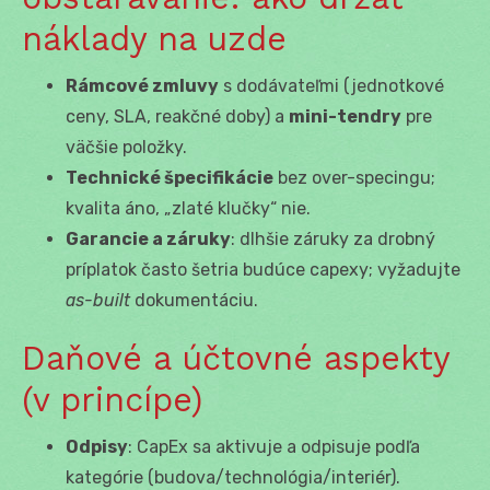
náklady na uzde
Rámcové zmluvy
s dodávateľmi (jednotkové
ceny, SLA, reakčné doby) a
mini-tendry
pre
väčšie položky.
Technické špecifikácie
bez over-specingu;
kvalita áno, „zlaté klučky“ nie.
Garancie a záruky
: dlhšie záruky za drobný
príplatok často šetria budúce capexy; vyžadujte
as-built
dokumentáciu.
Daňové a účtovné aspekty
(v princípe)
Odpisy
: CapEx sa aktivuje a odpisuje podľa
kategórie (budova/technológia/interiér).