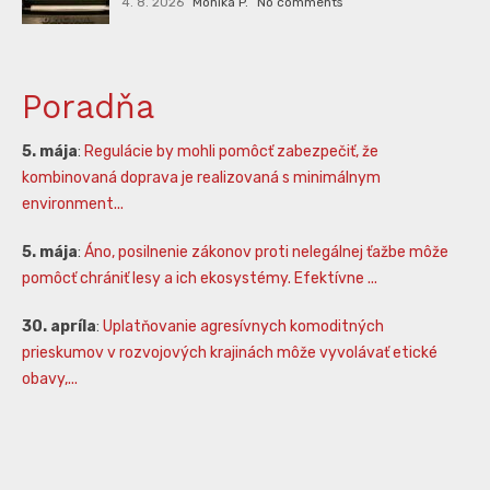
4. 8. 2026
Monika P.
No comments
Poradňa
5. mája
:
Regulácie by mohli pomôcť zabezpečiť, že
kombinovaná doprava je realizovaná s minimálnym
environment...
5. mája
:
Áno, posilnenie zákonov proti nelegálnej ťažbe môže
pomôcť chrániť lesy a ich ekosystémy. Efektívne ...
30. apríla
:
Uplatňovanie agresívnych komoditných
prieskumov v rozvojových krajinách môže vyvolávať etické
obavy,...