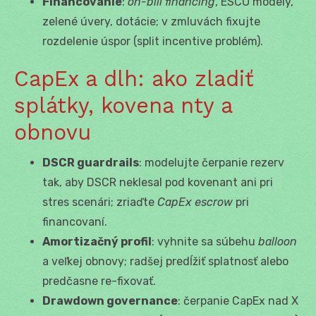
Financovanie
:
on-bill financing
, ESCO modely,
zelené úvery, dotácie; v zmluvách fixujte
rozdelenie úspor (split incentive problém).
CapEx a dlh: ako zladiť
splátky, kovena nty a
obnovu
DSCR guardrails
: modelujte čerpanie rezerv
tak, aby DSCR neklesal pod kovenant ani pri
stres scenári; zriaďte
CapEx escrow
pri
financovaní.
Amortizačný profil
: vyhnite sa súbehu
balloon
a veľkej obnovy; radšej predĺžiť splatnosť alebo
predčasne re-fixovať.
Drawdown governance
: čerpanie CapEx nad X