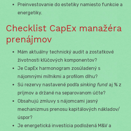
Preinvestovanie do estetiky namiesto funkcie a
energetiky.
Checklist CapEx manažéra
prenájmov
Mám aktuálny technický audit a zostatkové
životnosti kľúčových komponentov?
Je CapEx harmonogram zosúladený s
nájomnými míľnikmi a profilom dlhu?
Sú rezervy nastavené podľa
sinking fund
aj % z
príjmov a držané na separovanom účte?
Obsahujú zmluvy s nájomcami jasný
mechanizmus prenosu kapitálových nákladov/
úspor?
Je energetická investícia podložená M&V a