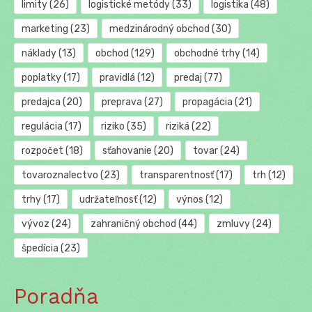
limity
(26)
logistické metódy
(33)
logistika
(48)
marketing
(23)
medzinárodný obchod
(30)
náklady
(13)
obchod
(129)
obchodné trhy
(14)
poplatky
(17)
pravidlá
(12)
predaj
(77)
predajca
(20)
preprava
(27)
propagácia
(21)
regulácia
(17)
riziko
(35)
riziká
(22)
rozpočet
(18)
sťahovanie
(20)
tovar
(24)
tovaroznalectvo
(23)
transparentnosť
(17)
trh
(12)
trhy
(17)
udržateľnosť
(12)
výnos
(12)
vývoz
(24)
zahraničný obchod
(44)
zmluvy
(24)
špedícia
(23)
Poradňa