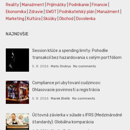
Reality
|
Manažment
|
Prijímáčky
|
Podnikanie
|
Financie
|
Ekonomika
|
Zdravie
|
SWOT
|
Podnikateľský plán
|
Manažment
|
Marketing
|
Kultúra
|
Skúšky
|
Obchod
|
Dovolenka
NAJNOVŠIE
Session kľúče a spending limity: Pohodlie
transakcií bez hazardovania s celým portfóliom
5. 8. 2026
Mato Ondrus
No comments
Compliance pri ubytovaní cudzincov:
Ohlasovacie povinnosti a registrácia
5. 8. 2026
Marek Bielik
No comments
Účtovná závierka v súlade s IFRS (Medzinárodné
štandardy): Globálna komparácia