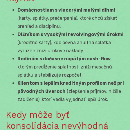
Domácnostiam s viacerými malými dlhmi
(karty, splátky, prečerpania), ktoré chcú získať
prehľad a disciplínu.
Dlžníkom s vysokými revolvingovými úrokmi
(kreditné karty), kde pevná anuitná splátka
výrazne zníži úrokové náklady.
Rodinám s dočasne napätým cash-flow
,
ktorým predĺženie splatnosti zníži mesačnú
splátku a stabilizuje rozpočet.
Klientom s lepším kreditným profilom než pri
pôvodných úveroch
(zlepšenie príjmov, nižšie
zadlženie), ktorí vedia vyjednať lepší úrok.
Kedy môže byť
konsolidácia nevýhodná