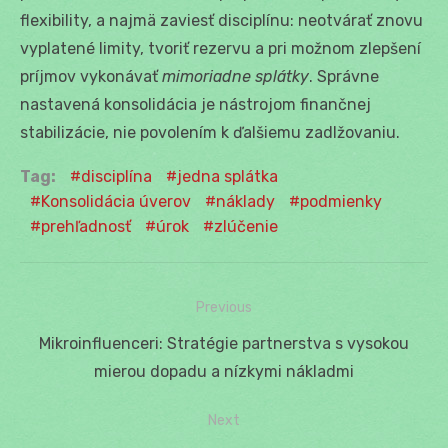
flexibility, a najmä zaviesť disciplínu: neotvárať znovu
vyplatené limity, tvoriť rezervu a pri možnom zlepšení
príjmov vykonávať
mimoriadne splátky
. Správne
nastavená konsolidácia je nástrojom finančnej
stabilizácie, nie povolením k ďalšiemu zadlžovaniu.
Tag:
disciplína
jedna splátka
Konsolidácia úverov
náklady
podmienky
prehľadnosť
úrok
zlúčenie
Previous
Navigácia
Previous
Mikroinfluenceri: Stratégie partnerstva s vysokou
v
post:
mierou dopadu a nízkymi nákladmi
článku
Next