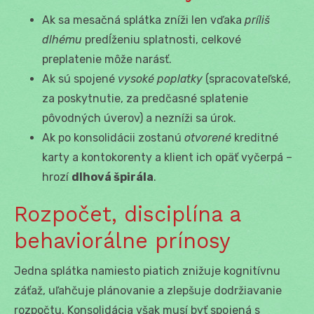
Ak sa mesačná splátka zníži len vďaka
príliš
dlhému
predĺženiu splatnosti, celkové
preplatenie môže narásť.
Ak sú spojené
vysoké poplatky
(spracovateľské,
za poskytnutie, za predčasné splatenie
pôvodných úverov) a nezníži sa úrok.
Ak po konsolidácii zostanú
otvorené
kreditné
karty a kontokorenty a klient ich opäť vyčerpá –
hrozí
dlhová špirála
.
Rozpočet, disciplína a
behaviorálne prínosy
Jedna splátka namiesto piatich znižuje kognitívnu
záťaž, uľahčuje plánovanie a zlepšuje dodržiavanie
rozpočtu. Konsolidácia však musí byť spojená s