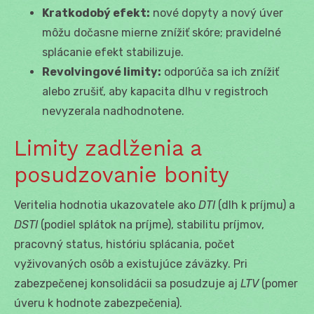
Kratkodobý efekt:
nové dopyty a nový úver
môžu dočasne mierne znížiť skóre; pravidelné
splácanie efekt stabilizuje.
Revolvingové limity:
odporúča sa ich znížiť
alebo zrušiť, aby kapacita dlhu v registroch
nevyzerala nadhodnotene.
Limity zadlženia a
posudzovanie bonity
Veritelia hodnotia ukazovatele ako
DTI
(dlh k príjmu) a
DSTI
(podiel splátok na príjme), stabilitu príjmov,
pracovný status, históriu splácania, počet
vyživovaných osôb a existujúce záväzky. Pri
zabezpečenej konsolidácii sa posudzuje aj
LTV
(pomer
úveru k hodnote zabezpečenia).