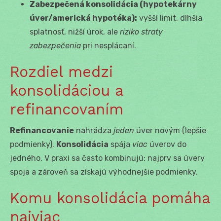
Zabezpečená konsolidácia (hypotekárny
úver/americká hypotéka):
vyšší limit, dlhšia
splatnosť, nižší úrok, ale
riziko straty
zabezpečenia
pri nesplácaní.
Rozdiel medzi
konsolidáciou a
refinancovaním
Refinancovanie
nahrádza
jeden
úver novým (lepšie
podmienky).
Konsolidácia
spája
viac
úverov do
jedného. V praxi sa často kombinujú: najprv sa úvery
spoja a zároveň sa získajú výhodnejšie podmienky.
Komu konsolidácia pomáha
najviac