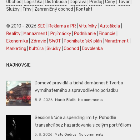
Obchod
|
Logistika
|
Distribúcia
|
Doprava
|
Predaj
|
Ceny
|
Tovar
|
Služby
|
Trhy
|
Zahraničný obchod
|
Kontakt
© 2010 - 2026
SEO
|
Reklama a PR
|
Vrtuľníky
|
Autoškola
|
Reality
|
Manažment
|
Prijímáčky
|
Podnikanie
|
Financie
|
Ekonomika
|
Zdravie
|
SWOT
|
Podnikateľský plán
|
Manažment
|
Marketing
|
Kultúra
|
Skúšky
|
Obchod
|
Dovolenka
NAJNOVŠIE
Domové pravidlá a tichá domácnosť: Tvorba
vymáhateľného a spravodlivého poriadku
8. 8. 2026
Marek Bielik
No comments
Session kľúče a spending limity: Pohodlie
transakcií bez hazardovania s celým portfóliom
5. 8. 2026
Mato Ondrus
No comments