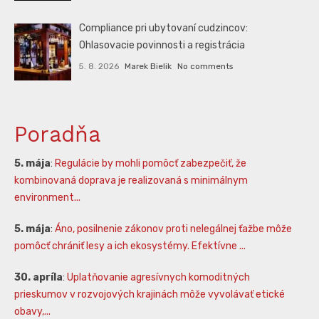
Compliance pri ubytovaní cudzincov:
Ohlasovacie povinnosti a registrácia
5. 8. 2026
Marek Bielik
No comments
Poradňa
5. mája
:
Regulácie by mohli pomôcť zabezpečiť, že
kombinovaná doprava je realizovaná s minimálnym
environment...
5. mája
:
Áno, posilnenie zákonov proti nelegálnej ťažbe môže
pomôcť chrániť lesy a ich ekosystémy. Efektívne ...
30. apríla
:
Uplatňovanie agresívnych komoditných
prieskumov v rozvojových krajinách môže vyvolávať etické
obavy,...