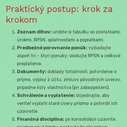
Praktický postup: krok za
krokom
Zoznam dlhov:
urobte si tabuľku so zostatkami,
úrokmi, RPSN, splatnosťami a poplatkami.
Predbežné porovnanie ponúk:
vyžiadajte
aspoň tri – štyri ponuky; sledujte RPSN a celkové
preplatenie.
Dokumenty:
doklady totožnosti, potvrdenie o
príjme, výpisy z účtu, zmluvy pôvodných úverov,
prípadne listy vlastníctva (pri zabezpečení).
Schválenie a vyplatenie:
dojednajte, aby
veriteľ vyplatil staré úvery
priamo
a potvrdil ich
uzavretie.
Finančná disciplína:
po konsolidácii uzavrite