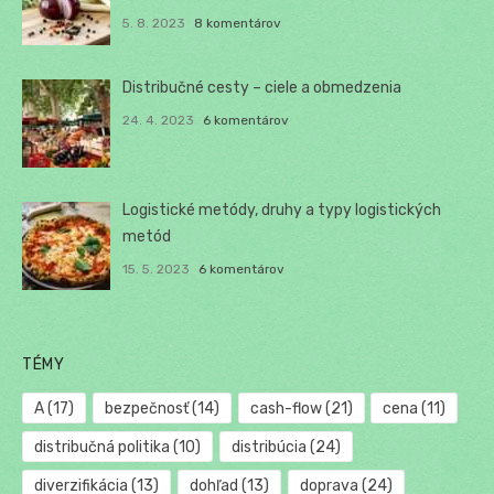
5. 8. 2023
8 komentárov
Distribučné cesty – ciele a obmedzenia
24. 4. 2023
6 komentárov
Logistické metódy, druhy a typy logistických
metód
15. 5. 2023
6 komentárov
TÉMY
A
(17)
bezpečnosť
(14)
cash-flow
(21)
cena
(11)
distribučná politika
(10)
distribúcia
(24)
diverzifikácia
(13)
dohľad
(13)
doprava
(24)