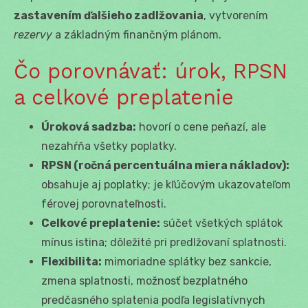
zastavením ďalšieho zadlžovania
, vytvorením
rezervy
a základným finančným plánom.
Čo porovnávať: úrok, RPSN
a celkové preplatenie
Úroková sadzba:
hovorí o cene peňazí, ale
nezahŕňa všetky poplatky.
RPSN (ročná percentuálna miera nákladov):
obsahuje aj poplatky; je kľúčovým ukazovateľom
férovej porovnateľnosti.
Celkové preplatenie:
súčet všetkých splátok
mínus istina; dôležité pri predlžovaní splatnosti.
Flexibilita:
mimoriadne splátky bez sankcie,
zmena splatnosti, možnosť bezplatného
predčasného splatenia podľa legislatívnych