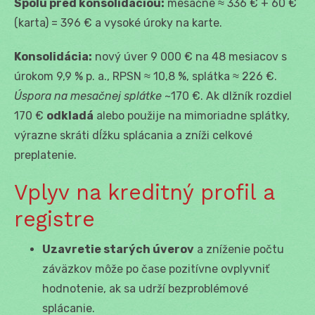
Spolu pred konsolidáciou:
mesačne ≈ 336 € + 60 €
(karta) = 396 € a vysoké úroky na karte.
Konsolidácia:
nový úver 9 000 € na 48 mesiacov s
úrokom 9,9 % p. a., RPSN ≈ 10,8 %, splátka ≈ 226 €.
Úspora na mesačnej splátke
~170 €. Ak dlžník rozdiel
170 €
odkladá
alebo použije na mimoriadne splátky,
výrazne skráti dĺžku splácania a zníži celkové
preplatenie.
Vplyv na kreditný profil a
registre
Uzavretie starých úverov
a zníženie počtu
záväzkov môže po čase pozitívne ovplyvniť
hodnotenie, ak sa udrží bezproblémové
splácanie.