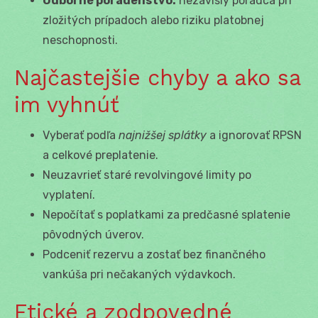
Odborné poradenstvo:
nezávislý poradca pri
zložitých prípadoch alebo riziku platobnej
neschopnosti.
Najčastejšie chyby a ako sa
im vyhnúť
Vyberať podľa
najnižšej splátky
a ignorovať RPSN
a celkové preplatenie.
Neuzavrieť staré revolvingové limity po
vyplatení.
Nepočítať s poplatkami za predčasné splatenie
pôvodných úverov.
Podceniť rezervu a zostať bez finančného
vankúša pri nečakaných výdavkoch.
Etické a zodpovedné