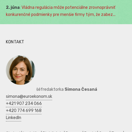
2. júna
:
Vládna regulácia môže potenciálne zrovnoprávniť
konkurenčné podmienky pre menšie firmy tým, že zabez...
KONTAKT
šéfredaktorka
Simona Česaná
simona@euroekonom.sk
+421 907 234 066
+420 774 699 168
LinkedIn