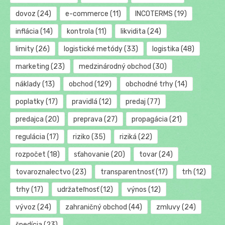
dovoz
(24)
e-commerce
(11)
INCOTERMS
(19)
inflácia
(14)
kontrola
(11)
likvidita
(24)
limity
(26)
logistické metódy
(33)
logistika
(48)
marketing
(23)
medzinárodný obchod
(30)
náklady
(13)
obchod
(129)
obchodné trhy
(14)
poplatky
(17)
pravidlá
(12)
predaj
(77)
predajca
(20)
preprava
(27)
propagácia
(21)
regulácia
(17)
riziko
(35)
riziká
(22)
rozpočet
(18)
sťahovanie
(20)
tovar
(24)
tovaroznalectvo
(23)
transparentnosť
(17)
trh
(12)
trhy
(17)
udržateľnosť
(12)
výnos
(12)
vývoz
(24)
zahraničný obchod
(44)
zmluvy
(24)
špedícia
(23)