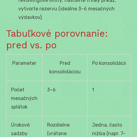
revolvingové limity; nastavte trvalý príkaz;
vytvorte rezervu (ideálne 3–6 mesačných
výdavkov).
Tabuľkové porovnanie:
pred vs. po
Parameter
Pred
Po konsolidácii
konsolidáciou
Počet
3–6
1
mesačných
splátok
Úrokové
Rozdielne
Jedna, často
sadzby
(vrátane
nižšia (napr. 7–