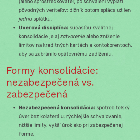
(alebo sprostredkovateľ) po schválení vyplatí
pôvodných veriteľov; dlžník potom spláca už len
jednu
splátku.
Úverová disciplína:
súčasťou kvalitnej
konsolidácie je aj
zatvorenie
alebo zníženie
limitov na kreditných kartách a kontokorentoch,
aby sa zabránilo opätovnému zadlženiu.
Formy konsolidácie:
nezabezpečená vs.
zabezpečená
Nezabezpečená konsolidácia:
spotrebiteľský
úver bez kolaterálu; rýchlejšie schvaľovanie,
nižšie limity, vyšší úrok ako pri zabezpečenej
forme.