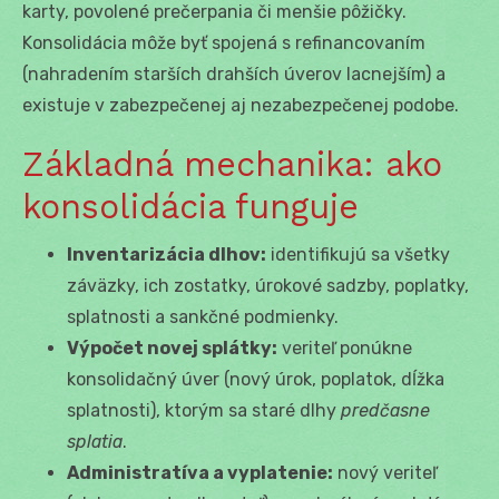
karty, povolené prečerpania či menšie pôžičky.
Konsolidácia môže byť spojená s refinancovaním
(nahradením starších drahších úverov lacnejším) a
existuje v zabezpečenej aj nezabezpečenej podobe.
Základná mechanika: ako
konsolidácia funguje
Inventarizácia dlhov:
identifikujú sa všetky
záväzky, ich zostatky, úrokové sadzby, poplatky,
splatnosti a sankčné podmienky.
Výpočet novej splátky:
veriteľ ponúkne
konsolidačný úver (nový úrok, poplatok, dĺžka
splatnosti), ktorým sa staré dlhy
predčasne
splatia
.
Administratíva a vyplatenie:
nový veriteľ