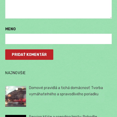
MENO
NAJNOVŠIE
Domové pravidlá a tichá domácnosť: Tvorba
vymáhateľného a spravodlivého poriadku
Session kľúče a spending limity: Pohodlie