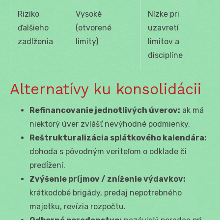
Riziko
Vysoké
Nízke pri
ďalšieho
(otvorené
uzavretí
zadlženia
limity)
limitov a
disciplíne
Alternatívy ku konsolidácii
Refinancovanie jednotlivých úverov:
ak má
niektorý úver zvlášť nevýhodné podmienky.
Reštrukturalizácia splátkového kalendára:
dohoda s pôvodným veriteľom o odklade či
predĺžení.
Zvýšenie príjmov / zníženie výdavkov:
krátkodobé brigády, predaj nepotrebného
majetku, revízia rozpočtu.