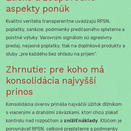
aspekty ponúk
Kvalitní veritelia transparentne uvádzajú RPSN,
poplatky, sankcie, podmienky predčasného splatenia a
poistné výluky. Varovným signálom sú agresívny
predaj, nejasné poplatky, tlak na doplnkové produkty a
sľuby „pre každého bez ohľadu na príjem“.
Zhrnutie: pre koho má
konsolidácia najvyšší
prínos
Konsolidácia úverov prináša najväčší úžitok dlžníkom
s viacerými a drahšími záväzkami, ktorí chcú získať
kontrolu nad rozpočtom a
znížiť náklady
. Kľúčom je
porovnávať RPSN, celkové preplatenie a podmienky