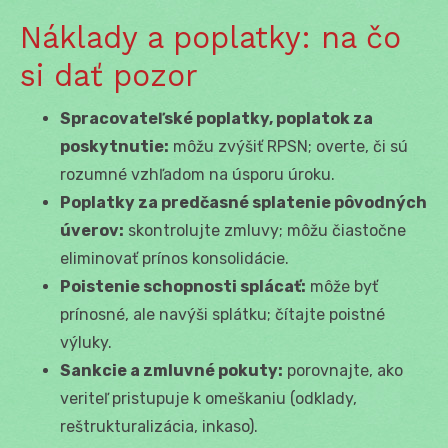
Náklady a poplatky: na čo
si dať pozor
Spracovateľské poplatky, poplatok za
poskytnutie:
môžu zvýšiť RPSN; overte, či sú
rozumné vzhľadom na úsporu úroku.
Poplatky za predčasné splatenie pôvodných
úverov:
skontrolujte zmluvy; môžu čiastočne
eliminovať prínos konsolidácie.
Poistenie schopnosti splácať:
môže byť
prínosné, ale navýši splátku; čítajte poistné
výluky.
Sankcie a zmluvné pokuty:
porovnajte, ako
veriteľ pristupuje k omeškaniu (odklady,
reštrukturalizácia, inkaso).