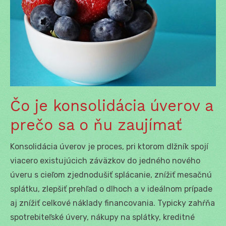
Čo je konsolidácia úverov a
prečo sa o ňu zaujímať
Konsolidácia úverov je proces, pri ktorom dlžník spojí
viacero existujúcich záväzkov do jedného nového
úveru s cieľom zjednodušiť splácanie, znížiť mesačnú
splátku, zlepšiť prehľad o dlhoch a v ideálnom prípade
aj znížiť celkové náklady financovania. Typicky zahŕňa
spotrebiteľské úvery, nákupy na splátky, kreditné