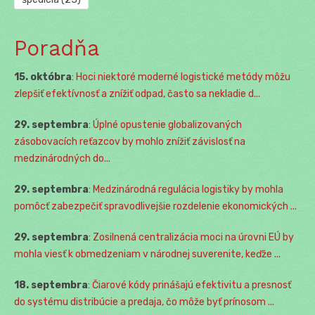
Poradňa
15. októbra
:
Hoci niektoré moderné logistické metódy môžu
zlepšiť efektívnosť a znížiť odpad, často sa nekladie d...
29. septembra
:
Úplné opustenie globalizovaných
zásobovacích reťazcov by mohlo znížiť závislosť na
medzinárodných do...
29. septembra
:
Medzinárodná regulácia logistiky by mohla
pomôcť zabezpečiť spravodlivejšie rozdelenie ekonomických ...
29. septembra
:
Zosilnená centralizácia moci na úrovni EÚ by
mohla viesť k obmedzeniam v národnej suverenite, keďže ...
18. septembra
:
Čiarové kódy prinášajú efektivitu a presnosť
do systému distribúcie a predaja, čo môže byť prínosom ...