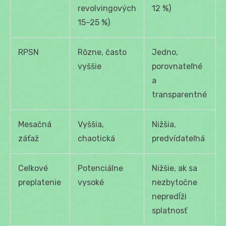
revolvingových
12 %)
15–25 %)
RPSN
Rôzne, často
Jedno,
vyššie
porovnateľné
a
transparentné
Mesačná
Vyššia,
Nižšia,
záťaž
chaotická
predvídateľná
Celkové
Potenciálne
Nižšie, ak sa
preplatenie
vysoké
nezbytočne
nepredĺži
splatnosť