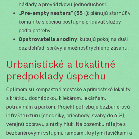
náklady a prevádzkovú jednoduchosť.
„Pre-empty nesters“ (55+)
: plánujú starnúť v
komunite s opciou postupne pridávať služby
podľa potreby.
Opatrovatelia a rodiny
: kupujú pokoj na duši
cez dohľad, správy a možnosť rýchleho zásahu.
Urbanistické a lokalitné
predpoklady úspechu
Optimom sú kompaktné mestské a prímestské lokality
s krátkou dochádzkou k lekárom, lekárňam,
potravinám a parkom. Projekt potrebuje bezbariérovú
infraštruktúru (chodníky, priechody, svahy do 6 %),
verejnú dopravu a nízky hluk. Na pozemku rátajte s
bezbariérovými vstupmi, rampami, krytými lavičkami a