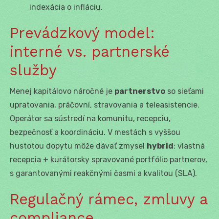
indexácia o infláciu.
Prevádzkový model:
interné vs. partnerské
služby
Menej kapitálovo náročné je
partnerstvo
so sieťami
upratovania, práčovní, stravovania a teleasistencie.
Operátor sa sústredí na komunitu, recepciu,
bezpečnosť a koordináciu. V mestách s vyššou
hustotou dopytu môže dávať zmysel
hybrid
: vlastná
recepcia + kurátorsky spravované portfólio partnerov,
s garantovanými reakčnými časmi a kvalitou (SLA).
Regulačný rámec, zmluvy a
compliance