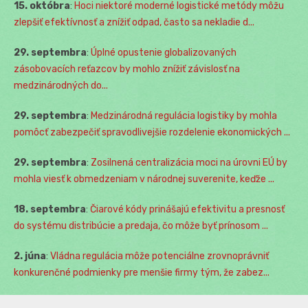
15. októbra
:
Hoci niektoré moderné logistické metódy môžu
zlepšiť efektívnosť a znížiť odpad, často sa nekladie d...
29. septembra
:
Úplné opustenie globalizovaných
zásobovacích reťazcov by mohlo znížiť závislosť na
medzinárodných do...
29. septembra
:
Medzinárodná regulácia logistiky by mohla
pomôcť zabezpečiť spravodlivejšie rozdelenie ekonomických ...
29. septembra
:
Zosilnená centralizácia moci na úrovni EÚ by
mohla viesť k obmedzeniam v národnej suverenite, keďže ...
18. septembra
:
Čiarové kódy prinášajú efektivitu a presnosť
do systému distribúcie a predaja, čo môže byť prínosom ...
2. júna
:
Vládna regulácia môže potenciálne zrovnoprávniť
konkurenčné podmienky pre menšie firmy tým, že zabez...