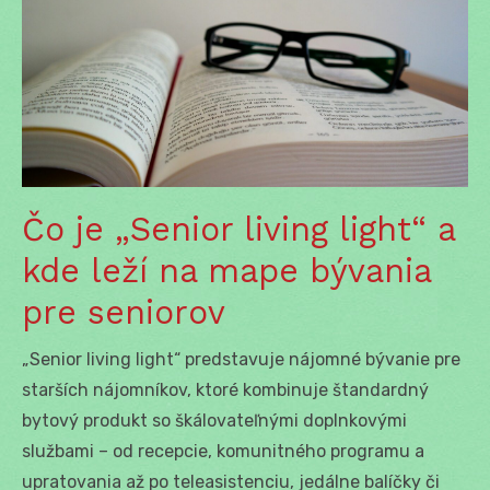
Čo je „Senior living light“ a
kde leží na mape bývania
pre seniorov
„Senior living light“ predstavuje nájomné bývanie pre
starších nájomníkov, ktoré kombinuje štandardný
bytový produkt so škálovateľnými doplnkovými
službami – od recepcie, komunitného programu a
upratovania až po teleasistenciu, jedálne balíčky či