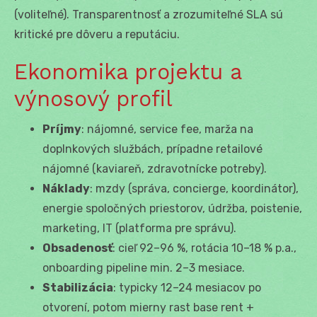
(voliteľné). Transparentnosť a zrozumiteľné SLA sú
kritické pre dôveru a reputáciu.
Ekonomika projektu a
výnosový profil
Príjmy
: nájomné, service fee, marža na
doplnkových službách, prípadne retailové
nájomné (kaviareň, zdravotnícke potreby).
Náklady
: mzdy (správa, concierge, koordinátor),
energie spoločných priestorov, údržba, poistenie,
marketing, IT (platforma pre správu).
Obsadenosť
: cieľ 92–96 %, rotácia 10–18 % p.a.,
onboarding pipeline min. 2–3 mesiace.
Stabilizácia
: typicky 12–24 mesiacov po
otvorení, potom mierny rast base rent +