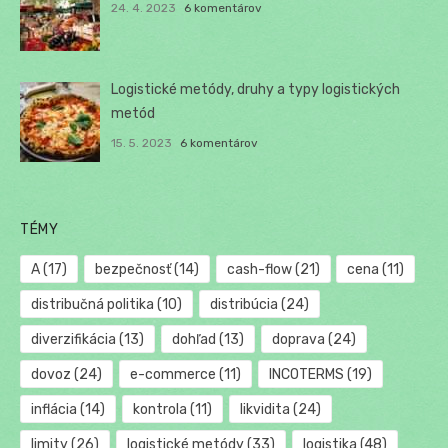
24. 4. 2023
6 komentárov
Logistické metódy, druhy a typy logistických
metód
15. 5. 2023
6 komentárov
TÉMY
A
(17)
bezpečnosť
(14)
cash-flow
(21)
cena
(11)
distribučná politika
(10)
distribúcia
(24)
diverzifikácia
(13)
dohľad
(13)
doprava
(24)
dovoz
(24)
e-commerce
(11)
INCOTERMS
(19)
inflácia
(14)
kontrola
(11)
likvidita
(24)
limity
(26)
logistické metódy
(33)
logistika
(48)