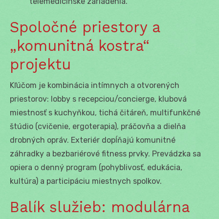
telemedicínske zariadenia.
Spoločné priestory a
„komunitná kostra“
projektu
Kľúčom je kombinácia intímnych a otvorených
priestorov: lobby s recepciou/concierge, klubová
miestnosť s kuchyňkou, tichá čitáreň, multifunkčné
štúdio (cvičenie, ergoterapia), práčovňa a dielňa
drobných opráv. Exteriér dopĺňajú komunitné
záhradky a bezbariérové fitness prvky. Prevádzka sa
opiera o denný program (pohyblivosť, edukácia,
kultúra) a participáciu miestnych spolkov.
Balík služieb: modulárna