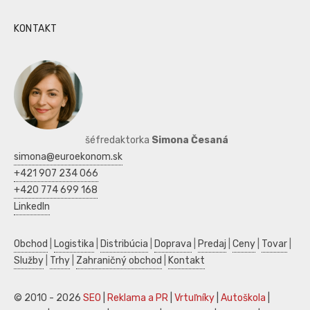
KONTAKT
šéfredaktorka
Simona Česaná
simona@euroekonom.sk
+421 907 234 066
+420 774 699 168
LinkedIn
Obchod
|
Logistika
|
Distribúcia
|
Doprava
|
Predaj
|
Ceny
|
Tovar
|
Služby
|
Trhy
|
Zahraničný obchod
|
Kontakt
© 2010 - 2026
SEO
|
Reklama a PR
|
Vrtuľníky
|
Autoškola
|