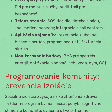
Prístupový systém
: karty/náramky + dočasné
PIN pre rodinu a služby; audit trail pre
bezpečnosť.
Teleasistencia
: SOS tlačidlo, detekcia pádu,
„no-motion“ senzory; integrácia s call centrom.
Aplikácia nájomníka
: rezervácie klubovne,
hlásenia porúch, program podujatí, fakturácia
služieb.
Monitorovanie budovy
: BMS pre spotrebu
energií, notifikácie o anomáliách (voda, dym, CO).
Programovanie komunity:
prevencia izolácie
Sociálna izolácia zvyšuje riziko zhoršenia zdravia.
Týždenný program by mal miešať pohyb, kognitívne
stimuly a komunitu: cvičenia s fyzio, tréning