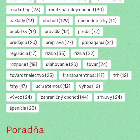
marketing
(23)
medzinárodný obchod
(30)
náklady
(13)
obchod
(129)
obchodné trhy
(14)
poplatky
(17)
pravidlá
(12)
predaj
(77)
predajca
(20)
preprava
(27)
propagácia
(21)
regulácia
(17)
riziko
(35)
riziká
(22)
rozpočet
(18)
sťahovanie
(20)
tovar
(24)
tovaroznalectvo
(23)
transparentnosť
(17)
trh
(12)
trhy
(17)
udržateľnosť
(12)
výnos
(12)
vývoz
(24)
zahraničný obchod
(44)
zmluvy
(24)
špedícia
(23)
Poradňa