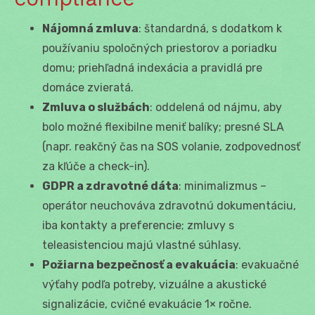
Nájomná zmluva
: štandardná, s dodatkom k
používaniu spoločných priestorov a poriadku
domu; priehľadná indexácia a pravidlá pre
domáce zvieratá.
Zmluva o službách
: oddelená od nájmu, aby
bolo možné flexibilne meniť balíky; presné SLA
(napr. reakčný čas na SOS volanie, zodpovednosť
za kľúče a check-in).
GDPR a zdravotné dáta
: minimalizmus –
operátor neuchováva zdravotnú dokumentáciu,
iba kontakty a preferencie; zmluvy s
teleasistenciou majú vlastné súhlasy.
Požiarna bezpečnosť a evakuácia
: evakuačné
výťahy podľa potreby, vizuálne a akustické
signalizácie, cvičné evakuácie 1× ročne.