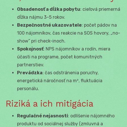
Obsadenosť a dĺžka pobytu
: cieľová priemerná
dĺžka nájmu 3–5 rokov.
Bezpečnostné ukazovatele
: počet pádov na
100 nájomníkov, čas reakcie na SOS hovory, „no-
show“ pri check-inoch.
Spokojnosť
: NPS nájomníkov a rodín, miera
účasti na programe, počet komunitných
partnerstiev.
Prevádzka
: čas odstránenia poruchy,
energetická náročnosť na m², fluktuácia
personálu.
Riziká a ich mitigácia
Regulačné nejasnosti
: odlíšenie nájomného
produktu od sociálnej služby (zmluvná a