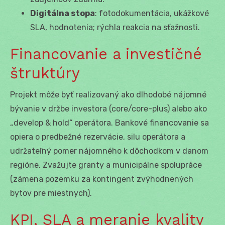
Digitálna stopa
: fotodokumentácia, ukážkové
SLA, hodnotenia; rýchla reakcia na sťažnosti.
Financovanie a investičné
štruktúry
Projekt môže byť realizovaný ako dlhodobé nájomné
bývanie v držbe investora (core/core-plus) alebo ako
„develop & hold“ operátora. Bankové financovanie sa
opiera o predbežné rezervácie, silu operátora a
udržateľný pomer nájomného k dôchodkom v danom
regióne. Zvažujte granty a municipálne spolupráce
(zámena pozemku za kontingent zvýhodnených
bytov pre miestnych).
KPI, SLA a meranie kvality