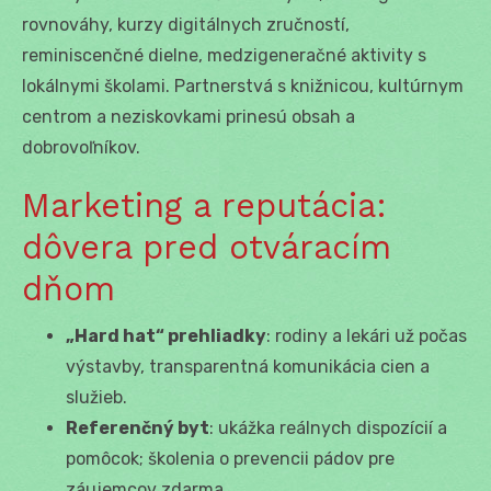
rovnováhy, kurzy digitálnych zručností,
reminiscenčné dielne, medzigeneračné aktivity s
lokálnymi školami. Partnerstvá s knižnicou, kultúrnym
centrom a neziskovkami prinesú obsah a
dobrovoľníkov.
Marketing a reputácia:
dôvera pred otváracím
dňom
„Hard hat“ prehliadky
: rodiny a lekári už počas
výstavby, transparentná komunikácia cien a
služieb.
Referenčný byt
: ukážka reálnych dispozícií a
pomôcok; školenia o prevencii pádov pre
záujemcov zdarma.