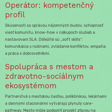
Operátor: kompetenčný
profil
Skúsenosti so správou nájomných budov, schopnosť
viesť komunitu, know-how v nákupoch služieb a
nastavovaní SLA. Dôležité sú „soft skills“:
komunikácia s rodinami, zvládanie konfliktov, empatia
a práca s dobrovoľníkmi.
Spolupráca s mestom a
zdravotno-sociálnym
ekosystémom
Partnerstvá s mestskou časťou, poliklinikou, lekárňami
a dennými stacionármi vytvárajú plynulý care-
pathway. Mesto môže podporiť projekt zľavou na