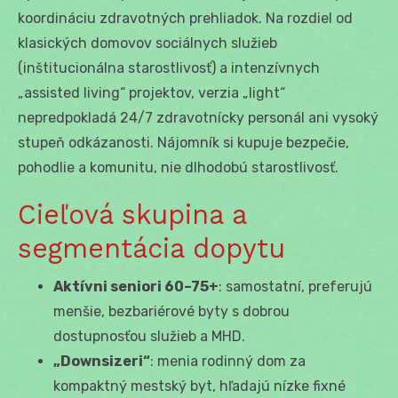
koordináciu zdravotných prehliadok. Na rozdiel od
klasických domovov sociálnych služieb
(inštitucionálna starostlivosť) a intenzívnych
„assisted living“ projektov, verzia „light“
nepredpokladá 24/7 zdravotnícky personál ani vysoký
stupeň odkázanosti. Nájomník si kupuje bezpečie,
pohodlie a komunitu, nie dlhodobú starostlivosť.
Cieľová skupina a
segmentácia dopytu
Aktívni seniori 60–75+
: samostatní, preferujú
menšie, bezbariérové byty s dobrou
dostupnosťou služieb a MHD.
„Downsizeri“
: menia rodinný dom za
kompaktný mestský byt, hľadajú nízke fixné