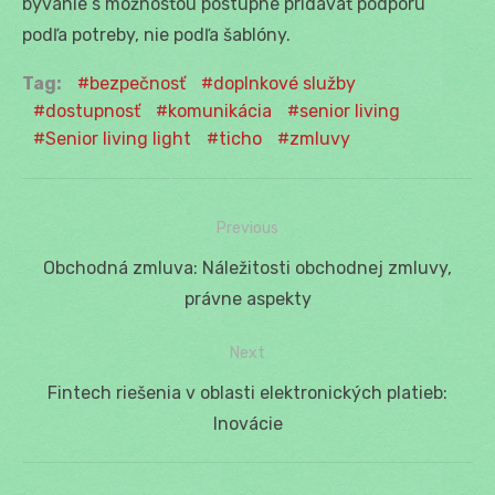
bývanie s možnosťou postupne pridávať podporu
podľa potreby, nie podľa šablóny.
Tag:
bezpečnosť
doplnkové služby
dostupnosť
komunikácia
senior living
Senior living light
ticho
zmluvy
Previous
Navigácia
Previous
Obchodná zmluva: Náležitosti obchodnej zmluvy,
v
post:
právne aspekty
článku
Next
Next
Fintech riešenia v oblasti elektronických platieb:
post:
Inovácie