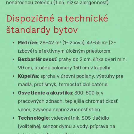
nenáročnou zeleňou (tieň, nízka alergénnosť).
Dispozičné a technické
štandardy bytov
Metríže
: 28–42 m² (1-izbové), 43–55 m² (2-
izbové) s efektívnym úložným priestorom.
Bezbariérovosť
: prahy do 2 cm, šírka dverí min.
90 cm, otočné polomery 150 cm v kúpeľni.
Kúpeľňa
: sprcha v úrovni podlahy, výstuhy pre
madlá, protišmyk, termostatické batérie.
Osvetlenie a akustika
: 300–500 lx v
pracovných zónach, teplejšia chromatickosť
večer, zvýšená nepriezvučnosť stien.
Technológie
: videovrátnik, SOS tlačidlo
(voliteľné), senzor dymu a vody, príprava na