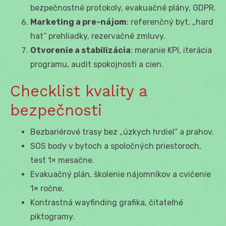
bezpečnostné protokoly, evakuačné plány, GDPR.
Marketing a pre-nájom
: referenčný byt, „hard
hat“ prehliadky, rezervačné zmluvy.
Otvorenie a stabilizácia
: meranie KPI, iterácia
programu, audit spokojnosti a cien.
Checklist kvality a
bezpečnosti
Bezbariérové trasy bez „úzkych hrdiel“ a prahov.
SOS body v bytoch a spoločných priestoroch,
test 1× mesačne.
Evakuačný plán, školenie nájomníkov a cvičenie
1× ročne.
Kontrastná wayfinding grafika, čitateľné
piktogramy.