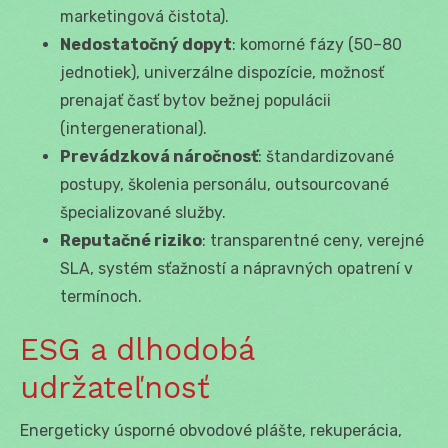
marketingová čistota).
Nedostatočný dopyt
: komorné fázy (50–80
jednotiek), univerzálne dispozície, možnosť
prenajať časť bytov bežnej populácii
(intergenerational).
Prevádzková náročnosť
: štandardizované
postupy, školenia personálu, outsourcované
špecializované služby.
Reputačné riziko
: transparentné ceny, verejné
SLA, systém sťažností a nápravných opatrení v
termínoch.
ESG a dlhodobá
udržateľnosť
Energeticky úsporné obvodové plášte, rekuperácia,