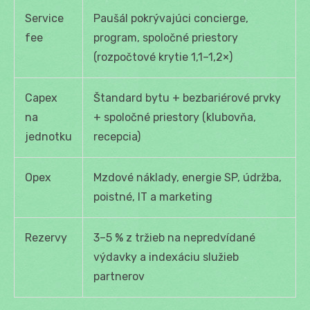
Service
Paušál pokrývajúci concierge,
fee
program, spoločné priestory
(rozpočtové krytie 1,1–1,2×)
Capex
Štandard bytu + bezbariérové prvky
na
+ spoločné priestory (klubovňa,
jednotku
recepcia)
Opex
Mzdové náklady, energie SP, údržba,
poistné, IT a marketing
Rezervy
3–5 % z tržieb na nepredvídané
výdavky a indexáciu služieb
partnerov