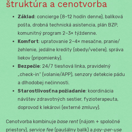
štruktúra a cenotvorba
Základ
: concierge (8–12 hodín denne), balíková
pošta, drobná technická asistencia, plán BZP,
komunitný program 2–3× týždenne.
Komfort
: upratovanie 2–4× mesačne, pranie/
žehlenie, jedálne kredity (obedy/večere), správa
liekov (pripomienky).
Bezpečie
: 24/7 tiesňová linka, pravidelný
„check-in“ (volanie/APP), senzory detekcie pádu
a dlhodobej nečinnosti.
Starostlivosť na požiadanie
: koordinácia
návštev zdravotných sestier, fyzioterapeuta,
doprovod k lekárovi (externé zmluvy).
Cenotvorba kombinuje
base rent
(nájom + spoločné
priestory),
service fee
(paušálny balík) a
pay-per-use