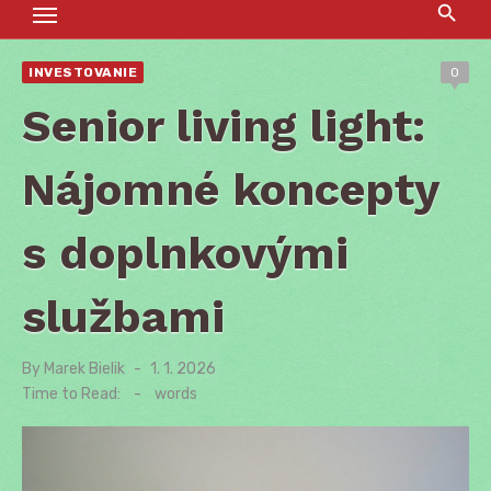
INVESTOVANIE
0
Senior living light:
Nájomné koncepty
s doplnkovými
službami
By
Marek Bielik
Posted
1. 1. 2026
on
Time to Read:
-
words