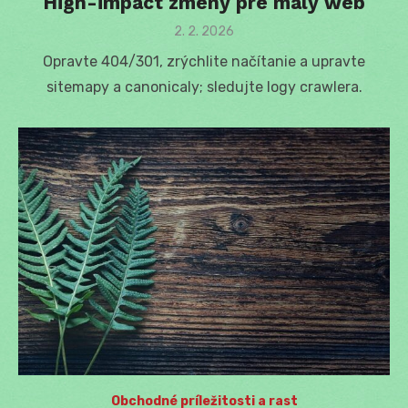
High-impact zmeny pre malý web
Posted
2. 2. 2026
on
Opravte 404/301, zrýchlite načítanie a upravte
sitemapy a canonicaly; sledujte logy crawlera.
Obchodné príležitosti a rast