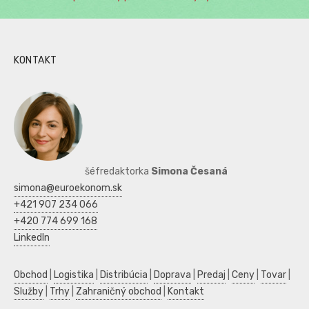
KONTAKT
šéfredaktorka
Simona Česaná
simona@euroekonom.sk
+421 907 234 066
+420 774 699 168
LinkedIn
Obchod
|
Logistika
|
Distribúcia
|
Doprava
|
Predaj
|
Ceny
|
Tovar
|
Služby
|
Trhy
|
Zahraničný obchod
|
Kontakt