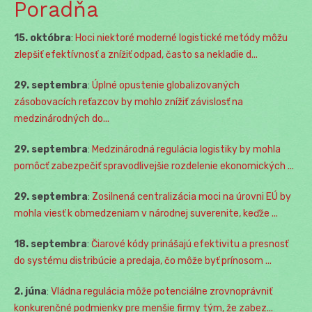
Poradňa
15. októbra
:
Hoci niektoré moderné logistické metódy môžu
zlepšiť efektívnosť a znížiť odpad, často sa nekladie d...
29. septembra
:
Úplné opustenie globalizovaných
zásobovacích reťazcov by mohlo znížiť závislosť na
medzinárodných do...
29. septembra
:
Medzinárodná regulácia logistiky by mohla
pomôcť zabezpečiť spravodlivejšie rozdelenie ekonomických ...
29. septembra
:
Zosilnená centralizácia moci na úrovni EÚ by
mohla viesť k obmedzeniam v národnej suverenite, keďže ...
18. septembra
:
Čiarové kódy prinášajú efektivitu a presnosť
do systému distribúcie a predaja, čo môže byť prínosom ...
2. júna
:
Vládna regulácia môže potenciálne zrovnoprávniť
konkurenčné podmienky pre menšie firmy tým, že zabez...