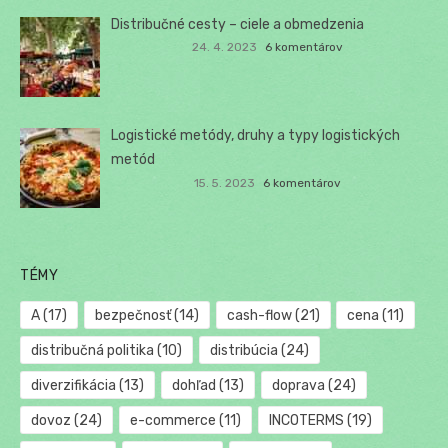
Distribučné cesty – ciele a obmedzenia
24. 4. 2023
6 komentárov
Logistické metódy, druhy a typy logistických
metód
15. 5. 2023
6 komentárov
TÉMY
A
(17)
bezpečnosť
(14)
cash-flow
(21)
cena
(11)
distribučná politika
(10)
distribúcia
(24)
diverzifikácia
(13)
dohľad
(13)
doprava
(24)
dovoz
(24)
e-commerce
(11)
INCOTERMS
(19)