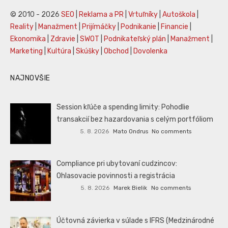
© 2010 - 2026
SEO
|
Reklama a PR
|
Vrtuľníky
|
Autoškola
|
Reality
|
Manažment
|
Prijímáčky
|
Podnikanie
|
Financie
|
Ekonomika
|
Zdravie
|
SWOT
|
Podnikateľský plán
|
Manažment
|
Marketing
|
Kultúra
|
Skúšky
|
Obchod
|
Dovolenka
NAJNOVŠIE
Session kľúče a spending limity: Pohodlie
transakcií bez hazardovania s celým portfóliom
5. 8. 2026
Mato Ondrus
No comments
Compliance pri ubytovaní cudzincov:
Ohlasovacie povinnosti a registrácia
5. 8. 2026
Marek Bielik
No comments
Účtovná závierka v súlade s IFRS (Medzinárodné