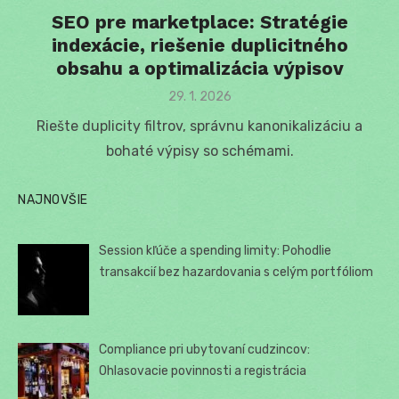
SEO pre marketplace: Stratégie
indexácie, riešenie duplicitného
obsahu a optimalizácia výpisov
Posted
29. 1. 2026
on
Riešte duplicity filtrov, správnu kanonikalizáciu a
bohaté výpisy so schémami.
NAJNOVŠIE
Session kľúče a spending limity: Pohodlie
transakcií bez hazardovania s celým portfóliom
Compliance pri ubytovaní cudzincov:
Ohlasovacie povinnosti a registrácia