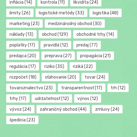
inflácia
(14)
kontrola
(11)
likvidita
(24)
limity
(26)
logistické metódy
(33)
logistika
(48)
marketing
(23)
medzinárodný obchod
(30)
náklady
(13)
obchod
(129)
obchodné trhy
(14)
poplatky
(17)
pravidlá
(12)
predaj
(77)
predajca
(20)
preprava
(27)
propagácia
(21)
regulácia
(17)
riziko
(35)
riziká
(22)
rozpočet
(18)
sťahovanie
(20)
tovar
(24)
tovaroznalectvo
(23)
transparentnosť
(17)
trh
(12)
trhy
(17)
udržateľnosť
(12)
výnos
(12)
vývoz
(24)
zahraničný obchod
(44)
zmluvy
(24)
špedícia
(23)