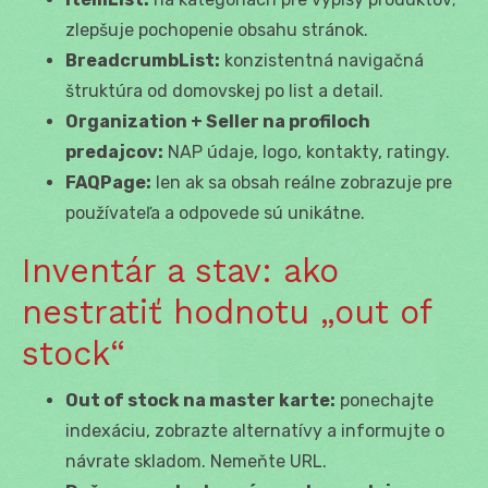
zlepšuje pochopenie obsahu stránok.
BreadcrumbList:
konzistentná navigačná
štruktúra od domovskej po list a detail.
Organization + Seller na profiloch
predajcov:
NAP údaje, logo, kontakty, ratingy.
FAQPage:
len ak sa obsah reálne zobrazuje pre
používateľa a odpovede sú unikátne.
Inventár a stav: ako
nestratiť hodnotu „out of
stock“
Out of stock na master karte:
ponechajte
indexáciu, zobrazte alternatívy a informujte o
návrate skladom. Nemeňte URL.