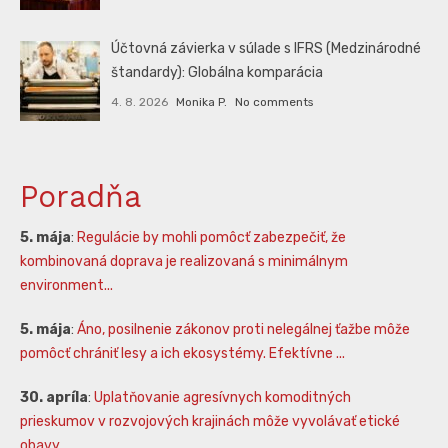
Účtovná závierka v súlade s IFRS (Medzinárodné
štandardy): Globálna komparácia
4. 8. 2026
Monika P.
No comments
Poradňa
5. mája
:
Regulácie by mohli pomôcť zabezpečiť, že
kombinovaná doprava je realizovaná s minimálnym
environment...
5. mája
:
Áno, posilnenie zákonov proti nelegálnej ťažbe môže
pomôcť chrániť lesy a ich ekosystémy. Efektívne ...
30. apríla
:
Uplatňovanie agresívnych komoditných
prieskumov v rozvojových krajinách môže vyvolávať etické
obavy,...