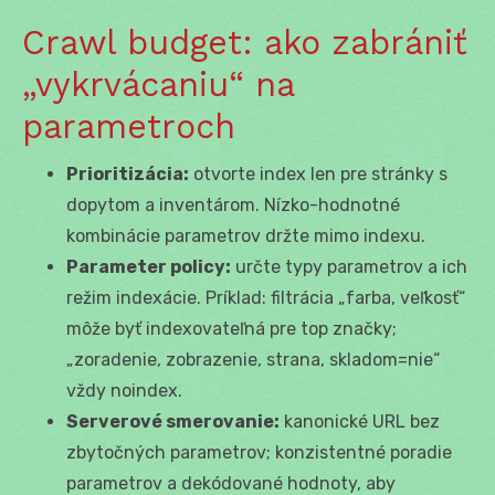
Crawl budget: ako zabrániť
„vykrvácaniu“ na
parametroch
Prioritizácia:
otvorte index len pre stránky s
dopytom a inventárom. Nízko-hodnotné
kombinácie parametrov držte mimo indexu.
Parameter policy:
určte typy parametrov a ich
režim indexácie. Príklad: filtrácia „farba, veľkosť“
môže byť indexovateľná pre top značky;
„zoradenie, zobrazenie, strana, skladom=nie“
vždy noindex.
Serverové smerovanie:
kanonické URL bez
zbytočných parametrov; konzistentné poradie
parametrov a dekódované hodnoty, aby