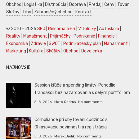
Obchod
|
Logistika
|
Distribúcia
|
Doprava
|
Predaj
|
Ceny
|
Tovar
|
Služby
|
Trhy
|
Zahraničný obchod
|
Kontakt
© 2010 - 2026
SEO
|
Reklama a PR
|
Vrtuľníky
|
Autoškola
|
Reality
|
Manažment
|
Prijímáčky
|
Podnikanie
|
Financie
|
Ekonomika
|
Zdravie
|
SWOT
|
Podnikateľský plán
|
Manažment
|
Marketing
|
Kultúra
|
Skúšky
|
Obchod
|
Dovolenka
NAJNOVŠIE
Session kľúče a spending limity: Pohodlie
transakcií bez hazardovania s celým portfóliom
5. 8. 2026
Mato Ondrus
No comments
Compliance pri ubytovaní cudzincov:
Ohlasovacie povinnosti a registrácia
5. 8. 2026
Marek Bielik
No comments