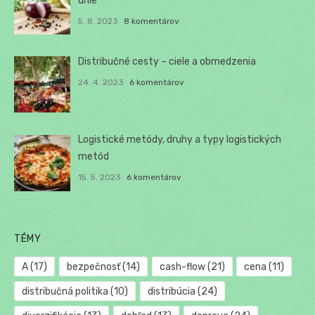
únie
5. 8. 2023
8 komentárov
Distribučné cesty – ciele a obmedzenia
24. 4. 2023
6 komentárov
Logistické metódy, druhy a typy logistických
metód
15. 5. 2023
6 komentárov
TÉMY
A
(17)
bezpečnosť
(14)
cash-flow
(21)
cena
(11)
distribučná politika
(10)
distribúcia
(24)