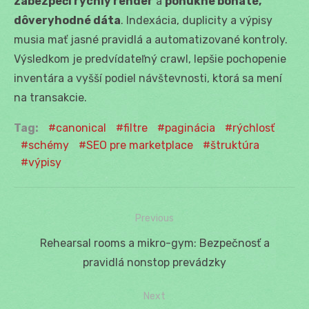
zabezpečí rýchly render
a
ponúkne bohaté,
dôveryhodné dáta
. Indexácia, duplicity a výpisy
musia mať jasné pravidlá a automatizované kontroly.
Výsledkom je predvídateľný crawl, lepšie pochopenie
inventára a vyšší podiel návštevnosti, ktorá sa mení
na transakcie.
Tag:
canonical
filtre
paginácia
rýchlosť
schémy
SEO pre marketplace
štruktúra
výpisy
Previous
Navigácia
Previous
Rehearsal rooms a mikro-gym: Bezpečnosť a
v
post:
pravidlá nonstop prevádzky
článku
Next