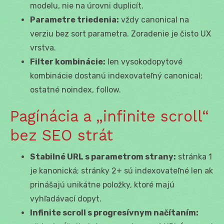
modelu, nie na úrovni duplicít.
Parametre triedenia:
vždy canonical na
verziu bez sort parametra. Zoradenie je čisto UX
vrstva.
Filter kombinácie:
len vysokodopytové
kombinácie dostanú indexovateľný canonical;
ostatné noindex, follow.
Pagínácia a „infinite scroll“
bez SEO strát
Stabilné URL s parametrom strany:
stránka 1
je kanonická; stránky 2+ sú indexovateľné len ak
prinášajú unikátne položky, ktoré majú
vyhľadávací dopyt.
Infinite scroll s progresívnym načítaním: