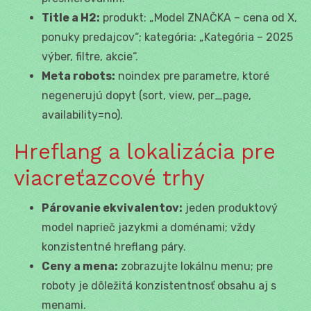
Title a H2:
produkt: „Model ZNAČKA – cena od X,
ponuky predajcov“; kategória: „Kategória – 2025
výber, filtre, akcie“.
Meta robots:
noindex pre parametre, ktoré
negenerujú dopyt (sort, view, per_page,
availability=no).
Hreflang a lokalizácia pre
viacreťazcové trhy
Párovanie ekvivalentov:
jeden produktový
model naprieč jazykmi a doménami; vždy
konzistentné hreflang páry.
Ceny a mena:
zobrazujte lokálnu menu; pre
roboty je dôležitá konzistentnosť obsahu aj s
menami.