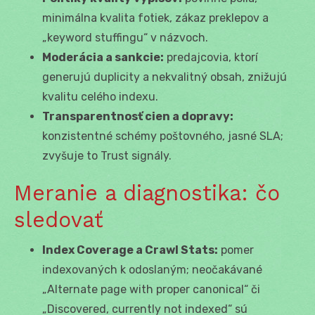
minimálna kvalita fotiek, zákaz preklepov a
„keyword stuffingu“ v názvoch.
Moderácia a sankcie:
predajcovia, ktorí
generujú duplicity a nekvalitný obsah, znižujú
kvalitu celého indexu.
Transparentnosť cien a dopravy:
konzistentné schémy poštovného, jasné SLA;
zvyšuje to Trust signály.
Meranie a diagnostika: čo
sledovať
Index Coverage a Crawl Stats:
pomer
indexovaných k odoslaným; neočakávané
„Alternate page with proper canonical“ či
„Discovered, currently not indexed“ sú