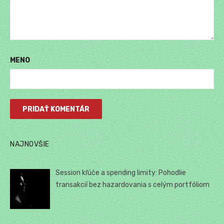
MENO
NAJNOVŠIE
Session kľúče a spending limity: Pohodlie
transakcií bez hazardovania s celým portfóliom