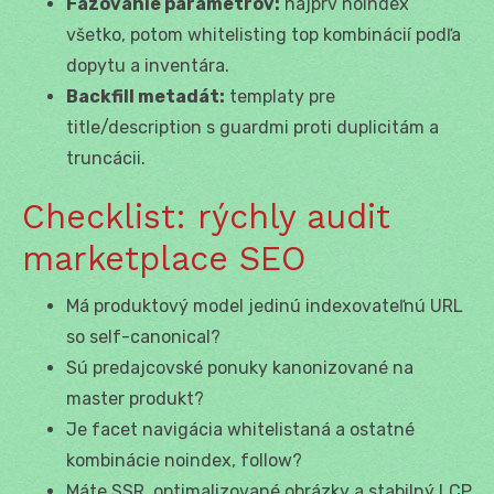
Fázovanie parametrov:
najprv noindex
všetko, potom whitelisting top kombinácií podľa
dopytu a inventára.
Backfill metadát:
templaty pre
title/description s guardmi proti duplicitám a
truncácii.
Checklist: rýchly audit
marketplace SEO
Má produktový model jedinú indexovateľnú URL
so self-canonical?
Sú predajcovské ponuky kanonizované na
master produkt?
Je facet navigácia whitelistaná a ostatné
kombinácie noindex, follow?
Máte SSR, optimalizované obrázky a stabilný LCP