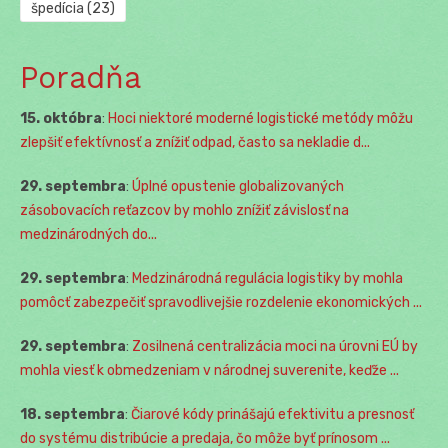
špedícia
(23)
Poradňa
15. októbra
:
Hoci niektoré moderné logistické metódy môžu
zlepšiť efektívnosť a znížiť odpad, často sa nekladie d...
29. septembra
:
Úplné opustenie globalizovaných
zásobovacích reťazcov by mohlo znížiť závislosť na
medzinárodných do...
29. septembra
:
Medzinárodná regulácia logistiky by mohla
pomôcť zabezpečiť spravodlivejšie rozdelenie ekonomických ...
29. septembra
:
Zosilnená centralizácia moci na úrovni EÚ by
mohla viesť k obmedzeniam v národnej suverenite, keďže ...
18. septembra
:
Čiarové kódy prinášajú efektivitu a presnosť
do systému distribúcie a predaja, čo môže byť prínosom ...