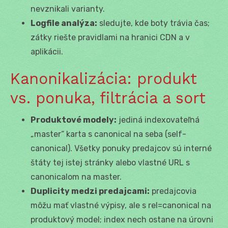
nevznikali varianty.
Logfile analýza:
sledujte, kde boty trávia čas;
zátky riešte pravidlami na hranici CDN a v
aplikácii.
Kanonikalizácia: produkt
vs. ponuka, filtrácia a sort
Produktové modely:
jediná indexovateľná
„master“ karta s canonical na seba (self-
canonical). Všetky ponuky predajcov sú interné
štáty tej istej stránky alebo vlastné URL s
canonicalom na master.
Duplicity medzi predajcami:
predajcovia
môžu mať vlastné výpisy, ale s rel=canonical na
produktový model; index nech ostane na úrovni