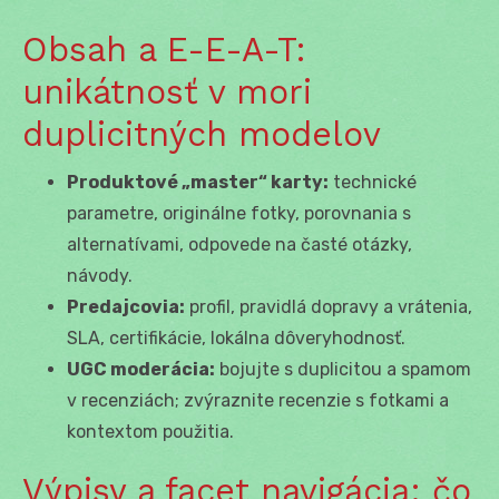
Obsah a E-E-A-T:
unikátnosť v mori
duplicitných modelov
Produktové „master“ karty:
technické
parametre, originálne fotky, porovnania s
alternatívami, odpovede na časté otázky,
návody.
Predajcovia:
profil, pravidlá dopravy a vrátenia,
SLA, certifikácie, lokálna dôveryhodnosť.
UGC moderácia:
bojujte s duplicitou a spamom
v recenziách; zvýraznite recenzie s fotkami a
kontextom použitia.
Výpisy a facet navigácia: čo