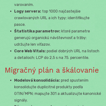
varovaním.
Logy servera:
top 1000 najčastejšie
crawlovaných URL a ich typy; identifikujte
pasce.
Štatistika parametrov:
ktoré parametre
generujú organickú návštevnosť a tržby;
udržujte len víťazov.
Core Web Vitals:
podiel dobrých URL na listoch
a detailoch; LCP do 2,5 s na 75. percentile.
Migračný plán a škálovanie
Modelová konsolidácia:
pred spustením
konsolidujte duplicitné produkty podľa
GTIN/MPN; mapujte 301 a aktualizujte kanonické
signály.