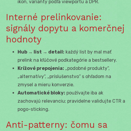
ikon, varianty podľa viewportu a DPR.
Interné prelinkovanie:
signály dopytu a komerčnej
hodnoty
Hub → list → detail:
každý list by mal mať
prelink na kľúčové podkategórie a bestsellery.
Krížové prepojenia:
„podobné produkty“,
„alternatívy“, „príslušenstvo“ s ohľadom na
zmysel a mieru konverzie.
Automatické bloky:
používajte iba ak
zachovajú relevanciu; pravidelne validujte CTR a
pogo-sticking.
Anti-patterny: čomu sa