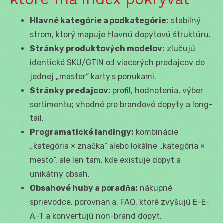
Hlavné kategórie a podkategórie:
stabilný
strom, ktorý mapuje hlavnú dopytovú štruktúru.
Stránky produktových modelov:
zlučujú
identické SKU/GTIN od viacerých predajcov do
jednej „master“ karty s ponukami.
Stránky predajcov:
profil, hodnotenia, výber
sortimentu; vhodné pre brandové dopyty a long-
tail.
Programatické landingy:
kombinácie
„kategória × značka“ alebo lokálne „kategória ×
mesto“, ale len tam, kde existuje dopyt a
unikátny obsah.
Obsahové huby a poradňa:
nákupné
sprievodce, porovnania, FAQ, ktoré zvyšujú E-E-
A-T a konvertujú non-brand dopyt.