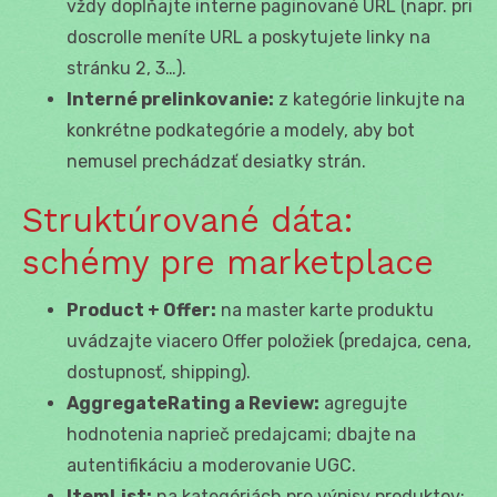
vždy dopĺňajte interne paginované URL (napr. pri
doscrolle meníte URL a poskytujete linky na
stránku 2, 3…).
Interné prelinkovanie:
z kategórie linkujte na
konkrétne podkategórie a modely, aby bot
nemusel prechádzať desiatky strán.
Struktúrované dáta:
schémy pre marketplace
Product + Offer:
na master karte produktu
uvádzajte viacero Offer položiek (predajca, cena,
dostupnosť, shipping).
AggregateRating a Review:
agregujte
hodnotenia naprieč predajcami; dbajte na
autentifikáciu a moderovanie UGC.
ItemList:
na kategóriách pre výpisy produktov;