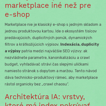
marketplace iné než pre
e-shop
Marketplace nie je klasický e-shop s jedným skladom a
jednou produktovou kartou. Ide o ekosystém tisícov
predávajúcich, duplicitných ponúk, dynamických
filtrov a krátkožijúcich výpisov.
Indexácia, duplicity
a výpisy
patria medzi najväčšie SEO výzvy: ak
nezvládnete parametre, kanonikalizáciu a crawl
budget, vyhľadávač strávi čas slepými uličkami
namiesto stránok s dopytom a maržou. Tento návod
dáva technicko-produktový rámec, aby marketplace
rástol organicky bez „crawl chaosu“.
Architektúra IA: vrstvy,
ktoré má index pokrývať