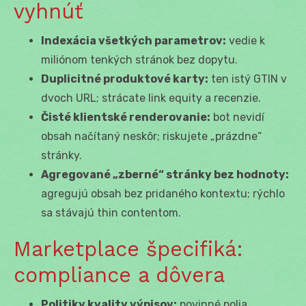
vyhnúť
Indexácia všetkých parametrov:
vedie k
miliónom tenkých stránok bez dopytu.
Duplicitné produktové karty:
ten istý GTIN v
dvoch URL; strácate link equity a recenzie.
Čisté klientské renderovanie:
bot nevidí
obsah načítaný neskôr; riskujete „prázdne“
stránky.
Agregované „zberné“ stránky bez hodnoty:
agregujú obsah bez pridaného kontextu; rýchlo
sa stávajú thin contentom.
Marketplace špecifiká:
compliance a dôvera
Politiky kvality výpisov:
povinné polia,