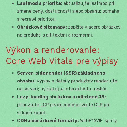
Lastmod a priorita:
aktualizujte lastmod pri
zmene ceny, dostupnosti alebo obsahu; pomáha
s recrawl prioritou.
Obrázkové sitemapy:
zapíšte viacero obrázkov
na produkt, s alt textmi a rozmermi.
Výkon a renderovanie:
Core Web Vitals pre výpisy
Server-side render (SSR) základného
obsahu:
výpisy a detaily produktov renderujte
na serveri; hydratujte interaktivitu neskôr.
Lazy-loading obrázkov a odložené JS:
priorizujte LCP prvok; minimalizujte CLS pri
šírkach kariet.
CDN a obrázkové formáty:
WebP/AVIF, sprity