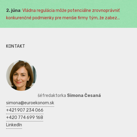
2. júna
:
Vládna regulácia môže potenciálne zrovnoprávniť
konkurenčné podmienky pre menšie firmy tým, že zabez...
KONTAKT
šéfredaktorka
Simona Česaná
simona@euroekonom.sk
+421 907 234 066
+420 774 699 168
LinkedIn