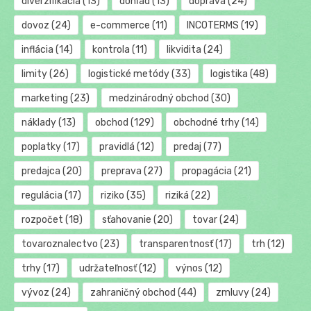
diverzifikácia
(13)
dohľad
(13)
doprava
(24)
dovoz
(24)
e-commerce
(11)
INCOTERMS
(19)
inflácia
(14)
kontrola
(11)
likvidita
(24)
limity
(26)
logistické metódy
(33)
logistika
(48)
marketing
(23)
medzinárodný obchod
(30)
náklady
(13)
obchod
(129)
obchodné trhy
(14)
poplatky
(17)
pravidlá
(12)
predaj
(77)
predajca
(20)
preprava
(27)
propagácia
(21)
regulácia
(17)
riziko
(35)
riziká
(22)
rozpočet
(18)
sťahovanie
(20)
tovar
(24)
tovaroznalectvo
(23)
transparentnosť
(17)
trh
(12)
trhy
(17)
udržateľnosť
(12)
výnos
(12)
vývoz
(24)
zahraničný obchod
(44)
zmluvy
(24)