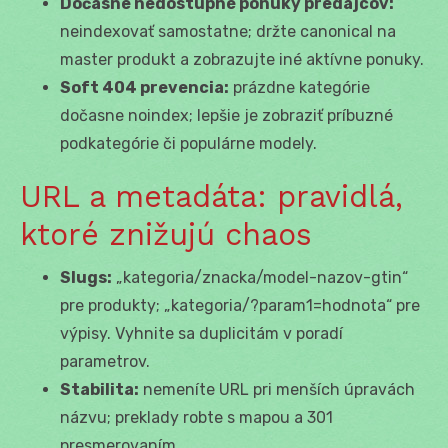
Dočasne nedostupné ponuky predajcov:
neindexovať samostatne; držte canonical na
master produkt a zobrazujte iné aktívne ponuky.
Soft 404 prevencia:
prázdne kategórie
dočasne noindex; lepšie je zobraziť príbuzné
podkategórie či populárne modely.
URL a metadáta: pravidlá,
ktoré znižujú chaos
Slugs:
„kategoria/znacka/model-nazov-gtin“
pre produkty; „kategoria/?param1=hodnota“ pre
výpisy. Vyhnite sa duplicitám v poradí
parametrov.
Stabilita:
nemeníte URL pri menších úpravách
názvu; preklady robte s mapou a 301
presmerovaním.