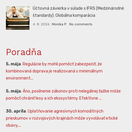
Účtovná závierka v súlade s IFRS (Medzinárodné
štandardy): Globálna komparácia
4. 8. 2026
Monika P.
No comments
Poradňa
5. mája
:
Regulácie by mohli pomôcť zabezpečiť, že
kombinovaná doprava je realizovaná s minimálnym
environment...
5. mája
:
Áno, posilnenie zákonov proti nelegálnej ťažbe môže
pomôcť chrániť lesy a ich ekosystémy. Efektívne ...
30. apríla
:
Uplatňovanie agresívnych komoditných
prieskumov v rozvojových krajinách môže vyvolávať etické
obavy,...