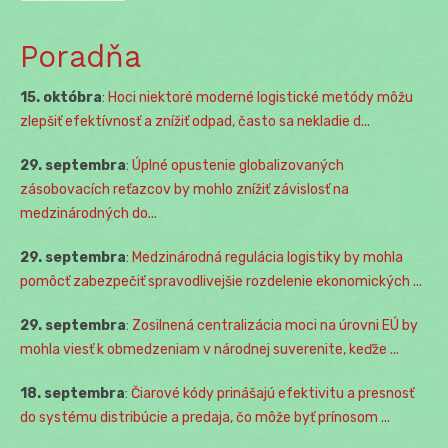
Poradňa
15. októbra
:
Hoci niektoré moderné logistické metódy môžu
zlepšiť efektívnosť a znížiť odpad, často sa nekladie d...
29. septembra
:
Úplné opustenie globalizovaných
zásobovacích reťazcov by mohlo znížiť závislosť na
medzinárodných do...
29. septembra
:
Medzinárodná regulácia logistiky by mohla
pomôcť zabezpečiť spravodlivejšie rozdelenie ekonomických ...
29. septembra
:
Zosilnená centralizácia moci na úrovni EÚ by
mohla viesť k obmedzeniam v národnej suverenite, keďže ...
18. septembra
:
Čiarové kódy prinášajú efektivitu a presnosť
do systému distribúcie a predaja, čo môže byť prínosom ...