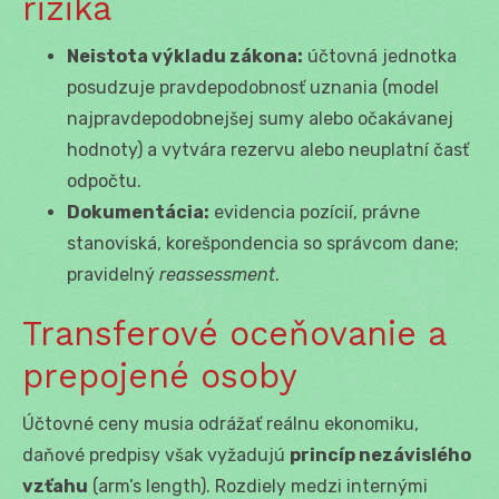
riziká
Neistota výkladu zákona:
účtovná jednotka
posudzuje pravdepodobnosť uznania (model
najpravdepodobnejšej sumy alebo očakávanej
hodnoty) a vytvára rezervu alebo neuplatní časť
odpočtu.
Dokumentácia:
evidencia pozícií, právne
stanoviská, korešpondencia so správcom dane;
pravidelný
reassessment
.
Transferové oceňovanie a
prepojené osoby
Účtovné ceny musia odrážať reálnu ekonomiku,
daňové predpisy však vyžadujú
princíp nezávislého
vzťahu
(arm’s length). Rozdiely medzi internými