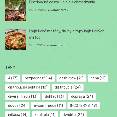
Distribučné cesty – ciele a obmedzenia
24. 4. 2023
6 komentárov
Logistické metódy, druhy a typy logistických
metód
15. 5. 2023
6 komentárov
TÉMY
A
(17)
bezpečnosť
(14)
cash-flow
(21)
cena
(11)
distribučná politika
(10)
distribúcia
(24)
diverzifikácia
(13)
dohľad
(13)
doprava
(24)
dovoz
(24)
e-commerce
(11)
INCOTERMS
(19)
inflácia
(14)
kontrola
(11)
likvidita
(24)