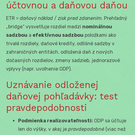
účtovnou a daňovou daňou
ETR =
daňový náklad
/
zisk pred zdanením
. Prehľadný
„bridge“ vysvetľuje rozdiel medzi
nominálnou
sadzbou
a
efektívnou sadzbou
položkami ako
trvalé rozdiely, daňové kredity, odlišné sadzby v
zahraničných entitách, odložená daň z nových
dočasných rozdielov, zmeny sadzieb, jednorazové
vplyvy (napr. uvoľnenie ODP).
Uznávanie odloženej
daňovej pohľadávky: test
pravdepodobnosti
Podmienka realizovateľnosti:
ODP sa účtuje
len do výšky, v akej je
pravdepodobné
(viac než