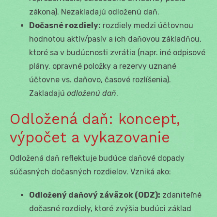
zákona). Nezakladajú odloženú daň.
Dočasné rozdiely:
rozdiely medzi účtovnou
hodnotou aktív/pasív a ich daňovou základňou,
ktoré sa v budúcnosti zvrátia (napr. iné odpisové
plány, opravné položky a rezervy uznané
účtovne vs. daňovo, časové rozlíšenia).
Zakladajú
odloženú daň
.
Odložená daň: koncept,
výpočet a vykazovanie
Odložená daň reflektuje budúce daňové dopady
súčasných dočasných rozdielov. Vzniká ako:
Odložený daňový záväzok (ODZ):
zdaniteľné
dočasné rozdiely, ktoré zvýšia budúci základ