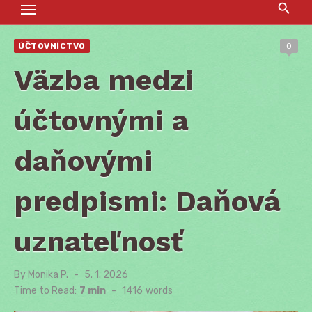
ÚČTOVNÍCTVO
0
Väzba medzi
účtovnými a
daňovými
predpismi: Daňová
uznateľnosť
By
Monika P.
Posted
5. 1. 2026
on
Time to Read:
7 min
-
1416
words