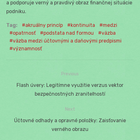
a podporuje verný a pravdivý obraz finančnej situácie
podniku.
Tag:
akruálny princíp
kontinuita
medzi
opatrnosť
podstata nad formou
väzba
väzba medzi účtovnými a daňovými predpismi
významnosť
Previous
Navigácia
Previous
Flash úvery: Legitímne využitie verzus vektor
v
post:
bezpečnostných zraniteľností
článku
Next
Next
Účtovné odhady a opravné položky: Zaisťovanie
post:
verného obrazu