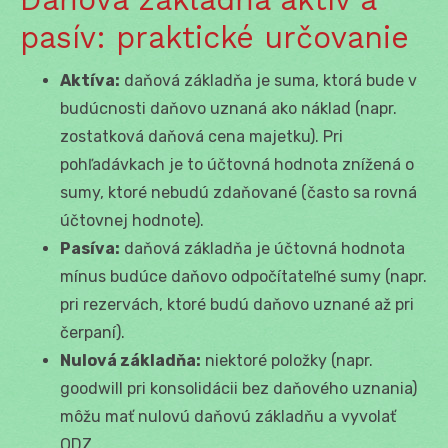
pasív: praktické určovanie
Aktíva:
daňová základňa je suma, ktorá bude v
budúcnosti daňovo uznaná ako náklad (napr.
zostatková daňová cena majetku). Pri
pohľadávkach je to účtovná hodnota znížená o
sumy, ktoré nebudú zdaňované (často sa rovná
účtovnej hodnote).
Pasíva:
daňová základňa je účtovná hodnota
mínus budúce daňovo odpočítateľné sumy (napr.
pri rezervách, ktoré budú daňovo uznané až pri
čerpaní).
Nulová základňa:
niektoré položky (napr.
goodwill pri konsolidácii bez daňového uznania)
môžu mať nulovú daňovú základňu a vyvolať
ODZ.