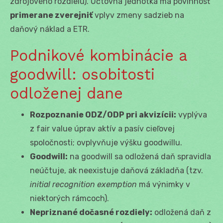
zdrojového rozdielu). Účtovná jednotka má povinnosť
primerane zverejniť
vplyv zmeny sadzieb na
daňový náklad a ETR.
Podnikové kombinácie a
goodwill: osobitosti
odloženej dane
Rozpoznanie ODZ/ODP pri akvizícii:
vyplýva
z fair value úprav aktív a pasív cieľovej
spoločnosti; ovplyvňuje výšku goodwillu.
Goodwill:
na goodwill sa odložená daň spravidla
neúčtuje, ak neexistuje daňová základňa (tzv.
initial recognition exemption
má výnimky v
niektorých rámcoch).
Nepriznané dočasné rozdiely:
odložená daň z