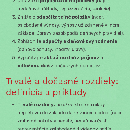
Upravte o
pripočítateľné položky
(napr.
nedaňové náklady, reprezentácia, sankcie).
Znížte o
odpočítateľné položky
(napr.
oslobodené výnosy, výnosy už zdanené v inom
základe, úpravy zásob podľa daňových pravidiel).
Zohľadnite
odpočty a daňové zvýhodnenia
(daňové bonusy, kredity, úľavy).
Vypočítajte
aktuálnu daň z príjmov
a
odloženú daň
z dočasných rozdielov.
Trvalé a dočasné rozdiely:
definícia a príklady
Trvalé rozdiely:
položky, ktoré sa nikdy
nepretavia do základu dane v inom období (napr.
zmluvné pokuty a penále, nedaňová časť
reprezentácie, oslobodené dividendy podľa