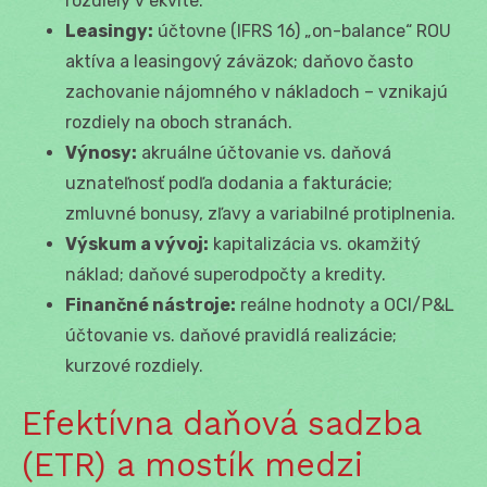
rozdiely v ekvite.
Leasingy:
účtovne (IFRS 16) „on-balance“ ROU
aktíva a leasingový záväzok; daňovo často
zachovanie nájomného v nákladoch – vznikajú
rozdiely na oboch stranách.
Výnosy:
akruálne účtovanie vs. daňová
uznateľnosť podľa dodania a fakturácie;
zmluvné bonusy, zľavy a variabilné protiplnenia.
Výskum a vývoj:
kapitalizácia vs. okamžitý
náklad; daňové superodpočty a kredity.
Finančné nástroje:
reálne hodnoty a OCI/P&L
účtovanie vs. daňové pravidlá realizácie;
kurzové rozdiely.
Efektívna daňová sadzba
(ETR) a mostík medzi