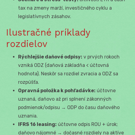
tax na zmeny marží, investičného cyklu a
legislatívnych zásahov.
Ilustračné príklady
rozdielov
Rýchlejšie daňové odpisy:
v prvých rokoch
vzniká ODZ (daňová základňa < účtovná
hodnota). Neskôr sa rozdiel zvracia a ODZ sa
rozpúšťa.
Opravná položka k pohľadávke:
účtovne
uznaná, daňovo až pri splnení zákonných
podmienok/odpisu → ODP do času daňového
uznania.
IFRS 16 leasing:
účtovne odpis ROU + úrok;
daňovo nájomné → dočasné rozdiely na aktíve