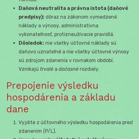
Daňová neutralita a právna istota (daňové
predpisy):
dôraz na zákonom vymedzené
náklady a výnosy, administratívna
vykonateľnosť, protizneužívacie pravidlá.
Dôsledok:
nie všetky účtovné náklady sú
daňovo uznateľné a nie všetky účtovné výnosy
sú zdrojom zdanenia v rovnakom období.
Vznikajú
trvalé
a
dočasné
rozdiely.
Prepojenie výsledku
hospodárenia a základu
dane
Vyjdite z účtovného výsledku hospodárenia pred
zdanením (P/L).