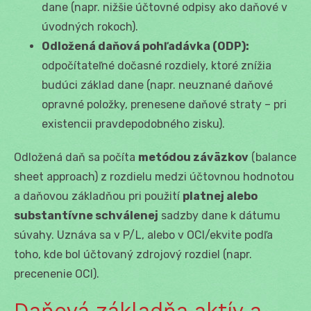
dane (napr. nižšie účtovné odpisy ako daňové v
úvodných rokoch).
Odložená daňová pohľadávka (ODP):
odpočítateľné dočasné rozdiely, ktoré znížia
budúci základ dane (napr. neuznané daňové
opravné položky, prenesene daňové straty – pri
existencii pravdepodobného zisku).
Odložená daň sa počíta
metódou záväzkov
(balance
sheet approach) z rozdielu medzi účtovnou hodnotou
a daňovou základňou pri použití
platnej alebo
substantívne schválenej
sadzby dane k dátumu
súvahy. Uznáva sa v P/L, alebo v OCI/ekvite podľa
toho, kde bol účtovaný zdrojový rozdiel (napr.
precenenie OCI).
Daňová základňa aktív a