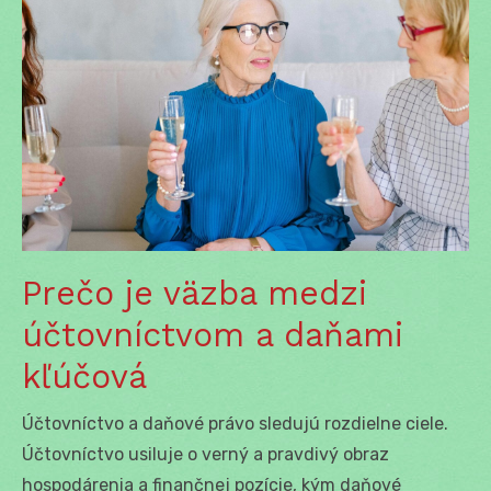
Prečo je väzba medzi
účtovníctvom a daňami
kľúčová
Účtovníctvo a daňové právo sledujú rozdielne ciele.
Účtovníctvo usiluje o verný a pravdivý obraz
hospodárenia a finančnej pozície, kým daňové