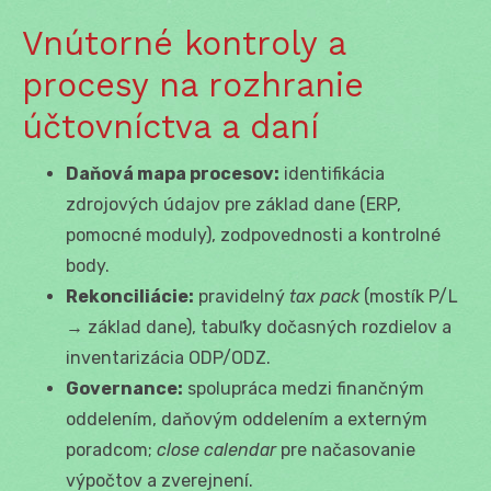
Vnútorné kontroly a
procesy na rozhranie
účtovníctva a daní
Daňová mapa procesov:
identifikácia
zdrojových údajov pre základ dane (ERP,
pomocné moduly), zodpovednosti a kontrolné
body.
Rekonciliácie:
pravidelný
tax pack
(mostík P/L
→ základ dane), tabuľky dočasných rozdielov a
inventarizácia ODP/ODZ.
Governance:
spolupráca medzi finančným
oddelením, daňovým oddelením a externým
poradcom;
close calendar
pre načasovanie
výpočtov a zverejnení.