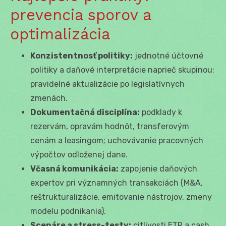
prevencia sporov a
optimalizácia
Konzistentnosť politiky:
jednotné účtovné
politiky a daňové interpretácie naprieč skupinou;
pravidelné aktualizácie po legislatívnych
zmenách.
Dokumentačná disciplína:
podklady k
rezervám, opravám hodnôt, transferovým
cenám a leasingom; uchovávanie pracovných
výpočtov odloženej dane.
Včasná komunikácia:
zapojenie daňových
expertov pri významných transakciách (M&A,
reštrukturalizácie, emitovanie nástrojov, zmeny
modelu podnikania).
Scenáre a stress-testy:
citlivosti ETR a cash