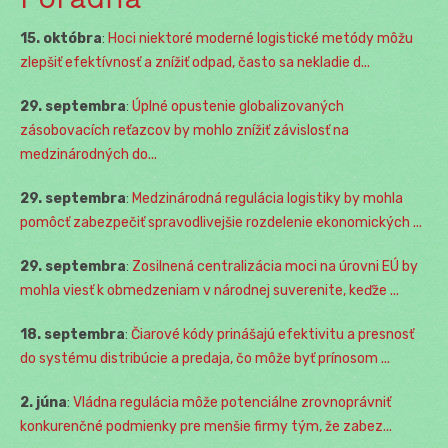
15. októbra
:
Hoci niektoré moderné logistické metódy môžu
zlepšiť efektívnosť a znížiť odpad, často sa nekladie d...
29. septembra
:
Úplné opustenie globalizovaných
zásobovacích reťazcov by mohlo znížiť závislosť na
medzinárodných do...
29. septembra
:
Medzinárodná regulácia logistiky by mohla
pomôcť zabezpečiť spravodlivejšie rozdelenie ekonomických ...
29. septembra
:
Zosilnená centralizácia moci na úrovni EÚ by
mohla viesť k obmedzeniam v národnej suverenite, keďže ...
18. septembra
:
Čiarové kódy prinášajú efektivitu a presnosť
do systému distribúcie a predaja, čo môže byť prínosom ...
2. júna
:
Vládna regulácia môže potenciálne zrovnoprávniť
konkurenčné podmienky pre menšie firmy tým, že zabez...