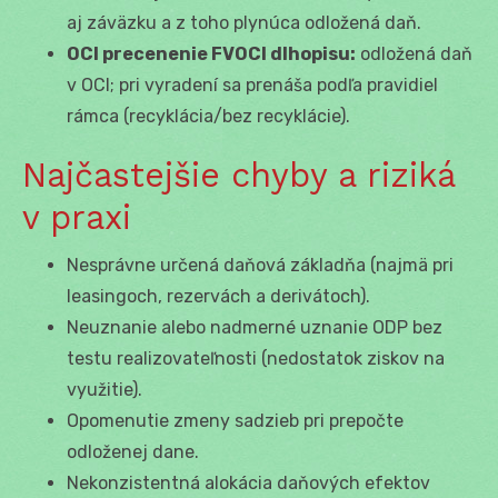
aj záväzku a z toho plynúca odložená daň.
OCI precenenie FVOCI dlhopisu:
odložená daň
v OCI; pri vyradení sa prenáša podľa pravidiel
rámca (recyklácia/bez recyklácie).
Najčastejšie chyby a riziká
v praxi
Nesprávne určená daňová základňa (najmä pri
leasingoch, rezervách a derivátoch).
Neuznanie alebo nadmerné uznanie ODP bez
testu realizovateľnosti (nedostatok ziskov na
využitie).
Opomenutie zmeny sadzieb pri prepočte
odloženej dane.
Nekonzistentná alokácia daňových efektov