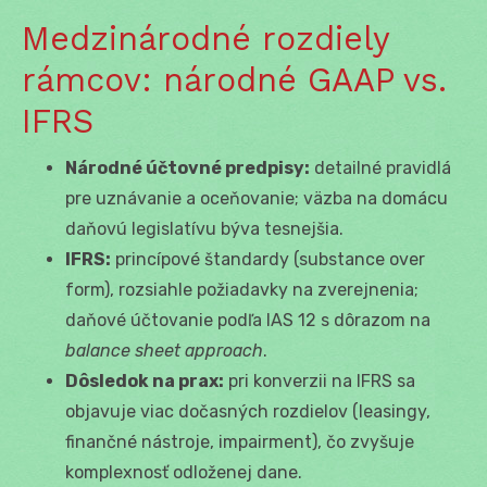
Medzinárodné rozdiely
rámcov: národné GAAP vs.
IFRS
Národné účtovné predpisy:
detailné pravidlá
pre uznávanie a oceňovanie; väzba na domácu
daňovú legislatívu býva tesnejšia.
IFRS:
princípové štandardy (substance over
form), rozsiahle požiadavky na zverejnenia;
daňové účtovanie podľa IAS 12 s dôrazom na
balance sheet approach
.
Dôsledok na prax:
pri konverzii na IFRS sa
objavuje viac dočasných rozdielov (leasingy,
finančné nástroje, impairment), čo zvyšuje
komplexnosť odloženej dane.