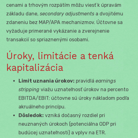
cenami a trhovým rozpätím môžu viesť k úpravám
základu dane,
secondary adjustments
a dvojitému
zdaneniu bez MAP/APA mechanizmov. Účtovne sa
vyžaduje primerané vykázanie a zverejnenie
transakcií so spriaznenými osobami.
Úroky, limitácie a tenká
kapitalizácia
Limit uznania úrokov:
pravidlá
earnings
stripping
viažu uznateľnosť úrokov na percento
EBITDA/EBIT; účtovne sú úroky nákladom podľa
akruálneho princípu.
Dôsledok:
vzniká dočasný rozdiel pri
neuznaných úrokoch (potenciálna ODP pri
budúcej uznateľnosti) a vplyv na ETR.