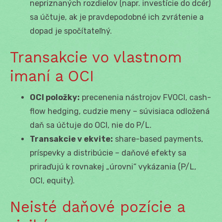
nepriznaných rozdielov (napr. investície do dcér)
sa účtuje, ak je pravdepodobné ich zvrátenie a
dopad je spočítateľný.
Transakcie vo vlastnom
imaní a OCI
OCI položky:
precenenia nástrojov FVOCI, cash-
flow hedging, cudzie meny – súvisiaca odložená
daň sa účtuje do OCI, nie do P/L.
Transakcie v ekvite:
share-based payments,
príspevky a distribúcie – daňové efekty sa
priraďujú k rovnakej „úrovni“ vykázania (P/L,
OCI, equity).
Neisté daňové pozície a