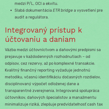
medzi P/L, OCI a ekvitu.
Slabá dokumentácia
ETR bridge
a vysvetlení pre
audit a regulátora.
Integrovaný prístup k
účtovaniu a daniam
Väzba medzi účtovníctvom a daňovými predpismi sa
prejavuje v každodenných rozhodnutiach – od
odpisov, cez rezervy, až po komplexné transakcie.
Kvalitný finančný reporting vyžaduje jednotnú
metodiku, včasnú identifikáciu dočasných rozdielov,
disciplinovaný výpočet odloženej dane a
transparentné zverejnenia. Integrovaná spolupráca
účtovníkov, daňových špecialistov a manažmentu
minimalizuje riziká, zlepšuje predvídateľnosť cash tax