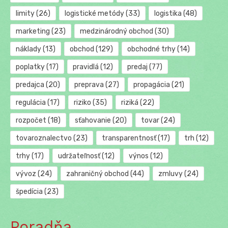
limity
(26)
logistické metódy
(33)
logistika
(48)
marketing
(23)
medzinárodný obchod
(30)
náklady
(13)
obchod
(129)
obchodné trhy
(14)
poplatky
(17)
pravidlá
(12)
predaj
(77)
predajca
(20)
preprava
(27)
propagácia
(21)
regulácia
(17)
riziko
(35)
riziká
(22)
rozpočet
(18)
sťahovanie
(20)
tovar
(24)
tovaroznalectvo
(23)
transparentnosť
(17)
trh
(12)
trhy
(17)
udržateľnosť
(12)
výnos
(12)
vývoz
(24)
zahraničný obchod
(44)
zmluvy
(24)
špedícia
(23)
Poradňa