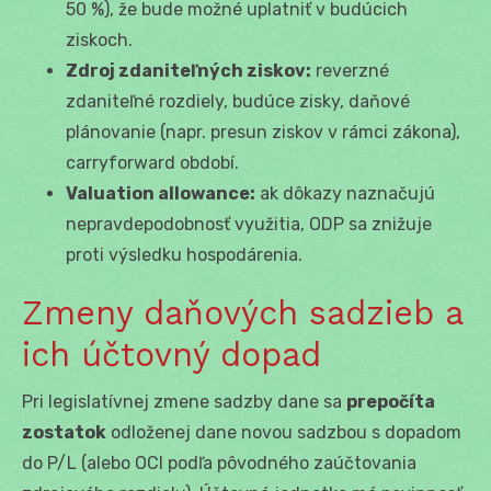
50 %), že bude možné uplatniť v budúcich
ziskoch.
Zdroj zdaniteľných ziskov:
reverzné
zdaniteľné rozdiely, budúce zisky, daňové
plánovanie (napr. presun ziskov v rámci zákona),
carryforward období.
Valuation allowance:
ak dôkazy naznačujú
nepravdepodobnosť využitia, ODP sa znižuje
proti výsledku hospodárenia.
Zmeny daňových sadzieb a
ich účtovný dopad
Pri legislatívnej zmene sadzby dane sa
prepočíta
zostatok
odloženej dane novou sadzbou s dopadom
do P/L (alebo OCI podľa pôvodného zaúčtovania