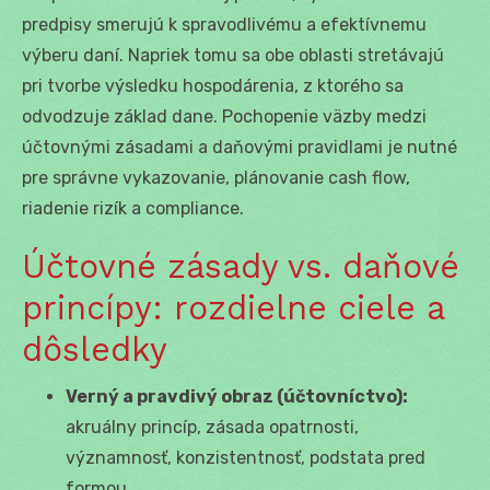
predpisy smerujú k spravodlivému a efektívnemu
výberu daní. Napriek tomu sa obe oblasti stretávajú
pri tvorbe výsledku hospodárenia, z ktorého sa
odvodzuje základ dane. Pochopenie väzby medzi
účtovnými zásadami a daňovými pravidlami je nutné
pre správne vykazovanie, plánovanie cash flow,
riadenie rizík a compliance.
Účtovné zásady vs. daňové
princípy: rozdielne ciele a
dôsledky
Verný a pravdivý obraz (účtovníctvo):
akruálny princíp, zásada opatrnosti,
významnosť, konzistentnosť, podstata pred
formou.