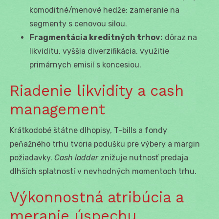
komoditné/menové hedže; zameranie na
segmenty s cenovou silou.
Fragmentácia kreditných trhov:
dôraz na
likviditu, vyššia diverzifikácia, využitie
primárnych emisií s koncesiou.
Riadenie likvidity a cash
management
Krátkodobé štátne dlhopisy, T-bills a fondy
peňažného trhu tvoria podušku pre výbery a margin
požiadavky.
Cash ladder
znižuje nutnosť predaja
dlhších splatností v nevhodných momentoch trhu.
Výkonnostná atribúcia a
meranie úspechu