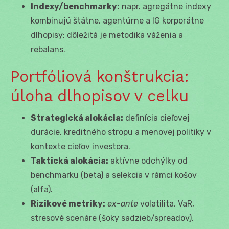
Indexy/benchmarky:
napr. agregátne indexy
kombinujú štátne, agentúrne a IG korporátne
dlhopisy; dôležitá je metodika váženia a
rebalans.
Portfóliová konštrukcia:
úloha dlhopisov v celku
Strategická alokácia:
definícia cieľovej
durácie, kreditného stropu a menovej politiky v
kontexte cieľov investora.
Taktická alokácia:
aktívne odchýlky od
benchmarku (beta) a selekcia v rámci košov
(alfa).
Rizikové metriky:
ex-ante
volatilita, VaR,
stresové scenáre (šoky sadzieb/spreadov),