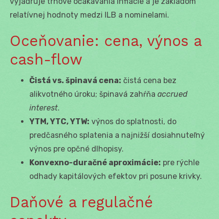
vyjadruje trhové očakávania inflácie a je základom
relatívnej hodnoty medzi ILB a nominelami.
Oceňovanie: cena, výnos a
cash-flow
Čistá vs. špinavá cena:
čistá cena bez
alikvotného úroku; špinavá zahŕňa
accrued
interest
.
YTM, YTC, YTW:
výnos do splatnosti, do
predčasného splatenia a najnižší dosiahnuteľný
výnos pre opčné dlhopisy.
Konvexno-duračné aproximácie:
pre rýchle
odhady kapitálových efektov pri posune krivky.
Daňové a regulačné