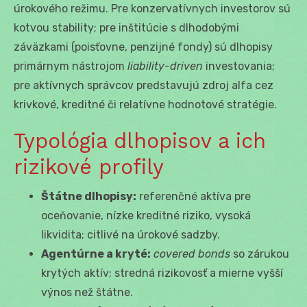
úrokového režimu. Pre konzervatívnych investorov sú
kotvou stability; pre inštitúcie s dlhodobými
záväzkami (poisťovne, penzijné fondy) sú dlhopisy
primárnym nástrojom
liability-driven
investovania;
pre aktívnych správcov predstavujú zdroj alfa cez
krivkové, kreditné či relatívne hodnotové stratégie.
Typológia dlhopisov a ich
rizikové profily
Štátne dlhopisy:
referenčné aktíva pre
oceňovanie, nízke kreditné riziko, vysoká
likvidita; citlivé na úrokové sadzby.
Agentúrne a kryté:
covered bonds
so zárukou
krytých aktív; stredná rizikovosť a mierne vyšší
výnos než štátne.