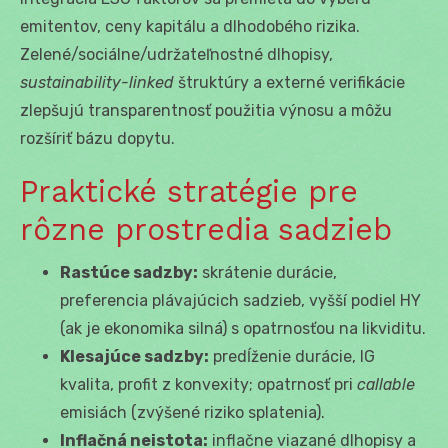
emitentov, ceny kapitálu a dlhodobého rizika.
Zelené/sociálne/udržateľnostné dlhopisy,
sustainability-linked
štruktúry a externé verifikácie
zlepšujú transparentnosť použitia výnosu a môžu
rozšíriť bázu dopytu.
Praktické stratégie pre
rôzne prostredia sadzieb
Rastúce sadzby:
skrátenie durácie,
preferencia plávajúcich sadzieb, vyšší podiel HY
(ak je ekonomika silná) s opatrnosťou na likviditu.
Klesajúce sadzby:
predĺženie durácie, IG
kvalita, profit z konvexity; opatrnosť pri
callable
emisiách (zvýšené riziko splatenia).
Inflačná neistota:
inflačne viazané dlhopisy a