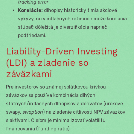
tracking error
.
Korelácie:
dlhopisy historicky tlmia akciové
výkyvy, no v inflačných režimoch môže korelácia
stúpať; dôležitá je diverzifikácia naprieč
podtriedami.
Liability-Driven Investing
(LDI) a zladenie so
záväzkami
Pre investorov so známej splátkovou krivkou
záväzkov sa používa kombinácia dlhých
štátnych/inflačných dlhopisov a derivátov (úrokové
swapy,
swaption
) na zladenie citlivosti NPV záväzkov
s aktívami. Cieľom je minimalizovať volatilitu
financovania (funding ratio).