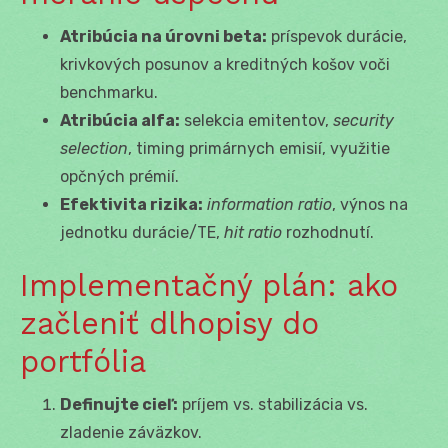
Atribúcia na úrovni beta:
príspevok durácie,
krivkových posunov a kreditných košov voči
benchmarku.
Atribúcia alfa:
selekcia emitentov,
security
selection
, timing primárnych emisií, využitie
opčných prémií.
Efektivita rizika:
information ratio
, výnos na
jednotku durácie/TE,
hit ratio
rozhodnutí.
Implementačný plán: ako
začleniť dlhopisy do
portfólia
Definujte cieľ:
príjem vs. stabilizácia vs.
zladenie záväzkov.