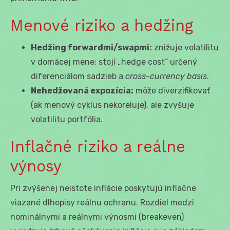
Menové riziko a hedžing
Hedžing forwardmi/swapmi:
znižuje volatilitu
v domácej mene; stojí „hedge cost“ určený
diferenciálom sadzieb a
cross-currency basis
.
Nehedžovaná expozícia:
môže diverzifikovať
(ak menový cyklus nekoreluje), ale zvyšuje
volatilitu portfólia.
Inflačné riziko a reálne
výnosy
Pri zvýšenej neistote inflácie poskytujú inflačne
viazané dlhopisy reálnu ochranu. Rozdiel medzi
nominálnymi a reálnymi výnosmi (breakeven)