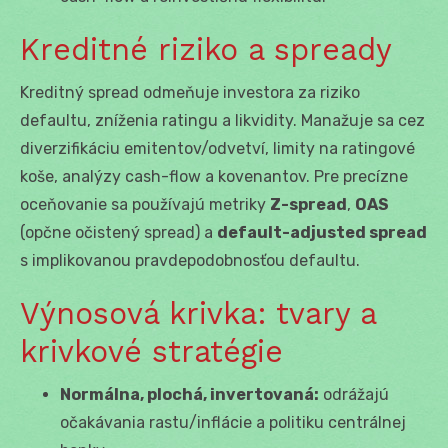
Kreditné riziko a spready
Kreditný spread odmeňuje investora za riziko
defaultu, zníženia ratingu a likvidity. Manažuje sa cez
diverzifikáciu emitentov/odvetví, limity na ratingové
koše, analýzy cash-flow a kovenantov. Pre precízne
oceňovanie sa používajú metriky
Z-spread
,
OAS
(opčne očistený spread) a
default-adjusted spread
s implikovanou pravdepodobnosťou defaultu.
Výnosová krivka: tvary a
krivkové stratégie
Normálna, plochá, invertovaná:
odrážajú
očakávania rastu/inflácie a politiku centrálnej