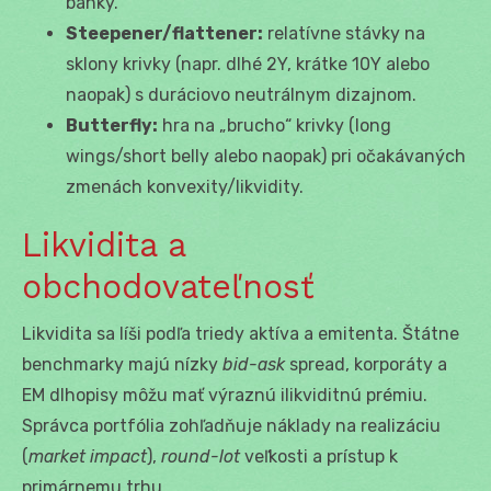
banky.
Steepener/flattener:
relatívne stávky na
sklony krivky (napr. dlhé 2Y, krátke 10Y alebo
naopak) s duráciovo neutrálnym dizajnom.
Butterfly:
hra na „brucho“ krivky (long
wings/short belly alebo naopak) pri očakávaných
zmenách konvexity/likvidity.
Likvidita a
obchodovateľnosť
Likvidita sa líši podľa triedy aktíva a emitenta. Štátne
benchmarky majú nízky
bid-ask
spread, korporáty a
EM dlhopisy môžu mať výraznú ilikviditnú prémiu.
Správca portfólia zohľadňuje náklady na realizáciu
(
market impact
),
round-lot
veľkosti a prístup k
primárnemu trhu.