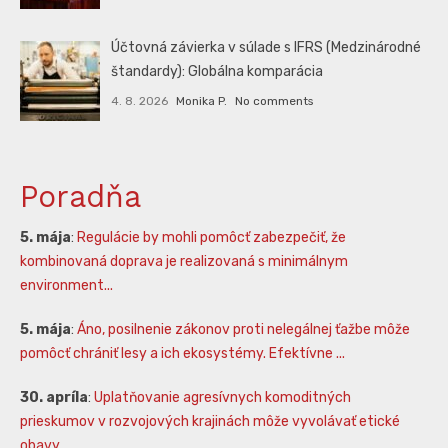
Účtovná závierka v súlade s IFRS (Medzinárodné
štandardy): Globálna komparácia
4. 8. 2026
Monika P.
No comments
Poradňa
5. mája
:
Regulácie by mohli pomôcť zabezpečiť, že
kombinovaná doprava je realizovaná s minimálnym
environment...
5. mája
:
Áno, posilnenie zákonov proti nelegálnej ťažbe môže
pomôcť chrániť lesy a ich ekosystémy. Efektívne ...
30. apríla
:
Uplatňovanie agresívnych komoditných
prieskumov v rozvojových krajinách môže vyvolávať etické
obavy,...