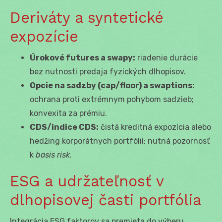
Deriváty a syntetické
expozície
Úrokové futures a swapy:
riadenie durácie
bez nutnosti predaja fyzických dlhopisov.
Opcie na sadzby (cap/floor) a swaptions:
ochrana proti extrémnym pohybom sadzieb;
konvexita za prémiu.
CDS/indice CDS:
čistá kreditná expozícia alebo
hedžing korporátnych portfólií; nutná pozornosť
k
basis risk
.
ESG a udržateľnosť v
dlhopisovej časti portfólia
Integrácia ESG faktorov sa premieta do výberu