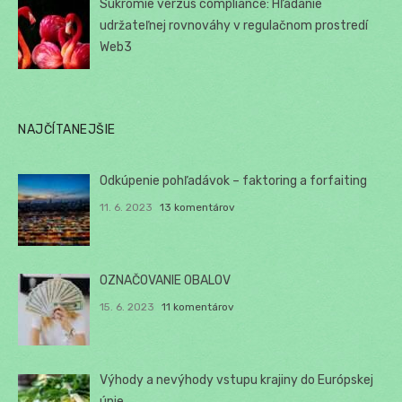
Súkromie verzus compliance: Hľadanie
udržateľnej rovnováhy v regulačnom prostredí
Web3
NAJČÍTANEJŠIE
Odkúpenie pohľadávok – faktoring a forfaiting
11. 6. 2023
13 komentárov
OZNAČOVANIE OBALOV
15. 6. 2023
11 komentárov
Výhody a nevýhody vstupu krajiny do Európskej
únie