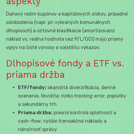
aspekty
Daňový režim kupónov a kapitálových ziskov, prípadné
oslobodenia (napr. pri vybraných komunálnych
dlhopisoch) a účtovné klasifikácie (amortizovaný
náklad vs. reálna hodnota cez P/L/OCI) majú priamy
vplyv na čisté výnosy a volatilitu výkazov.
Dlhopisové fondy a ETF vs.
priama držba
ETF/fondy:
okamžitá diverzifikácia, denné
ocenenie, likvidita; riziko
tracking error
, poplatky
a sekundárny trh.
Priama držba:
presná kontrola splatností a
cash-flow; vyššie transakčné náklady a
náročnosť správy.