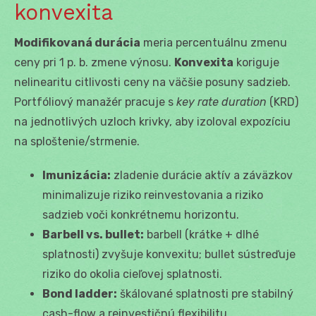
konvexita
Modifikovaná durácia
meria percentuálnu zmenu
ceny pri 1 p. b. zmene výnosu.
Konvexita
koriguje
nelinearitu citlivosti ceny na väčšie posuny sadzieb.
Portfóliový manažér pracuje s
key rate duration
(KRD)
na jednotlivých uzloch krivky, aby izoloval expozíciu
na sploštenie/strmenie.
Imunizácia:
zladenie durácie aktív a záväzkov
minimalizuje riziko reinvestovania a riziko
sadzieb voči konkrétnemu horizontu.
Barbell vs. bullet:
barbell (krátke + dlhé
splatnosti) zvyšuje konvexitu; bullet sústreďuje
riziko do okolia cieľovej splatnosti.
Bond ladder:
škálované splatnosti pre stabilný
cash-flow a reinvestičnú flexibilitu.