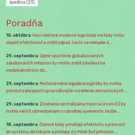
špedícia
(23)
Poradňa
15. októbra
:
Hoci niektoré moderné logistické metódy môžu
zlepšiť efektívnosť a znížiť odpad, často sa nekladie d...
29. septembra
:
Úplné opustenie globalizovaných
zásobovacích reťazcov by mohlo znížiť závislosť na
medzinárodných do...
29. septembra
:
Medzinárodná regulácia logistiky by mohla
pomôcť zabezpečiť spravodlivejšie rozdelenie ekonomických ...
29. septembra
:
Zosilnená centralizácia moci na úrovni EÚ by
mohla viesť k obmedzeniam v národnej suverenite, keďže ...
18. septembra
:
Čiarové kódy prinášajú efektivitu a presnosť
do systému distribúcie a predaja, čo môže byť prínosom ...