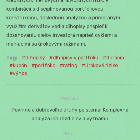
kreditných, menových a likviditných rizík. V
kombinácii s disciplinovanou portfóliovou
konštrukciou, dôslednou analýzou a primeraným
využitím derivátov vedia dlhopisy prispieť k
dosahovaniu cieľov investora naprieč cyklami a
meniacimi sa úrokovými režimami.
Tag:
dlhopisy
dlhopisy v portfóliu
durácia
kupón
portfólio
rating
úrokové riziko
výnos
Previous
Navigácia
Previous
Povinné a dobrovoľné druhy poistenia: Komplexná
v
post:
analýza ich rozdielov a významu
článku
Next