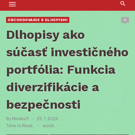
OBCHODOVANIE S DLHOPISMI
0
Dlhopisy ako
súčasť investičného
portfólia: Funkcia
diverzifikácie a
bezpečnosti
By
Monika P.
Posted
25. 1. 2026
on
Time to Read:
-
words