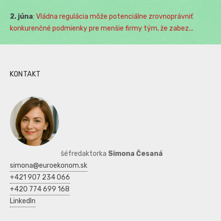
2. júna
:
Vládna regulácia môže potenciálne zrovnoprávniť
konkurenčné podmienky pre menšie firmy tým, že zabez...
KONTAKT
šéfredaktorka
Simona Česaná
simona@euroekonom.sk
+421 907 234 066
+420 774 699 168
LinkedIn