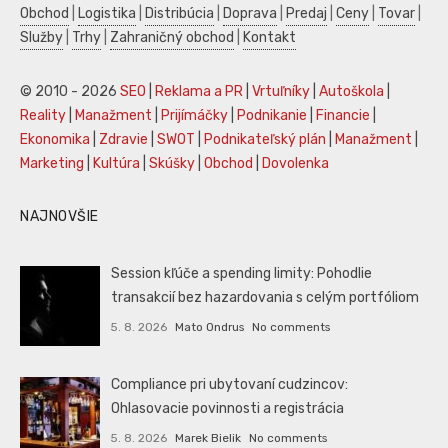
Obchod
|
Logistika
|
Distribúcia
|
Doprava
|
Predaj
|
Ceny
|
Tovar
|
Služby
|
Trhy
|
Zahraničný obchod
|
Kontakt
© 2010 - 2026
SEO
|
Reklama a PR
|
Vrtuľníky
|
Autoškola
|
Reality
|
Manažment
|
Prijímáčky
|
Podnikanie
|
Financie
|
Ekonomika
|
Zdravie
|
SWOT
|
Podnikateľský plán
|
Manažment
|
Marketing
|
Kultúra
|
Skúšky
|
Obchod
|
Dovolenka
NAJNOVŠIE
Session kľúče a spending limity: Pohodlie
transakcií bez hazardovania s celým portfóliom
5. 8. 2026
Mato Ondrus
No comments
Compliance pri ubytovaní cudzincov:
Ohlasovacie povinnosti a registrácia
5. 8. 2026
Marek Bielik
No comments