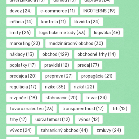
diverzifikácia
(13)
dohľad
(13)
doprava
(24)
dovoz
(24)
e-commerce
(11)
INCOTERMS
(19)
inflácia
(14)
kontrola
(11)
likvidita
(24)
limity
(26)
logistické metódy
(33)
logistika
(48)
marketing
(23)
medzinárodný obchod
(30)
náklady
(13)
obchod
(129)
obchodné trhy
(14)
poplatky
(17)
pravidlá
(12)
predaj
(77)
predajca
(20)
preprava
(27)
propagácia
(21)
regulácia
(17)
riziko
(35)
riziká
(22)
rozpočet
(18)
sťahovanie
(20)
tovar
(24)
tovaroznalectvo
(23)
transparentnosť
(17)
trh
(12)
trhy
(17)
udržateľnosť
(12)
výnos
(12)
vývoz
(24)
zahraničný obchod
(44)
zmluvy
(24)