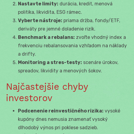
Nastavte limity:
durácia, kredit, menová
politika, likvidita, ESG rámec.
Vyberte nástroje:
priama držba, fondy/ETF,
deriváty pre jemné doladenie rizík.
Benchmark a rebalans:
zvoľte vhodný index a
frekvenciu rebalansovania vzhľadom na náklady
a drifty.
Monitoring a stres-testy:
scenáre úrokov,
spreadov, likvidity a menových šokov.
Najčastejšie chyby
investorov
Podcenenie reinvestičného rizika:
vysoké
kupóny dnes nemusia znamenať vysoký
dlhodobý výnos pri poklese sadzieb.