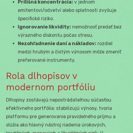
Prílišná koncentrácia:
v jednom
emitentovi/odvetví alebo splatnosti zvyšuje
špecifické riziko.
Ignorovanie likvidity:
nemožnosť predať bez
výrazného diskontu počas stresu.
Nezohľadnenie daní a nákladov:
rozdiel
medzi hrubým a čistým výnosom môže zmeniť
preferované instrumenty.
Rola dlhopisov v
modernom portfóliu
Dlhopisy zostávajú nepostrádateľnou súčasťou
efektívneho portfólia: stabilizujú výnosy, tvoria
platformu pre generovanie pravidelného príjmu a
slúžia ako hlavný nástroj riadenia úrokových,