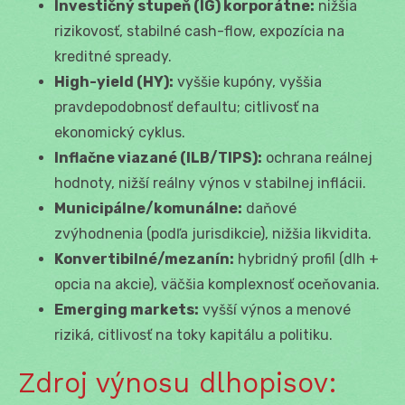
Investičný stupeň (IG) korporátne:
nižšia
rizikovosť, stabilné cash-flow, expozícia na
kreditné spready.
High-yield (HY):
vyššie kupóny, vyššia
pravdepodobnosť defaultu; citlivosť na
ekonomický cyklus.
Inflačne viazané (ILB/TIPS):
ochrana reálnej
hodnoty, nižší reálny výnos v stabilnej inflácii.
Municipálne/komunálne:
daňové
zvýhodnenia (podľa jurisdikcie), nižšia likvidita.
Konvertibilné/mezanín:
hybridný profil (dlh +
opcia na akcie), väčšia komplexnosť oceňovania.
Emerging markets:
vyšší výnos a menové
riziká, citlivosť na toky kapitálu a politiku.
Zdroj výnosu dlhopisov: