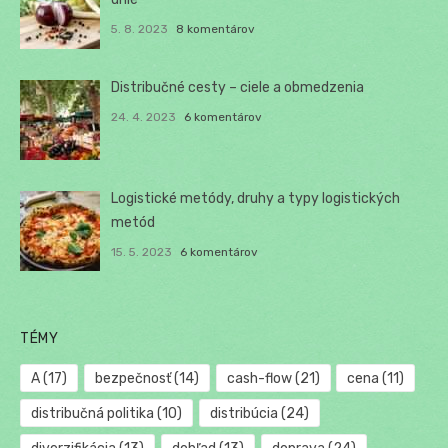
5. 8. 2023
8 komentárov
Distribučné cesty – ciele a obmedzenia
24. 4. 2023
6 komentárov
Logistické metódy, druhy a typy logistických
metód
15. 5. 2023
6 komentárov
TÉMY
A
(17)
bezpečnosť
(14)
cash-flow
(21)
cena
(11)
distribučná politika
(10)
distribúcia
(24)