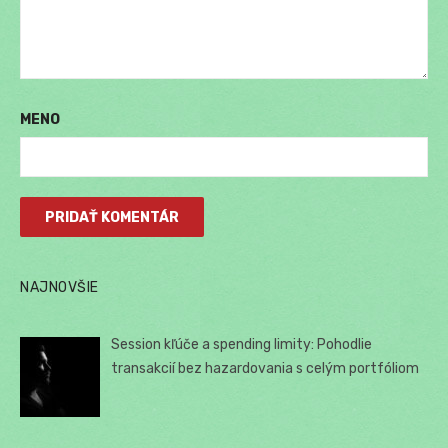
MENO
NAJNOVŠIE
Session kľúče a spending limity: Pohodlie
transakcií bez hazardovania s celým portfóliom