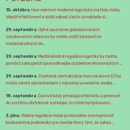
15. októbra
:
Hoci niektoré moderné logistické metódy môžu
zlepšiť efektívnosť a znížiť odpad, často sa nekladie d...
29. septembra
:
Úplné opustenie globalizovaných
zásobovacích reťazcov by mohlo znížiť závislosť na
medzinárodných do...
29. septembra
:
Medzinárodná regulácia logistiky by mohla
pomôcť zabezpečiť spravodlivejšie rozdelenie ekonomických ...
29. septembra
:
Zosilnená centralizácia moci na úrovni EÚ by
mohla viesť k obmedzeniam v národnej suverenite, keďže ...
18. septembra
:
Čiarové kódy prinášajú efektivitu a presnosť
do systému distribúcie a predaja, čo môže byť prínosom ...
2. júna
:
Vládna regulácia môže potenciálne zrovnoprávniť
konkurenčné podmienky pre menšie firmy tým, že zabez...