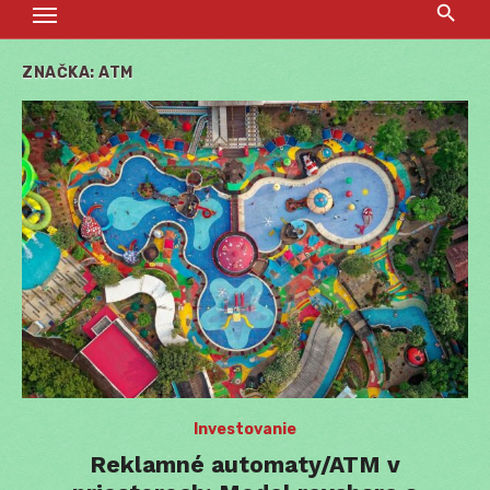
ZNAČKA:
ATM
Investovanie
Reklamné automaty/ATM v