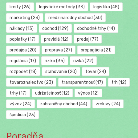
limity
(26)
logistické metódy
(33)
logistika
(48)
marketing
(23)
medzinárodný obchod
(30)
náklady
(13)
obchod
(129)
obchodné trhy
(14)
poplatky
(17)
pravidlá
(12)
predaj
(77)
predajca
(20)
preprava
(27)
propagácia
(21)
regulácia
(17)
riziko
(35)
riziká
(22)
rozpočet
(18)
sťahovanie
(20)
tovar
(24)
tovaroznalectvo
(23)
transparentnosť
(17)
trh
(12)
trhy
(17)
udržateľnosť
(12)
výnos
(12)
vývoz
(24)
zahraničný obchod
(44)
zmluvy
(24)
špedícia
(23)
Poradňa