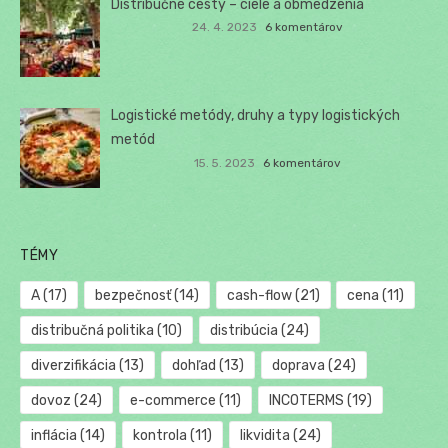
Distribučné cesty – ciele a obmedzenia
24. 4. 2023
6 komentárov
Logistické metódy, druhy a typy logistických
metód
15. 5. 2023
6 komentárov
TÉMY
A
(17)
bezpečnosť
(14)
cash-flow
(21)
cena
(11)
distribučná politika
(10)
distribúcia
(24)
diverzifikácia
(13)
dohľad
(13)
doprava
(24)
dovoz
(24)
e-commerce
(11)
INCOTERMS
(19)
inflácia
(14)
kontrola
(11)
likvidita
(24)