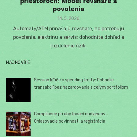
priestoroch: Model revshare a
povolenia
Posted
14. 5. 2026
on
Automaty/ATM prinášajú revshare, no potrebujú
povolenia, elektrinu a servis; dohodnite dohľad a
rozdelenie rizík.
NAJNOVŠIE
Session kľúče a spending limity: Pohodlie
transakcií bez hazardovania s celým portfóliom
Compliance pri ubytovaní cudzincov:
Ohlasovacie povinnosti a registrácia