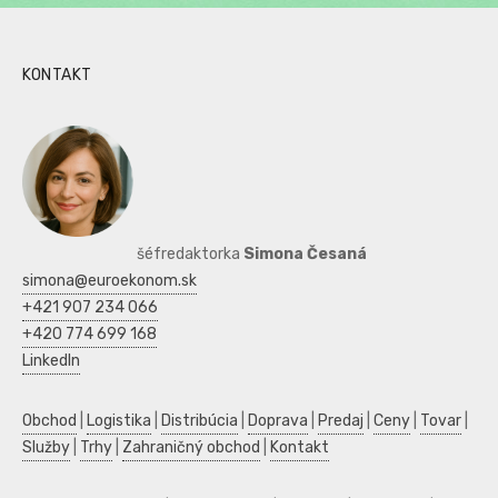
KONTAKT
šéfredaktorka
Simona Česaná
simona@euroekonom.sk
+421 907 234 066
+420 774 699 168
LinkedIn
Obchod
|
Logistika
|
Distribúcia
|
Doprava
|
Predaj
|
Ceny
|
Tovar
|
Služby
|
Trhy
|
Zahraničný obchod
|
Kontakt