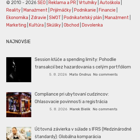
© 2010 - 2026
SEO
|
Reklama a PR
|
Vrtuľníky
|
Autoškola
|
Reality
|
Manažment
|
Prijímáčky
|
Podnikanie
|
Financie
|
Ekonomika
|
Zdravie
|
SWOT
|
Podnikateľský plán
|
Manažment
|
Marketing
|
Kultúra
|
Skúšky
|
Obchod
|
Dovolenka
NAJNOVŠIE
Session kľúče a spending limity: Pohodlie
transakcií bez hazardovania s celým portfóliom
5. 8. 2026
Mato Ondrus
No comments
Compliance pri ubytovaní cudzincov:
Ohlasovacie povinnosti a registrácia
5. 8. 2026
Marek Bielik
No comments
Účtovná závierka v súlade s IFRS (Medzinárodné
štandardy): Globálna komparácia