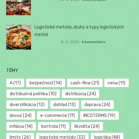
Logistické metódy, druhy a typy logistických
metód
15. 5. 2023
6 komentárov
TÉMY
A
(17)
bezpečnosť
(14)
cash-flow
(21)
cena
(11)
distribučná politika
(10)
distribúcia
(24)
diverzifikácia
(13)
dohľad
(13)
doprava
(24)
dovoz
(24)
e-commerce
(11)
INCOTERMS
(19)
inflácia
(14)
kontrola
(11)
likvidita
(24)
limity
(26)
logistické metódy
(33)
logistika
(48)