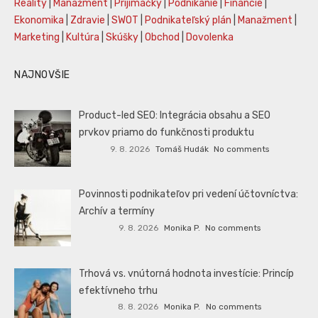
Reality
|
Manažment
|
Prijímáčky
|
Podnikanie
|
Financie
|
Ekonomika
|
Zdravie
|
SWOT
|
Podnikateľský plán
|
Manažment
|
Marketing
|
Kultúra
|
Skúšky
|
Obchod
|
Dovolenka
NAJNOVŠIE
Product-led SEO: Integrácia obsahu a SEO
prvkov priamo do funkčnosti produktu
9. 8. 2026
Tomáš Hudák
No comments
Povinnosti podnikateľov pri vedení účtovníctva:
Archív a termíny
9. 8. 2026
Monika P.
No comments
Trhová vs. vnútorná hodnota investície: Princíp
efektívneho trhu
8. 8. 2026
Monika P.
No comments