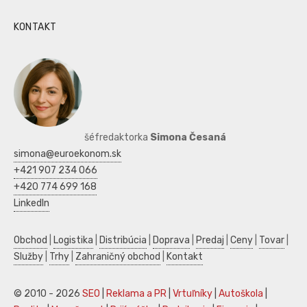
KONTAKT
šéfredaktorka
Simona Česaná
simona@euroekonom.sk
+421 907 234 066
+420 774 699 168
LinkedIn
Obchod
|
Logistika
|
Distribúcia
|
Doprava
|
Predaj
|
Ceny
|
Tovar
|
Služby
|
Trhy
|
Zahraničný obchod
|
Kontakt
© 2010 - 2026
SEO
|
Reklama a PR
|
Vrtuľníky
|
Autoškola
|