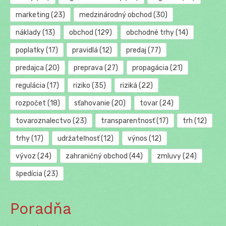
marketing
(23)
medzinárodný obchod
(30)
náklady
(13)
obchod
(129)
obchodné trhy
(14)
poplatky
(17)
pravidlá
(12)
predaj
(77)
predajca
(20)
preprava
(27)
propagácia
(21)
regulácia
(17)
riziko
(35)
riziká
(22)
rozpočet
(18)
sťahovanie
(20)
tovar
(24)
tovaroznalectvo
(23)
transparentnosť
(17)
trh
(12)
trhy
(17)
udržateľnosť
(12)
výnos
(12)
vývoz
(24)
zahraničný obchod
(44)
zmluvy
(24)
špedícia
(23)
Poradňa