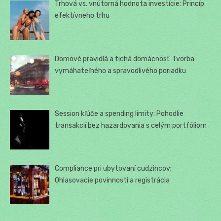
Trhová vs. vnútorná hodnota investície: Princíp
efektívneho trhu
Domové pravidlá a tichá domácnosť: Tvorba
vymáhateľného a spravodlivého poriadku
Session kľúče a spending limity: Pohodlie
transakcií bez hazardovania s celým portfóliom
Compliance pri ubytovaní cudzincov:
Ohlasovacie povinnosti a registrácia