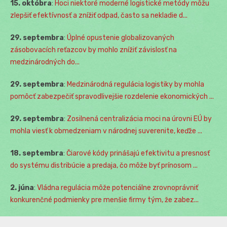
15. októbra
:
Hoci niektoré moderné logistické metódy môžu
zlepšiť efektívnosť a znížiť odpad, často sa nekladie d...
29. septembra
:
Úplné opustenie globalizovaných
zásobovacích reťazcov by mohlo znížiť závislosť na
medzinárodných do...
29. septembra
:
Medzinárodná regulácia logistiky by mohla
pomôcť zabezpečiť spravodlivejšie rozdelenie ekonomických ...
29. septembra
:
Zosilnená centralizácia moci na úrovni EÚ by
mohla viesť k obmedzeniam v národnej suverenite, keďže ...
18. septembra
:
Čiarové kódy prinášajú efektivitu a presnosť
do systému distribúcie a predaja, čo môže byť prínosom ...
2. júna
:
Vládna regulácia môže potenciálne zrovnoprávniť
konkurenčné podmienky pre menšie firmy tým, že zabez...