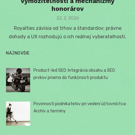
vymožiteľnosti a mechanizmy
honorárov
Posted
22. 2. 2026
on
Royalties závisia od trhov a štandardov; právne
dohody a UX rozhodujú o ich reálnej vyberateľnosti.
NAJNOVŠIE
Product-led SEO: Integrácia obsahu a SEO
prvkov priamo do funkčnosti produktu
Povinnosti podnikateľov pri vedení účtovníctva:
Archív a termíny