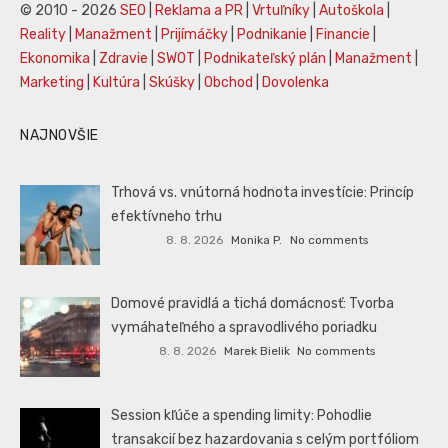
© 2010 - 2026
SEO
|
Reklama a PR
|
Vrtuľníky
|
Autoškola
|
Reality
|
Manažment
|
Prijímáčky
|
Podnikanie
|
Financie
|
Ekonomika
|
Zdravie
|
SWOT
|
Podnikateľský plán
|
Manažment
|
Marketing
|
Kultúra
|
Skúšky
|
Obchod
|
Dovolenka
NAJNOVŠIE
Trhová vs. vnútorná hodnota investície: Princíp
efektívneho trhu
8. 8. 2026
Monika P.
No comments
Domové pravidlá a tichá domácnosť: Tvorba
vymáhateľného a spravodlivého poriadku
8. 8. 2026
Marek Bielik
No comments
Session kľúče a spending limity: Pohodlie
transakcií bez hazardovania s celým portfóliom