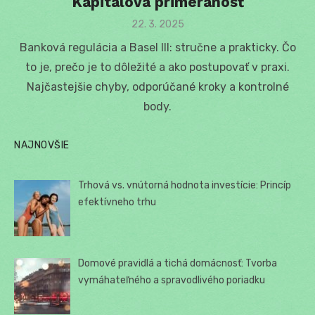
Kapitálová primeranosť
Posted
22. 3. 2025
on
Banková regulácia a Basel III: stručne a prakticky. Čo
to je, prečo je to dôležité a ako postupovať v praxi.
Najčastejšie chyby, odporúčané kroky a kontrolné
body.
NAJNOVŠIE
Trhová vs. vnútorná hodnota investície: Princíp
efektívneho trhu
Domové pravidlá a tichá domácnosť: Tvorba
vymáhateľného a spravodlivého poriadku