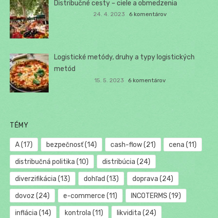
Distribučné cesty – ciele a obmedzenia
24. 4. 2023
6 komentárov
Logistické metódy, druhy a typy logistických
metód
15. 5. 2023
6 komentárov
TÉMY
A
(17)
bezpečnosť
(14)
cash-flow
(21)
cena
(11)
distribučná politika
(10)
distribúcia
(24)
diverzifikácia
(13)
dohľad
(13)
doprava
(24)
dovoz
(24)
e-commerce
(11)
INCOTERMS
(19)
inflácia
(14)
kontrola
(11)
likvidita
(24)