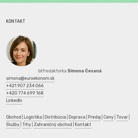
KONTAKT
šéfredaktorka
Simona Česaná
simona@euroekonom.sk
+421 907 234 066
+420 774 699 168
LinkedIn
Obchod
|
Logistika
|
Distribúcia
|
Doprava
|
Predaj
|
Ceny
|
Tovar
|
Služby
|
Trhy
|
Zahraničný obchod
|
Kontakt