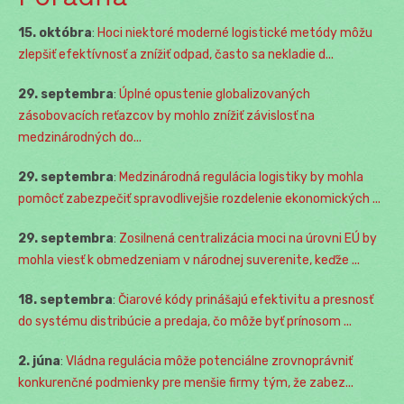
15. októbra
:
Hoci niektoré moderné logistické metódy môžu
zlepšiť efektívnosť a znížiť odpad, často sa nekladie d...
29. septembra
:
Úplné opustenie globalizovaných
zásobovacích reťazcov by mohlo znížiť závislosť na
medzinárodných do...
29. septembra
:
Medzinárodná regulácia logistiky by mohla
pomôcť zabezpečiť spravodlivejšie rozdelenie ekonomických ...
29. septembra
:
Zosilnená centralizácia moci na úrovni EÚ by
mohla viesť k obmedzeniam v národnej suverenite, keďže ...
18. septembra
:
Čiarové kódy prinášajú efektivitu a presnosť
do systému distribúcie a predaja, čo môže byť prínosom ...
2. júna
:
Vládna regulácia môže potenciálne zrovnoprávniť
konkurenčné podmienky pre menšie firmy tým, že zabez...