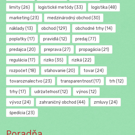
limity
(26)
logistické metódy
(33)
logistika
(48)
marketing
(23)
medzinárodný obchod
(30)
náklady
(13)
obchod
(129)
obchodné trhy
(14)
poplatky
(17)
pravidlá
(12)
predaj
(77)
predajca
(20)
preprava
(27)
propagácia
(21)
regulácia
(17)
riziko
(35)
riziká
(22)
rozpočet
(18)
sťahovanie
(20)
tovar
(24)
tovaroznalectvo
(23)
transparentnosť
(17)
trh
(12)
trhy
(17)
udržateľnosť
(12)
výnos
(12)
vývoz
(24)
zahraničný obchod
(44)
zmluvy
(24)
špedícia
(23)
Poradňa