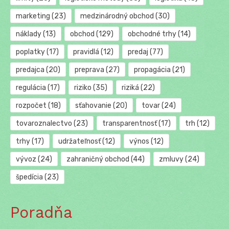
marketing
(23)
medzinárodný obchod
(30)
náklady
(13)
obchod
(129)
obchodné trhy
(14)
poplatky
(17)
pravidlá
(12)
predaj
(77)
predajca
(20)
preprava
(27)
propagácia
(21)
regulácia
(17)
riziko
(35)
riziká
(22)
rozpočet
(18)
sťahovanie
(20)
tovar
(24)
tovaroznalectvo
(23)
transparentnosť
(17)
trh
(12)
trhy
(17)
udržateľnosť
(12)
výnos
(12)
vývoz
(24)
zahraničný obchod
(44)
zmluvy
(24)
špedícia
(23)
Poradňa