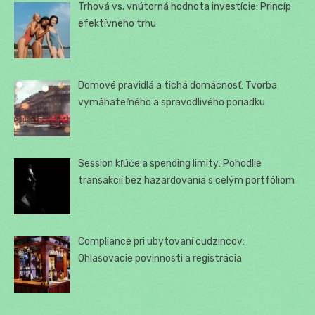
Trhová vs. vnútorná hodnota investície: Princíp
efektívneho trhu
Domové pravidlá a tichá domácnosť: Tvorba
vymáhateľného a spravodlivého poriadku
Session kľúče a spending limity: Pohodlie
transakcií bez hazardovania s celým portfóliom
Compliance pri ubytovaní cudzincov:
Ohlasovacie povinnosti a registrácia