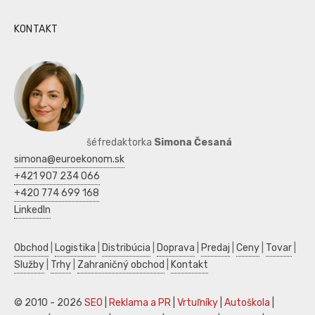
KONTAKT
šéfredaktorka
Simona Česaná
simona@euroekonom.sk
+421 907 234 066
+420 774 699 168
LinkedIn
Obchod
|
Logistika
|
Distribúcia
|
Doprava
|
Predaj
|
Ceny
|
Tovar
|
Služby
|
Trhy
|
Zahraničný obchod
|
Kontakt
© 2010 - 2026
SEO
|
Reklama a PR
|
Vrtuľníky
|
Autoškola
|