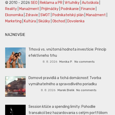
© 2010 - 2026
SEO
|
Reklama a PR
|
Vrtuľníky
|
Autoškola
|
Reality
|
Manažment
|
Prijímáčky
|
Podnikanie
|
Financie
|
Ekonomika
|
Zdravie
|
SWOT
|
Podnikateľský plán
|
Manažment
|
Marketing
|
Kultúra
|
Skúšky
|
Obchod
|
Dovolenka
NAJNOVŠIE
Trhová vs. vnútorná hodnota investície: Princíp
efektívneho trhu
8. 8. 2026
Monika P.
No comments
Domové pravidlá a tichá domácnosť: Tvorba
vymáhateľného a spravodlivého poriadku
8. 8. 2026
Marek Bielik
No comments
Session kľúče a spending limity: Pohodlie
transakcií bez hazardovania s celým portfóliom