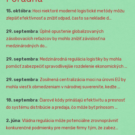
15. októbra
:
Hoci niektoré moderné logistické metódy môžu
zlepšiť efektívnosť a znížiť odpad, často sa nekladie d...
29. septembra
:
Úplné opustenie globalizovaných
zásobovacích reťazcov by mohlo znížiť závislosť na
medzinárodných do...
29. septembra
:
Medzinárodná regulácia logistiky by mohla
pomôcť zabezpečiť spravodlivejšie rozdelenie ekonomických ...
29. septembra
:
Zosilnená centralizácia moci na úrovni EÚ by
mohla viesť k obmedzeniam v národnej suverenite, keďže ...
18. septembra
:
Čiarové kódy prinášajú efektivitu a presnosť
do systému distribúcie a predaja, čo môže byť prínosom ...
2. júna
:
Vládna regulácia môže potenciálne zrovnoprávniť
konkurenčné podmienky pre menšie firmy tým, že zabez...