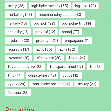
limity
(26)
logistické metódy
(33)
logistika
(48)
marketing
(23)
medzinárodný obchod
(30)
náklady
(13)
obchod
(129)
obchodné trhy
(14)
poplatky
(17)
pravidlá
(12)
predaj
(77)
predajca
(20)
preprava
(27)
propagácia
(21)
regulácia
(17)
riziko
(35)
riziká
(22)
rozpočet
(18)
sťahovanie
(20)
tovar
(24)
tovaroznalectvo
(23)
transparentnosť
(17)
trh
(12)
trhy
(17)
udržateľnosť
(12)
výnos
(12)
vývoz
(24)
zahraničný obchod
(44)
zmluvy
(24)
špedícia
(23)
Poradňa