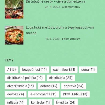
Distribučné cesty – ciele a obmedzenia
24. 4. 2023
6 komentárov
Logistické metódy, druhy a typy logistických
metód
15. 5. 2023
6 komentárov
TÉMY
A
(17)
bezpečnosť
(14)
cash-flow
(21)
cena
(11)
distribučná politika
(10)
distribúcia
(24)
diverzifikácia
(13)
dohľad
(13)
doprava
(24)
dovoz
(24)
e-commerce
(11)
INCOTERMS
(19)
inflácia
(14)
kontrola
(11)
likvidita
(24)