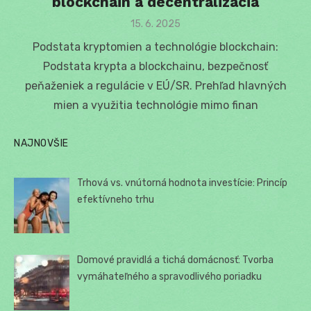
blockchain a decentralizácia
Posted
15. 6. 2025
on
Podstata kryptomien a technológie blockchain:
Podstata krypta a blockchainu, bezpečnosť
peňaženiek a regulácie v EÚ/SR. Prehľad hlavných
mien a využitia technológie mimo finan
NAJNOVŠIE
Trhová vs. vnútorná hodnota investície: Princíp
efektívneho trhu
Domové pravidlá a tichá domácnosť: Tvorba
vymáhateľného a spravodlivého poriadku