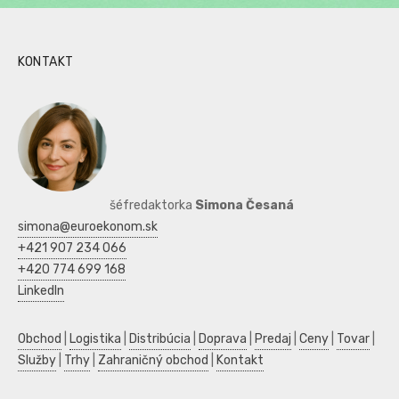
KONTAKT
šéfredaktorka
Simona Česaná
simona@euroekonom.sk
+421 907 234 066
+420 774 699 168
LinkedIn
Obchod
|
Logistika
|
Distribúcia
|
Doprava
|
Predaj
|
Ceny
|
Tovar
|
Služby
|
Trhy
|
Zahraničný obchod
|
Kontakt