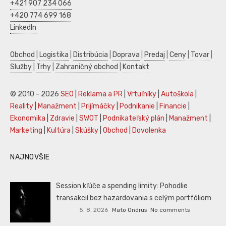
+421 907 234 066
+420 774 699 168
LinkedIn
Obchod
|
Logistika
|
Distribúcia
|
Doprava
|
Predaj
|
Ceny
|
Tovar
|
Služby
|
Trhy
|
Zahraničný obchod
|
Kontakt
© 2010 - 2026
SEO
|
Reklama a PR
|
Vrtuľníky
|
Autoškola
|
Reality
|
Manažment
|
Prijímáčky
|
Podnikanie
|
Financie
|
Ekonomika
|
Zdravie
|
SWOT
|
Podnikateľský plán
|
Manažment
|
Marketing
|
Kultúra
|
Skúšky
|
Obchod
|
Dovolenka
NAJNOVŠIE
Session kľúče a spending limity: Pohodlie
transakcií bez hazardovania s celým portfóliom
5. 8. 2026
Mato Ondrus
No comments