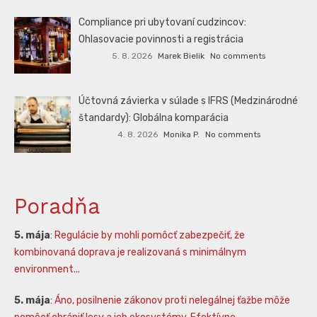
Compliance pri ubytovaní cudzincov:
Ohlasovacie povinnosti a registrácia
5. 8. 2026
Marek Bielik
No comments
Účtovná závierka v súlade s IFRS (Medzinárodné
štandardy): Globálna komparácia
4. 8. 2026
Monika P.
No comments
Poradňa
5. mája
:
Regulácie by mohli pomôcť zabezpečiť, že
kombinovaná doprava je realizovaná s minimálnym
environment...
5. mája
:
Áno, posilnenie zákonov proti nelegálnej ťažbe môže