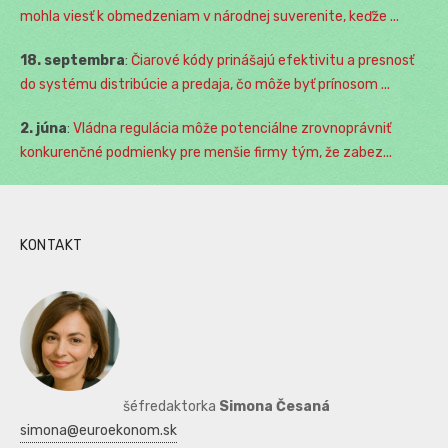
mohla viesť k obmedzeniam v národnej suverenite, keďže ...
18. septembra
:
Čiarové kódy prinášajú efektivitu a presnosť
do systému distribúcie a predaja, čo môže byť prínosom ...
2. júna
:
Vládna regulácia môže potenciálne zrovnoprávniť
konkurenčné podmienky pre menšie firmy tým, že zabez...
KONTAKT
šéfredaktorka
Simona Česaná
simona@euroekonom.sk