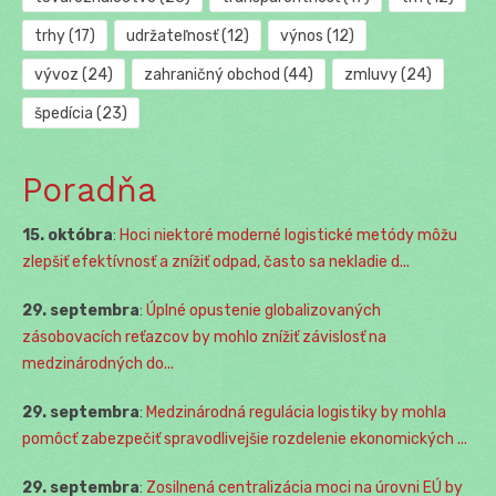
trhy
(17)
udržateľnosť
(12)
výnos
(12)
vývoz
(24)
zahraničný obchod
(44)
zmluvy
(24)
špedícia
(23)
Poradňa
15. októbra
:
Hoci niektoré moderné logistické metódy môžu
zlepšiť efektívnosť a znížiť odpad, často sa nekladie d...
29. septembra
:
Úplné opustenie globalizovaných
zásobovacích reťazcov by mohlo znížiť závislosť na
medzinárodných do...
29. septembra
:
Medzinárodná regulácia logistiky by mohla
pomôcť zabezpečiť spravodlivejšie rozdelenie ekonomických ...
29. septembra
:
Zosilnená centralizácia moci na úrovni EÚ by