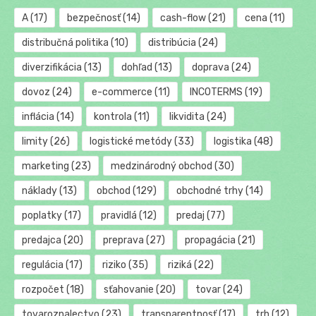
A
(17)
bezpečnosť
(14)
cash-flow
(21)
cena
(11)
distribučná politika
(10)
distribúcia
(24)
diverzifikácia
(13)
dohľad
(13)
doprava
(24)
dovoz
(24)
e-commerce
(11)
INCOTERMS
(19)
inflácia
(14)
kontrola
(11)
likvidita
(24)
limity
(26)
logistické metódy
(33)
logistika
(48)
marketing
(23)
medzinárodný obchod
(30)
náklady
(13)
obchod
(129)
obchodné trhy
(14)
poplatky
(17)
pravidlá
(12)
predaj
(77)
predajca
(20)
preprava
(27)
propagácia
(21)
regulácia
(17)
riziko
(35)
riziká
(22)
rozpočet
(18)
sťahovanie
(20)
tovar
(24)
tovaroznalectvo
(23)
transparentnosť
(17)
trh
(12)