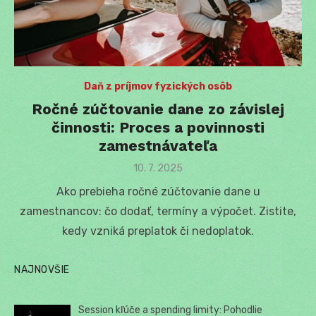
Daň z príjmov fyzických osôb
Ročné zúčtovanie dane zo závislej
činnosti: Proces a povinnosti
zamestnávateľa
Posted
10. 7. 2025
on
Ako prebieha ročné zúčtovanie dane u
zamestnancov: čo dodať, termíny a výpočet. Zistite,
kedy vzniká preplatok či nedoplatok.
NAJNOVŠIE
Session kľúče a spending limity: Pohodlie