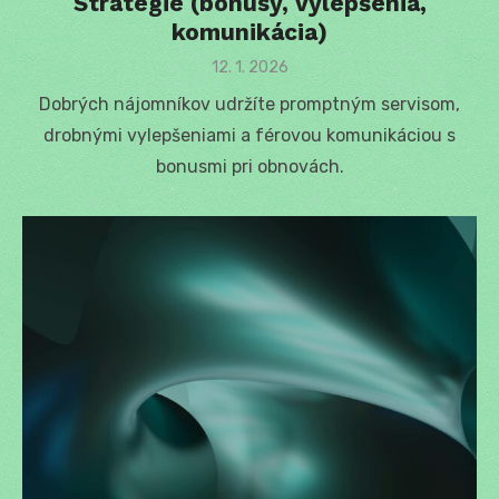
Stratégie (bonusy, vylepšenia,
komunikácia)
Posted
12. 1. 2026
on
Dobrých nájomníkov udržíte promptným servisom,
drobnými vylepšeniami a férovou komunikáciou s
bonusmi pri obnovách.