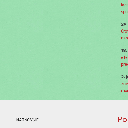
log
spr
29
úro
nár
18
efe
pre
2. 
zro
men
Po
NAJNOVŠIE