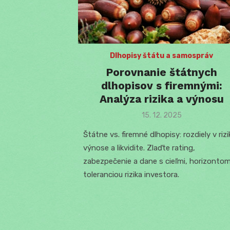
Dlhopisy štátu a samospráv
Porovnanie štátnych
dlhopisov s firemnými:
Analýza rizika a výnosu
Posted
15. 12. 2025
on
Štátne vs. firemné dlhopisy: rozdiely v rizi
výnose a likvidite. Zlaďte rating,
zabezpečenie a dane s cieľmi, horizontom
toleranciou rizika investora.