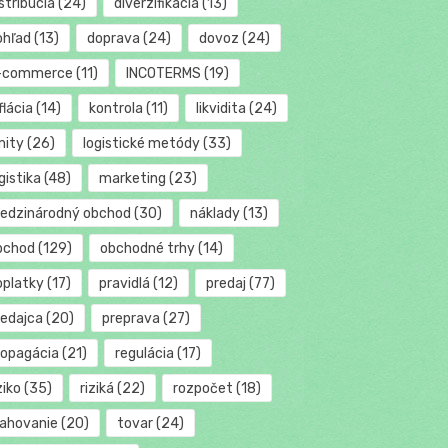
stribúcia
(24)
diverzifikácia
(13)
ohľad
(13)
doprava
(24)
dovoz
(24)
-commerce
(11)
INCOTERMS
(19)
flácia
(14)
kontrola
(11)
likvidita
(24)
mity
(26)
logistické metódy
(33)
gistika
(48)
marketing
(23)
edzinárodný obchod
(30)
náklady
(13)
bchod
(129)
obchodné trhy
(14)
oplatky
(17)
pravidlá
(12)
predaj
(77)
redajca
(20)
preprava
(27)
ropagácia
(21)
regulácia
(17)
ziko
(35)
riziká
(22)
rozpočet
(18)
ťahovanie
(20)
tovar
(24)