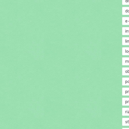
di
d
e
in
li
lo
m
o
p
p
p
ri
s