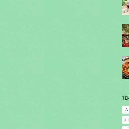
TÉ
A
c