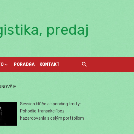
istika, predaj
VO
PORADŇA
KONTAKT
JNOVŠIE
Session kľúče a spending limity:
Pohodlie transakcií bez
hazardovania s celým portfóliom