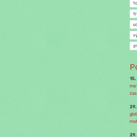
t
t
u
v
z
P
15.
met
čast
29
glo
moh
29