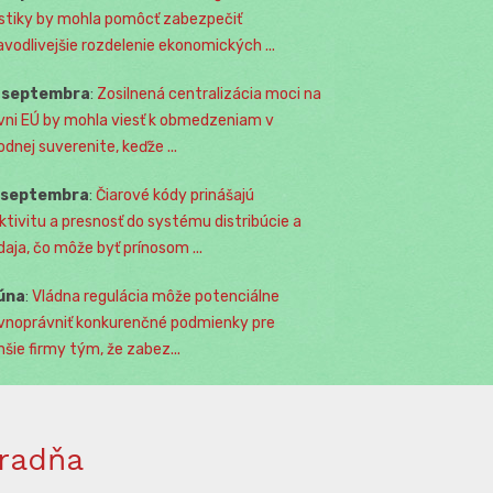
istiky by mohla pomôcť zabezpečiť
avodlivejšie rozdelenie ekonomických ...
. septembra
:
Zosilnená centralizácia moci na
vni EÚ by mohla viesť k obmedzeniam v
odnej suverenite, keďže ...
. septembra
:
Čiarové kódy prinášajú
ktivitu a presnosť do systému distribúcie a
daja, čo môže byť prínosom ...
júna
:
Vládna regulácia môže potenciálne
vnoprávniť konkurenčné podmienky pre
šie firmy tým, že zabez...
radňa