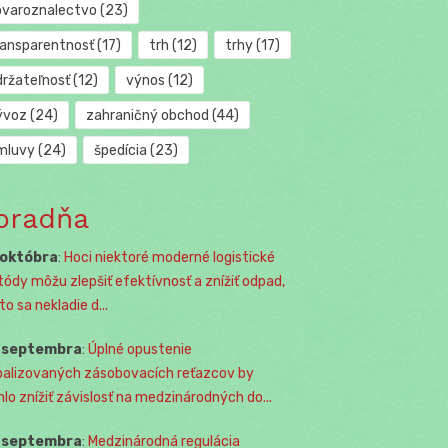
ovaroznalectvo
(23)
ransparentnosť
(17)
trh
(12)
trhy
(17)
držateľnosť
(12)
výnos
(12)
ývoz
(24)
zahraničný obchod
(44)
mluvy
(24)
špedícia
(23)
oradňa
 októbra
:
Hoci niektoré moderné logistické
ódy môžu zlepšiť efektívnosť a znížiť odpad,
o sa nekladie d...
. septembra
:
Úplné opustenie
balizovaných zásobovacích reťazcov by
lo znížiť závislosť na medzinárodných do...
. septembra
:
Medzinárodná regulácia