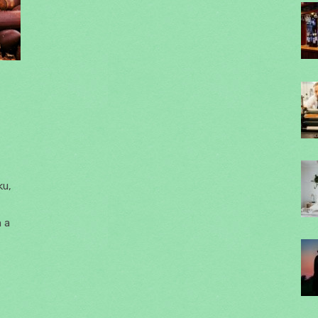
ku,
 a