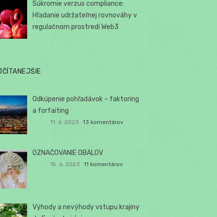
Súkromie verzus compliance:
Hľadanie udržateľnej rovnováhy v
regulačnom prostredí Web3
JČÍTANEJŠIE
Odkúpenie pohľadávok – faktoring
a forfaiting
11. 6. 2023
13 komentárov
OZNAČOVANIE OBALOV
15. 6. 2023
11 komentárov
Výhody a nevýhody vstupu krajiny