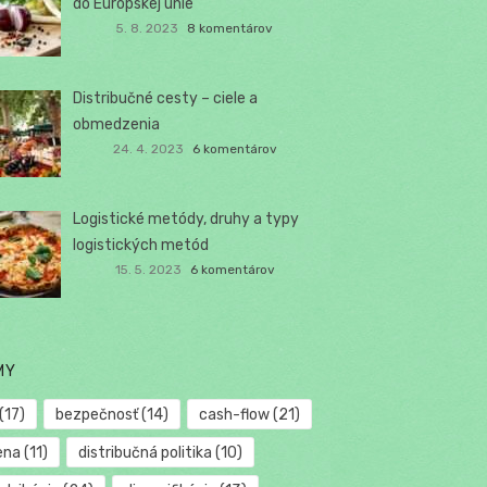
do Európskej únie
5. 8. 2023
8 komentárov
Distribučné cesty – ciele a
obmedzenia
24. 4. 2023
6 komentárov
Logistické metódy, druhy a typy
logistických metód
15. 5. 2023
6 komentárov
MY
(17)
bezpečnosť
(14)
cash-flow
(21)
ena
(11)
distribučná politika
(10)