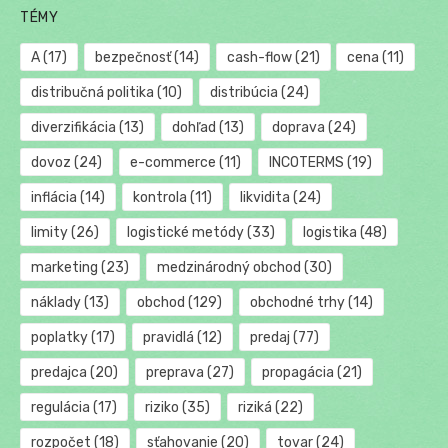
TÉMY
A
(17)
bezpečnosť
(14)
cash-flow
(21)
cena
(11)
distribučná politika
(10)
distribúcia
(24)
diverzifikácia
(13)
dohľad
(13)
doprava
(24)
dovoz
(24)
e-commerce
(11)
INCOTERMS
(19)
inflácia
(14)
kontrola
(11)
likvidita
(24)
limity
(26)
logistické metódy
(33)
logistika
(48)
marketing
(23)
medzinárodný obchod
(30)
náklady
(13)
obchod
(129)
obchodné trhy
(14)
poplatky
(17)
pravidlá
(12)
predaj
(77)
predajca
(20)
preprava
(27)
propagácia
(21)
regulácia
(17)
riziko
(35)
riziká
(22)
rozpočet
(18)
sťahovanie
(20)
tovar
(24)