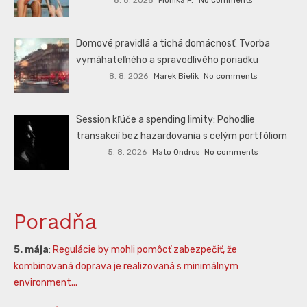
Domové pravidlá a tichá domácnosť: Tvorba
vymáhateľného a spravodlivého poriadku
8. 8. 2026
Marek Bielik
No comments
Session kľúče a spending limity: Pohodlie
transakcií bez hazardovania s celým portfóliom
5. 8. 2026
Mato Ondrus
No comments
Poradňa
5. mája
:
Regulácie by mohli pomôcť zabezpečiť, že
kombinovaná doprava je realizovaná s minimálnym
environment...