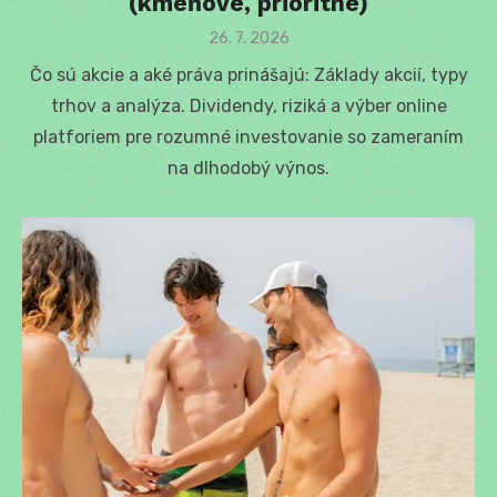
(kmeňové, prioritné)
Posted
26. 7. 2026
on
Čo sú akcie a aké práva prinášajú: Základy akcií, typy
trhov a analýza. Dividendy, riziká a výber online
platforiem pre rozumné investovanie so zameraním
na dlhodobý výnos.