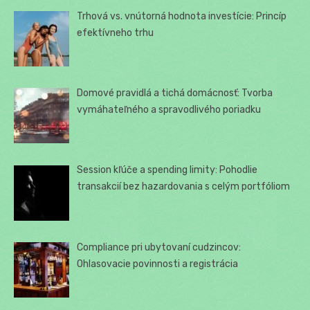
Trhová vs. vnútorná hodnota investície: Princíp
efektívneho trhu
Domové pravidlá a tichá domácnosť: Tvorba
vymáhateľného a spravodlivého poriadku
Session kľúče a spending limity: Pohodlie
transakcií bez hazardovania s celým portfóliom
Compliance pri ubytovaní cudzincov:
Ohlasovacie povinnosti a registrácia