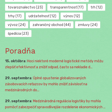
tovaroznalectvo
(23)
transparentnosť
(17)
trh
(12)
trhy
(17)
udržateľnosť
(12)
výnos
(12)
vývoz
(24)
zahraničný obchod
(44)
zmluvy
(24)
špedícia
(23)
Poradňa
15. októbra
:
Hoci niektoré moderné logistické metódy môžu
zlepšiť efektívnosť a znížiť odpad, často sa nekladie d...
29. septembra
:
Úplné opustenie globalizovaných
zásobovacích reťazcov by mohlo znížiť závislosť na
medzinárodných do...
29. septembra
:
Medzinárodná regulácia logistiky by mohla
pomôcť zabezpečiť spravodlivejšie rozdelenie ekonomických ...