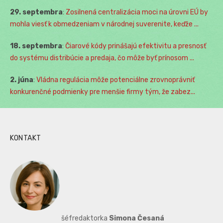
29. septembra
:
Zosilnená centralizácia moci na úrovni EÚ by
mohla viesť k obmedzeniam v národnej suverenite, keďže ...
18. septembra
:
Čiarové kódy prinášajú efektivitu a presnosť
do systému distribúcie a predaja, čo môže byť prínosom ...
2. júna
:
Vládna regulácia môže potenciálne zrovnoprávniť
konkurenčné podmienky pre menšie firmy tým, že zabez...
KONTAKT
šéfredaktorka
Simona Česaná