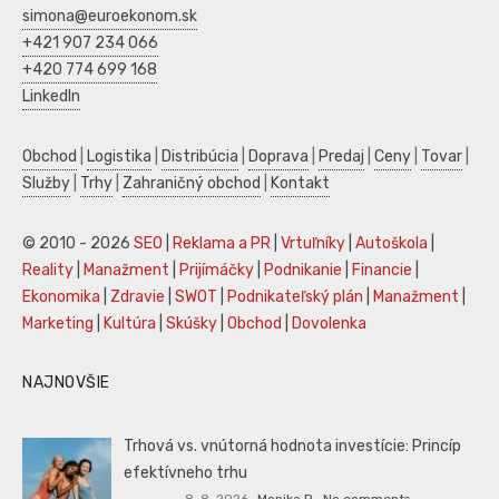
simona@euroekonom.sk
+421 907 234 066
+420 774 699 168
LinkedIn
Obchod
|
Logistika
|
Distribúcia
|
Doprava
|
Predaj
|
Ceny
|
Tovar
|
Služby
|
Trhy
|
Zahraničný obchod
|
Kontakt
© 2010 - 2026
SEO
|
Reklama a PR
|
Vrtuľníky
|
Autoškola
|
Reality
|
Manažment
|
Prijímáčky
|
Podnikanie
|
Financie
|
Ekonomika
|
Zdravie
|
SWOT
|
Podnikateľský plán
|
Manažment
|
Marketing
|
Kultúra
|
Skúšky
|
Obchod
|
Dovolenka
NAJNOVŠIE
Trhová vs. vnútorná hodnota investície: Princíp
efektívneho trhu
8. 8. 2026
Monika P.
No comments