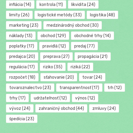
inflácia
(14)
kontrola
(11)
likvidita
(24)
limity
(26)
logistické metódy
(33)
logistika
(48)
marketing
(23)
medzinárodný obchod
(30)
náklady
(13)
obchod
(129)
obchodné trhy
(14)
poplatky
(17)
pravidlá
(12)
predaj
(77)
predajca
(20)
preprava
(27)
propagácia
(21)
regulácia
(17)
riziko
(35)
riziká
(22)
rozpočet
(18)
sťahovanie
(20)
tovar
(24)
tovaroznalectvo
(23)
transparentnosť
(17)
trh
(12)
trhy
(17)
udržateľnosť
(12)
výnos
(12)
vývoz
(24)
zahraničný obchod
(44)
zmluvy
(24)
špedícia
(23)