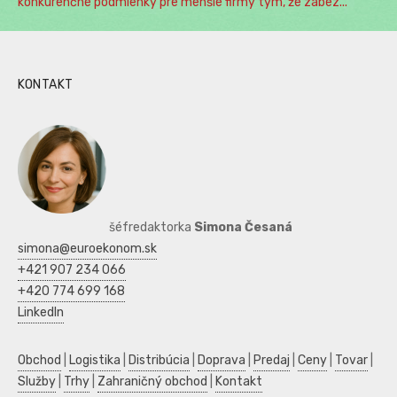
konkurenčné podmienky pre menšie firmy tým, že zabez...
KONTAKT
šéfredaktorka
Simona Česaná
simona@euroekonom.sk
+421 907 234 066
+420 774 699 168
LinkedIn
Obchod
|
Logistika
|
Distribúcia
|
Doprava
|
Predaj
|
Ceny
|
Tovar
|
Služby
|
Trhy
|
Zahraničný obchod
|
Kontakt