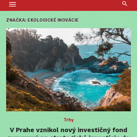
ZNAČKA:
EKOLOGICKÉ INOVÁCIE
Trhy
V Prahe vznikol nový investičný fond