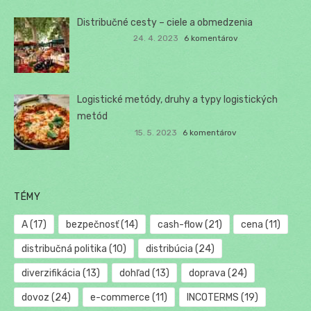
Distribučné cesty – ciele a obmedzenia
24. 4. 2023
6 komentárov
Logistické metódy, druhy a typy logistických
metód
15. 5. 2023
6 komentárov
TÉMY
A
(17)
bezpečnosť
(14)
cash-flow
(21)
cena
(11)
distribučná politika
(10)
distribúcia
(24)
diverzifikácia
(13)
dohľad
(13)
doprava
(24)
dovoz
(24)
e-commerce
(11)
INCOTERMS
(19)