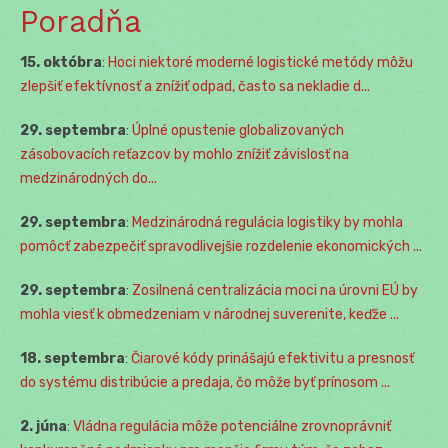
Poradňa
15. októbra
:
Hoci niektoré moderné logistické metódy môžu
zlepšiť efektívnosť a znížiť odpad, často sa nekladie d...
29. septembra
:
Úplné opustenie globalizovaných
zásobovacích reťazcov by mohlo znížiť závislosť na
medzinárodných do...
29. septembra
:
Medzinárodná regulácia logistiky by mohla
pomôcť zabezpečiť spravodlivejšie rozdelenie ekonomických ...
29. septembra
:
Zosilnená centralizácia moci na úrovni EÚ by
mohla viesť k obmedzeniam v národnej suverenite, keďže ...
18. septembra
:
Čiarové kódy prinášajú efektivitu a presnosť
do systému distribúcie a predaja, čo môže byť prínosom ...
2. júna
:
Vládna regulácia môže potenciálne zrovnoprávniť