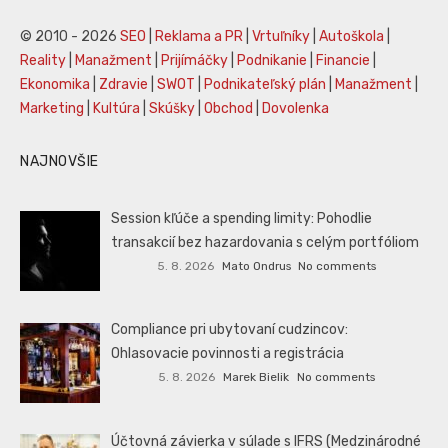
© 2010 - 2026
SEO
|
Reklama a PR
|
Vrtuľníky
|
Autoškola
|
Reality
|
Manažment
|
Prijímáčky
|
Podnikanie
|
Financie
|
Ekonomika
|
Zdravie
|
SWOT
|
Podnikateľský plán
|
Manažment
|
Marketing
|
Kultúra
|
Skúšky
|
Obchod
|
Dovolenka
NAJNOVŠIE
Session kľúče a spending limity: Pohodlie
transakcií bez hazardovania s celým portfóliom
5. 8. 2026
Mato Ondrus
No comments
Compliance pri ubytovaní cudzincov:
Ohlasovacie povinnosti a registrácia
5. 8. 2026
Marek Bielik
No comments
Účtovná závierka v súlade s IFRS (Medzinárodné