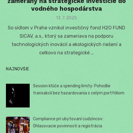
zameraný na strategické investície do
vodného hospodárstva
Posted
13. 7. 2025
on
So sídlom v Prahe vznikol investičný fond H2O FUND
SICAV, a.s., ktorý sa zameriava na podporu
technologických inovácií a ekologických riešení a
celkovo na strategické …
NAJNOVŠIE
Session kľúče a spending limity: Pohodlie
transakcií bez hazardovania s celým portfóliom
Compliance pri ubytovaní cudzincov:
Ohlasovacie povinnosti a registrácia