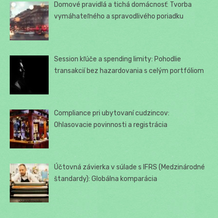
Domové pravidlá a tichá domácnosť: Tvorba
vymáhateľného a spravodlivého poriadku
Session kľúče a spending limity: Pohodlie
transakcií bez hazardovania s celým portfóliom
Compliance pri ubytovaní cudzincov:
Ohlasovacie povinnosti a registrácia
Účtovná závierka v súlade s IFRS (Medzinárodné
štandardy): Globálna komparácia