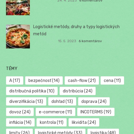
24. 4. 2023
6 komentárov
Logistické metódy, druhy a typy logistických
metód
15. 5. 2023
6 komentárov
TÉMY
A
(17)
bezpečnosť
(14)
cash-flow
(21)
cena
(11)
distribučná politika
(10)
distribúcia
(24)
diverzifikácia
(13)
dohľad
(13)
doprava
(24)
dovoz
(24)
e-commerce
(11)
INCOTERMS
(19)
inflácia
(14)
kontrola
(11)
likvidita
(24)
limity
(26)
logistické metódy
(33)
logistika
(48)