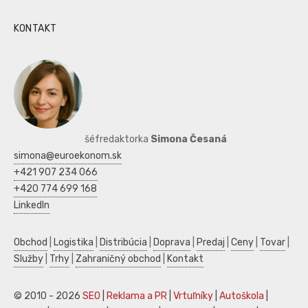
KONTAKT
šéfredaktorka
Simona Česaná
simona@euroekonom.sk
+421 907 234 066
+420 774 699 168
LinkedIn
Obchod
|
Logistika
|
Distribúcia
|
Doprava
|
Predaj
|
Ceny
|
Tovar
|
Služby
|
Trhy
|
Zahraničný obchod
|
Kontakt
© 2010 - 2026
SEO
|
Reklama a PR
|
Vrtuľníky
|
Autoškola
|