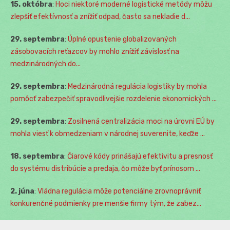
15. októbra
:
Hoci niektoré moderné logistické metódy môžu
zlepšiť efektívnosť a znížiť odpad, často sa nekladie d...
29. septembra
:
Úplné opustenie globalizovaných
zásobovacích reťazcov by mohlo znížiť závislosť na
medzinárodných do...
29. septembra
:
Medzinárodná regulácia logistiky by mohla
pomôcť zabezpečiť spravodlivejšie rozdelenie ekonomických ...
29. septembra
:
Zosilnená centralizácia moci na úrovni EÚ by
mohla viesť k obmedzeniam v národnej suverenite, keďže ...
18. septembra
:
Čiarové kódy prinášajú efektivitu a presnosť
do systému distribúcie a predaja, čo môže byť prínosom ...
2. júna
:
Vládna regulácia môže potenciálne zrovnoprávniť
konkurenčné podmienky pre menšie firmy tým, že zabez...