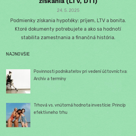
získania (LTV, DTI)
Posted
24. 5. 2025
on
Podmienky získania hypotéky: príjem, LTV a bonita.
Ktoré dokumenty potrebujete a ako sa hodnotí
stabilita zamestnania a finančná história.
NAJNOVŠIE
Povinnosti podnikateľov pri vedení účtovníctva:
Archív a termíny
Trhová vs. vnútorná hodnota investície: Princíp
efektívneho trhu