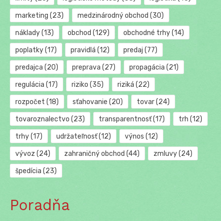
marketing
(23)
medzinárodný obchod
(30)
náklady
(13)
obchod
(129)
obchodné trhy
(14)
poplatky
(17)
pravidlá
(12)
predaj
(77)
predajca
(20)
preprava
(27)
propagácia
(21)
regulácia
(17)
riziko
(35)
riziká
(22)
rozpočet
(18)
sťahovanie
(20)
tovar
(24)
tovaroznalectvo
(23)
transparentnosť
(17)
trh
(12)
trhy
(17)
udržateľnosť
(12)
výnos
(12)
vývoz
(24)
zahraničný obchod
(44)
zmluvy
(24)
špedícia
(23)
Poradňa