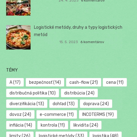
24. 4. 2023
6 komentárov
Logistické metódy, druhy a typy logistických
metód
15. 5. 2023
6 komentárov
TÉMY
A
(17)
bezpečnosť
(14)
cash-flow
(21)
cena
(11)
distribučná politika
(10)
distribúcia
(24)
diverzifikácia
(13)
dohľad
(13)
doprava
(24)
dovoz
(24)
e-commerce
(11)
INCOTERMS
(19)
inflácia
(14)
kontrola
(11)
likvidita
(24)
limity
(26)
logistické metódy
(33)
logistika
(48)