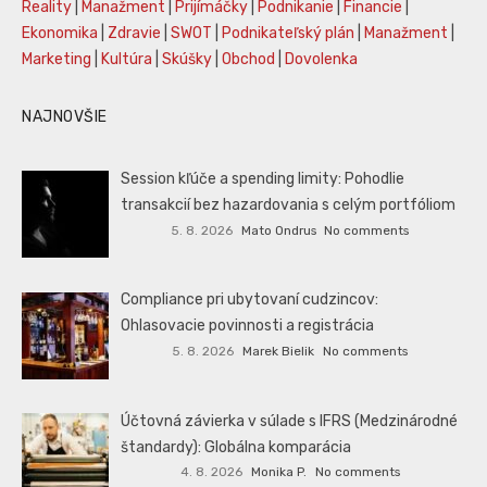
Reality
|
Manažment
|
Prijímáčky
|
Podnikanie
|
Financie
|
Ekonomika
|
Zdravie
|
SWOT
|
Podnikateľský plán
|
Manažment
|
Marketing
|
Kultúra
|
Skúšky
|
Obchod
|
Dovolenka
NAJNOVŠIE
Session kľúče a spending limity: Pohodlie
transakcií bez hazardovania s celým portfóliom
5. 8. 2026
Mato Ondrus
No comments
Compliance pri ubytovaní cudzincov:
Ohlasovacie povinnosti a registrácia
5. 8. 2026
Marek Bielik
No comments
Účtovná závierka v súlade s IFRS (Medzinárodné
štandardy): Globálna komparácia
4. 8. 2026
Monika P.
No comments