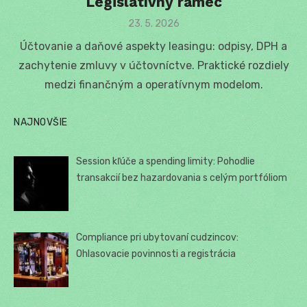
Legislatívny rámec
Posted
23. 5. 2026
on
Účtovanie a daňové aspekty leasingu: odpisy, DPH a
zachytenie zmluvy v účtovníctve. Praktické rozdiely
medzi finančným a operatívnym modelom.
NAJNOVŠIE
Session kľúče a spending limity: Pohodlie
transakcií bez hazardovania s celým portfóliom
Compliance pri ubytovaní cudzincov:
Ohlasovacie povinnosti a registrácia