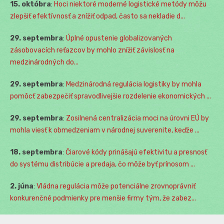
15. októbra
:
Hoci niektoré moderné logistické metódy môžu
zlepšiť efektívnosť a znížiť odpad, často sa nekladie d...
29. septembra
:
Úplné opustenie globalizovaných
zásobovacích reťazcov by mohlo znížiť závislosť na
medzinárodných do...
29. septembra
:
Medzinárodná regulácia logistiky by mohla
pomôcť zabezpečiť spravodlivejšie rozdelenie ekonomických ...
29. septembra
:
Zosilnená centralizácia moci na úrovni EÚ by
mohla viesť k obmedzeniam v národnej suverenite, keďže ...
18. septembra
:
Čiarové kódy prinášajú efektivitu a presnosť
do systému distribúcie a predaja, čo môže byť prínosom ...
2. júna
:
Vládna regulácia môže potenciálne zrovnoprávniť
konkurenčné podmienky pre menšie firmy tým, že zabez...