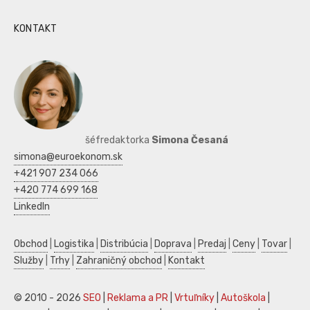
KONTAKT
šéfredaktorka
Simona Česaná
simona@euroekonom.sk
+421 907 234 066
+420 774 699 168
LinkedIn
Obchod
|
Logistika
|
Distribúcia
|
Doprava
|
Predaj
|
Ceny
|
Tovar
|
Služby
|
Trhy
|
Zahraničný obchod
|
Kontakt
© 2010 - 2026
SEO
|
Reklama a PR
|
Vrtuľníky
|
Autoškola
|