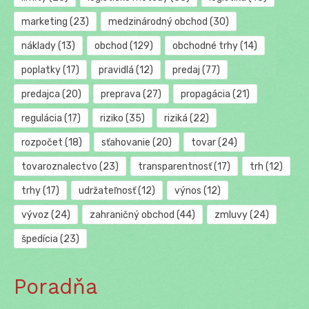
marketing
(23)
medzinárodný obchod
(30)
náklady
(13)
obchod
(129)
obchodné trhy
(14)
poplatky
(17)
pravidlá
(12)
predaj
(77)
predajca
(20)
preprava
(27)
propagácia
(21)
regulácia
(17)
riziko
(35)
riziká
(22)
rozpočet
(18)
sťahovanie
(20)
tovar
(24)
tovaroznalectvo
(23)
transparentnosť
(17)
trh
(12)
trhy
(17)
udržateľnosť
(12)
výnos
(12)
vývoz
(24)
zahraničný obchod
(44)
zmluvy
(24)
špedícia
(23)
Poradňa