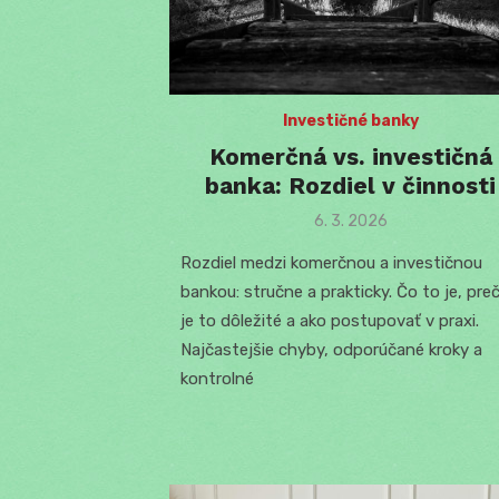
Investičné banky
Komerčná vs. investičná
banka: Rozdiel v činnosti
Posted
6. 3. 2026
on
Rozdiel medzi komerčnou a investičnou
bankou: stručne a prakticky. Čo to je, pre
je to dôležité a ako postupovať v praxi.
Najčastejšie chyby, odporúčané kroky a
kontrolné