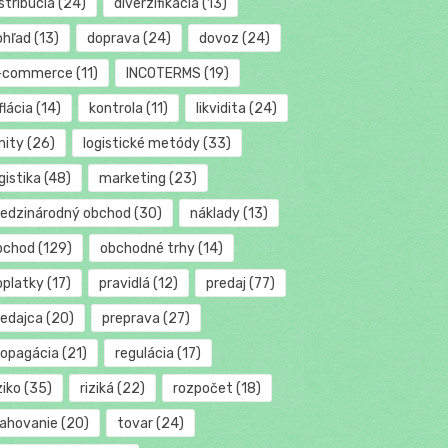
stribúcia
(24)
diverzifikácia
(13)
ohľad
(13)
doprava
(24)
dovoz
(24)
-commerce
(11)
INCOTERMS
(19)
flácia
(14)
kontrola
(11)
likvidita
(24)
mity
(26)
logistické metódy
(33)
gistika
(48)
marketing
(23)
edzinárodný obchod
(30)
náklady
(13)
bchod
(129)
obchodné trhy
(14)
oplatky
(17)
pravidlá
(12)
predaj
(77)
redajca
(20)
preprava
(27)
ropagácia
(21)
regulácia
(17)
ziko
(35)
riziká
(22)
rozpočet
(18)
ťahovanie
(20)
tovar
(24)