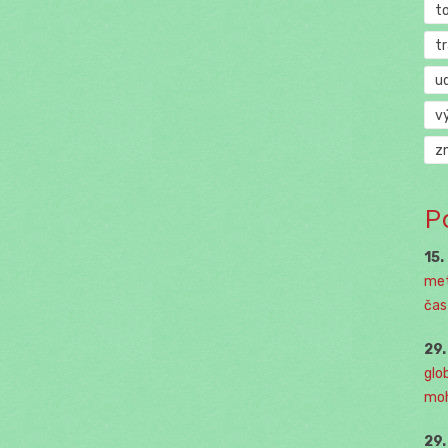
t
t
u
v
z
P
15.
met
čast
29
glo
moh
29