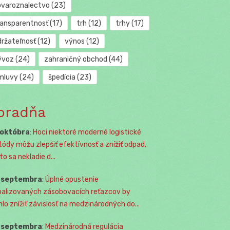
ovaroznalectvo
(23)
ransparentnosť
(17)
trh
(12)
trhy
(17)
držateľnosť
(12)
výnos
(12)
ývoz
(24)
zahraničný obchod
(44)
mluvy
(24)
špedícia
(23)
oradňa
 októbra
:
Hoci niektoré moderné logistické
ódy môžu zlepšiť efektívnosť a znížiť odpad,
o sa nekladie d...
. septembra
:
Úplné opustenie
balizovaných zásobovacích reťazcov by
lo znížiť závislosť na medzinárodných do...
. septembra
:
Medzinárodná regulácia