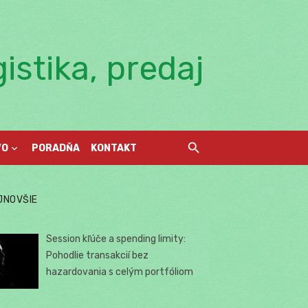
istika, predaj
VO
PORADŇA
KONTAKT
JNOVŠIE
Session kľúče a spending limity:
Pohodlie transakcií bez
hazardovania s celým portfóliom