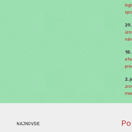
log
spr
29
úro
nár
18
efe
pre
2. 
zro
men
Po
NAJNOVŠIE