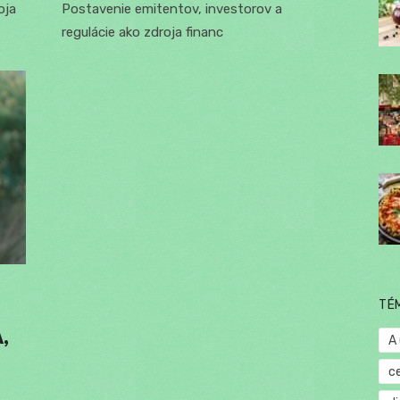
oja
Postavenie emitentov, investorov a
regulácie ako zdroja financ
TÉ
,
A
c