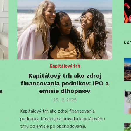
NA
Kapitálový trh
Kapitálový trh ako zdroj
financovania podnikov: IPO a
a
emisie dlhopisov
Posted
23. 12. 2025
on
Kapitálový trh ako zdroj financovania
podnikov: Nástroje a pravidlá kapitálového
trhu od emisie po obchodovanie.