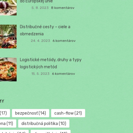
do Európskej únie
5. 8. 2023
8 komentárov
Distribučné cesty – ciele a
obmedzenia
24. 4. 2023
6 komentárov
Logistické metódy, druhy a typy
logistických metód
15. 5. 2023
6 komentárov
MY
(17)
bezpečnosť
(14)
cash-flow
(21)
ena
(11)
distribučná politika
(10)