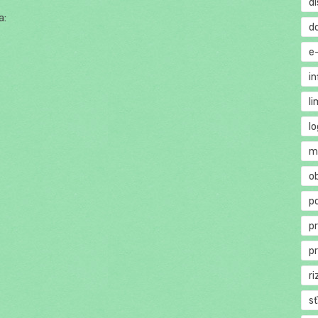
di
a:
d
e
in
li
lo
m
o
p
p
p
ri
s