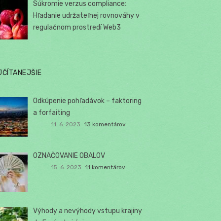
Súkromie verzus compliance:
Hľadanie udržateľnej rovnováhy v
regulačnom prostredí Web3
JČÍTANEJŠIE
Odkúpenie pohľadávok – faktoring
a forfaiting
11. 6. 2023
13 komentárov
OZNAČOVANIE OBALOV
15. 6. 2023
11 komentárov
Výhody a nevýhody vstupu krajiny