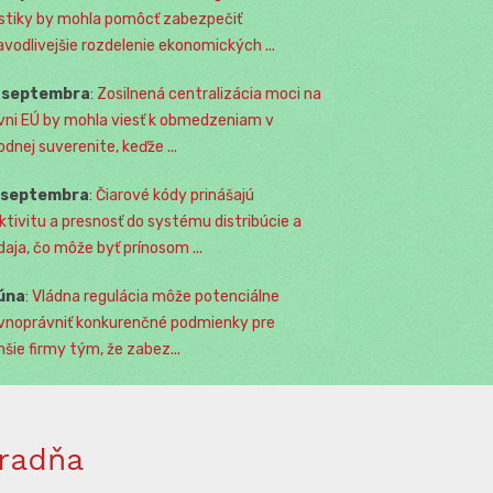
istiky by mohla pomôcť zabezpečiť
avodlivejšie rozdelenie ekonomických ...
. septembra
:
Zosilnená centralizácia moci na
vni EÚ by mohla viesť k obmedzeniam v
odnej suverenite, keďže ...
. septembra
:
Čiarové kódy prinášajú
ktivitu a presnosť do systému distribúcie a
daja, čo môže byť prínosom ...
júna
:
Vládna regulácia môže potenciálne
vnoprávniť konkurenčné podmienky pre
šie firmy tým, že zabez...
radňa