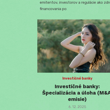
emitentov, investorov a regulácie ako zdr
financovania po
Investičné banky
Investičné banky:
Špecializácia a úloha (M&A
emisie)
Posted
6. 12. 2025