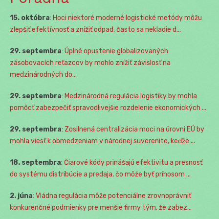
15. októbra
:
Hoci niektoré moderné logistické metódy môžu
zlepšiť efektívnosť a znížiť odpad, často sa nekladie d...
29. septembra
:
Úplné opustenie globalizovaných
zásobovacích reťazcov by mohlo znížiť závislosť na
medzinárodných do...
29. septembra
:
Medzinárodná regulácia logistiky by mohla
pomôcť zabezpečiť spravodlivejšie rozdelenie ekonomických ...
29. septembra
:
Zosilnená centralizácia moci na úrovni EÚ by
mohla viesť k obmedzeniam v národnej suverenite, keďže ...
18. septembra
:
Čiarové kódy prinášajú efektivitu a presnosť
do systému distribúcie a predaja, čo môže byť prínosom ...
2. júna
:
Vládna regulácia môže potenciálne zrovnoprávniť
konkurenčné podmienky pre menšie firmy tým, že zabez...