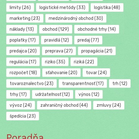
limity
(26)
logistické metódy
(33)
logistika
(48)
marketing
(23)
medzinárodný obchod
(30)
náklady
(13)
obchod
(129)
obchodné trhy
(14)
poplatky
(17)
pravidlá
(12)
predaj
(77)
predajca
(20)
preprava
(27)
propagácia
(21)
regulácia
(17)
riziko
(35)
riziká
(22)
rozpočet
(18)
sťahovanie
(20)
tovar
(24)
tovaroznalectvo
(23)
transparentnosť
(17)
trh
(12)
trhy
(17)
udržateľnosť
(12)
výnos
(12)
vývoz
(24)
zahraničný obchod
(44)
zmluvy
(24)
špedícia
(23)
Poradňa