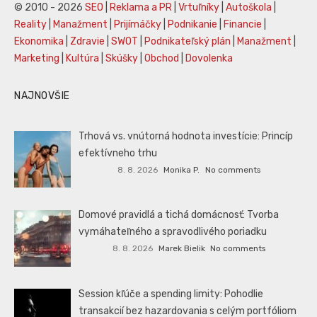
© 2010 - 2026
SEO
|
Reklama a PR
|
Vrtuľníky
|
Autoškola
|
Reality
|
Manažment
|
Prijímáčky
|
Podnikanie
|
Financie
|
Ekonomika
|
Zdravie
|
SWOT
|
Podnikateľský plán
|
Manažment
|
Marketing
|
Kultúra
|
Skúšky
|
Obchod
|
Dovolenka
NAJNOVŠIE
Trhová vs. vnútorná hodnota investície: Princíp
efektívneho trhu
8. 8. 2026
Monika P.
No comments
Domové pravidlá a tichá domácnosť: Tvorba
vymáhateľného a spravodlivého poriadku
8. 8. 2026
Marek Bielik
No comments
Session kľúče a spending limity: Pohodlie
transakcií bez hazardovania s celým portfóliom