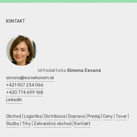
KONTAKT
šéfredaktorka
Simona Česaná
simona@euroekonom.sk
+421 907 234 066
+420 774 699 168
LinkedIn
Obchod
|
Logistika
|
Distribúcia
|
Doprava
|
Predaj
|
Ceny
|
Tovar
|
Služby
|
Trhy
|
Zahraničný obchod
|
Kontakt