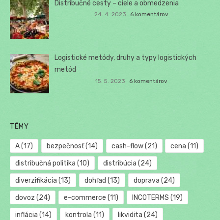
Distribučné cesty – ciele a obmedzenia
24. 4. 2023
6 komentárov
Logistické metódy, druhy a typy logistických
metód
15. 5. 2023
6 komentárov
TÉMY
A
(17)
bezpečnosť
(14)
cash-flow
(21)
cena
(11)
distribučná politika
(10)
distribúcia
(24)
diverzifikácia
(13)
dohľad
(13)
doprava
(24)
dovoz
(24)
e-commerce
(11)
INCOTERMS
(19)
inflácia
(14)
kontrola
(11)
likvidita
(24)