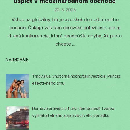
uspieť v medzinárodnom obchode
Posted
20. 5. 2026
on
Vstup na globálny trh je ako skok do rozbúreného
oceánu. Čakajú vás tam obrovské príležitosti, ale aj
dravá konkurencia, ktorá neodpúšťa chyby. Ak preto
chcete …
NAJNOVŠIE
Trhová vs. vnútorná hodnota investície: Princíp
efektívneho trhu
Domové pravidlá a tichá domácnosť: Tvorba
vymáhateľného a spravodlivého poriadku