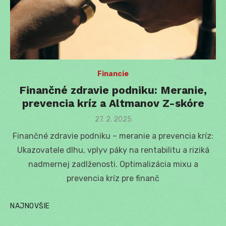
Financie
Finančné zdravie podniku: Meranie,
prevencia kríz a Altmanov Z-skóre
Posted
27. 2. 2025
on
Finančné zdravie podniku – meranie a prevencia kríz:
Ukazovatele dlhu, vplyv páky na rentabilitu a riziká
nadmernej zadlženosti. Optimalizácia mixu a
prevencia kríz pre finanč
NAJNOVŠIE