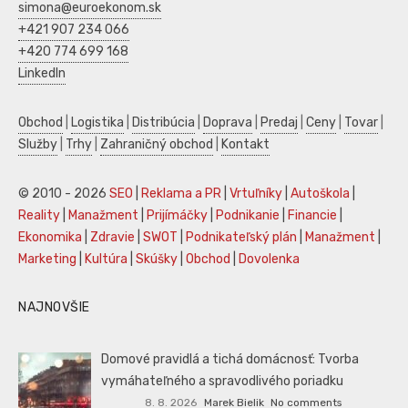
simona@euroekonom.sk
+421 907 234 066
+420 774 699 168
LinkedIn
Obchod
|
Logistika
|
Distribúcia
|
Doprava
|
Predaj
|
Ceny
|
Tovar
|
Služby
|
Trhy
|
Zahraničný obchod
|
Kontakt
© 2010 - 2026
SEO
|
Reklama a PR
|
Vrtuľníky
|
Autoškola
|
Reality
|
Manažment
|
Prijímáčky
|
Podnikanie
|
Financie
|
Ekonomika
|
Zdravie
|
SWOT
|
Podnikateľský plán
|
Manažment
|
Marketing
|
Kultúra
|
Skúšky
|
Obchod
|
Dovolenka
NAJNOVŠIE
Domové pravidlá a tichá domácnosť: Tvorba
vymáhateľného a spravodlivého poriadku
8. 8. 2026
Marek Bielik
No comments