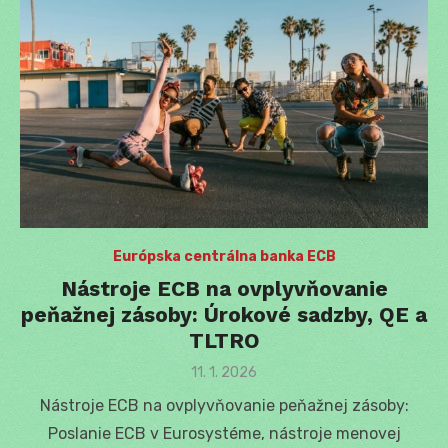
Európska centrálna banka ECB
Nástroje ECB na ovplyvňovanie
peňažnej zásoby: Úrokové sadzby, QE a
TLTRO
Posted
11. 1. 2026
on
Nástroje ECB na ovplyvňovanie peňažnej zásoby:
Poslanie ECB v Eurosystéme, nástroje menovej