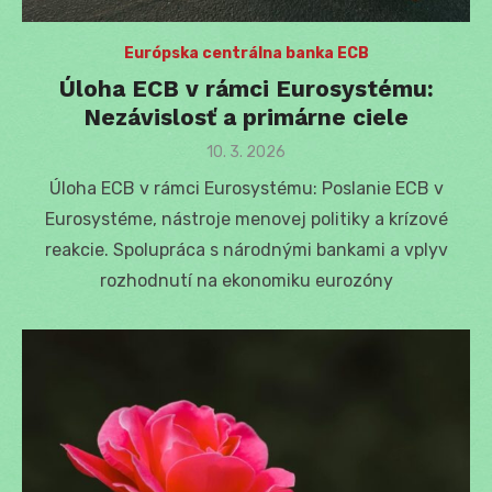
Európska centrálna banka ECB
Úloha ECB v rámci Eurosystému:
Nezávislosť a primárne ciele
Posted
10. 3. 2026
on
Úloha ECB v rámci Eurosystému: Poslanie ECB v
Eurosystéme, nástroje menovej politiky a krízové
reakcie. Spolupráca s národnými bankami a vplyv
rozhodnutí na ekonomiku eurozóny