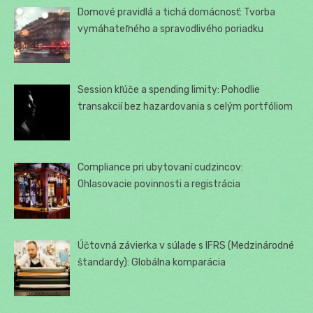
Domové pravidlá a tichá domácnosť: Tvorba
vymáhateľného a spravodlivého poriadku
Session kľúče a spending limity: Pohodlie
transakcií bez hazardovania s celým portfóliom
Compliance pri ubytovaní cudzincov:
Ohlasovacie povinnosti a registrácia
Účtovná závierka v súlade s IFRS (Medzinárodné
štandardy): Globálna komparácia