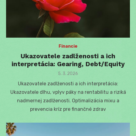
Financie
Ukazovatele zadlženosti a ich
interpretácia: Gearing, Debt/Equity
Posted
5. 3. 2026
on
Ukazovatele zadlženosti a ich interpretácia:
Ukazovatele dlhu, vplyv páky na rentabilitu a riziká
nadmernej zadlženosti. Optimalizácia mixu a
prevencia kríz pre finančné zdrav