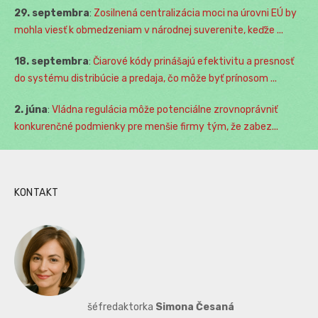
29. septembra
:
Zosilnená centralizácia moci na úrovni EÚ by
mohla viesť k obmedzeniam v národnej suverenite, keďže ...
18. septembra
:
Čiarové kódy prinášajú efektivitu a presnosť
do systému distribúcie a predaja, čo môže byť prínosom ...
2. júna
:
Vládna regulácia môže potenciálne zrovnoprávniť
konkurenčné podmienky pre menšie firmy tým, že zabez...
KONTAKT
šéfredaktorka
Simona Česaná