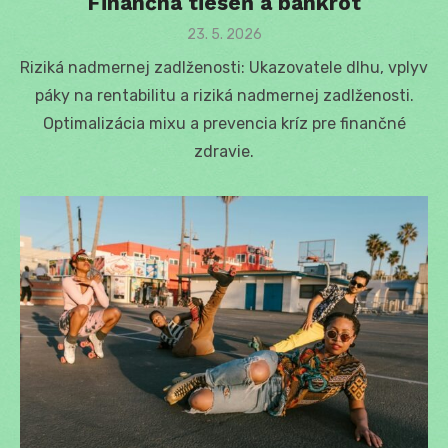
Finančná tieseň a bankrot
Posted
23. 5. 2026
on
Riziká nadmernej zadlženosti: Ukazovatele dlhu, vplyv
páky na rentabilitu a riziká nadmernej zadlženosti.
Optimalizácia mixu a prevencia kríz pre finančné
zdravie.