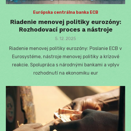
Európska centrálna banka ECB
Riadenie menovej politiky eurozóny:
Rozhodovací proces a nástroje
Posted
5. 12. 2025
on
Riadenie menovej politiky eurozóny: Poslanie ECB v
Eurosystéme, nástroje menovej politiky a krízové
reakcie. Spolupráca s národnými bankami a vplyv
rozhodnutí na ekonomiku eur