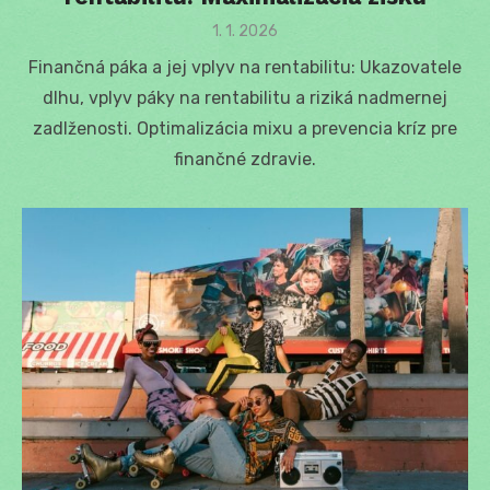
Posted
1. 1. 2026
on
Finančná páka a jej vplyv na rentabilitu: Ukazovatele
dlhu, vplyv páky na rentabilitu a riziká nadmernej
zadlženosti. Optimalizácia mixu a prevencia kríz pre
finančné zdravie.