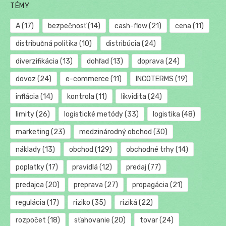
TÉMY
A
(17)
bezpečnosť
(14)
cash-flow
(21)
cena
(11)
distribučná politika
(10)
distribúcia
(24)
diverzifikácia
(13)
dohľad
(13)
doprava
(24)
dovoz
(24)
e-commerce
(11)
INCOTERMS
(19)
inflácia
(14)
kontrola
(11)
likvidita
(24)
limity
(26)
logistické metódy
(33)
logistika
(48)
marketing
(23)
medzinárodný obchod
(30)
náklady
(13)
obchod
(129)
obchodné trhy
(14)
poplatky
(17)
pravidlá
(12)
predaj
(77)
predajca
(20)
preprava
(27)
propagácia
(21)
regulácia
(17)
riziko
(35)
riziká
(22)
rozpočet
(18)
sťahovanie
(20)
tovar
(24)