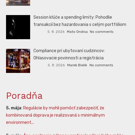
Session kľúče a spending limity: Pohodlie
transakcií bez hazardovania s celým portfóliom
5. 8. 2026
Mato Ondrus
No comments
Compliance pri ubytovaní cudzincov:
Ohlasovacie povinnosti a registrácia
5. 8. 2026
Marek Bielik
No comments
Poradňa
5. mája
:
Regulácie by mohli pomôcť zabezpečiť, že
kombinovaná doprava je realizovaná s minimálnym
environment...