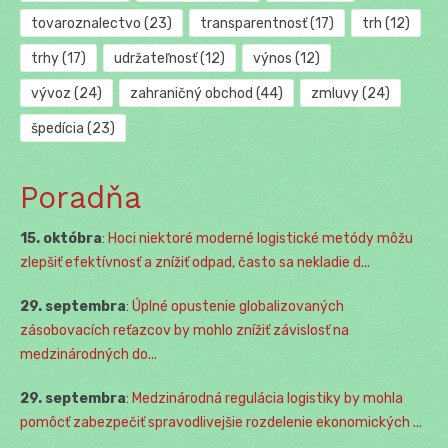
tovaroznalectvo
(23)
transparentnosť
(17)
trh
(12)
trhy
(17)
udržateľnosť
(12)
výnos
(12)
vývoz
(24)
zahraničný obchod
(44)
zmluvy
(24)
špedícia
(23)
Poradňa
15. októbra
:
Hoci niektoré moderné logistické metódy môžu
zlepšiť efektívnosť a znížiť odpad, často sa nekladie d...
29. septembra
:
Úplné opustenie globalizovaných
zásobovacích reťazcov by mohlo znížiť závislosť na
medzinárodných do...
29. septembra
:
Medzinárodná regulácia logistiky by mohla
pomôcť zabezpečiť spravodlivejšie rozdelenie ekonomických ...