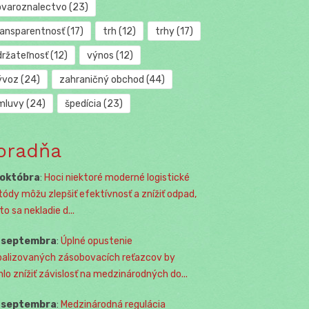
ovaroznalectvo
(23)
ransparentnosť
(17)
trh
(12)
trhy
(17)
držateľnosť
(12)
výnos
(12)
ývoz
(24)
zahraničný obchod
(44)
mluvy
(24)
špedícia
(23)
oradňa
 októbra
:
Hoci niektoré moderné logistické
ódy môžu zlepšiť efektívnosť a znížiť odpad,
o sa nekladie d...
. septembra
:
Úplné opustenie
balizovaných zásobovacích reťazcov by
lo znížiť závislosť na medzinárodných do...
. septembra
:
Medzinárodná regulácia