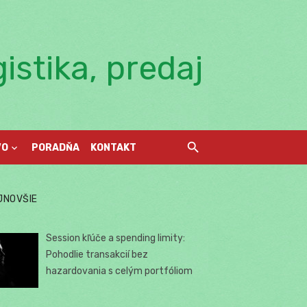
istika, predaj
VO
PORADŇA
KONTAKT
JNOVŠIE
Session kľúče a spending limity:
Pohodlie transakcií bez
hazardovania s celým portfóliom