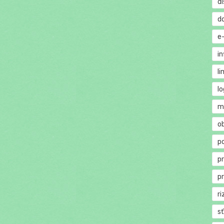
di
d
e
in
li
lo
m
o
p
p
p
ri
s