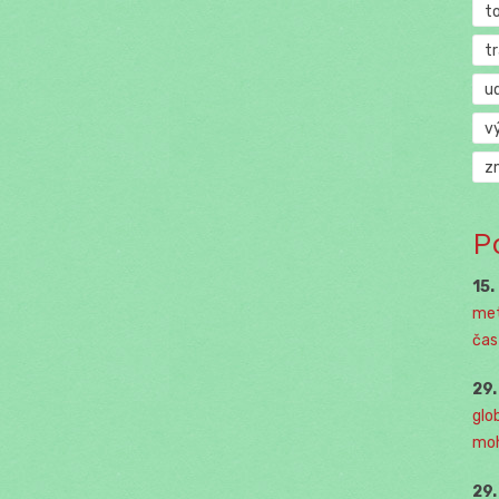
t
t
u
v
z
P
15.
met
čast
29
glo
moh
29