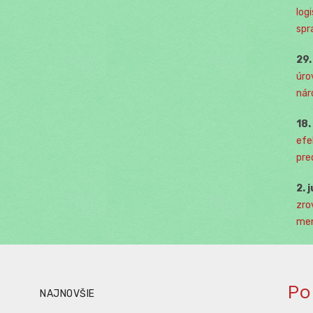
log
spr
29
úro
nár
18
efe
pre
2. 
zro
men
Po
NAJNOVŠIE