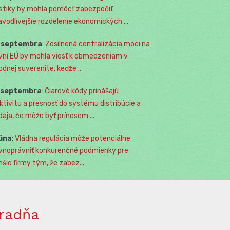
istiky by mohla pomôcť zabezpečiť
avodlivejšie rozdelenie ekonomických ...
. septembra
:
Zosilnená centralizácia moci na
vni EÚ by mohla viesť k obmedzeniam v
odnej suverenite, keďže ...
. septembra
:
Čiarové kódy prinášajú
ktivitu a presnosť do systému distribúcie a
daja, čo môže byť prínosom ...
júna
:
Vládna regulácia môže potenciálne
vnoprávniť konkurenčné podmienky pre
šie firmy tým, že zabez...
radňa