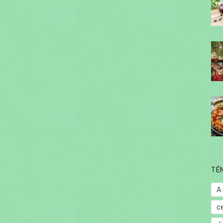
TÉ
A
c