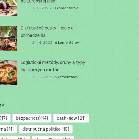
do Európskej únie
5. 8. 2023
8 komentárov
Distribučné cesty – ciele a
obmedzenia
24. 4. 2023
6 komentárov
Logistické metódy, druhy a typy
logistických metód
15. 5. 2023
6 komentárov
MY
(17)
bezpečnosť
(14)
cash-flow
(21)
ena
(11)
distribučná politika
(10)