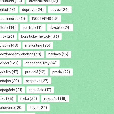
stribúcia
(24)
diverzifikácia
(13)
ohľad
(13)
doprava
(24)
dovoz
(24)
-commerce
(11)
INCOTERMS
(19)
flácia
(14)
kontrola
(11)
likvidita
(24)
mity
(26)
logistické metódy
(33)
gistika
(48)
marketing
(23)
edzinárodný obchod
(30)
náklady
(13)
bchod
(129)
obchodné trhy
(14)
oplatky
(17)
pravidlá
(12)
predaj
(77)
redajca
(20)
preprava
(27)
ropagácia
(21)
regulácia
(17)
ziko
(35)
riziká
(22)
rozpočet
(18)
ťahovanie
(20)
tovar
(24)