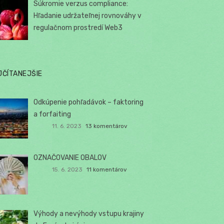
Súkromie verzus compliance:
Hľadanie udržateľnej rovnováhy v
regulačnom prostredí Web3
JČÍTANEJŠIE
Odkúpenie pohľadávok – faktoring
a forfaiting
11. 6. 2023
13 komentárov
OZNAČOVANIE OBALOV
15. 6. 2023
11 komentárov
Výhody a nevýhody vstupu krajiny